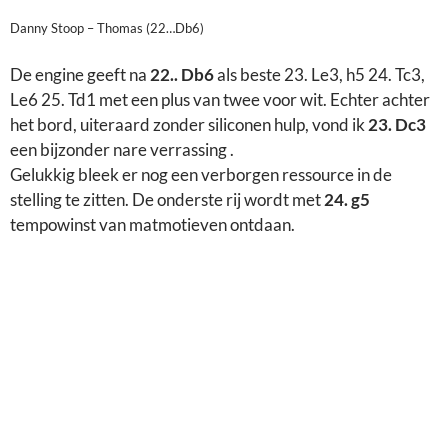
Danny Stoop – Thomas (24.Dxc8)
Ik hield rekening met het eindspel na 25. Lc7, Tc8 26. Lxb6,
Txc1 27. Txc1, axb6 28. e5 wat ik nog niet zo duidelijk vond of
het stukoffer 25. Df5, in beide gevallen objectief beter voor