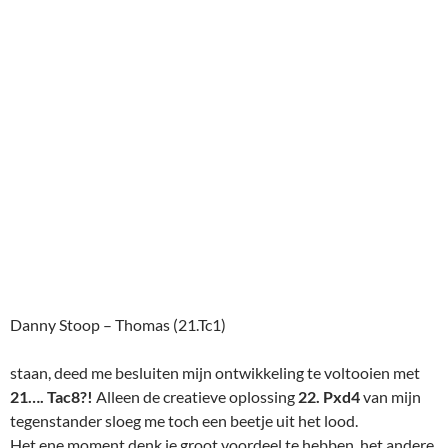
Danny Stoop – Thomas (21.Tc1)
staan, deed me besluiten mijn ontwikkeling te voltooien met
21…. Tac8?!
Alleen de creatieve oplossing
22. Pxd4
van mijn
tegenstander sloeg me toch een beetje uit het lood.
Het ene moment denk je groot voordeel te hebben, het andere
moment baal je flink en zoek je naarstig naar iets van behoud.
De d-pion die wit zo veel mogelijkheden ontnam, was
verdwenen maar het paard stond nog steeds in een penning,
waar niet zo eenvoudig aan te ontkomen is