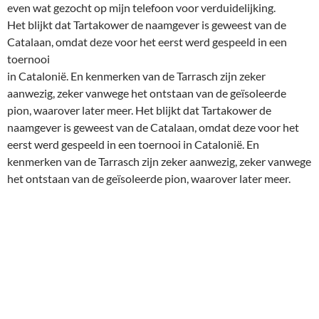
Danny Stoop – Thomas (10.h3)
Wat betreft het volgende theorie geeft een database na
10. h3
het vervolg 10.. Db6 in plaats van mijn
10.. Pxd4
. Dit betrof