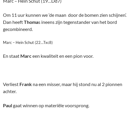
Marc – Hein Schut (19…Dd7)
Om 11 uur kunnen we ‘de maan door de bomen zien schijnen’.
Dan heeft
Thoma
s ineens zijn tegenstander van het bord
gecombineerd.
Marc – Hein Schut (22…Txc8)
En staat
Marc
een kwaliteit en een pion voor.
Verliest
Frank
na een misser, maar hij stond nu al 2 pionnen
achter.
Paul
gaat winnen op materiële voorsprong.