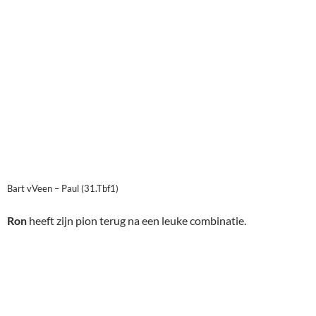
Bart vVeen – Paul (31.Tbf1)
Ron
heeft zijn pion terug na een leuke combinatie.
Ron – Rick Schut (21…Pe5)