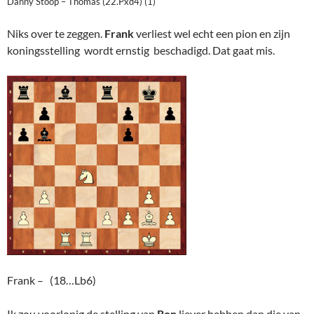
Danny Stoop – Thomas (22.Pxd4) (1)
Niks over te zeggen.
Frank
verliest wel echt een pion en zijn
koningsstelling wordt ernstig beschadigd. Dat gaat mis.
Frank – (18…Lb6)
Ik zou voorlopig de stelling van
Ron
liever hebben dan die van