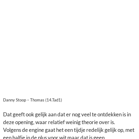
Danny Stoop – Thomas (14.Tad1)
Dat geeft ook gelijk aan dat er nog veel te ontdekken is in
deze opening, waar relatief weinig theorie over is.
Volgens de engine gaat het een tijdje redelijk gelijk op, met
een halfje in de plus voor wit maar dat is geen
bijzonderheid in de opening.
Als je een dergelijke opening wilt spelen, is het misschien
raadzaam je te verdiepen in het thema ” De geïsoleerde
pion”.
Deze heeft zowel voor- als nadelen waar uit de
grootmeester praktijk diverse voorbeelden bekend van
zijn.
O.a. in partijen van Mikhail Botwinnik kom je dit thema
regelmatig tegen . En Botwinnik was weer de leermeester
van latere beroemde schakers!