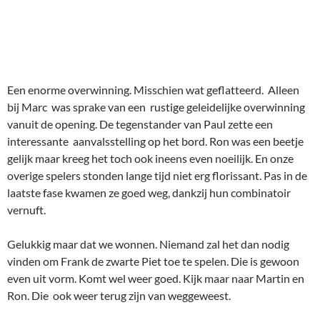
laatste fase kwamen ze goed weg, dankzij hun combinatoir
vernuft.
Gelukkig maar dat we wonnen. Niemand zal het dan nodig
vinden om Frank de zwarte Piet toe te spelen. Die is gewoon
even uit vorm. Komt wel weer goed. Kijk maar naar Martin en
Ron. Die ook weer terug zijn van weggeweest.
Achteraf kunnen we dus vaststellen:
‘Het heerlijk avondje was gekomen, het avondje van’…..
zekerheid in de eerste klasse. Het werd zeer feestelijk. Met
leuke kadootjes voor ons, passend in de gezellige
sinterklaaslijd.
THOMAS
Danny Stoop ken ik al een aantal jaren. Ooit was hij zelfs
clubgenoot van me toen ik bij Lange Rochade, een voorganger