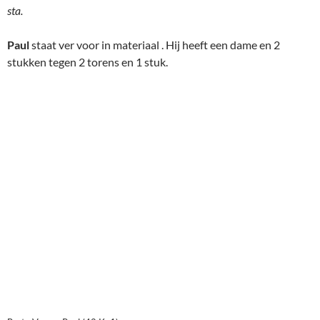
Bart vVeen – Paul (42.Kg1)
En toch is winst lastig, omdat zijn koning door die torens wordt
belaagd.Maar hij blijft alert, en wint tenslotte toch.
Als ik word opgehaald is alleen
Ron
nog bezig. Hij staat veel
beter.