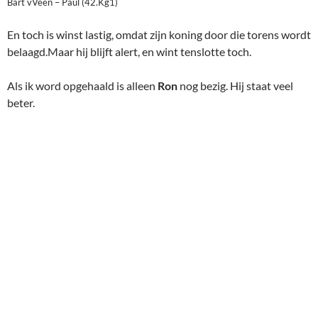
Ron – Rick Schut (30.Tab1)
Maar natuurlijk is daar weer zijn tijdnood. Ik ben vreselijk
nieuwsgierig. Maar mijn vrouw komt me ophalen! Ik kan echt
niet blijven. Als ik buiten even moet wachten komt
Hugo
aanlopen. Hij was later op de avond binnengewandeld. Toch
nog publiek! Hij vertelt me dat
Ron
mooi gewonnen heeft.
Gelukkig. Daar word ik blij van. Was niet nodig voor de winst