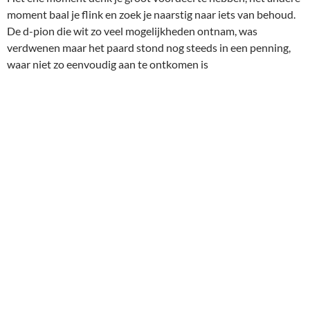
Danny Stoop – Thomas (22…Db6)
De engine geeft na
22.. Db6
als beste 23. Le3, h5 24. Tc3,
Le6 25. Td1 met een plus van twee voor wit. Echter achter
het bord, uiteraard zonder siliconen hulp, vond ik
23. Dc3
een bijzonder nare verrassing .
Gelukkig bleek er nog een verborgen ressource in de
stelling te zitten. De onderste rij wordt met
24. g5
tempowinst van matmotieven ontdaan.