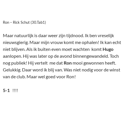
van de club. Maar wel goed voor Ron!
5-1
!!!!
Een enorme overwinning. Misschien wat geflatteerd. Alleen
bij Marc was sprake van een rustige geleidelijke overwinning
vanuit de opening. De tegenstander van Paul zette een
interessante aanvalsstelling op het bord. Ron was een beetje
gelijk maar kreeg het toch ook ineens even noeilijk. En onze
overige spelers stonden lange tijd niet erg florissant. Pas in de