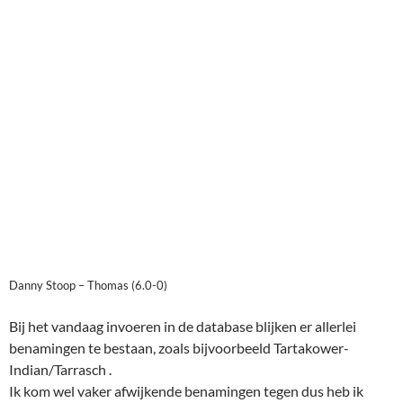
Danny Stoop – Thomas (6.0-0)
Bij het vandaag invoeren in de database blijken er allerlei
benamingen te bestaan, zoals bijvoorbeeld Tartakower-
Indian/Tarrasch .
Ik kom wel vaker afwijkende benamingen tegen dus heb ik
even wat gezocht op mijn telefoon voor verduidelijking.
Het blijkt dat Tartakower de naamgever is geweest van de
Catalaan, omdat deze voor het eerst werd gespeeld in een
toernooi
in Catalonië. En kenmerken van de Tarrasch zijn zeker
aanwezig, zeker vanwege het ontstaan van de geïsoleerde
pion, waarover later meer. Het blijkt dat Tartakower de
naamgever is geweest van de Catalaan, omdat deze voor het
eerst werd gespeeld in een toernooi in Catalonië. En
kenmerken van de Tarrasch zijn zeker aanwezig, zeker vanwege
het ontstaan van de geïsoleerde pion, waarover later meer.