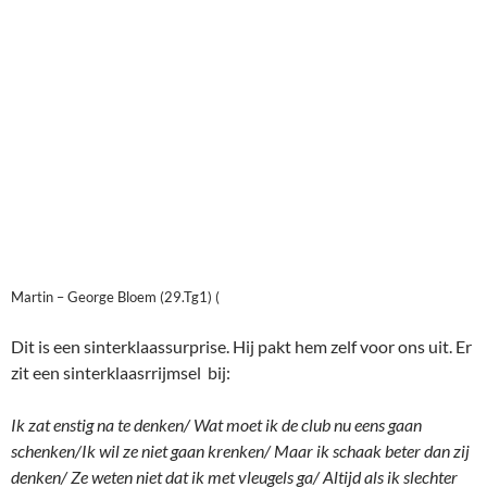
Martin – George Bloem (29.Tg1) (
Dit is een sinterklaassurprise. Hij pakt hem zelf voor ons uit. Er
zit een sinterklaasrrijmsel bij:
Ik zat enstig na te denken/ Wat moet ik de club nu eens gaan
schenken/Ik wil ze niet gaan krenken/ Maar ik schaak beter dan zij
denken/ Ze weten niet dat ik met vleugels ga/ Altijd als ik slechter
sta.
Paul
staat ver voor in materiaal . Hij heeft een dame en 2
stukken tegen 2 torens en 1 stuk.