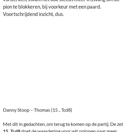
Danny Stoop – Thomas (15 .. Tcd8)
Met dit in gedachten, om terug te komen op de partij. De zet
15. Tcd8
doet de waardering voor wit oplopen naar meer
dan+1.
Hij geeft als beter 15…. d4 16. Pe4, Pxe4 17. Dxe4, Tc6.
De conclusie mag dus voorzichtig zijn dat zwart deze pion in de
waagschaal kan stellen voor andere voordelen, maar dat is
natuurlijk makkelijker gezegd dan gedaan!
Een zet later schoof ik toch de pion naar voren omdat ruilen op
e4 me niet zo beviel.
Schaaktechnisch was er overigens niets mis met deze zet, maar
te veel afruilen leken me niet goed voor een kans op voordeel.
In de fase tot en met zet 20 had ik de indruk duidelijk voordeel
te krijgen, echter werd het moeilijker deze druk te vergroten,