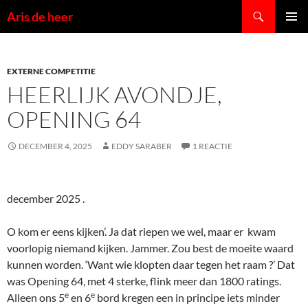
Ga
Zoeken
Aris de heer
naar
PRIMAI
de
MENU
inhoud
EXTERNE COMPETITIE
HEERLIJK AVONDJE,
OPENING 64
DECEMBER 4, 2025
EDDY SARABER
1 REACTIE
december 2025 .
O kom er eens kijken’. Ja dat riepen we wel, maar er kwam
voorlopig niemand kijken. Jammer. Zou best de moeite waard
kunnen worden. ‘Want wie klopten daar tegen het raam ?’ Dat
was Opening 64, met 4 sterke, flink meer dan 1800 ratings.
e
e
Alleen ons 5
en 6
bord kregen een in principe iets minder