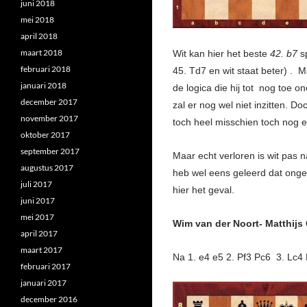
juni 2018
mei 2018
april 2018
maart 2018
Wit kan hier het beste
42. b7
s
februari 2018
45. Td7 en wit staat beter) .
januari 2018
de logica die hij tot nog toe o
december 2017
zal er nog wel niet inzitten. 
november 2017
toch heel misschien toch nog e
oktober 2017
september 2017
Maar echt verloren is wit pas n
augustus 2017
heb wel eens geleerd dat ongel
juli 2017
hier het geval.
juni 2017
mei 2017
Wim van der Noort- Matthijs
april 2017
maart 2017
Na 1. e4 e5 2. Pf3 Pc6 3. Lc4 P
februari 2017
januari 2017
december 2016