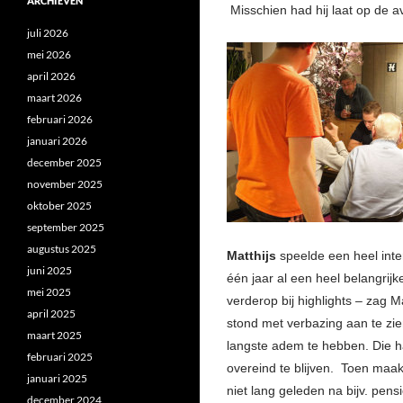
ARCHIEVEN
Misschien had hij laat op de a
juli 2026
mei 2026
april 2026
maart 2026
februari 2026
januari 2026
december 2025
november 2025
oktober 2025
september 2025
augustus 2025
Matthijs
speelde een heel inte
juni 2025
één jaar al een heel belangrijk
mei 2025
verderop bij highlights – zag M
april 2025
stond met verbazing aan te zi
maart 2025
langste adem te hebben. Die had
februari 2025
overeind te blijven. Toen maak
januari 2025
niet lang geleden na bijv. pen
december 2024