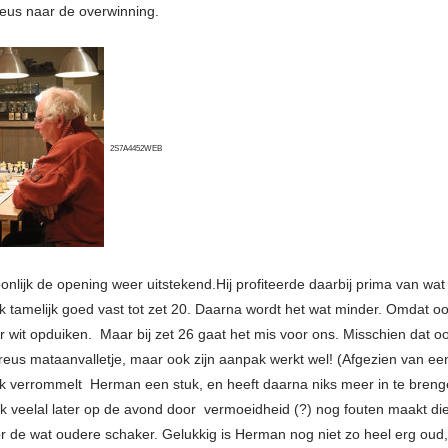
neus naar de overwinning.
2S7A4452WEB
onlijk de opening weer uitstekend.Hij profiteerde daarbij prima van wat 
k tamelijk goed vast tot zet 20. Daarna wordt het wat minder. Omdat 
or wit opduiken. Maar bij zet 26 gaat het mis voor ons. Misschien dat 
reus mataanvalletje, maar ook zijn aanpak werkt wel! (Afgezien van ee
ik verrommelt Herman een stuk, en heeft daarna niks meer in te brenge
k veelal later op de avond door vermoeidheid (?) nog fouten maakt die
or de wat oudere schaker. Gelukkig is Herman nog niet zo heel erg oud