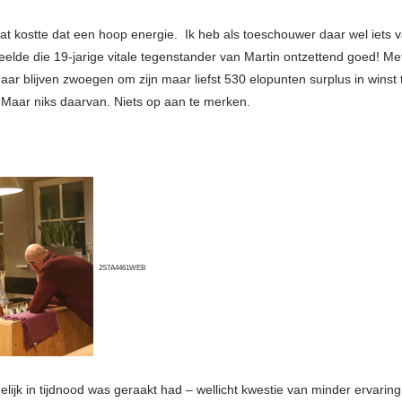
t kostte dat een hoop energie. Ik heb als toeschouwer daar wel iets v
elde die 19-jarige vitale tegenstander van Martin ontzettend goed! Met
aar blijven zwoegen om zijn maar liefst 530 elopunten surplus in winst 
Maar niks daarvan. Niets op aan te merken.
2S7A4461WEB
delijk in tijdnood was geraakt had – wellicht kwestie van minder ervar