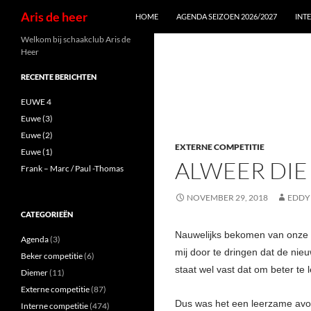
Zoeken
Aris de heer
HOME
AGENDA SEIZOEN 2026/2027
INT
Ga
Welkom bij schaakclub Aris de
Heer
naar
de
RECENTE BERICHTEN
inhoud
EUWE 4
Euwe (3)
Euwe (2)
EXTERNE COMPETITIE
Euwe (1)
ALWEER DIE
Frank – Marc / Paul -Thomas
NOVEMBER 29, 2018
EDDY
CATEGORIEËN
Nauwelijks bekomen van onze n
Agenda
(3)
mij door te dringen dat de nie
Beker competitie
(6)
staat wel vast dat om beter te 
Diemer
(11)
Externe competitie
(87)
Dus was het een leerzame av
Interne competitie
(474)