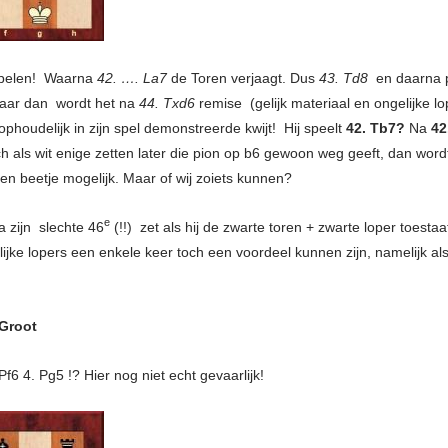
pelen! Waarna
42. …. La7
de Toren verjaagt. Dus
43. Td8
en daarna p
 Maar dan wordt het na
44. Txd6
remise (gelijk materiaal en ongelijke lo
nophoudelijk in zijn spel demonstreerde kwijt! Hij speelt
42. Tb7?
Na
42
Doch als wit enige zetten later die pion op b6 gewoon weg geeft, dan wo
en beetje mogelijk. Maar of wij zoiets kunnen?
e
a zijn slechte 46
(!!) zet als hij de zwarte toren + zwarte loper toesta
ijke lopers een enkele keer toch een voordeel kunnen zijn, namelijk al
 Groot
f6 4. Pg5 !? Hier nog niet echt gevaarlijk!