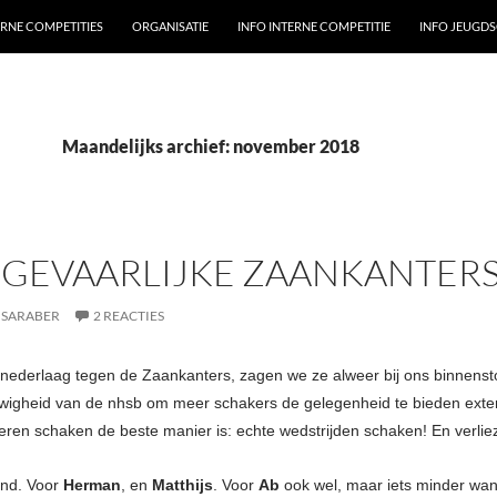
ERNE COMPETITIES
ORGANISATIE
INFO INTERNE COMPETITIE
INFO JEUGD
Maandelijks archief: november 2018
 GEVAARLIJKE ZAANKANTERS
 SARABER
2 REACTIES
ederlaag tegen de Zaankanters, zagen we ze alweer bij ons binnenstorm
uwigheid van de nhsb om meer schakers de gelegenheid te bieden externe 
leren schaken de beste manier is: echte wedstrijden schaken! En verliez
ond. Voor
Herman
, en
Matthijs
. Voor
Ab
ook wel, maar iets minder wan