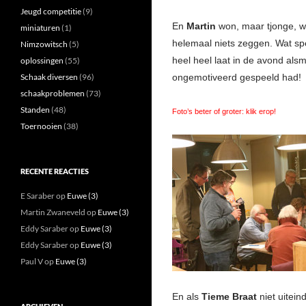
Jeugd competitie
(9)
En
Martin
won, maar tjonge, wa
miniaturen
(1)
helemaal niets zeggen. Wat spe
Nimzowitsch
(5)
heel heel laat in de avond alsm
oplossingen
(55)
Schaak diversen
(96)
ongemotiveerd gespeeld had! 
schaakproblemen
(73)
Standen
(48)
Foto’s beter of groter: klik erop!
Toernooien
(38)
RECENTE REACTIES
E Saraber
op
Euwe (3)
Martin Zwaneveld
op
Euwe (3)
Eddy Saraber
op
Euwe (3)
Eddy Saraber
op
Euwe (3)
Paul V
op
Euwe (3)
En als
Tieme Braat
niet uitein