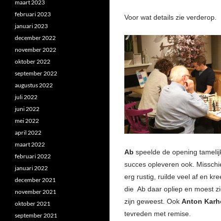
maart 2023
februari 2023
Voor wat details zie verderop.
januari 2023
december 2022
november 2022
oktober 2022
september 2022
augustus 2022
juli 2022
juni 2022
mei 2022
april 2022
maart 2022
Ab
speelde de opening tamelij
februari 2022
succes opleveren ook. Misschie
januari 2022
erg rustig, ruilde veel af en 
december 2021
die Ab daar opliep en moest zi
november 2021
zijn geweest. Ook
Anton Karh
oktober 2021
tevreden met remise.
september 2021