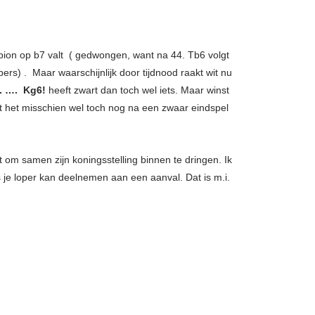
ion op b7 valt ( gedwongen, want na 44. Tb6 volgt
pers) . Maar waarschijnlijk door tijdnood raakt wit nu
. …. Kg6!
heeft zwart dan toch wel iets. Maar winst
rdt het misschien wel toch nog na een zwaar eindspel
at om samen zijn koningsstelling binnen te dringen. Ik
s je loper kan deelnemen aan een aanval. Dat is m.i.