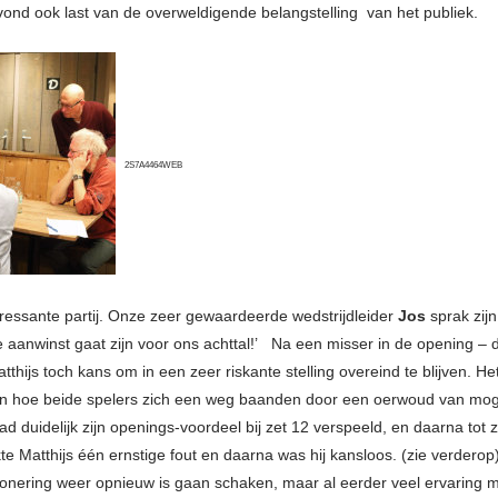
vond ook last van de overweldigende belangstelling van het publiek.
2S7A4464WEB
ressante partij. Onze zeer gewaardeerde wedstrijdleider
Jos
sprak zijn
e aanwinst gaat zijn voor ons achttal!’ Na een misser in de opening – d
atthijs toch kans om in een zeer riskante stelling overeind te blijven. 
en hoe beide spelers zich een weg baanden door een oerwoud van mogel
 duidelijk zijn openings-voordeel bij zet 12 verspeeld, en daarna tot z
te Matthijs één ernstige fout en daarna was hij kansloos. (zie verdero
sionering weer opnieuw is gaan schaken, maar al eerder veel ervaring me