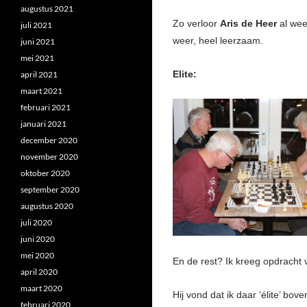
augustus 2021
Zo verloor
Aris de Heer
al wee
juli 2021
weer, heel leerzaam.
juni 2021
mei 2021
Elite:
april 2021
maart 2021
februari 2021
januari 2021
december 2020
november 2020
oktober 2020
september 2020
augustus 2020
juli 2020
juni 2020
mei 2020
En de rest? Ik kreeg opdracht 
april 2020
maart 2020
Hij vond dat ik daar ‘élite’ b
februari 2020