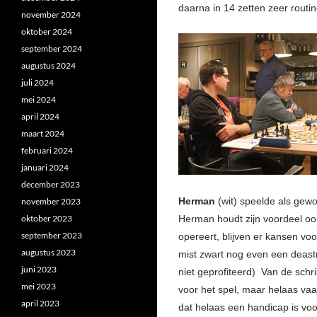
daarna in 14 zetten zeer routi
november 2024
oktober 2024
september 2024
augustus 2024
juli 2024
mei 2024
april 2024
maart 2024
februari 2024
januari 2024
december 2023
Herman
(wit) speelde als gewo
november 2023
oktober 2023
Herman houdt zijn voordeel oo
september 2023
opereert, blijven er kansen vo
augustus 2023
mist zwart nog even een deast
juni 2023
niet geprofiteerd) Van de schr
mei 2023
voor het spel, maar helaas vaa
april 2023
dat helaas een handicap is vo