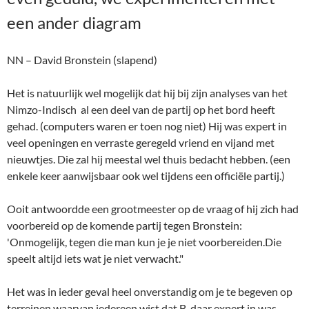
Ooit antwoordde een grootmeester op de vraag of hij zich had
voorbereid op de komende partij tegen Bronstein:
'Onmogelijk, tegen die man kun je je niet voorbereiden.Die
speelt altijd iets wat je niet verwacht."
Het was in ieder geval heel onverstandig om je te begeven op
terreinen waarvan iedereen wist dat B. daar expert in was.
Bijvoorbeeld het Koningsgambiet. Ook al had je toevallig wit.
Je liep het risico dat je dan met een miniatuurtje van het bord
werd gezet.
Efimov- David Bronstein (1941)
Toen Bronstein de leeftijd had bereikt waarop normale mensen
met pensioen gaan, was zijn schaakkracht duidelijk
verminderd. Zijn Elo zakte naar rond 2480. Maar zijn
schaakhonger nog lang niet. Hij schaakte stug door. Hij hield
lezingen, schreef beschouwingen, boeken, gaf demonstraties,