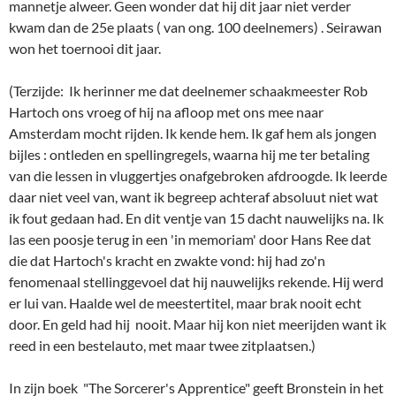
die dat Hartoch's kracht en zwakte vond: hij had zo'n
fenomenaal stellinggevoel dat hij nauwelijks rekende. Hij werd
er lui van. Haalde wel de meestertitel, maar brak nooit echt
door. En geld had hij nooit. Maar hij kon niet meerijden want ik
reed in een bestelauto, met maar twee zitplaatsen.)
In zijn boek "The Sorcerer's Apprentice" geeft Bronstein in het
hoofdstuk "My experience with Computers" een 15-tal
partijen van hem tegen computers. Met commentaar, vooral
bedoeld om duidelijk te maken waarin precies het verschil zit
tussen het digitale en het menselijke denken. Eén ervan zal ik
in de volgende (laatste) aflevering gebruiken. Nu vast een
voorproefje.
David Bronstein- Deep Blue (die partijen van Kasparov won) ,
1996, 30 minuten rapid.
1.e4 c5 2.b4!!
(Het zal niet! Typisch Bronstein. Maar tegen een