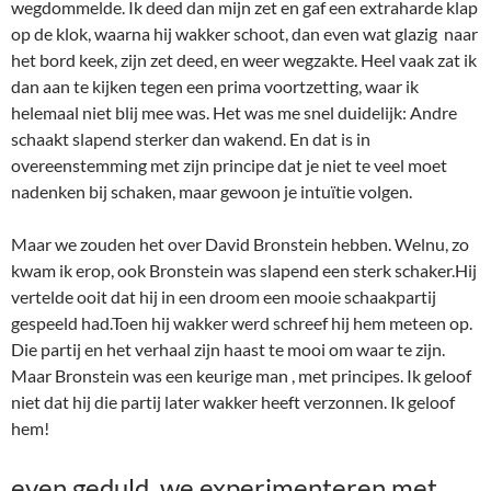
gespeeld had.Toen hij wakker werd schreef hij hem meteen op.
Die partij en het verhaal zijn haast te mooi om waar te zijn.
Maar Bronstein was een keurige man , met principes. Ik geloof
niet dat hij die partij later wakker heeft verzonnen. Ik geloof
hem!
even geduld, we experimenteren met
een ander diagram
NN – David Bronstein (slapend)
Het is natuurlijk wel mogelijk dat hij bij zijn analyses van het
Nimzo-Indisch al een deel van de partij op het bord heeft
gehad. (computers waren er toen nog niet) Hij was expert in
veel openingen en verraste geregeld vriend en vijand met
nieuwtjes. Die zal hij meestal wel thuis bedacht hebben. (een
enkele keer aanwijsbaar ook wel tijdens een officiële partij.)