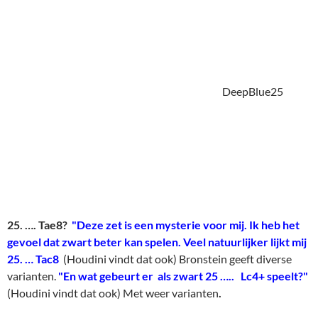
25. …. Tae8?
"Deze zet is een mysterie voor mij. Ik heb het
gevoel dat zwart beter kan spelen. Veel natuurlijker lijkt mij
25. … Tac8
(Houdini vindt dat ook) Bronstein geeft diverse
varianten.
"En wat gebeurt er als zwart 25 ….. Lc4+ speelt?"
(Houdini vindt dat ook) Met weer varianten
.
Maar intussen is dit de fout waar een supergrootmeester die
zijn hand heeft overspeeld, op zit te wachten.
"
Nu eindigt de partij in remise en ik denk dat het een heel
opwindende en spannende strijd was tussen mens en
machine, trachtend hetzelfde resultaat te bereiken maar
gebruikmakend van heel verschillende methodes van
creativiteit."
U ziet natuurlijk direct waarom deze partij ineens geforceerd
remise is ! ?
O had ik nu maar een nieuw diagram-programma!!