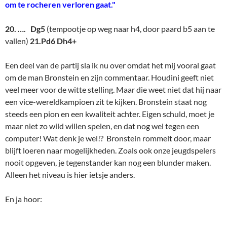
om te rocheren verloren gaat."
20. …. Dg5
(tempootje op weg naar h4, door paard b5 aan te
vallen)
21.Pd6 Dh4+
Een deel van de partij sla ik nu over omdat het mij vooral gaat
om de man Bronstein en zijn commentaar. Houdini geeft niet
veel meer voor de witte stelling. Maar die weet niet dat hij naar
een vice-wereldkampioen zit te kijken. Bronstein staat nog
steeds een pion en een kwaliteit achter. Eigen schuld, moet je
maar niet zo wild willen spelen, en dat nog wel tegen een
computer! Wat denk je wel!? Bronstein rommelt door, maar
blijft loeren naar mogelijkheden. Zoals ook onze jeugdspelers
nooit opgeven, je tegenstander kan nog een blunder maken.
Alleen het niveau is hier ietsje anders.
En ja hoor:
DeepBlue25