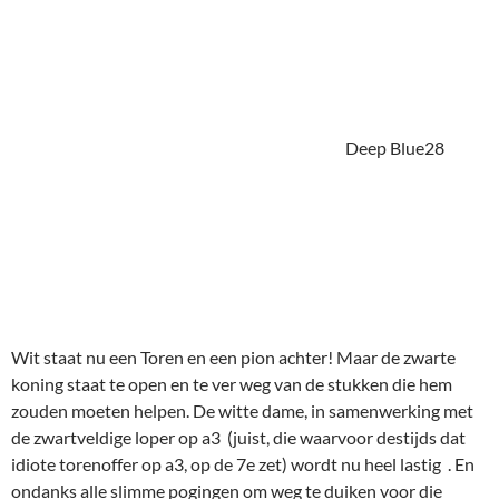
Wit staat nu een Toren en een pion achter! Maar de zwarte
koning staat te open en te ver weg van de stukken die hem
zouden moeten helpen. De witte dame, in samenwerking met
de zwartveldige loper op a3 (juist, die waarvoor destijds dat
idiote torenoffer op a3, op de 7e zet) wordt nu heel lastig . En
ondanks alle slimme pogingen om weg te duiken voor die
(slechts) twee witte officieren is aan
remise door eeuwig schaak
niet te ontkomen.
28.Db5+ Kc8 29.Dc6+ Kd8 30.Dd6+ Ld7
31.Db8+ Lc8 32.Dd6+ Ld7 33.Db8+ Lc8 34.Dd6+
Aan deze partij ging een lezing vooraf van Bronstein in het
Palais des Congres, Brussel.
"Zoals ik al zei in mijn lezing, het
is natuurlijk simpel om suffe zetten te doen tegen
computers,
(om de kans op winst te vergroten)
, maar ik wilde
bewijzen dat zij geen schaak spelen, maar alleen zetten
berekenen."