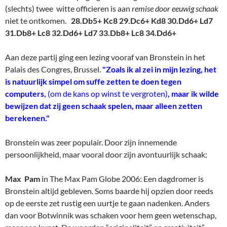
Bronstein was zeer populair. Door zijn innemende
persoonlijkheid, maar vooral door zijn avontuurlijk schaak:
Max Pam
in The Max Pam Globe 2006: Een dagdromer is
Bronstein altijd gebleven. Soms baarde hij opzien door reeds
op de eerste zet rustig een uurtje te gaan nadenken. Anders
dan voor Botwinnik was schaken voor hem geen wetenschap,
maar een kunst. De woorden “originaliteit” en creativiteit”
rolden hem regelmatig uit de mond. Hij kon lyrisch worden
over een gambiet of een pionoffer, en hij bedacht allemaal
mogelijkheden om te ontsnappen aan de saaie praktijk van wat
hij “het boekhoudersschaak” noemde. Zijn belangstelling ging
ook verder dan alleen maar schaken. Bronstein sprak vloeiend
Engels en was een groot kenner van Shakespeare. (ES: hij
sprak ook nog vlot minstens 3 andere talen)
In de Nederlandse
Wikipedia
vind u niet zo veel, maar in de
Engelse des te meer: Bronstein seeks to amplify the ideas
behind the players' moves, rather than burdening the reader