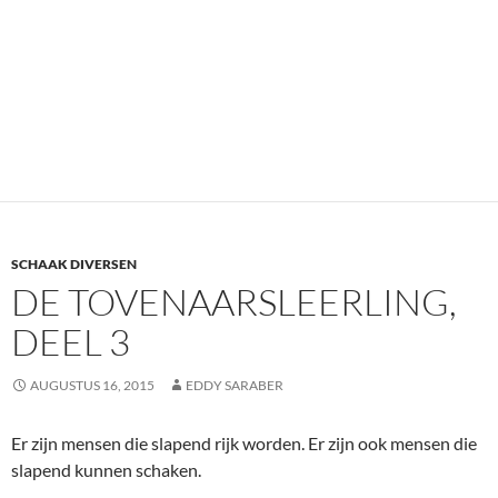
DEEL 3
AUGUSTUS 16, 2015
EDDY SARABER
Er zijn mensen die slapend rijk worden. Er zijn ook mensen die
slapend kunnen schaken.
De voor velen van u nog bekende Andre Mulder kon dat. Ik
leerde hem kennen toen ik inviel voor Aris de Heer in een
externe wedstrijd. Ik was even geen actief clublid toen omdat
de clubavond van vrijdag naar dinsdag was verschoven en dan
kon ik niet, wegens mijn werk. Maar ik kon wel invallen voor de
externe. Hij zat ook in de automobiel waarmee ik mocht
meerijden naar het adres van onze uitwedstrijd. Hij klaagde
erover dat hij niets van openingen wist. Ik bood hem aan met
hem wat vluggertjes te gaan spelen om aan zijn repertoire te
werken. Dat gebeurde op vrijdagavonden. Eerst af en toe.
Maar al spoedig elke week. Duizenden vluggertjes hebben we