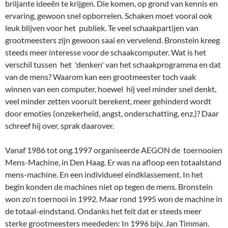
Vanaf 1986 tot ong.1997 organiseerde AEGON de toernooien
Mens-Machine, in Den Haag. Er was na afloop een totaalstand
mens-machine. En een individueel eindklassement. In het
begin konden de machines niet op tegen de mens. Bronstein
won zo'n toernooi in 1992. Maar rond 1995 won de machine in
de totaal-eindstand. Ondanks het feit dat er steeds meer
sterke grootmeesters meededen: In 1996 bijv. Jan Timman.
Jeroen Piket, Speelman, Vaganian (!) , Seirawan (!) , Nunn (!),
Susan Polgar, Hans Ree, Ger Ligterink. En natuurlijk Bronstein
die er bijna elk jaar bij was, maar het toernooi toen niet meer
kon winnen. Hij was toch wat minder sterk, en
computerprogramma's sterker.
Vele jaren gingen André en ik er kijken. Het was geweldig. Een
grote zaal, met heel veel deelnemers. Gek genoeg met niet al te
veel publiek. Je liep gewoon tussen de borden door en stond
op een meter afstand naar de verrichtingen te kijken van heel
beroemde schakers. Ik herinner me dat Nunn een keer