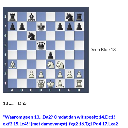
Deep Blue 13
13 ….. Dh5
"Waarom geen 13…Da2? Omdat dan wit speelt: 14.Dc1!
exf3 15.Lc4!! (met damevangst) fxg2 16.Tg1 Pd4 17.Lxa2