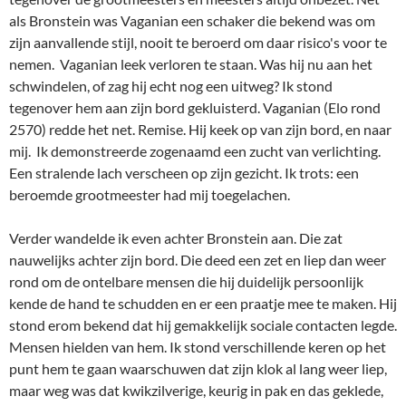
nauwelijks achter zijn bord. Die deed een zet en liep dan weer
rond om de ontelbare mensen die hij duidelijk persoonlijk
kende de hand te schudden en er een praatje mee te maken. Hij
stond erom bekend dat hij gemakkelijk sociale contacten legde.
Mensen hielden van hem. Ik stond verschillende keren op het
punt hem te gaan waarschuwen dat zijn klok al lang weer liep,
maar weg was dat kwikzilverige, keurig in pak en das geklede,
mannetje alweer. Geen wonder dat hij dit jaar niet verder
kwam dan de 25e plaats ( van ong. 100 deelnemers) . Seirawan
won het toernooi dit jaar.
(Terzijde: Ik herinner me dat deelnemer schaakmeester Rob
Hartoch ons vroeg of hij na afloop met ons mee naar
Amsterdam mocht rijden. Ik kende hem. Ik gaf hem als jongen
bijles : ontleden en spellingregels, waarna hij me ter betaling
van die lessen in vluggertjes onafgebroken afdroogde. Ik leerde
daar niet veel van, want ik begreep achteraf absoluut niet wat
ik fout gedaan had. En dit ventje van 15 dacht nauwelijks na. Ik
las een poosje terug in een 'in memoriam' door Hans Ree dat