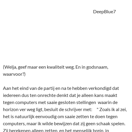
Aan het eind van de partij en na te hebben verkondigd dat
iedereen dus ten onrechte denkt dat je alleen kans maakt
tegen computers met saaie gesloten stellingen waarin de
horizon ver weg ligt, besluit de schrijver met: " Zoals ik al zei,
het is natuurlijk eenvoudig om saaie zetten te doen tegen
computers, maar ik wilde bewijzen dat zij geen schaak spelen.
Zij berekenen alleen zetten, en het menselijk brein, in
tegenstelling tot computers, kan denken, voelen, heeft
emoties, intuitie, enz. Alles dat schaak zo fascinerend maakt
voor ons mensen, ligt achter het bereik van computers."
Bronsteins analyses en het verdere verloop van deze partij de
volgende keer, in deel 4
Wordt vervolgd