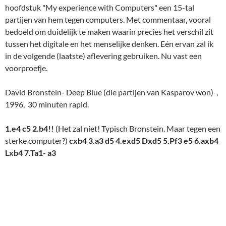
sterke computer?)
cxb4 3.a3 d5 4.exd5 Dxd5 5.Pf3 e5 6.axb4
Lxb4 7.Ta1- a3
DeepBlue7
(Welja, geef maar een kwaliteit weg. En in godsnaam,
waarvoor?)