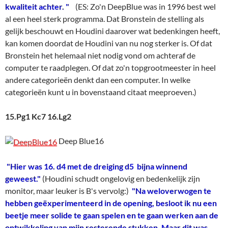
kwaliteit achter. "
(ES: Zo'n DeepBlue was in 1996 best wel
al een heel sterk programma. Dat Bronstein de stelling als
gelijk beschouwt en Houdini daarover wat bedenkingen heeft,
kan komen doordat de Houdini van nu nog sterker is. Of dat
Bronstein het helemaal niet nodig vond om achteraf de
computer te raadplegen. Of dat zo'n topgrootmeester in heel
andere categorieën denkt dan een computer. In welke
categorieën kunt u in bovenstaand citaat meeproeven.)
15.Pg1 Kc7 16.Lg2
Deep Blue16
"Hier was 16. d4 met de dreiging d5 bijna winnend
geweest."
(Houdini schudt ongelovig en bedenkelijk zijn
monitor, maar leuker is B's vervolg:)
"Na weloverwogen te
hebben geëxperimenteerd in de opening, besloot ik nu een
beetje meer solide te gaan spelen en te gaan werken aan de
ontwikkeling van mijn resterende stukken. Maar dit was