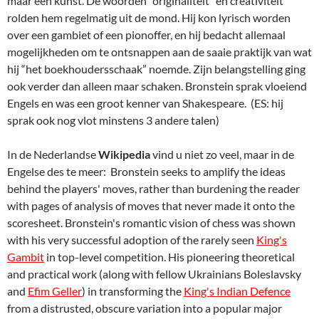
with pages of analysis of moves that never made it onto the
scoresheet. Bronstein's romantic vision of chess was shown
with his very successful adoption of the rarely seen
King's
Gambit
in top-level competition. His pioneering theoretical
and practical work (along with fellow Ukrainians Boleslavsky
and
Efim Geller
) in transforming the
King's Indian Defence
from a distrusted, obscure variation into a popular major
system should be remembered, and is evidenced in his key
contribution to the 1999 book,
Bronstein on the King's Indian
.
Bronstein played an exceptionally wide variety of openings
during his long career, on a scale comparable with anyone else
who ever reached the top level. Two more variations are
named after him. In the
Caro-Kann Defence
, the Bronstein–
Larsen Variation goes 1.e4 c6 2.d4 d5 3.Nc3 dxe4 4.Nxe4 Nf6
5.Nxf6+ gxf6. In the
Scandinavian Defence
, the Bronstein
Variation.
In 2006 overleed Bronstein. Hij was 82 jaar. De laatste jaren
van zijn leven waren niet gezellig. (Mochten jongeren onder