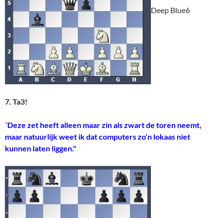
Deep Blue6
7. Ta3!
´Deze zet heeft alleen maar zin als zwart de toren neemt,
maar natuurlijk weet ik dat computers zo'n lokaas niet
kunnen laten liggen."