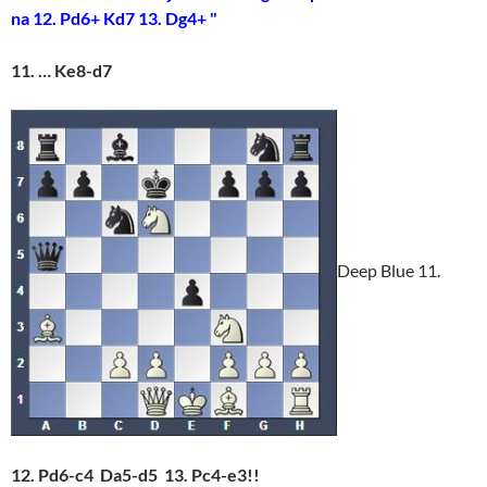
na 12. Pd6+ Kd7 13. Dg4+ "
11. … Ke8-d7
Deep Blue 11.
12. Pd6-c4 Da5-d5 13. Pc4-e3!!