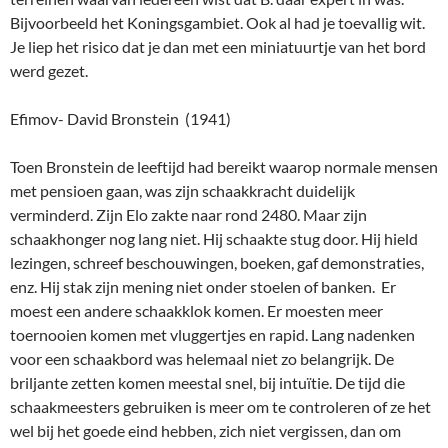
enz. Hij stak zijn mening niet onder stoelen of banken. Er
moest een andere schaakklok komen. Er moesten meer
toernooien komen met vluggertjes en rapid. Lang nadenken
voor een schaakbord was helemaal niet zo belangrijk. De
briljante zetten komen meestal snel, bij intuïtie. De tijd die
schaakmeesters gebruiken is meer om te controleren of ze het
wel bij het goede eind hebben, zich niet vergissen, dan om
briljante ideeën te krijgen. Die komen, op grond van kennis en
ervaring, gewoon snel opborrelen. Schaken moet vooral ook
leuk blijven voor het publiek. Te veel schaakpartijen van
grootmeesters zijn gewoon saai en vervelend. Bronstein kreeg
steeds meer interesse voor de schaakcomputer. Wat is het
verschil tussen het 'denken' van het schaakprogramma en dat
van de mens? Waarom kan een grootmeester toch vaak
winnen van een computer, hoewel hij veel minder snel denkt,
veel minder zetten vooruit berekent, meer gehinderd wordt
door emoties (onzekerheid, angst, onderschatting, enz.)? Daar
schreef hij over, sprak daarover.