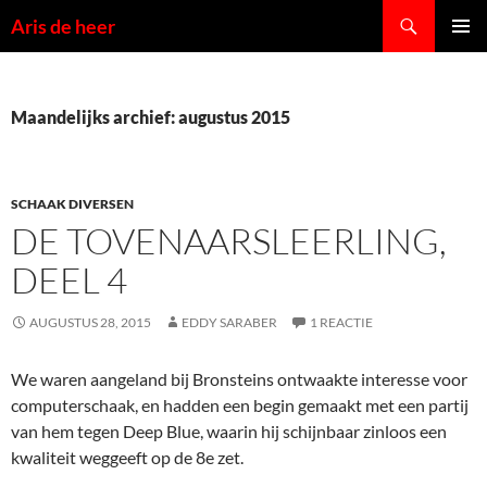
Ga
Zoeken
Aris de heer
naar
PRIMAI
de
MENU
inhoud
Maandelijks archief: augustus 2015
SCHAAK DIVERSEN
DE TOVENAARSLEERLING,
DEEL 4
AUGUSTUS 28, 2015
EDDY SARABER
1 REACTIE
We waren aangeland bij Bronsteins ontwaakte interesse voor
computerschaak, en hadden een begin gemaakt met een partij
van hem tegen Deep Blue, waarin hij schijnbaar zinloos een
kwaliteit weggeeft op de 8e zet.