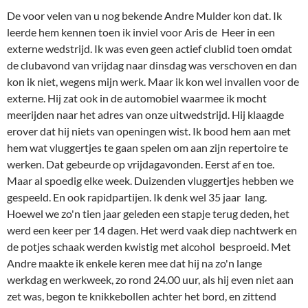
gespeeld. En ook rapidpartijen. Ik denk wel 35 jaar lang.
Hoewel we zo'n tien jaar geleden een stapje terug deden, het
werd een keer per 14 dagen. Het werd vaak diep nachtwerk en
de potjes schaak werden kwistig met alcohol besproeid. Met
Andre maakte ik enkele keren mee dat hij na zo'n lange
werkdag en werkweek, zo rond 24.00 uur, als hij even niet aan
zet was, begon te knikkebollen achter het bord, en zittend
wegdommelde. Ik deed dan mijn zet en gaf een extraharde klap
op de klok, waarna hij wakker schoot, dan even wat glazig naar
het bord keek, zijn zet deed, en weer wegzakte. Heel vaak zat ik
dan aan te kijken tegen een prima voortzetting, waar ik
helemaal niet blij mee was. Het was me snel duidelijk: Andre
schaakt slapend sterker dan wakend. En dat is in
overeenstemming met zijn principe dat je niet te veel moet
nadenken bij schaken, maar gewoon je intuïtie volgen.
Maar we zouden het over David Bronstein hebben. Welnu, zo
kwam ik erop, ook Bronstein was slapend een sterk schaker.Hij
vertelde ooit dat hij in een droom een mooie schaakpartij