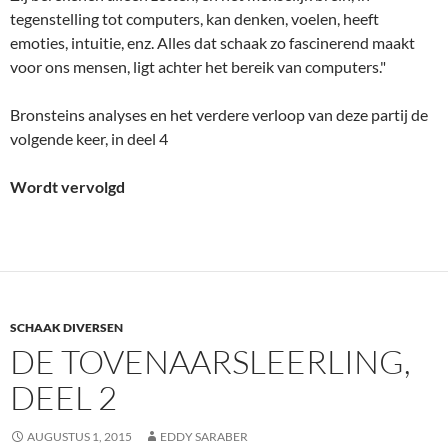
SCHAAK DIVERSEN
DE TOVENAARSLEERLING,
DEEL 2
AUGUSTUS 1, 2015
EDDY SARABER
Dus, in 1956 miste hij in het kandidatentoernooi in
Amsterdam weer met een klein verschil een nieuwe kans op
een match om het wereldkampioenschap.
Bronstein
was er
zowiezo goed in om op het beslissende moment zijn kansen in
rook te laten opgaan. In 1958 was hij weer dapper op weg.
Eerst een zonetoernooi, en dat won hij. Dan een
interzonetoernooi, en dan alweer een kandidatentoernooi.
Maar zover kwam hij nu niet. In het interzonetoernooi 1958
had hij zich vrijwel geplaatst voor het kandidatentoernooi.
Samen met
Talj, Petrosian, Benko, en Gligoric
. Bobby Fischer