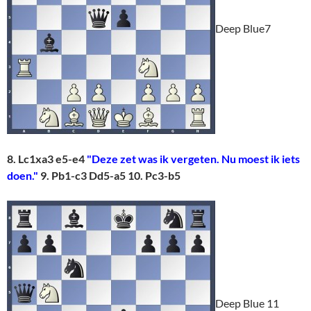
Deep Blue7
8. Lc1xa3 e5-e4
"Deze zet was ik vergeten. Nu moest ik iets
doen."
9. Pb1-c3 Dd5-a5 10. Pc3-b5
Deep Blue 11