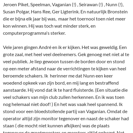
woedend opkeek van zijn bord, en mij lang en bestraffend
aanstaarde. Hij vond dat ik te hard fluisterde. (Een situatie die
veel schakers van mijn club zullen herkennen. En ik was toen
nog helemaal niet doof! ) En het was vaak heel spannend. Ik
stond voor een bloedstollende partij van Vaganian. Omdat de
operator altijd zijn monitor tegenover en naast de schaker had
staan ( die mocht niet kunnen afkijken) was de plaats
tegenover de grootmeesters en meesters altijd onbezet. Net
als Bronstein was Vaganian een schaker die bekend was om
zijn aanvallende stijl, nooit te beroerd om daar risico's voor te
nemen. Vaganian leek verloren te staan. Was hij nu aan het
schwindelen, of zag hij echt nog een uitweg? Ik stond
tegenover hem aan zijn bord gekluisterd. Vaganian (Elo rond
2570) redde het net. Remise. Hij keek op van zijn bord, en naar
mij. Ik demonstreerde zogenaamd een zucht van verlichting.
Een stralende lach verscheen op zijn gezicht. Ik trots: een
beroemde grootmeester had mij toegelachen.
Verder wandelde ik even achter Bronstein aan. Die zat