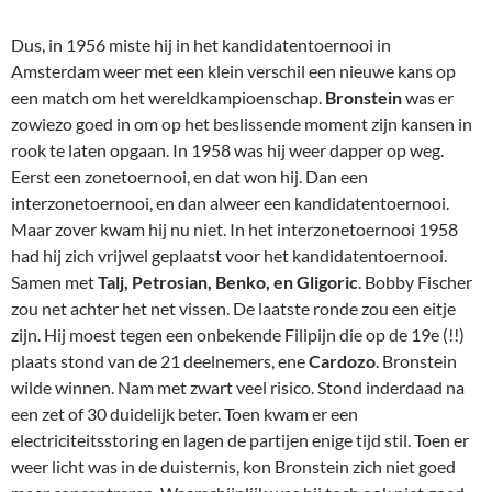
zou net achter het net vissen. De laatste ronde zou een eitje
zijn. Hij moest tegen een onbekende Filipijn die op de 19e (!!)
plaats stond van de 21 deelnemers, ene
Cardozo
. Bronstein
wilde winnen. Nam met zwart veel risico. Stond inderdaad na
een zet of 30 duidelijk beter. Toen kwam er een
electriciteitsstoring en lagen de partijen enige tijd stil. Toen er
weer licht was in de duisternis, kon Bronstein zich niet goed
meer concentreren. Waarschijnlijk was hij toch ook niet goed
tegen al die spanning opgewassen. Hij verknoeide zijn
voordeel, nam opnieuw veel risico. En verloor! Nu eindigde
Bobby Fischer
een plaats boven hem en had die – hij was 15
jaar oud toen!!! – zich geplaatst voor het
kandidatentoernooivan 1959. (Dat zou door Tal gewonnen
worden. Die het jaar daarop Botwinnik versloeg en
wereldkampioen werd. Maar slechts kort. Botwinnik nam heel
spoedig revanche.)
Als gezegd, Bronstein zou nooit meer kandidaat-
wereldkampioen worden. Maar won nog wel ontelbare