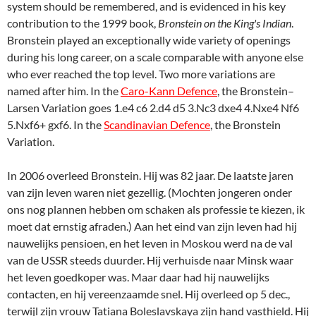
ons nog plannen hebben om schaken als professie te kiezen, ik
moet dat ernstig afraden.) Aan het eind van zijn leven had hij
nauwelijks pensioen, en het leven in Moskou werd na de val
van de USSR steeds duurder. Hij verhuisde naar Minsk waar
het leven goedkoper was. Maar daar had hij nauwelijks
contacten, en hij vereenzaamde snel. Hij overleed op 5 dec.,
terwijl zijn vrouw Tatiana Boleslavskaya zijn hand vasthield. Hij
ligt begraven op de oude begraafplaats van Minsk, 10 meter
van het graf van zijn schoonvader, Boleslavski, ook een
beroemde schaker, waar openingsvarianten naar werden
vernoemd.
Ik nader het slot van mijn ontboezemingen over David
Bronstein. Ik vond het leuk me in dit onderwerp te verdiepen
en hoop maar dat u er in die lange saaie schaakloze zomer ook
nog iets aan gehad hebt.
En waarom deze artikelen de titel "De tovenaarsleerling"