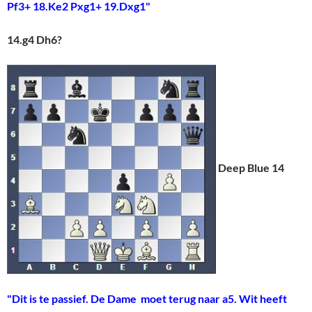
Pf3+ 18.Ke2 Pxg1+ 19.Dxg1"
14.g4 Dh6?
Deep Blue 14
"Dit is te passief. De Dame moet terug naar a5. Wit heeft