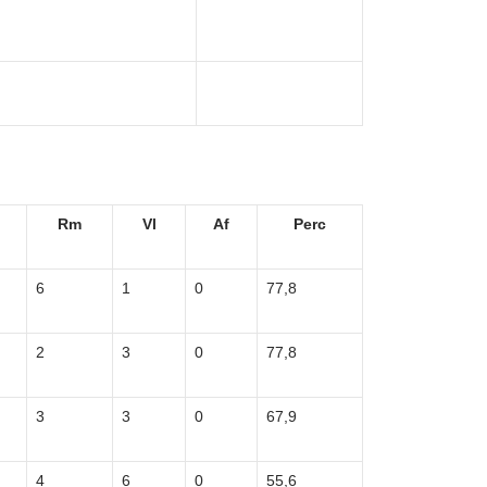
Rm
Vl
Af
Perc
6
1
0
77,8
2
3
0
77,8
3
3
0
67,9
4
6
0
55,6