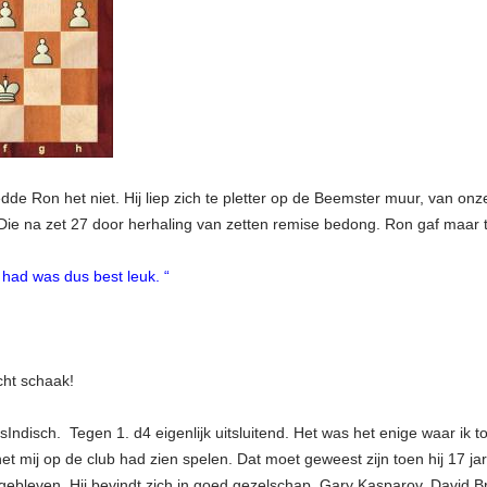
edde Ron het niet. Hij liep zich te pletter op de Beemster muur, van onz
ie na zet 27 door herhaling van zetten remise bedong. Ron gaf maar to
 had was dus best leuk. “
cht schaak!
Indisch. Tegen 1. d4 eigenlijk uitsluitend. Het was het enige waar ik t
t mij op de club had zien spelen. Dat moet geweest zijn toen hij 17 j
ebleven. Hij bevindt zich in goed gezelschap. Gary Kasparov, David B