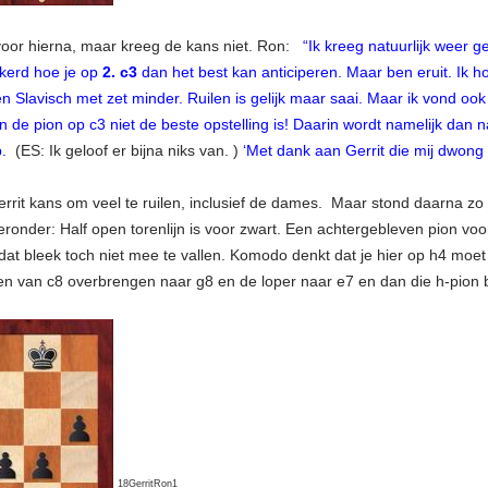
voor hierna, maar kreeg de kans niet. Ron:
“Ik kreeg natuurlijk weer g
kerd hoe je op
2. c3
dan het best kan anticiperen. Maar ben eruit. Ik h
egen Slavisch met zet minder. Ruilen is gelijk maar saai. Maar ik vond o
de pion op c3 niet de beste opstelling is! Daarin wordt namelijk da
op.
(ES: Ik geloof er bijna niks van. )
‘Met dank aan Gerrit die mij dwong 
errit kans om veel te ruilen, inclusief de dames. Maar stond daarna z
ronder: Half open torenlijn is voor zwart. Een achtergebleven pion voor 
dat bleek toch niet mee te vallen. Komodo denkt dat je hier op h4 moet
en van c8 overbrengen naar g8 en de loper naar e7 en dan die h-pion
18GerritRon1