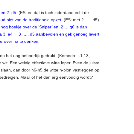
een 2. d5.
(ES: en dat is toch inderdaad echt de
oud niet van de traditionele opzet
(ES: met 2 …. d5)
ok nog boekje over de ‘Sniper’ en 2…, g6 is dan
n na 3. e4 3 …., d5 aanbevolen en gek genoeg levert
erover na te denken.´
o op het oog behoorlijk gedrukt. (Komodo: -1.13,
wit. Een weinig effectieve witte loper. Even de juiste
 slaan, dan door h6-h5 de witte h-pion vastleggen op
 bedreigen. Maar of het dan erg eenvoudig wordt?