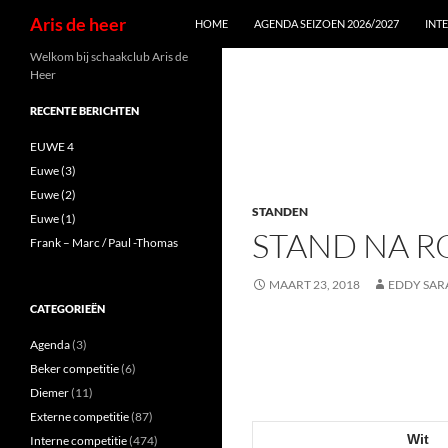
Zoeken
Aris de heer
HOME
AGENDA SEIZOEN 2026/2027
INT
Ga
Welkom bij schaakclub Aris de
Heer
naar
de
RECENTE BERICHTEN
inhoud
EUWE 4
Euwe (3)
Euwe (2)
STANDEN
Euwe (1)
STAND NA R
Frank – Marc / Paul -Thomas
MAART 23, 2018
EDDY SAR
CATEGORIEËN
Agenda
(3)
Beker competitie
(6)
Diemer
(11)
Externe competitie
(87)
Wit
Interne competitie
(474)