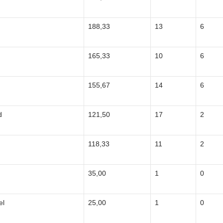
188,33
13
6
165,33
10
6
155,67
14
6
d
121,50
17
2
118,33
11
2
35,00
1
0
el
25,00
1
0