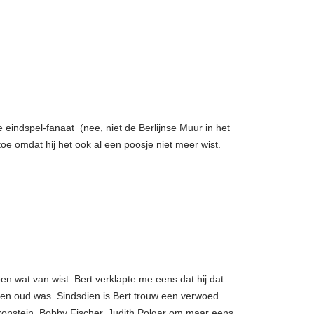
e eindspel-fanaat (nee, niet de Berlijnse Muur in het
e omdat hij het ook al een poosje niet meer wist.
oen wat van wist. Bert verklapte me eens dat hij dat
aren oud was. Sindsdien is Bert trouw een verwoed
ronstein, Bobby Fischer, Judith Polgar om maar eens