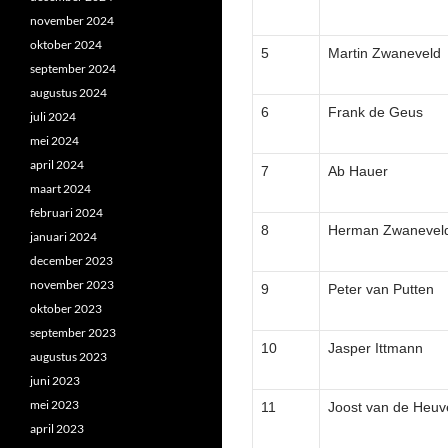
november 2024
oktober 2024
5
Martin Zwaneveld
september 2024
augustus 2024
6
Frank de Geus
juli 2024
mei 2024
april 2024
7
Ab Hauer
maart 2024
februari 2024
8
Herman Zwanevel
januari 2024
december 2023
november 2023
9
Peter van Putten
oktober 2023
september 2023
10
Jasper Ittmann
augustus 2023
juni 2023
mei 2023
11
Joost van de Heuv
april 2023