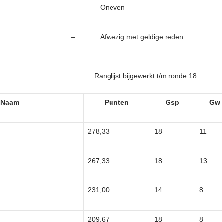
–
Oneven
–
Afwezig met geldige reden
Ranglijst bijgewerkt t/m ronde 18
Naam
Punten
Gsp
Gw
278,33
18
11
267,33
18
13
231,00
14
8
209,67
18
8