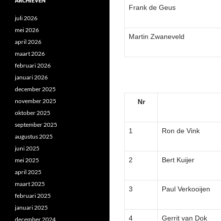
ARCHIEVEN
Frank de Geus
juli 2026
mei 2026
Martin Zwaneveld
april 2026
maart 2026
februari 2026
januari 2026
december 2025
november 2025
Nr
oktober 2025
september 2025
1
Ron de Vink
augustus 2025
juni 2025
2
Bert Kuijer
mei 2025
april 2025
maart 2025
3
Paul Verkooijen
februari 2025
januari 2025
4
Gerrit van Dok
december 2024