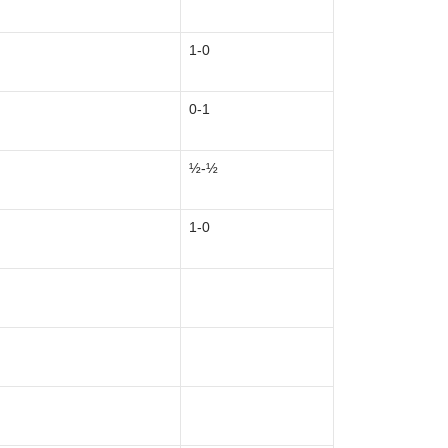
1-0
0-1
½-½
1-0