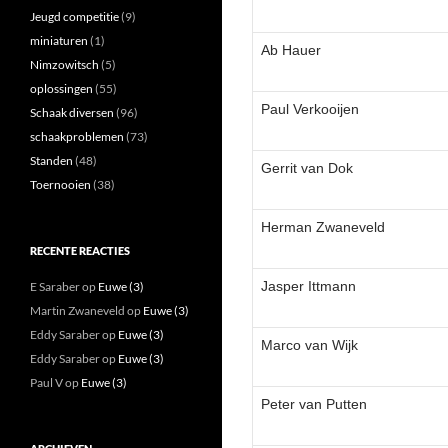
Jeugd competitie
(9)
miniaturen
(1)
Ab Hauer
Nimzowitsch
(5)
oplossingen
(55)
Paul Verkooijen
Schaak diversen
(96)
schaakproblemen
(73)
Standen
(48)
Gerrit van Dok
Toernooien
(38)
Herman Zwaneveld
RECENTE REACTIES
Jasper Ittmann
E Saraber
op
Euwe (3)
Martin Zwaneveld
op
Euwe (3)
Eddy Saraber
op
Euwe (3)
Marco van Wijk
Eddy Saraber
op
Euwe (3)
Paul V
op
Euwe (3)
Peter van Putten