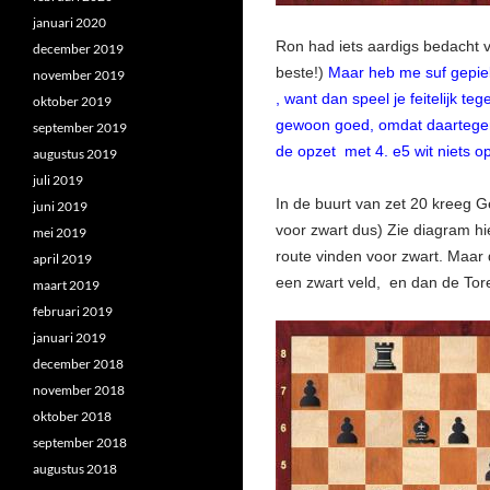
januari 2020
Ron had iets aardigs bedacht 
december 2019
beste!)
Maar heb me suf gepie
november 2019
, want dan speel je feitelijk t
oktober 2019
gewoon goed, omdat daartegen 
september 2019
de opzet met 4. e5 wit niets 
augustus 2019
juli 2019
In de buurt van zet 20 kreeg G
juni 2019
voor zwart dus) Zie diagram hie
mei 2019
route vinden voor zwart. Maar 
april 2019
een zwart veld, en dan de Tor
maart 2019
februari 2019
januari 2019
december 2018
november 2018
oktober 2018
september 2018
augustus 2018