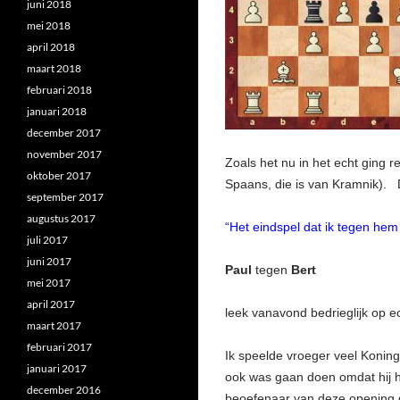
juni 2018
mei 2018
april 2018
maart 2018
februari 2018
januari 2018
december 2017
november 2017
Zoals het nu in het echt ging r
oktober 2017
Spaans, die is van Kramnik). D
september 2017
augustus 2017
“Het eindspel dat ik tegen hem
juli 2017
juni 2017
Paul
tegen
Bert
mei 2017
april 2017
leek vanavond bedrieglijk op e
maart 2017
februari 2017
Ik speelde vroeger veel Konings
januari 2017
ook was gaan doen omdat hij he
december 2016
beoefenaar van deze opening g