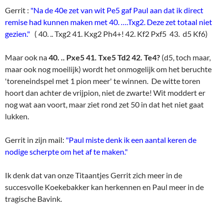
hoort dan achter de vrijpion, niet de zwarte! Wit moddert er
nog wat aan voort, maar ziet rond zet 50 in dat het niet gaat
lukken.
Gerrit in zijn mail:
"Paul miste denk ik een aantal keren de
nodige scherpte om het af te maken."
Ik denk dat van onze Titaantjes Gerrit zich meer in de
succesvolle Koekebakker kan herkennen en Paul meer in de
tragische Bavink.
En
Marco?
Die blijft dapper zijn nederlagen verwerken tegen
de oudere heren. Het wordt tijd dat die hem eens de winst
gunnen. Anders houdt hij het niet vol, en dat zou heel jammer
zijn. Want hij behandelt een mysterieuze 6e zet van
Martin
prima! Na een zwakke tiende zet staat wit 'in hogere zin'
gewonnen.