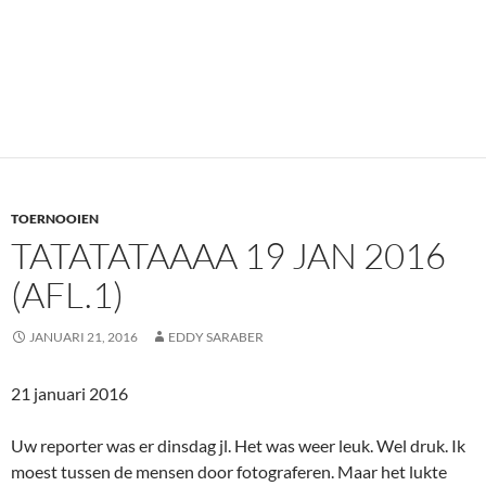
TOERNOOIEN
TATATATAAAA 19 JAN 2016
(AFL.1)
JANUARI 21, 2016
EDDY SARABER
21 januari 2016
Uw reporter was er dinsdag jl. Het was weer leuk. Wel druk. Ik
moest tussen de mensen door fotograferen. Maar het lukte
wel. Af en toe een boze blik omdat door mijn toedoen bij een
toeschouwer de erwtensoep over de rand dreigde te klotsen.U
weet, dat is de grootste attractie van het voormalige
Hoogoventoernooi. Maar mooi, om al die grote jongens (en
meisjes) in het wild te kunnen zien. Opvallende verschijningen
dit jaar voor mij: de wereldkampioen, de
vrouwenwereldkampioen (de Chinese
Yifan Hou)
, maar ook