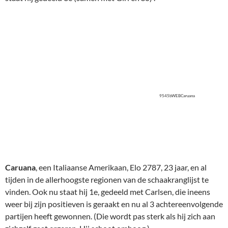
9545bWEBCaruana
Caruana
, een Italiaanse Amerikaan, Elo 2787, 23 jaar, en al
tijden in de allerhoogste regionen van de schaakranglijst te
vinden. Ook nu staat hij 1e, gedeeld met Carlsen, die ineens
weer bij zijn positieven is geraakt en nu al 3 achtereenvolgende
partijen heeft gewonnen. (Die wordt pas sterk als hij zich aan
zichzelf gaat ergeren. Hij schoot omhoog.)