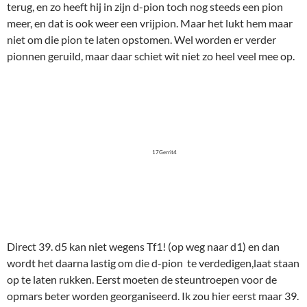
17Gerrit4
Direct 39. d5 kan niet wegens Tf1! (op weg naar d1) en dan
wordt het daarna lastig om die d-pion te verdedigen,laat staan
op te laten rukken. Eerst moeten de steuntroepen voor de
opmars beter worden georganiseerd. Ik zou hier eerst maar 39.
Kg3 gespeeld hebben. De koning gaat hoogstpersoonlijk op
weg naar het front. Houdini keurt die zet goed, en geeft als
alternatief 39. Ta5 en daarna ook Kg3. En dan maar hopen dat
het gaat lukken om die d-pion verder te krijgen. Maar Paul
blijft onbaatzuchtig zijn medewerking verlenen aan Gerrit's
onnavolgbare goocheltruc ('en hier is dan de remise!', waarna
applaus van het publiek)!
39. Kg1?
(Dat is de verkeerde kant