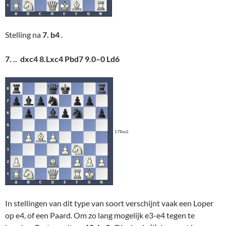
Stelling na
7. b4
.
7. .. dxc4 8.Lxc4 Pbd7 9.0–0 Ld6
17Ron2
In stellingen van dit type van soort verschijnt vaak een Loper
op e4, of een Paard. Om zo lang mogelijk e3-e4 tegen te