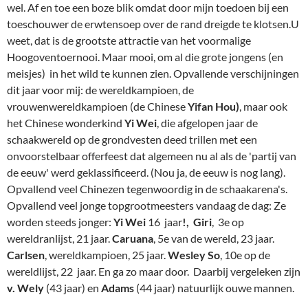
het Chinese wonderkind
Yi Wei
, die afgelopen jaar de
schaakwereld op de grondvesten deed trillen met een
onvoorstelbaar offerfeest dat algemeen nu al als de 'partij van
de eeuw' werd geklassificeerd. (Nou ja, de eeuw is nog lang).
Opvallend veel Chinezen tegenwoordig in de schaakarena's.
Opvallend veel jonge topgrootmeesters vandaag de dag: Ze
worden steeds jonger:
Yi Wei
16 jaar
!, Giri
, 3e op
wereldranlijst, 21 jaar.
Caruana
, 5e van de wereld, 23 jaar.
Carlsen
, wereldkampioen, 25 jaar.
Wesley So
, 10e op de
wereldlijst, 22 jaar. En ga zo maar door. Daarbij vergeleken zijn
v. Wely
(43 jaar) en
Adams
(44 jaar) natuurlijk ouwe mannen.
Tijd voor een paar plaatjes. Die ik vergeten ben te kieken komt
wellicht vrijdag a.s. aan de beurt.
Voor grotere of mooiere foto:
erop 1x of 2x klikken. Met een pijltje naar links weer terug naar
de tekst.