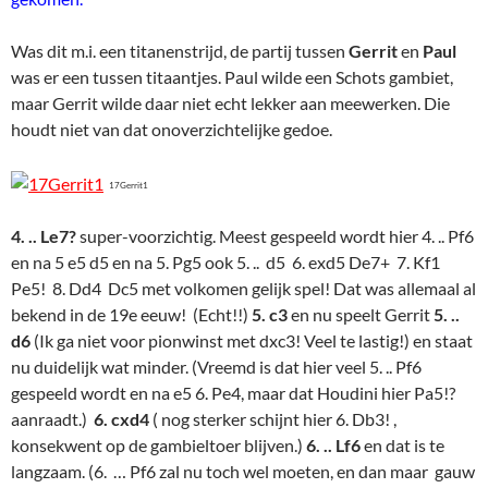
Was dit m.i. een titanenstrijd, de partij tussen
Gerrit
en
Paul
was er een tussen titaantjes. Paul wilde een Schots gambiet,
maar Gerrit wilde daar niet echt lekker aan meewerken. Die
houdt niet van dat onoverzichtelijke gedoe.
17Gerrit1
4. .. Le7?
super-voorzichtig. Meest gespeeld wordt hier 4. .. Pf6
en na 5 e5 d5 en na 5. Pg5 ook 5. .. d5 6. exd5 De7+ 7. Kf1
Pe5! 8. Dd4 Dc5 met volkomen gelijk spel! Dat was allemaal al
bekend in de 19e eeuw! (Echt!!)
5. c3
en nu speelt Gerrit
5. ..
d6
(Ik ga niet voor pionwinst met dxc3! Veel te lastig!) en staat
nu duidelijk wat minder. (Vreemd is dat hier veel 5. .. Pf6
gespeeld wordt en na e5 6. Pe4, maar dat Houdini hier Pa5!?
aanraadt.)
6. cxd4
( nog sterker schijnt hier 6. Db3! ,
konsekwent op de gambieltoer blijven.)
6. .. Lf6
en dat is te
langzaam. (6. … Pf6 zal nu toch wel moeten, en dan maar gauw