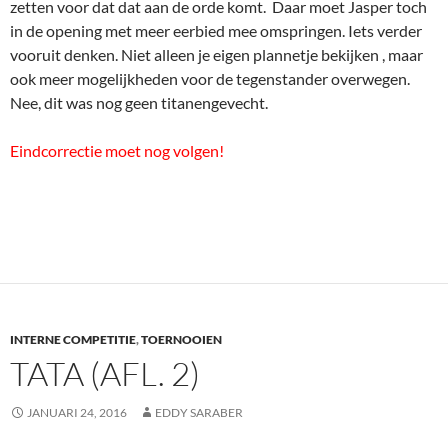
INTERNE COMPETITIE
,
TOERNOOIEN
TATA (AFL. 2)
JANUARI 24, 2016
EDDY SARABER
Vrijdag 22 januari weer gaan kijken. U had nog wat van me te
goed.
Voor grotere of betere foto's er 1x of 2x op klikken. Terug met
pijltje naar links.