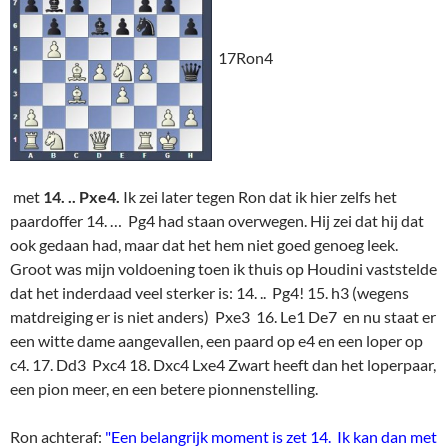
17Ron4
met
14. .. Pxe4.
Ik zei later tegen Ron dat ik hier zelfs het
paardoffer 14. … Pg4 had staan overwegen. Hij zei dat hij dat
ook gedaan had, maar dat het hem niet goed genoeg leek.
Groot was mijn voldoening toen ik thuis op Houdini vaststelde
dat het inderdaad veel sterker is: 14. .. Pg4! 15. h3 (wegens
matdreiging er is niet anders) Pxe3 16. Le1 De7 en nu staat er
een witte dame aangevallen, een paard op e4 en een loper op
c4. 17. Dd3 Pxc4 18. Dxc4 Lxe4 Zwart heeft dan het loperpaar,
een pion meer, en een betere pionnenstelling.
Ron achteraf:
"Een belangrijk moment is zet 14. Ik kan dan met