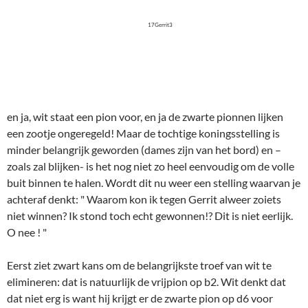
een zootje ongeregeld! Maar de tochtige koningsstelling is
minder belangrijk geworden (dames zijn van het bord) en –
zoals zal blijken- is het nog niet zo heel eenvoudig om de volle
buit binnen te halen. Wordt dit nu weer een stelling waarvan je
achteraf denkt: " Waarom kon ik tegen Gerrit alweer zoiets
niet winnen? Ik stond toch echt gewonnen!? Dit is niet eerlijk.
O nee ! "
Eerst ziet zwart kans om de belangrijkste troef van wit te
elimineren: dat is natuurlijk de vrijpion op b2. Wit denkt dat
dat niet erg is want hij krijgt er de zwarte pion op d6 voor
terug, en zo heeft hij in zijn d-pion toch nog steeds een pion
meer, en dat is ook weer een vrijpion. Maar het lukt hem maar
niet om die pion te laten opstomen. Wel worden er verder
pionnen geruild, maar daar schiet wit niet zo heel veel mee op.