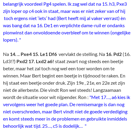
belangrijk voordeel Pg4 spelen. Ik zag wel dat na 15. h3, Pxe3
zijn loper op c4 ook in staat, maar was er niet zeker van of hij
toch ergens niet ‘iets’ had (Bert heeft mij al vaker verrast) èn
was bang dat na 16. De1 en verplichte dame-ruil er ondanks
pionwinst dan onvoldoende overbleef om te winnen (ongelijke
lopers). "
Na
14. .. Pxe4 15. Le1 Df6
vervlakt de stelling. Na
16. Pd2
(16.
Ld3!?)
Pxd2 17. Lxd2
a6!
staat zwart nog steeds een beetje
beter, maar het zal toch nog wel een toer worden om te
winnen. Maar Bert begint een beetje in tijdnood te raken. En
hij staat een beetje onder druk. Zijn 19e , 21e, en 22e zet zijn
niet de allerbeste. Die vindt Ron wel steeds! Langzaamaan
wordt de situatie voor wit nijpender. Ron :
"Met 17…, a6 kies ik
vervolgens weer het goede plan. De remisemarge is dan nog
niet overschreden, maar Bert vindt niet de goede verdediging
en komt steeds meer in de problemen en gebruikte inmiddels
behoorlijk wat tijd. 25…, c5 is dodelijk… "