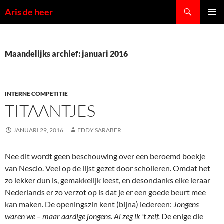
Ga
Zoeken
Aris de heer
naar
PRIMAI
de
MENU
inhoud
Maandelijks archief: januari 2016
INTERNE COMPETITIE
TITAANTJES
JANUARI 29, 2016
EDDY SARABER
Nee dit wordt geen beschouwing over een beroemd boekje
van Nescio. Veel op de lijst gezet door scholieren. Omdat het
zo lekker dun is, gemakkelijk leest, en desondanks elke leraar
Nederlands er zo verzot op is dat je er een goede beurt mee
kan maken. De openingszin kent (bijna) iedereen:
Jongens
waren we – maar aardige jongens. Al zeg ik 't zelf.
De enige die