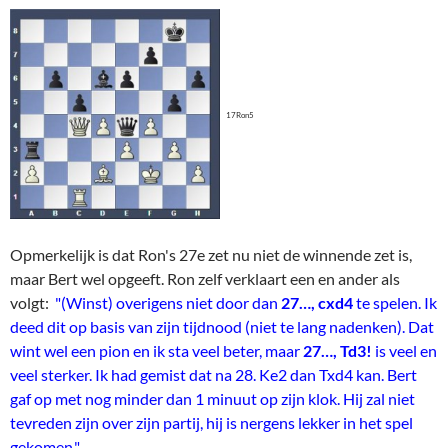
17Ron5
Opmerkelijk is dat Ron's 27e zet nu niet de winnende zet is,
maar Bert wel opgeeft. Ron zelf verklaart een en ander als
volgt:
"(Winst) overigens niet door dan
27…, cxd4
te spelen. Ik
deed dit op basis van zijn tijdnood (niet te lang nadenken). Dat
wint wel een pion en ik sta veel beter, maar
27…, Td3!
is veel en
veel sterker. Ik had gemist dat na 28. Ke2 dan Txd4 kan. Bert
gaf op met nog minder dan 1 minuut op zijn klok. Hij zal niet
tevreden zijn over zijn partij, hij is nergens lekker in het spel
gekomen."