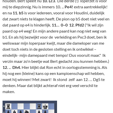
houden. Bert speelt nu
10. Lc3
. Die derde (!) loperzet is voor
mij te diepzinnig. Nu is immers 10
. .. Pe4!
extra aantrekkelijk!
en na
11. b5
is voor iedereen, vooral voor Houdini, duidelijk
dat zwart niets te klagen heeft. De pion op b5 doet niet veel en
dat paard op e4 is hinderlijk.
11… 0–0 12. Pfd2
("Ik wil zijn
paard op e4 weg! En mijn andere paard kan nog niet weg van
b1. En als hij bezwijkt voor de verleiding en Pxc3 doet, ben ik
weliswaar mijn loperpaar kwijt, maar die dameloper van me
doet toch niets in de gesloten stelling en ik ontwikkel –
eindelijk- mijn damepaard met tempo! Dus vooruit maar." Ik
verzin maar zo'n beetje wat Bert gedacht zou kunnen hebben.)
12. .. Dh4.
Hier blijkt dat Ron echt in oorlogsstemming is. Als
hij nog een (kleine) kans op een kampioenschap wil hebben,
moet hij winnen! Met zwart! Ik stond zelf aan 12. … Dg5 te
denken. Maar dat blijkt achteraf niet erg veel verschil te
maken.