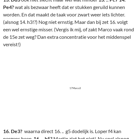
17Marco3
16. De3?
waarna direct 16. .. g5 dodelijk is. Loper f4 kan
nergens heen.
16. .. b5?
Martin ziet het niet! Nu snel alsnog
Dd3, de loper heeft weer ruimte om terug te trekken, en de
stand is toch nog wel gelijk.
17. b3?
Marco ziet het nog niet.
Martin ook niet.
17. .. Lf6
Ook goed, maar minder.
18. Ta2
g5!
Eindelijk. Nu wel! "Vooruit dan maar, als je zo aandringt …. !" En
nu is de partij natuurlijk voorbij. Wit verliest een loper. Ik hoop
dat Marco de aanmoediging op de website van Jos om partijen
niet te snel op te geven niet gelezen heeft. Maar hoe dan ook,