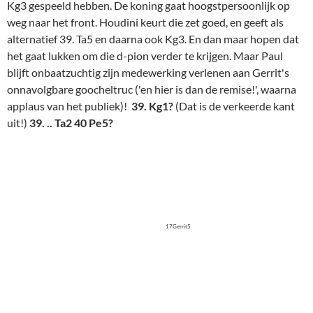
uit!)
39. .. Ta2 40 Pe5?
17Gerrit5
Gerrit :
"Na de 40e zet van wit Pe5 gaf Paul aan dat ik direct
remise had kunnen maken met 40. ….Txg2. Deze zet totaal niet
gezien."
( 40. .. Txg2 41. Kxg2 Ph4+! 42. Kf2 Pxf5 43. d5 Kf6)
Maar ook na
40. .. Pxe5 41. Txe5 Td2 42. Te4?
(d5, toch maar,
maar ook nog moeilijk) wordt het onmogelijk om het beruchte
'toreneindspel met 1 pion meer' te winnen. De witte toren