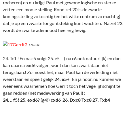
rocheren) en nu krijgt Paul met gewone logische en sterke
zetten een mooie stelling. Rond zet 20 is de zwarte
koningsstelling zo tochtig (en het witte centrum zo machtig)
dat je op een zwarte longontsteking kunt wachten. Na zet 23.
wordt de zwarte ademnood heel erg hevig:
17Gerrit2
24. Tc1 ! En na c5 volgt 25. e5+ ( na c6 ook natuurlijk) en dan
kan daarna exd6 volgen, want dan kan zwart daar niet
terugslaan.! Zo moest het, maar Paul kan de verleiding niet
weerstaan en speelt gelijk
24. e5+
En ja hoor, nu kunnen we
weer eens waarnemen hoe Gerrit toch het vege lijf schijnt te
gaan redden (net medewerking van Paul) :
24. .. f5! 25. exd6?
(g4!)
cxd6 26. Dxc8 Txc8 27. Txb4
17Gerrit3
en ja, wit staat een pion voor, en ja de zwarte pionnen lijken