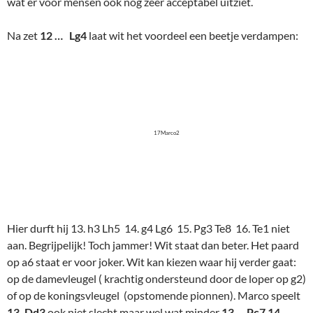
17Marco2
Hier durft hij 13. h3 Lh5 14. g4 Lg6 15. Pg3 Te8 16. Te1 niet
aan. Begrijpelijk! Toch jammer! Wit staat dan beter. Het paard
op a6 staat er voor joker. Wit kan kiezen waar hij verder gaat:
op de damevleugel ( krachtig ondersteund door de loper op g2)
of op de koningsvleugel (opstomende pionnen). Marco speelt
13. Dd3
ook niet slecht maar wel wat minder
13. .. Pc7 14.
Pe4?
wat als bezwaar heeft dat er stukken geruild kunnen
worden. En dat maakt de taak voor zwart weer iets lichter.
(alsnog 14. h3!?) Nog niet ernstig. Maar dan bij zet 16. volgt
een wel ernstige misser. (Vergis ik mij, of zakt Marco vaak rond
de 15e zet weg? Dan extra concentratie voor het middenspel
vereist!)