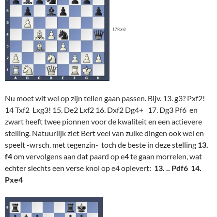
17Ron3
Nu moet wit wel op zijn tellen gaan passen. Bijv. 13. g3? Pxf2!
14 Txf2 Lxg3! 15. De2 Lxf2 16. Dxf2 Dg4+ 17. Dg3 Pf6 en
zwart heeft twee pionnen voor de kwaliteit en een actievere
stelling. Natuurlijk ziet Bert veel van zulke dingen ook wel en
speelt -wrsch. met tegenzin- toch de beste in deze stelling
13.
f4
om vervolgens aan dat paard op e4 te gaan morrelen, wat
echter slechts een verse knol op e4 oplevert:
13. .. Pdf6 14.
Pxe4