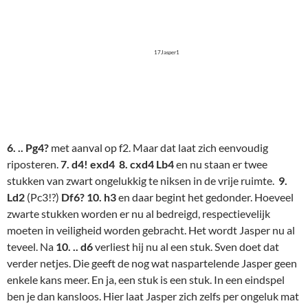
6. .. Pg4?
met aanval op f2. Maar dat laat zich eenvoudig
riposteren.
7. d4! exd4 8. cxd4 Lb4
en nu staan er twee
stukken van zwart ongelukkig te niksen in de vrije ruimte.
9.
Ld2
(Pc3!?)
Df6? 10. h3
en daar begint het gedonder. Hoeveel
zwarte stukken worden er nu al bedreigd, respectievelijk
moeten in veiligheid worden gebracht. Het wordt Jasper nu al
teveel. Na
10. .. d6
verliest hij nu al een stuk. Sven doet dat
verder netjes. Die geeft de nog wat naspartelende Jasper geen
enkele kans meer. En ja, een stuk is een stuk. In een eindspel
ben je dan kansloos. Hier laat Jasper zich zelfs per ongeluk mat
zetten voor dat dat aan de orde komt. Daar moet Jasper toch
in de opening met meer eerbied mee omspringen. Iets verder
vooruit denken. Niet alleen je eigen plannetje bekijken , maar
ook meer mogelijkheden voor de tegenstander overwegen.
Nee, dit was nog geen titanengevecht.
Eindcorrectie moet nog volgen!