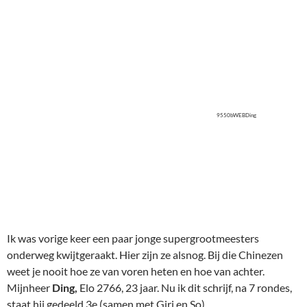
Ik was vorige keer een paar jonge supergrootmeesters
onderweg kwijtgeraakt. Hier zijn ze alsnog. Bij die Chinezen
weet je nooit hoe ze van voren heten en hoe van achter.
Mijnheer
Ding,
Elo 2766, 23 jaar. Nu ik dit schrijf, na 7 rondes,
staat hij gedeeld 3e (samen met Giri en So) .