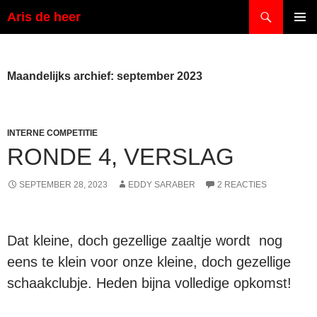
Ga
Zoeken
Aris de heer
naar
PRIMAI
de
MENU
inhoud
Maandelijks archief: september 2023
INTERNE COMPETITIE
RONDE 4, VERSLAG
SEPTEMBER 28, 2023
EDDY SARABER
2 REACTIES
Dat kleine, doch gezellige zaaltje wordt nog
eens te klein voor onze kleine, doch gezellige
schaakclubje. Heden bijna volledige opkomst!