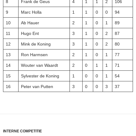
8
Frank de Geus
4
1
1
2
106
9
Marc Holla
1
1
0
0
94
10
Ab Hauer
2
1
0
1
89
11
Hugo Ent
3
1
0
2
87
12
Mink de Koning
3
1
0
2
80
13
Ron Harmsen
2
1
0
1
77
14
Wouter van Waardt
2
0
1
1
71
15
Sylvester de Koning
1
0
0
1
54
16
Peter van Putten
3
0
0
3
37
INTERNE COMPETITIE