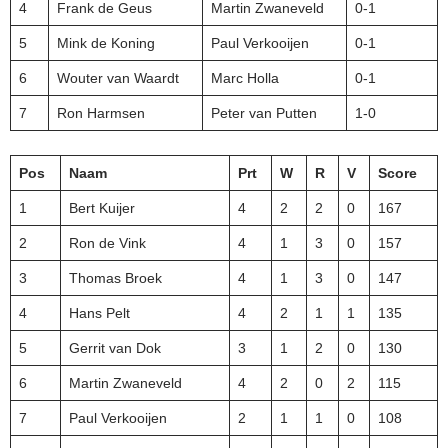
4
Frank de Geus
Martin Zwaneveld
0-1
5
Mink de Koning
Paul Verkooijen
0-1
6
Wouter van Waardt
Marc Holla
0-1
7
Ron Harmsen
Peter van Putten
1-0
Pos
Naam
Prt
W
R
V
Score
1
Bert Kuijer
4
2
2
0
167
2
Ron de Vink
4
1
3
0
157
3
Thomas Broek
4
1
3
0
147
4
Hans Pelt
4
2
1
1
135
5
Gerrit van Dok
3
1
2
0
130
6
Martin Zwaneveld
4
2
0
2
115
7
Paul Verkooijen
2
1
1
0
108