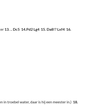
ter
13. .. Dc5
14.Pd2 Lg4 15. Da8!? Lxf4 16.
n in troebel water, daar is hij een meester in.)
18.