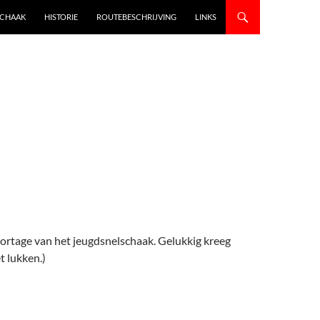
SCHAAK
HISTORIE
ROUTEBESCHRIJVING
LINKS
eportage van het jeugdsnelschaak. Gelukkig kreeg
t lukken.)