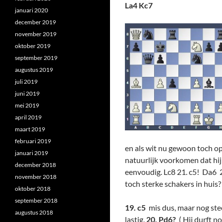
La4 Kc7
januari 2020
december 2019
november 2019
oktober 2019
september 2019
augustus 2019
juli 2019
juni 2019
mei 2019
april 2019
maart 2019
februari 2019
en als wit nu gewoon toch op
januari 2019
natuurlijk voorkomen dat hij
december 2018
eenvoudig. Lc8 21. c5! Da6 
november 2018
toch sterke schakers in huis? 
oktober 2018
september 2018
19. c5
mis dus, maar nog ste
augustus 2018
lastig.
20. Pd6?
( Hij durft n