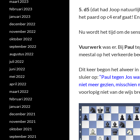
maart 2023
5. d5
(dat had Joop natuurlij
februari 2023
het paard op c4 eraf gaat! En
januari 2023
december 2022
Nu wordt het tijd om de sensa
november 2022
oktober 2022
Vuurwerk
was er. Bij
Paul
te
september 2022
meestal op het verkeerde be
augustus 2022
juli 2022
Dit keer begon het alweer in 
juni 2022
sluier op:
“Paul tegen Jos was
mei 2022
niet meer gezien, misschien 
april 2022
voorlopig niet van de wijs b
maart 2022
februari 2022
januari 2022
december 2021
november 2021
oktober 2021
september 2021