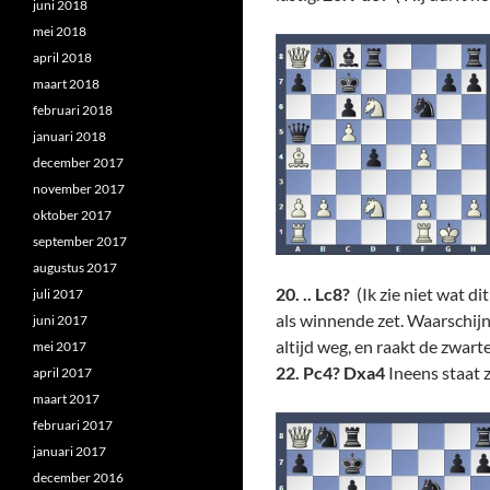
juni 2018
mei 2018
april 2018
maart 2018
februari 2018
januari 2018
december 2017
november 2017
oktober 2017
september 2017
augustus 2017
20. .. Lc8?
(Ik zie niet wat 
juli 2017
als winnende zet. Waarschij
juni 2017
altijd weg, en raakt de zwart
mei 2017
22. Pc4? Dxa4
Ineens staat 
april 2017
maart 2017
februari 2017
januari 2017
december 2016