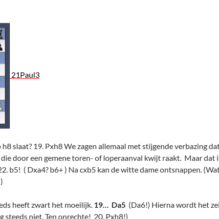
21Paul3
 h8 slaat? 19. Pxh8 We zagen allemaal met stijgende verbazing dat 
 die door een gemene toren- of loperaanval kwijt raakt. Maar dat i
22. b5! ( Dxa4? b6+ ) Na cxb5 kan de witte dame ontsnappen. (Wa
)
eds heeft zwart het moeilijk.
19…
Da5
(Da6!) Hierna wordt het ze
og steeds niet. Ten onrechte! 20. Pxh8!)