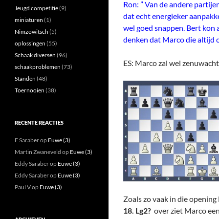
Ron: ” Van de andere partije
Jeugd competitie
(9)
dat echt energieker aanpakke
miniaturen
(1)
wel goed snappen. Bert kon al
Nimzowitsch
(5)
denken dat Marco die altijd c
oplossingen
(55)
Schaak diversen
(96)
ES: Marco zal wel zenuwachti
schaakproblemen
(73)
Standen
(48)
Toernooien
(38)
RECENTE REACTIES
E Saraber
op
Euwe (3)
Martin Zwaneveld
op
Euwe (3)
Eddy Saraber
op
Euwe (3)
Eddy Saraber
op
Euwe (3)
Paul V
op
Euwe (3)
Zoals zo vaak in die opening l
18. Lg2?
over ziet Marco een