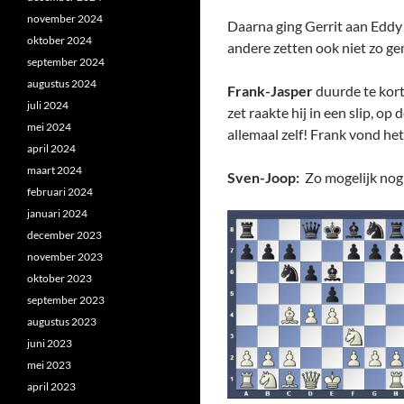
november 2024
Daarna ging Gerrit aan Eddy u
oktober 2024
andere zetten ook niet zo ge
september 2024
augustus 2024
Frank-Jasper
duurde te kort.
juli 2024
zet raakte hij in een slip, o
mei 2024
allemaal zelf! Frank vond het
april 2024
maart 2024
Sven-Joop:
Zo mogelijk nog
februari 2024
januari 2024
december 2023
november 2023
oktober 2023
september 2023
augustus 2023
juni 2023
mei 2023
april 2023