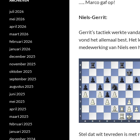
ARCHIEVEN
….. Marco gaf op!
juli 2026
Niels-Gerrit:
mei 2026
april 2026
Gerrit’s tactiek werkte vanda
maart 2026
vond het allemaal best. Het 
februari 2026
medewerking van Niels een hek
januari 2026
december 2025
november 2025
oktober 2025
september 2025
augustus 2025
juni 2025
mei 2025
april 2025
maart 2025
februari 2025
januari 2025
Stel dat wit tevreden is met 
december 2024