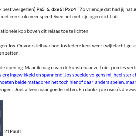
k best wel gezien)
Pa5 6. dxe6! Pxc4
“Zo vriendje dat had jij natu
 met een stuk meer speelt Sven het met zijn ogen dicht uit!
tionele kop boven dit relaas toe te lichten:
gen
Jos.
Onvoorstelbaar hoe Jos iedere keer weer twijfelachtige ze
en zetten.
de opening. Maar ik mag u van de kunstenaar zelf niet precies verte
 erg ingewikkeld en spannend. Jos speelde volgens mij heel sterk h
moeten beide matadoren het toch hier of daar anders spelen, maar
rengen. Doet alleen maar goede zetten. En dankzij de risico’s die
21Paul1