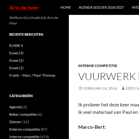
Zoeken
Aris de heer
HOME
AGENDA SEIZOEN 2026/2027
INT
Ga
Welkom bij schaakclub Aris de
Heer
naar
de
RECENTE BERICHTEN
inhoud
EUWE 4
Euwe (3)
Euwe (2)
INTERNE COMPETITIE
Euwe (1)
VUURWERK 
Frank – Marc / Paul -Thomas
FEBRUARI 26, 2016
EDDY 
CATEGORIEËN
Ik probeer het deze keer maa
Agenda
(3)
ik veel materiaal van Paul e
Beker competitie
(6)
Diemer
(11)
Marco-Bert:
Externe competitie
(87)
Interne competitie
(474)