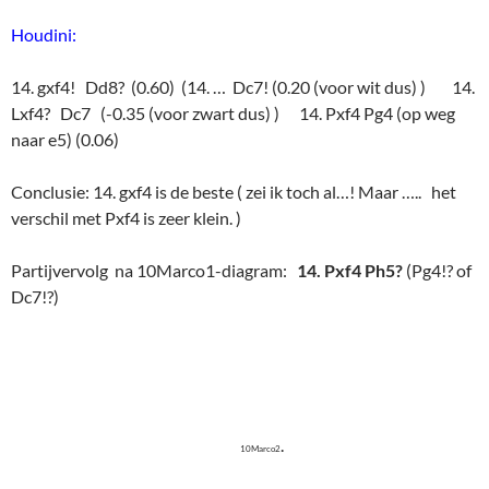
Houdini:
14. gxf4! Dd8? (0.60) (14. … Dc7! (0.20 (voor wit dus) ) 14.
Lxf4? Dc7 (-0.35 (voor zwart dus) ) 14. Pxf4 Pg4 (op weg
naar e5) (0.06)
Conclusie: 14. gxf4 is de beste ( zei ik toch al…! Maar ….. het
verschil met Pxf4 is zeer klein. )
Partijvervolg na 10Marco1-diagram:
14. Pxf4 Ph5?
(Pg4!? of
Dc7!?)
.
10Marco2