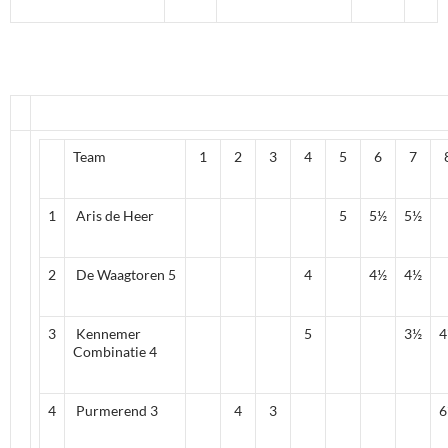
Team
1
2
3
4
5
6
7
1
Aris de Heer
5
5½
5½
2
De Waagtoren 5
4
4½
4½
3
Kennemer
5
3½
4
Combinatie 4
4
Purmerend 3
4
3
6