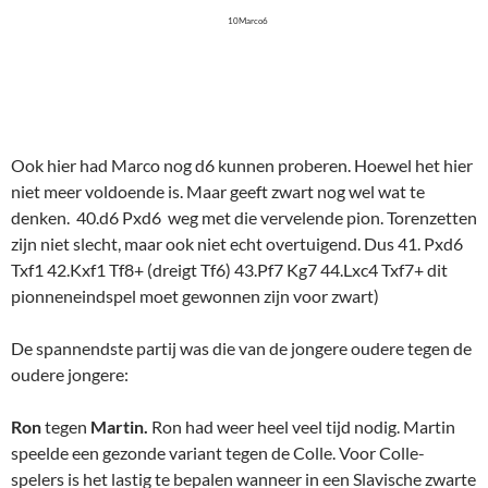
10Marco6
Ook hier had Marco nog d6 kunnen proberen. Hoewel het hier
niet meer voldoende is. Maar geeft zwart nog wel wat te
denken. 40.d6 Pxd6 weg met die vervelende pion. Torenzetten
zijn niet slecht, maar ook niet echt overtuigend. Dus 41. Pxd6
Txf1 42.Kxf1 Tf8+ (dreigt Tf6) 43.Pf7 Kg7 44.Lxc4 Txf7+ dit
pionneneindspel moet gewonnen zijn voor zwart)
De spannendste partij was die van de jongere oudere tegen de
oudere jongere:
Ron
tegen
Martin.
Ron had weer heel veel tijd nodig. Martin
speelde een gezonde variant tegen de Colle. Voor Colle-
spelers is het lastig te bepalen wanneer in een Slavische zwarte