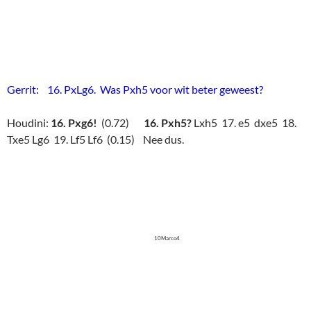
Gerrit: 16. PxLg6. Was Pxh5 voor wit beter geweest?
Houdini:
16. Pxg6!
(0.72)
16. Pxh5?
Lxh5 17. e5 dxe5 18.
Txe5 Lg6 19. Lf5 Lf6 (0.15) Nee dus.
10Marco4