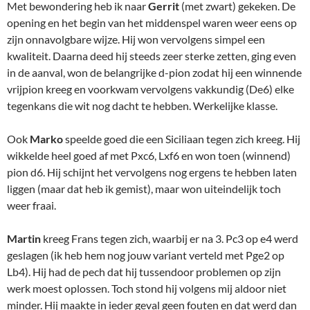
Met bewondering heb ik naar
Gerrit
(met zwart) gekeken. De
opening en het begin van het middenspel waren weer eens op
zijn onnavolgbare wijze. Hij won vervolgens simpel een
kwaliteit. Daarna deed hij steeds zeer sterke zetten, ging even
in de aanval, won de belangrijke d-pion zodat hij een winnende
vrijpion kreeg en voorkwam vervolgens vakkundig (De6) elke
tegenkans die wit nog dacht te hebben. Werkelijke klasse.
Ook
Marko
speelde goed die een Siciliaan tegen zich kreeg. Hij
wikkelde heel goed af met Pxc6, Lxf6 en won toen (winnend)
pion d6. Hij schijnt het vervolgens nog ergens te hebben laten
liggen (maar dat heb ik gemist), maar won uiteindelijk toch
weer fraai.
Martin
kreeg Frans tegen zich, waarbij er na 3. Pc3 op e4 werd
geslagen (ik heb hem nog jouw variant verteld met Pge2 op
Lb4). Hij had de pech dat hij tussendoor problemen op zijn
werk moest oplossen. Toch stond hij volgens mij aldoor niet
minder. Hij maakte in ieder geval geen fouten en dat werd dan