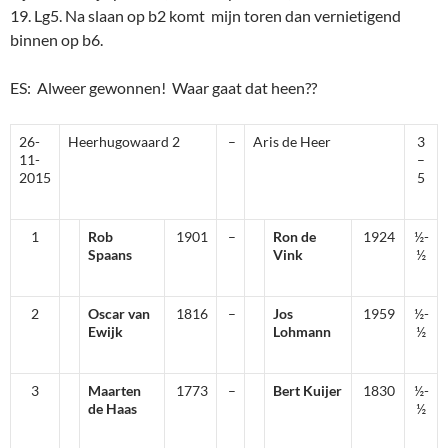
19. Lg5. Na slaan op b2 komt mijn toren dan vernietigend
binnen op b6.
ES: Alweer gewonnen! Waar gaat dat heen??
26-
Heerhugowaard 2
–
Aris de Heer
3
11-
–
2015
5
1
Rob
1901
–
Ron de
1924
½-
Spaans
Vink
½
2
Oscar van
1816
–
Jos
1959
½-
Ewijk
Lohmann
½
3
Maarten
1773
–
Bert Kuijer
1830
½-
de Haas
½