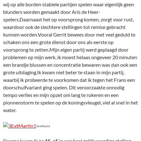
wij op alle borden stabiele partijen spelen waar eigenlijk geen
blunders worden gemaakt door Aris de Heer-
spelers.Daarnaast het op voorsprong komen, zorgt voor rust,
waardoor ook de slechtere stellingen tot remise gebracht
kunnen worden.Vooral Gerrit bewees door met veel geduld te
schaken ons een grote dienst door ons als eerste op
voorsprong te zetten.Mijn eigen partij werd geplaagd door
problemen op mijn werk, ik moest helaas ongeveer 20 minuten
een brandje blussen en concentratie bewaren was dan ook een
grote uitdaging.Ik kwam niet beter te staan in mijn partij,
waarbij ik probeerde te voorkomen dat ik tegen het Frans een
doorschuifvariant ging spelen. Dit veroorzaakte onnodig
tempo verlies en mijn opzet om lang te rokeren en een
pionnenstorm te spelen op de koningsvleugel, viel al snel in het
water.
3ExtMartin1
Daarna kwam ik na
15. c5
in een heel gelijkwaardige stelling