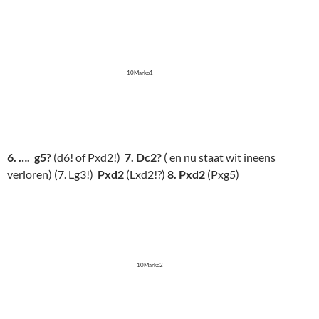
10Marko1
6. …. g5?
(d6! of Pxd2!)
7. Dc2?
( en nu staat wit ineens
verloren) (7. Lg3!)
Pxd2
(Lxd2!?)
8. Pxd2
(Pxg5)
10Marko2