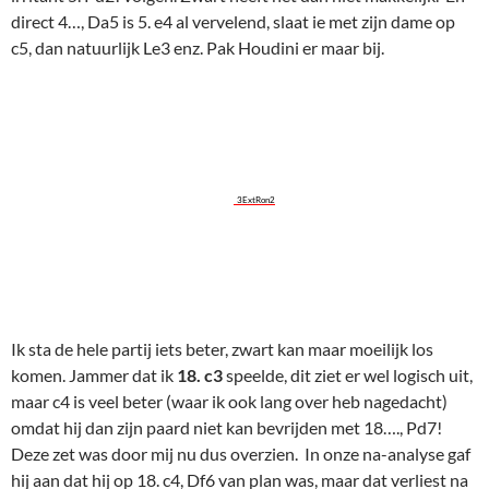
direct 4…, Da5 is 5. e4 al vervelend, slaat ie met zijn dame op
c5, dan natuurlijk Le3 enz. Pak Houdini er maar bij.
3ExtRon2
Ik sta de hele partij iets beter, zwart kan maar moeilijk los
komen. Jammer dat ik
18. c3
speelde, dit ziet er wel logisch uit,
maar c4 is veel beter (waar ik ook lang over heb nagedacht)
omdat hij dan zijn paard niet kan bevrijden met 18…., Pd7!
Deze zet was door mij nu dus overzien. In onze na-analyse gaf
hij aan dat hij op 18. c4, Df6 van plan was, maar dat verliest na