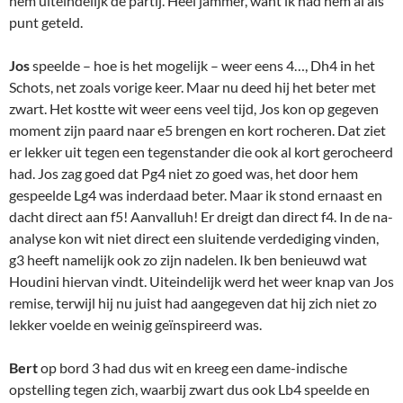
hem uiteindelijk de partij. Heel jammer, want ik had hem al als
punt geteld.
Jos
speelde – hoe is het mogelijk – weer eens 4…, Dh4 in het
Schots, net zoals vorige keer. Maar nu deed hij het beter met
zwart. Het kostte wit weer eens veel tijd, Jos kon op gegeven
moment zijn paard naar e5 brengen en kort rocheren. Dat ziet
er lekker uit tegen een tegenstander die ook al kort gerocheerd
had. Jos zag goed dat Pg4 niet zo goed was, het door hem
gespeelde Lg4 was inderdaad beter. Maar ik stond ernaast en
dacht direct aan f5! Aanvalluh! Er dreigt dan direct f4. In de na-
analyse kon wit niet direct een sluitende verdediging vinden,
g3 heeft namelijk ook zo zijn nadelen. Ik ben benieuwd wat
Houdini hiervan vindt. Uiteindelijk werd het weer knap van Jos
remise, terwijl hij nu juist had aangegeven dat hij zich niet zo
lekker voelde en weinig geïnspireerd was.
Bert
op bord 3 had dus wit en kreeg een dame-indische
opstelling tegen zich, waarbij zwart dus ook Lb4 speelde en