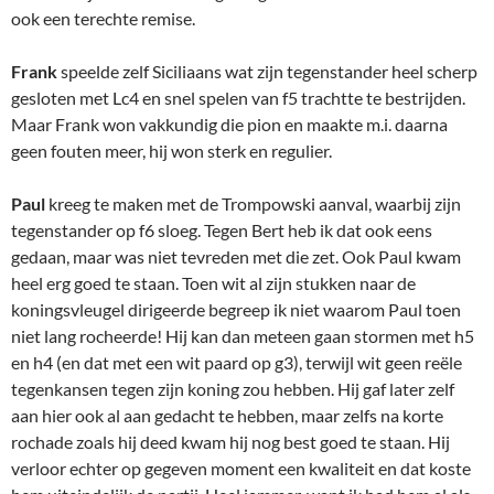
ook een terechte remise.
Frank
speelde zelf Siciliaans wat zijn tegenstander heel scherp
gesloten met Lc4 en snel spelen van f5 trachtte te bestrijden.
Maar Frank won vakkundig die pion en maakte m.i. daarna
geen fouten meer, hij won sterk en regulier.
Paul
kreeg te maken met de Trompowski aanval, waarbij zijn
tegenstander op f6 sloeg. Tegen Bert heb ik dat ook eens
gedaan, maar was niet tevreden met die zet. Ook Paul kwam
heel erg goed te staan. Toen wit al zijn stukken naar de
koningsvleugel dirigeerde begreep ik niet waarom Paul toen
niet lang rocheerde! Hij kan dan meteen gaan stormen met h5
en h4 (en dat met een wit paard op g3), terwijl wit geen reële
tegenkansen tegen zijn koning zou hebben. Hij gaf later zelf
aan hier ook al aan gedacht te hebben, maar zelfs na korte
rochade zoals hij deed kwam hij nog best goed te staan. Hij
verloor echter op gegeven moment een kwaliteit en dat koste