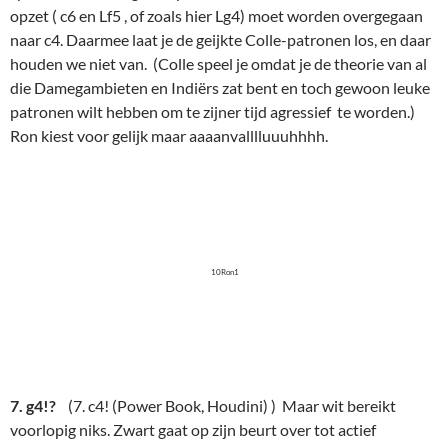
opzet ( c6 en Lf5 , of zoals hier Lg4) moet worden overgegaan
naar c4. Daarmee laat je de geijkte Colle-patronen los, en daar
houden we niet van. (Colle speel je omdat je de theorie van al
die Damegambieten en Indiërs zat bent en toch gewoon leuke
patronen wilt hebben om te zijner tijd agressief te worden.)
Ron kiest voor gelijk maar aaaanvalllluuuhhhh.
10Ron1
7. g4!?
(7. c4! (Power Book, Houdini) ) Maar wit bereikt
voorlopig niks. Zwart gaat op zijn beurt over tot actief