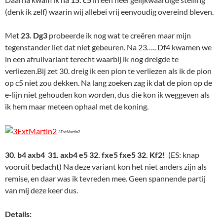
(denk ik zelf) waarin wij allebei vrij eenvoudig overeind bleven.
Met
23. Dg3
probeerde ik nog wat te creëren maar mijn
tegenstander liet dat niet gebeuren. Na 23….. Df4 kwamen we
in een afruilvariant terecht waarbij ik nog dreigde te
verliezen.Bij zet 30. dreig ik een pion te verliezen als ik de pion
op c5 niet zou dekken. Na lang zoeken zag ik dat de pion op de
e-lijn niet gehouden kon worden, dus die kon ik weggeven als
ik hem maar meteen ophaal met de koning.
3ExtMartin2
30. b4 axb4 31. axb4 e5 32. fxe5 fxe5 32. Kf2!
(ES: knap
vooruit bedacht) Na deze variant kon het niet anders zijn als
remise, en daar was ik tevreden mee. Geen spannende partij
van mij deze keer dus.
Details: