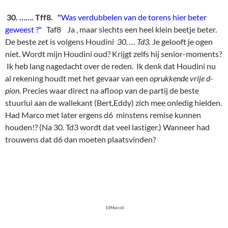
30. ……. Tff8.
"
Was verdubbelen van de torens hier beter
geweest ?"
Taf8 Ja , maar slechts een heel klein beetje beter.
De beste zet is volgens Houdini
30. … Td3.
Je gelooft je ogen
niet. Wordt mijn Houdini oud? Krijgt zelfs hij senior-moments?
Ik heb lang nagedacht over de reden. Ik denk dat Houdini nu
al rekening houdt met het gevaar van een
oprukkende vrije d-
pion
. Precies waar direct na afloop van de partij de beste
stuurlui aan de wallekant (Bert,Eddy) zich mee onledig hielden.
Had Marco met later ergens d6 minstens remise kunnen
houden!? (Na 30. Td3 wordt dat veel lastiger.) Wanneer had
trouwens dat d6 dan moeten plaatsvinden?
10Marco5