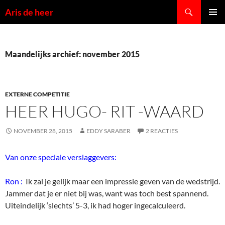
Ga
Zoeken
Aris de heer
naar
PRIMAI
de
MENU
inhoud
Maandelijks archief: november 2015
EXTERNE COMPETITIE
HEER HUGO- RIT -WAARD
NOVEMBER 28, 2015
EDDY SARABER
2 REACTIES
Van onze speciale verslaggevers:
Ron :
Ik zal je gelijk maar een impressie geven van de wedstrijd.
Jammer dat je er niet bij was, want was toch best spannend.
Uiteindelijk ‘slechts’ 5-3, ik had hoger ingecalculeerd.