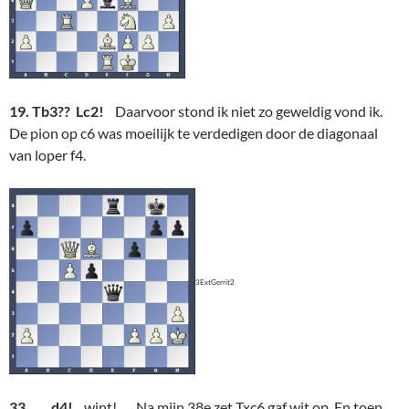
19. Tb3?? Lc2!
Daarvoor stond ik niet zo geweldig vond ik.
De pion op c6 was moeilijk te verdedigen door de diagonaal
van loper f4.
3ExtGerrit2
33. … d4!
wint! Na mijn 38e zet Txc6 gaf wit op. En toen