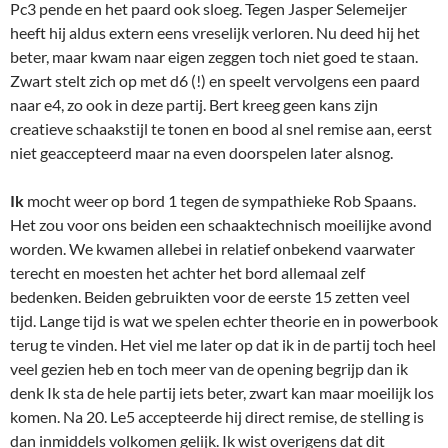
Pc3 pende en het paard ook sloeg. Tegen Jasper Selemeijer
heeft hij aldus extern eens vreselijk verloren. Nu deed hij het
beter, maar kwam naar eigen zeggen toch niet goed te staan.
Zwart stelt zich op met d6 (!) en speelt vervolgens een paard
naar e4, zo ook in deze partij. Bert kreeg geen kans zijn
creatieve schaakstijl te tonen en bood al snel remise aan, eerst
niet geaccepteerd maar na even doorspelen later alsnog.
Ik
mocht weer op bord 1 tegen de sympathieke Rob Spaans.
Het zou voor ons beiden een schaaktechnisch moeilijke avond
worden. We kwamen allebei in relatief onbekend vaarwater
terecht en moesten het achter het bord allemaal zelf
bedenken. Beiden gebruikten voor de eerste 15 zetten veel
tijd. Lange tijd is wat we spelen echter theorie en in powerbook
terug te vinden. Het viel me later op dat ik in de partij toch heel
veel gezien heb en toch meer van de opening begrijp dan ik
denk Ik sta de hele partij iets beter, zwart kan maar moeilijk los
komen. Na 20. Le5 accepteerde hij direct remise, de stelling is
dan inmiddels volkomen gelijk. Ik wist overigens dat dit