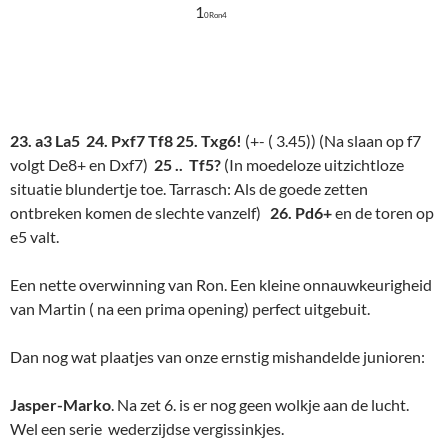
1
0Ron4
23. a3 La5 24. Pxf7 Tf8 25. Txg6!
(+- ( 3.45)) (Na slaan op f7
volgt De8+ en Dxf7)
25 .. Tf5?
(In moedeloze uitzichtloze
situatie blundertje toe. Tarrasch: Als de goede zetten
ontbreken komen de slechte vanzelf)
26. Pd6+
en de toren op
e5 valt.
Een nette overwinning van Ron. Een kleine onnauwkeurigheid
van Martin ( na een prima opening) perfect uitgebuit.
Dan nog wat plaatjes van onze ernstig mishandelde junioren:
Jasper-Marko
. Na zet 6. is er nog geen wolkje aan de lucht.
Wel een serie wederzijdse vergissinkjes.