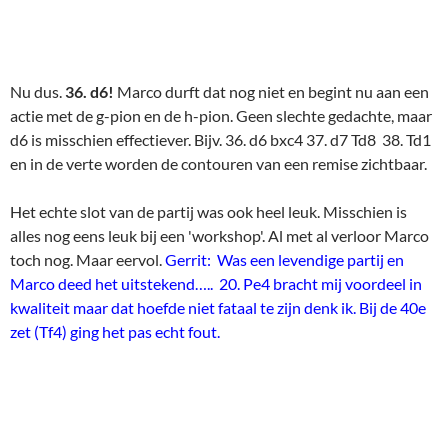
Nu dus.
36. d6!
Marco durft dat nog niet en begint nu aan een
actie met de g-pion en de h-pion. Geen slechte gedachte, maar
d6 is misschien effectiever. Bijv. 36. d6 bxc4 37. d7 Td8 38. Td1
en in de verte worden de contouren van een remise zichtbaar.
Het echte slot van de partij was ook heel leuk. Misschien is
alles nog eens leuk bij een 'workshop'. Al met al verloor Marco
toch nog. Maar eervol.
Gerrit: Was een levendige partij en
Marco deed het uitstekend….. 20. Pe4 bracht mij voordeel in
kwaliteit maar dat hoefde niet fataal te zijn denk ik. Bij de 40e
zet (Tf4) ging het pas echt fout.