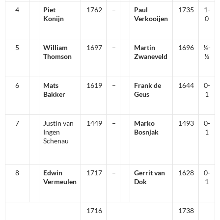
4
Piet
1762
–
Paul
1735
1-
Konijn
Verkooijen
0
5
William
1697
–
Martin
1696
½-
Thomson
Zwaneveld
½
6
Mats
1619
–
Frank de
1644
0-
Bakker
Geus
1
7
Justin van
1449
–
Marko
1493
0-
Ingen
Bosnjak
1
Schenau
8
Edwin
1717
–
Gerrit van
1628
0-
Vermeulen
Dok
1
1716
1738