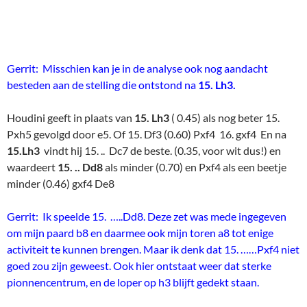
Gerrit: Misschien kan je in de analyse ook nog aandacht
besteden aan de stelling die ontstond na
15. Lh3.
Houdini geeft in plaats van
15. Lh3
( 0.45) als nog beter 15.
Pxh5 gevolgd door e5. Of 15. Df3 (0.60) Pxf4 16. gxf4 En na
15.Lh3
vindt hij 15. .. Dc7 de beste. (0.35, voor wit dus!) en
waardeert
15. .. Dd8
als minder (0.70) en Pxf4 als een beetje
minder (0.46) gxf4 De8
Gerrit: Ik speelde 15. …..Dd8. Deze zet was mede ingegeven
om mijn paard b8 en daarmee ook mijn toren a8 tot enige
activiteit te kunnen brengen. Maar ik denk dat 15. ……Pxf4 niet
goed zou zijn geweest. Ook hier ontstaat weer dat sterke
pionnencentrum, en de loper op h3 blijft gedekt staan.