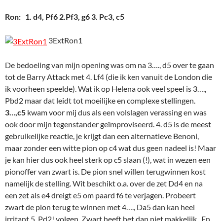
Ron: 1. d4, Pf6 2.Pf3, g6 3. Pc3, c5
3ExtRon1
De bedoeling van mijn opening was om na 3…., d5 over te gaan
tot de Barry Attack met 4. Lf4 (die ik ken vanuit de London die
ik voorheen speelde). Wat ik op Helena ook veel speel is 3….,
Pbd2 maar dat leidt tot moeilijke en complexe stellingen.
3…,c5
kwam voor mij dus als een volslagen verassing en was
ook door mijn tegenstander geïmproviseerd. 4. d5 is de meest
gebruikelijke reactie, je krijgt dan een alternatieve Benoni,
maar zonder een witte pion op c4 wat dus geen nadeel is! Maar
je kan hier dus ook heel sterk op c5 slaan (!), wat in wezen een
pionoffer van zwart is. De pion snel willen terugwinnen kost
namelijk de stelling. Wit beschikt o.a. over de zet Dd4 en na
een zet als e4 dreigt e5 om paard f6 te verjagen. Probeert
zwart de pion terug te winnen met 4…., Da5 dan kan heel
irritant 5. Pd2! volgen. Zwart heeft het dan niet makkelijk. En