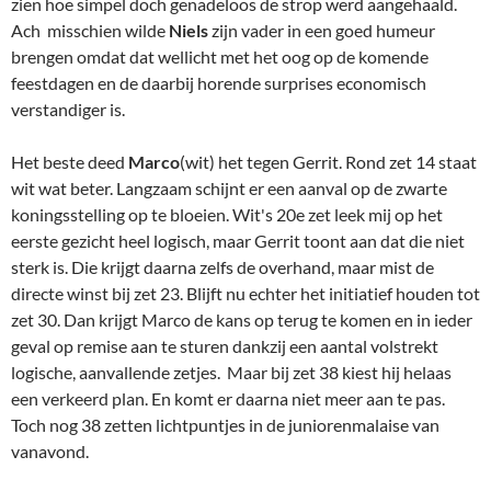
zien hoe simpel doch genadeloos de strop werd aangehaald.
Ach misschien wilde
Niels
zijn vader in een goed humeur
brengen omdat dat wellicht met het oog op de komende
feestdagen en de daarbij horende surprises economisch
verstandiger is.
Het beste deed
Marco
(wit) het tegen Gerrit. Rond zet 14 staat
wit wat beter. Langzaam schijnt er een aanval op de zwarte
koningsstelling op te bloeien. Wit's 20e zet leek mij op het
eerste gezicht heel logisch, maar Gerrit toont aan dat die niet
sterk is. Die krijgt daarna zelfs de overhand, maar mist de
directe winst bij zet 23. Blijft nu echter het initiatief houden tot
zet 30. Dan krijgt Marco de kans op terug te komen en in ieder
geval op remise aan te sturen dankzij een aantal volstrekt
logische, aanvallende zetjes. Maar bij zet 38 kiest hij helaas
een verkeerd plan. En komt er daarna niet meer aan te pas.
Toch nog 38 zetten lichtpuntjes in de juniorenmalaise van
vanavond.