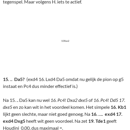
tegenspel. Maar volgens H. iets te actief.
10Ron2
15. .. Da5?
(exd4 16. Lxd4 Da5 omdat nu gelijk de pion op g5
instaat en Pc4 dus minder effectief is.)
Na 15. .. Da5 kan nu wel
16. Pc4! Dxa2 dxe5
of
16. Pc4! Dd5 17.
dxe5
en zo kan wit in het voordeel komen. Het simpele
16. Kb1
lijkt geen slechte, maar niet goed genoeg. Na
16. …. exd4 17.
exd4 Dxg5
heeft wit geen voordeel. Na zet
19. Tde1
geeft
Houdini 0.00, dus maximaal =.