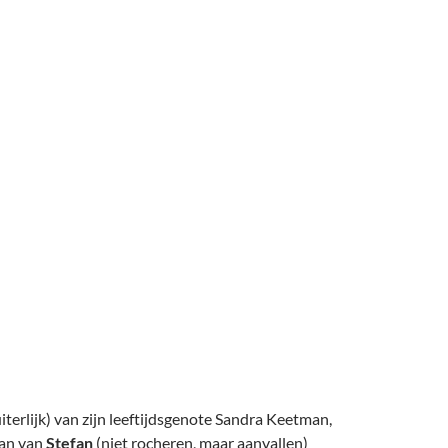
)
erlijk) van zijn leeftijdsgenote Sandra Keetman,
lan van
Stefan
(niet rocheren, maar aanvallen)