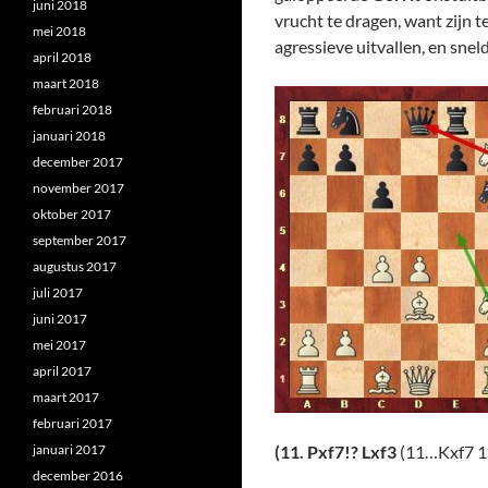
juni 2018
vrucht te dragen, want zijn 
mei 2018
agressieve uitvallen, en snel
april 2018
maart 2018
februari 2018
januari 2018
december 2017
november 2017
oktober 2017
september 2017
augustus 2017
juli 2017
juni 2017
mei 2017
april 2017
maart 2017
februari 2017
januari 2017
(11. Pxf7!?
L
xf3
(11…Kxf7 1
december 2016