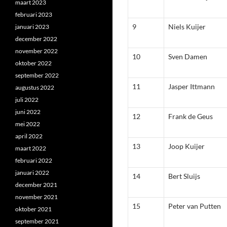
maart 2023
februari 2023
9
Niels Kuijer
januari 2023
december 2022
november 2022
10
Sven Damen
oktober 2022
september 2022
11
Jasper Ittmann
augustus 2022
juli 2022
juni 2022
12
Frank de Geus
mei 2022
april 2022
13
Joop Kuijer
maart 2022
februari 2022
januari 2022
14
Bert Sluijs
december 2021
november 2021
15
Peter van Putten
oktober 2021
september 2021