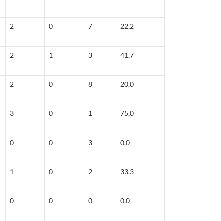
2
0
7
22,2
2
1
3
41,7
2
0
8
20,0
3
0
1
75,0
0
0
3
0,0
1
0
2
33,3
0
0
0
0,0