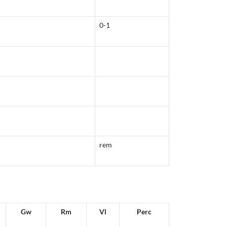
0-1
rem
Gw
Rm
Vl
Perc