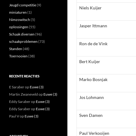
Jeugd competitie
(9)
Niels Kuijer
miniaturen
(1)
Nimzowitsch
(5)
Jasper Ittmann
oplossingen
(55)
Schaak diversen
(96)
schaakproblemen
(73)
Ron de de Vink
Standen
(48)
Toernooien
(38)
Bert Kuijer
RECENTE REACTIES
Marko Bosnjak
E Saraber
op
Euwe (3)
Martin Zwaneveld
op
Euwe (3)
Jos Lohmann
Eddy Saraber
op
Euwe (3)
Eddy Saraber
op
Euwe (3)
Sven Damen
Paul V
op
Euwe (3)
Paul Verkooijen