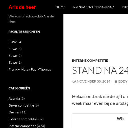
Zoeken
Aris de heer
HOME
AGENDA SEIZOEN 2026/2027
INT
Ga
Welkom bij schaakclub Aris de
Heer
naar
de
RECENTE BERICHTEN
inhoud
EUWE 4
Euwe (3)
Euwe (2)
INTERNE COMPETITIE
Euwe (1)
STAND NA 2
Frank – Marc / Paul -Thomas
NOVEMBER 30, 2014
EDDY
CATEGORIEËN
Helaas ontbrak me de tijd om
Agenda
(3)
week maar even bij de uitsla
Beker competitie
(6)
Diemer
(11)
Wit
Externe competitie
(87)
Interne competitie
(474)