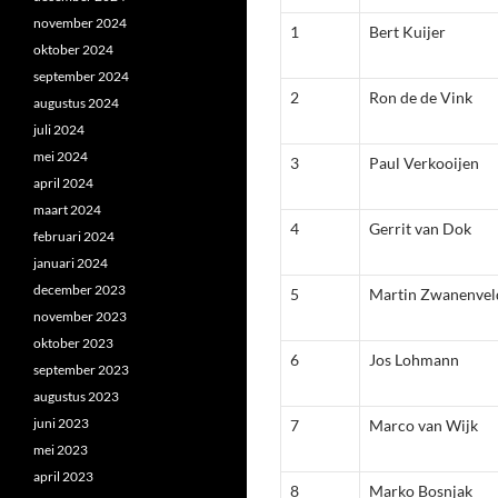
november 2024
1
Bert Kuijer
oktober 2024
september 2024
2
Ron de de Vink
augustus 2024
juli 2024
mei 2024
3
Paul Verkooijen
april 2024
maart 2024
4
Gerrit van Dok
februari 2024
januari 2024
december 2023
5
Martin Zwanenvel
november 2023
oktober 2023
6
Jos Lohmann
september 2023
augustus 2023
juni 2023
7
Marco van Wijk
mei 2023
april 2023
8
Marko Bosnjak