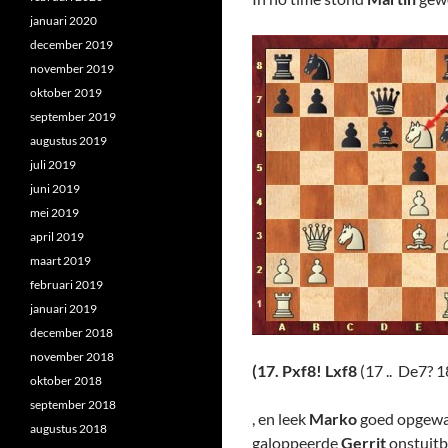
januari 2020
december 2019
november 2019
oktober 2019
september 2019
augustus 2019
juli 2019
juni 2019
mei 2019
april 2019
maart 2019
februari 2019
januari 2019
december 2018
november 2018
(17. Pxf8! Lxf8
(17 .. De7? 1
oktober 2018
september 2018
, en leek
Marko
goed opgewass
augustus 2018
galoppeerde
Gerrit
onstuitb