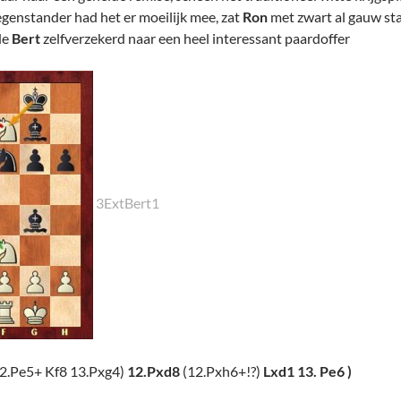
tegenstander had het er moeilijk mee, zat
Ron
met zwart al gauw sta
de
Bert
zelfverzekerd naar een heel interessant paardoffer
3ExtBert1
2.Pe5+ Kf8 13.Pxg4)
12.
P
xd8
(12.Pxh6+!?)
Lxd1 13. Pe6 )