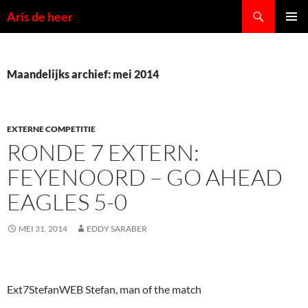
Ga
Zoeken
Aris de heer
naar
PRIMAI
de
MENU
inhoud
Maandelijks archief: mei 2014
EXTERNE COMPETITIE
RONDE 7 EXTERN:
FEYENOORD – GO AHEAD
EAGLES 5-0
MEI 31, 2014
EDDY SARABER
Ext7StefanWEB Stefan, man of the match