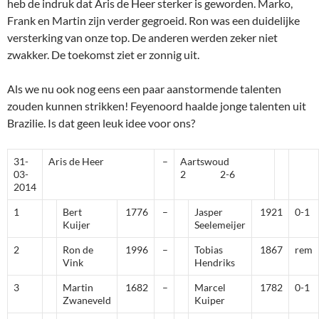
heb de indruk dat Aris de Heer sterker is geworden. Marko,
Frank en Martin zijn verder gegroeid. Ron was een duidelijke
versterking van onze top. De anderen werden zeker niet
zwakker. De toekomst ziet er zonnig uit.
Als we nu ook nog eens een paar aanstormende talenten
zouden kunnen strikken! Feyenoord haalde jonge talenten uit
Brazilie. Is dat geen leuk idee voor ons?
31-
Aris de Heer
–
Aartswoud
03-
2 2-6
2014
1
Bert
1776
–
Jasper
1921
0-1
Kuijer
Seelemeijer
2
Ron de
1996
–
Tobias
1867
rem
Vink
Hendriks
3
Martin
1682
–
Marcel
1782
0-1
Zwaneveld
Kuiper