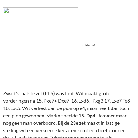
Ext5Marko1
Zwart's laatste zet (Ph5) was fout. Wit maakt grote
vorderingen na 15. Pxe7+ Dxe7 16. Lxd6! Pxg3 17. Lxe7 Te8
18. Lxc5. Wit verliest dan de pion op e4, maar heeft dan toch
een pion gewonnen. Marko speelde
15. Dg4
. Jammer maar
nog geen man overboord. Bij de 23e zet maakt in lastige
stelling wit een verkeerde keuze en komt een beetje onder
druk. Hoeft tegen een Tuinstra nog geen ramp te zijn.