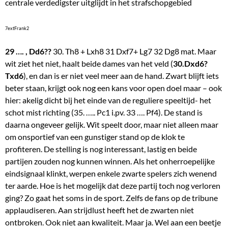
centrale verdedigster uitglijdt in het strafschopgebied
7extFrank2
29 …. , Dd6??
30. Th8 + Lxh8 31 Dxf7+ Lg7 32 Dg8 mat. Maar
wit ziet het niet, haalt beide dames van het veld (
30.Dxd6?
Txd6
), en dan is er niet veel meer aan de hand. Zwart blijft iets
beter staan, krijgt ook nog een kans voor open doel maar – ook
hier: akelig dicht bij het einde van de reguliere speeltijd- het
schot mist richting (35. ….. Pc1 i.pv. 33 …. Pf4). De stand is
daarna ongeveer gelijk. Wit speelt door, maar niet alleen maar
om onsportief van een gunstiger stand op de klok te
profiteren. De stelling is nog interessant, lastig en beide
partijen zouden nog kunnen winnen. Als het onherroepelijke
eindsignaal klinkt, werpen enkele zwarte spelers zich wenend
ter aarde. Hoe is het mogelijk dat deze partij toch nog verloren
ging? Zo gaat het soms in de sport. Zelfs de fans op de tribune
applaudiseren. Aan strijdlust heeft het de zwarten niet
ontbroken. Ook niet aan kwaliteit. Maar ja. Wel aan een beetje