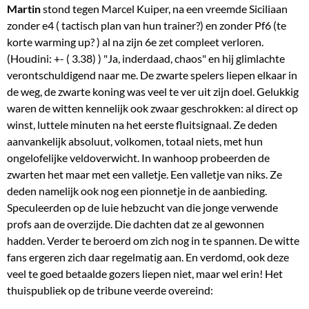
Martin
stond tegen Marcel Kuiper, na een vreemde Siciliaan
zonder e4 ( tactisch plan van hun trainer?) en zonder Pf6 (te
korte warming up? ) al na zijn 6e zet compleet verloren.
(Houdini: +- ( 3.38) ) "Ja, inderdaad, chaos" en hij glimlachte
verontschuldigend naar me. De zwarte spelers liepen elkaar in
de weg, de zwarte koning was veel te ver uit zijn doel. Gelukkig
waren de witten kennelijk ook zwaar geschrokken: al direct op
winst, luttele minuten na het eerste fluitsignaal. Ze deden
aanvankelijk absoluut, volkomen, totaal niets, met hun
ongelofelijke veldoverwicht. In wanhoop probeerden de
zwarten het maar met een valletje. Een valletje van niks. Ze
deden namelijk ook nog een pionnetje in de aanbieding.
Speculeerden op de luie hebzucht van die jonge verwende
profs aan de overzijde. Die dachten dat ze al gewonnen
hadden. Verder te beroerd om zich nog in te spannen. De witte
fans ergeren zich daar regelmatig aan. En verdomd, ook deze
veel te goed betaalde gozers liepen niet, maar wel erin! Het
thuispubliek op de tribune veerde overeind: