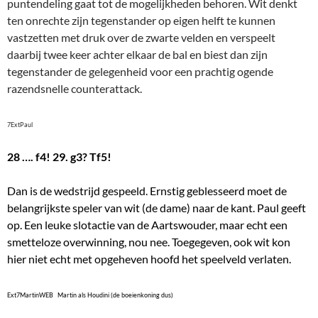
puntendeling gaat tot de mogelijkheden behoren. Wit denkt
ten onrechte zijn tegenstander op eigen helft te kunnen
vastzetten met druk over de zwarte velden en verspeelt
daarbij twee keer achter elkaar de bal en biest dan zijn
tegenstander de gelegenheid voor een prachtig ogende
razendsnelle counterattack.
7ExtPaul
28 …. f4! 29. g3? Tf5!
Dan is de wedstrijd gespeeld. Ernstig geblesseerd moet de
belangrijkste speler van wit (de dame) naar de kant. Paul geeft
op. Een leuke slotactie van de Aartswouder, maar echt een
smetteloze overwinning, nou nee. Toegegeven, ook wit kon
hier niet echt met opgeheven hoofd het speelveld verlaten.
Ext7MartinWEB Martin als Houdini (de boeienkoning dus)