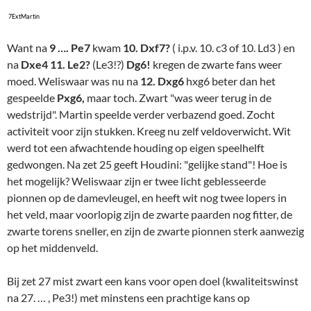
7ExtMartin
Want na
9 …. Pe7
kwam
10. Dxf7?
( i.p.v. 10. c3 of 10. Ld3 ) en
na
Dxe4 11. Le2?
(Le3!?)
Dg6!
kregen de zwarte fans weer
moed. Weliswaar was nu na
12. Dxg6
hxg6 beter dan het
gespeelde
Pxg6,
maar toch. Zwart "was weer terug in de
wedstrijd". Martin speelde verder verbazend goed. Zocht
activiteit voor zijn stukken. Kreeg nu zelf veldoverwicht. Wit
werd tot een afwachtende houding op eigen speelhelft
gedwongen. Na zet 25 geeft Houdini: "gelijke stand"! Hoe is
het mogelijk? Weliswaar zijn er twee licht geblesseerde
pionnen op de damevleugel, en heeft wit nog twee lopers in
het veld, maar voorlopig zijn de zwarte paarden nog fitter, de
zwarte torens sneller, en zijn de zwarte pionnen sterk aanwezig
op het middenveld.
Bij zet 27 mist zwart een kans voor open doel (kwaliteitswinst
na 27. … , Pe3!) met minstens een prachtige kans op