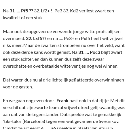
Na
31 …. Pf5 ??
32. Lf2+ !! Pe3 33. Kd2 verliest zwart een
kwaliteit of een stuk.
Maar ook de opgeveerde verwende jonge witte profs blijken
overmoeid.
32. Lxf5??
en na …. Pe3+ en Pxf5 heeft wit vrijwel
niks meer. Maar de zwarten strompelen nu over het veld, want
ook deze derde kans wordt gemist. Na
31. … Pxc3
blijft zwart
een stuk achter, en dan kunnen dus zelfs deze zwaar
overschatte en overbetaalde witte ventjes nog wel winnen.
Dat waren dus nu al drie lichtelijk geflatteerde overwinningen
voor de gasten.
En we gaan nog even door!
Frank
past ook in dat rijtje. Met dit
verschil dat zijn zwarte team al vrijwel direct gelijkwaardig was
aan dat van de tegenstander. Dat speelde wat te gemakkelijk
'tiki-taka' (Barcelona) tegen een wat gevarieerde Svesnikov.
Omdat zwart eerst
4. …. a6
speelde in plaats van Pf6 is
5…..