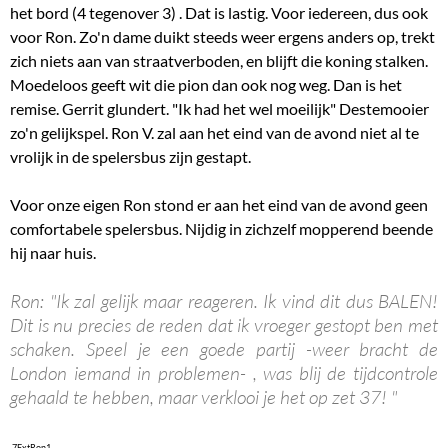
het bord (4 tegenover 3) . Dat is lastig. Voor iedereen, dus ook
voor Ron. Zo'n dame duikt steeds weer ergens anders op, trekt
zich niets aan van straatverboden, en blijft die koning stalken.
Moedeloos geeft wit die pion dan ook nog weg. Dan is het
remise. Gerrit glundert. "Ik had het wel moeilijk" Destemooier
zo'n gelijkspel. Ron V. zal aan het eind van de avond niet al te
vrolijk in de spelersbus zijn gestapt.
Voor onze eigen Ron stond er aan het eind van de avond geen
comfortabele spelersbus. Nijdig in zichzelf mopperend beende
hij naar huis.
Ron: "Ik zal gelijk maar reageren. Ik vind dit dus BALEN!
Dit is nu precies de reden dat ik vroeger gestopt ben met
schaken. Speel je een goede partij -weer bracht de
London iemand in problemen- , was blij de tijdcontrole
gehaald te hebben, maar verklooi je het op zet 37! "
7ExtRon1