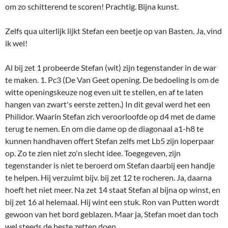
om zo schitterend te scoren! Prachtig. Bijna kunst.
Zelfs qua uiterlijk lijkt Stefan een beetje op van Basten. Ja, vind
ik wel!
Al bij zet 1 probeerde Stefan (wit) zijn tegenstander in de war
te maken. 1. Pc3 (De Van Geet opening. De bedoeling is om de
witte openingskeuze nog even uit te stellen, en af te laten
hangen van zwart's eerste zetten.) In dit geval werd het een
Philidor. Waarin Stefan zich veroorloofde op d4 met de dame
terug te nemen. En om die dame op de diagonaal a1-h8 te
kunnen handhaven offert Stefan zelfs met Lb5 zijn loperpaar
op. Zo te zien niet zo'n slecht idee. Toegegeven, zijn
tegenstander is niet te beroerd om Stefan daarbij een handje
te helpen. Hij verzuimt bijv. bij zet 12 te rocheren. Ja, daarna
hoeft het niet meer. Na zet 14 staat Stefan al bijna op winst, en
bij zet 16 al helemaal. Hij wint een stuk. Ron van Putten wordt
gewoon van het bord geblazen. Maar ja, Stefan moet dan toch
wel steeds de beste zetten doen.