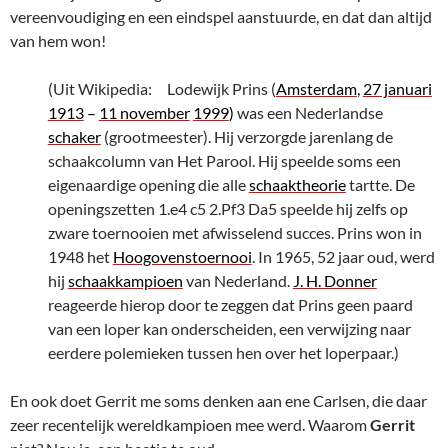
vereenvoudiging en een eindspel aanstuurde, en dat dan altijd
van hem won!
(Uit Wikipedia: Lodewijk Prins (
Amsterdam
,
27 januari
1913
–
11 november
1999
)
was een Nederlandse
schaker
(grootmeester). Hij verzorgde jarenlang de
schaakcolumn van Het Parool. Hij speelde soms een
eigenaardige opening die alle
schaaktheorie
tartte. De
openingszetten 1.e4 c5 2.Pf3 Da5 speelde hij zelfs op
zware toernooien met afwisselend succes. Prins won in
1948 het
Hoogovenstoernooi
. In 1965, 52 jaar oud, werd
hij
schaakkampioen
van Nederland.
J. H. Donner
reageerde hierop door te zeggen dat Prins geen paard
van een loper kan onderscheiden, een verwijzing naar
eerdere polemieken tussen hen over het loperpaar.)
En ook doet Gerrit me soms denken aan ene Carlsen, die daar
zeer recentelijk wereldkampioen mee werd. Waarom
Gerrit