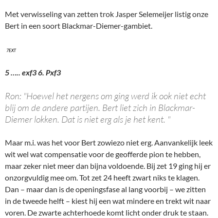
Met verwisseling van zetten trok Jasper Selemeijer listig onze
Bert in een soort Blackmar-Diemer-gambiet.
7EXT
5 ….. exf3 6. Pxf3
Ron: "Hoewel het nergens om ging werd ik ook niet echt
blij om de andere partijen. Bert liet zich in Blackmar-
Diemer lokken. Dat is niet erg als je het kent. "
Maar m.i. was het voor Bert zowiezo niet erg. Aanvankelijk leek
wit wel wat compensatie voor de geofferde pion te hebben,
maar zeker niet meer dan bijna voldoende. Bij zet 19 ging hij er
onzorgvuldig mee om. Tot zet 24 heeft zwart niks te klagen.
Dan – maar dan is de openingsfase al lang voorbij – we zitten
in de tweede helft – kiest hij een wat mindere en trekt wit naar
voren. De zwarte achterhoede komt licht onder druk te staan.