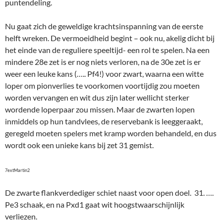
puntendeling.
Nu gaat zich de geweldige krachtsinspanning van de eerste
helft wreken. De vermoeidheid begint – ook nu, akelig dicht bij
het einde van de reguliere speeltijd- een rol te spelen. Na een
mindere 28e zet is er nog niets verloren, na de 30e zet is er
weer een leuke kans (….. Pf4!) voor zwart, waarna een witte
loper om pionverlies te voorkomen voortijdig zou moeten
worden vervangen en wit dus zijn later wellicht sterker
wordende loperpaar zou missen. Maar de zwarten lopen
inmiddels op hun tandvlees, de reservebank is leeggeraakt,
geregeld moeten spelers met kramp worden behandeld, en dus
wordt ook een unieke kans bij zet 31 gemist.
7extMartin2
De zwarte flankverdediger schiet naast voor open doel. 31. ….
Pe3 schaak, en na Pxd1 gaat wit hoogstwaarschijnlijk
verliezen.