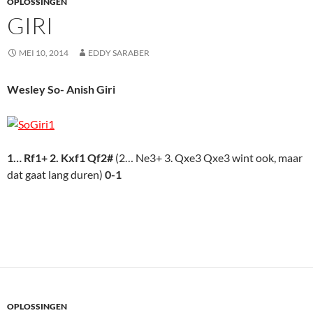
OPLOSSINGEN
GIRI
MEI 10, 2014
EDDY SARABER
Wesley So- Anish Giri
1… Rf1+ 2. Kxf1 Qf2#
(2… Ne3+ 3. Qxe3 Qxe3 wint ook, maar
dat gaat lang duren)
0-1
OPLOSSINGEN