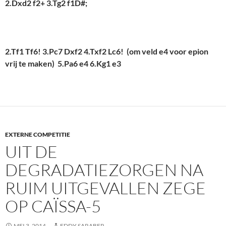
2.Dxd2 f2+ 3.Tg2 f1D#;
2.Tf1 Tf6! 3.Pc7 Dxf2 4.Txf2 Lc6! (om veld e4 voor epion
vrij te maken) 5.Pa6 e4 6.Kg1 e3
EXTERNE COMPETITIE
UIT DE
DEGRADATIEZORGEN NA
RUIM UITGEVALLEN ZEGE
OP CAÏSSA-5
MEI 3, 2014
EDDY SARABER