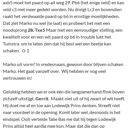
axb5 moet het paard op a4 weg 29. Pb6 (het enige veld) en kan
veld c3 niet meer gedekt worden. Nu dreigt Lc3 en bovendien
raakt het verdwaalde paard op b6 in ernstige moeilijkheden.
Dat ziet Marko nu wel (te laat) en probeert het met een
noodsprong
28. Txe5
Maar met een eenvoudiger stelling, een
kwaliteit voor en een wit paard op b6 in trouble lukt het
Tuinstra om te laten zien dat hij best wel een beetje kan
schaken. 0-1
Marko uit vorm? In vredesnaam, gewoon door blijven schaken
Marko. Het gaat vanzelf over. Wij hebben er nog veel
vertrouwen in!
Gelukkig hebben we er ook één die langzamerhand flink boven
zichzelf uitstijgt.
Gerrit
. Maakt niet uit of hij zwart of wit heeft.
Hij doet me af en toe aan Lodewijk Prins denken. Streeft niet
naar voordeel in de opening. Komt later wel, desnoods in het
eindspel. Ooit vertelde Tabe Bas me dat hij tegen Lodewijk
Prins altijd heel aardig mee kon. Maar dat die dan op