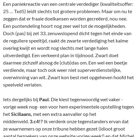
Een paniekreactie van een centrale verdediger (kwaliteitsoffer:
25 … Txd5) leidt slechts tot grotere problemen. Maar om nu te
zeggen dat er fraaie doelkansen worden gecreëerd, nou nee.
Een puntendeling hoort nog zeer wel tot de mogelijkheden.
Doch (pas) bij zet 33, zenuwslopend dicht tegen het einde van
de reguliere speeltijd, raakt de zwarte verdediging het kalme
overleg kwijt en wordt nog slechts met lange halen
uitverdedigd. Een verkeerd plan in tijdnood. Zwart doet
daarmee zichzelf alsnog de (club)das om. Een wel een beetje
verdiende, maar toch ook weer niet superverdienstelijke,
overwinning van wit. Zwart kon best met opgeheven hoofd het
speelveld verlaten.
Iets dergelijks bij
Paul.
Die kiest tegenwoordig wel vaker -
vorige week nog- een voor hem experimentele opstelling tegen
het
Siciliaans,
met een extra aanvaller op het
middenveld.
3.c4!?
Ik verdenk onze tegenstanders ervan dat
ze waarnemers op onze tribune hebben gezet (idioot groot
aantal bezoekers van onze website vorige week!) en dat Michel