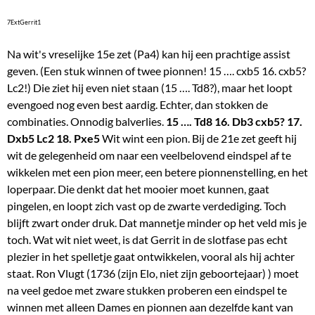
7ExtGerrit1
Na wit's vreselijke 15e zet (Pa4) kan hij een prachtige assist
geven. (Een stuk winnen of twee pionnen! 15 …. cxb5 16. cxb5?
Lc2!) Die ziet hij even niet staan (15 …. Td8?), maar het loopt
evengoed nog even best aardig. Echter, dan stokken de
combinaties. Onnodig balverlies.
15 …. Td8 16. Db3 cxb5? 17.
Dxb5 Lc2 18. Pxe5
Wit wint een pion. Bij de 21e zet geeft hij
wit de gelegenheid om naar een veelbelovend eindspel af te
wikkelen met een pion meer, een betere pionnenstelling, en het
loperpaar. Die denkt dat het mooier moet kunnen, gaat
pingelen, en loopt zich vast op de zwarte verdediging. Toch
blijft zwart onder druk. Dat mannetje minder op het veld mis je
toch. Wat wit niet weet, is dat Gerrit in de slotfase pas echt
plezier in het spelletje gaat ontwikkelen, vooral als hij achter
staat. Ron Vlugt (1736 (zijn Elo, niet zijn geboortejaar) ) moet
na veel gedoe met zware stukken proberen een eindspel te
winnen met alleen Dames en pionnen aan dezelfde kant van