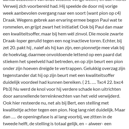
Verweij zich voorbereid had. Hij speelde de door mij vorige
week aanbevolen overgang naar een soort (want pion op c4)
Draak. Wegens gebrek aan ervaring ermee begon Paul wat te
rommelen, en grijpt zwart het initiatief. Ook bij Paul dan maar
een kwaliteitsoffer, maar bij hem wèl zinvol. Die mooie zwarte
Draak-loper geruild tegen een nog inactieve toren. Echter, bij
zet 20. pakt hij , naief als hij kan zijn, een pionnetje mee vlak bij
de hoekvlag, daarmee onvoldoende lettend op een paard dat
stiekem het speelveld had betreden, en op zijn beurt een pion
onder zijn hoeven dreigde te vertrappen. Gelukkig overzag zijn
tegenstander dat hij op zijn beurt met een kwaliteitsoffer
duidelijk voordeel had kunnen bereiken. ( 21. …. Txc4 22. bxc4
Pb3) Nu werd de knol voor hij verdere schade kon uitrichten
door aansnellende terreinknechten van het veld verwijderd.
Ook hier resteerde nu, net als bij Bert, een stelling met
kwaliteitje achter tegen een pion. Nog lang niet duidelijk. Maar
dan …. de openingsfase is al lang voorbij, we zitten in de
tweede helft, de stelling is totaal gelijk, en – alweer- een