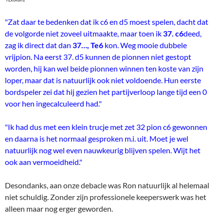
"Zat daar te bedenken dat ik c6 en d5 moest spelen, dacht dat
de volgorde niet zoveel uitmaakte, maar toen ik
37. c6
deed,
zag ik direct dat dan
37…, Te6
kon. Weg mooie dubbele
vrijpion. Na eerst 37. d5 kunnen de pionnen niet gestopt
worden, hij kan wel beide pionnen winnen ten koste van zijn
loper, maar dat is natuurlijk ook niet voldoende. Hun eerste
bordspeler zei dat hij gezien het partijverloop lange tijd een 0
voor hen ingecalculeerd had."
"Ik had dus met een klein trucje met zet 32 pion c6 gewonnen
en daarna is het normaal gesproken m.i. uit. Moet je wel
natuurlijk nog wel even nauwkeurig blijven spelen. Wijt het
ook aan vermoeidheid."
Desondanks, aan onze debacle was Ron natuurlijk al helemaal
niet schuldig. Zonder zijn professionele keeperswerk was het
alleen maar nog erger geworden.