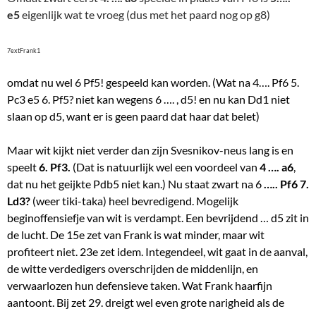
e5
eigenlijk wat te vroeg (dus met het paard nog op g8)
7extFrank1
omdat nu wel 6 Pf5! gespeeld kan worden. (Wat na 4…. Pf6 5.
Pc3 e5 6. Pf5? niet kan wegens 6 …. , d5! en nu kan Dd1 niet
slaan op d5, want er is geen paard dat haar dat belet)
Maar wit kijkt niet verder dan zijn Svesnikov-neus lang is en
speelt
6.
Pf3.
(Dat is natuurlijk wel een voordeel van
4 …. a6
,
dat nu het geijkte Pdb5 niet kan.) Nu staat zwart na 6
….. Pf6 7.
Ld3?
(weer tiki-taka) heel bevredigend. Mogelijk
beginoffensiefje van wit is verdampt. Een bevrijdend … d5 zit in
de lucht. De 15e zet van Frank is wat minder, maar wit
profiteert niet. 23e zet idem. Integendeel, wit gaat in de aanval,
de witte verdedigers overschrijden de middenlijn, en
verwaarlozen hun defensieve taken. Wat Frank haarfijn
aantoont. Bij zet 29. dreigt wel even grote narigheid als de