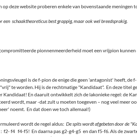
en op deze website proberen enkele van bovenstaande meningen toe te
 een schaaktheoreticus best grappig, maar ook wel breedsprakig.
gecompromitteerde pionnenmeerderheid moet een vrijpion kunnen 
ingsvleugel is de f-pion de enige die geen 'antagonist' heeft, de f
"vrij" te worden. Hij is de rechtmatige "Kandidaat". En deze tite
Kandidaat! En daaruit ontwikkelt zich de lakonieke regel: de Kand
eerd wordt, maar -dat zult u moeten toegeven – nog veel meer ook 
 heer' noemt. En dat doen we toch allemaal!)
rmuleerd wordt de regel aldus:
De spits wordt afgebeten door de "Ka
 : f2- f4 f4-f5! En daarna pas g2-g4-g5 en dan f5-f6. Als de zwart