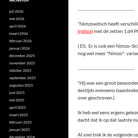
ARCHIEVEN
……………………………………….
juli 2026
mei 2026
"Nimzowitsch heeft verschill
april 2026
Indisch
met de zetten 1.d4 Pf
maart 2026
februari 2026
( ES: Er is ook een Nimzo-Sic
januari 2026
nog wel meer "Nimzo"- varian
december 2025
november 2025
……………………………………….
oktober 2025
september 2025
"Hij was een groot bewonder
augustus 2025
destijds eveneens baanbreke
juni 2025
over geschreven.)
mei 2025
april 2025
Ik heb wel eens ergens gele
maart 2025
dacht dat ik op dat laatste 
februari 2025
januari 2025
Al snel trek ik de volgende c
december 2024