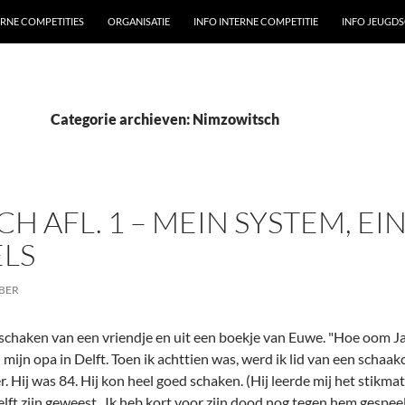
ERNE COMPETITIES
ORGANISATIE
INFO INTERNE COMPETITIE
INFO JEUGD
Categorie archieven: Nimzowitsch
H AFL. 1 – MEIN SYSTEM, E
LS
BER
k schaken van een vriendje en uit een boekje van Euwe. "Hoe oom Ja
 mijn opa in Delft. Toen ik achttien was, werd ik lid van een schaak
. Hij was 84. Hij kon heel goed schaken. (Hij leerde mij het stikmat
lft zijn geweest. Ik heb kort voor zijn dood nog tegen hem gespeel