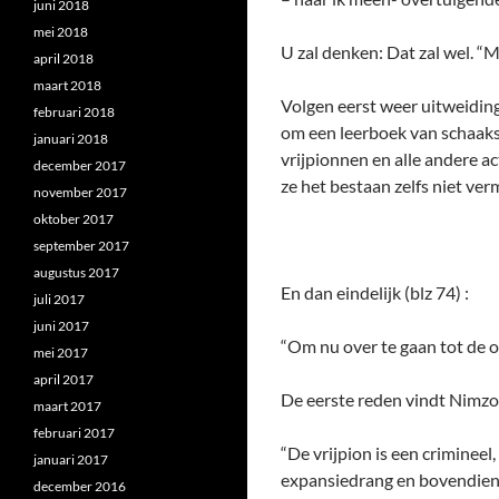
juni 2018
mei 2018
U zal denken: Dat zal wel. “M
april 2018
maart 2018
Volgen eerst weer uitweiding
februari 2018
om een leerboek van schaakst
januari 2018
vrijpionnen en alle andere ac
december 2017
ze het bestaan zelfs niet ve
november 2017
oktober 2017
september 2017
augustus 2017
En dan eindelijk (blz 74) :
juli 2017
juni 2017
“Om nu over te gaan tot de 
mei 2017
april 2017
De eerste reden vindt Nimzo
maart 2017
februari 2017
“De vrijpion is een crimineel
januari 2017
expansiedrang en bovendien
december 2016