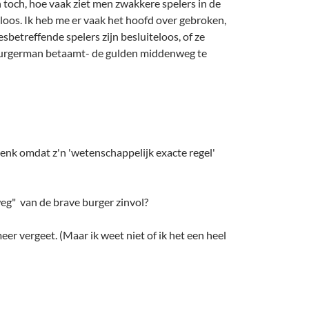
n toch, hoe vaak ziet men zwakkere spelers in de
oos. Ik heb me er vaak het hoofd over gebroken,
betreffende spelers zijn besluiteloos, of ze
de burgerman betaamt- de gulden middenweg te
denk omdat z'n 'wetenschappelijk exacte regel'
weg" van de brave burger zinvol?
er vergeet. (Maar ik weet niet of ik het een heel