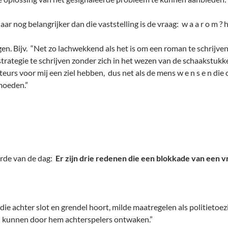
aar nog belangrijker dan die vaststelling is de vraag: w a a r o m ? 
en. Bijv. “Net zo lachwekkend als het is om een roman te schrijven
rategie te schrijven zonder zich in het wezen van de schaakstukk
teurs voor mij een ziel hebben, dus net als de mens w e n s e n die
rmoeden.”
orde van de dag:
Er zijn drie redenen die een blokkade van een v
, die achter slot en grendel hoort, milde maatregelen als politietoe
 kunnen door hem achterspelers ontwaken.”