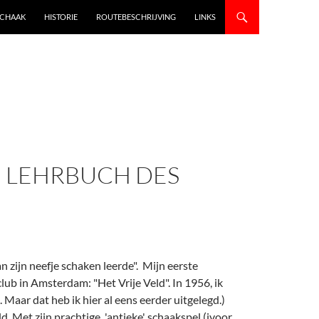
SCHAAK
HISTORIE
ROUTEBESCHRIJVING
LINKS
IN LEHRBUCH DES
n zijn neefje schaken leerde". Mijn eerste
club in Amsterdam: "Het Vrije Veld". In 1956, ik
. Maar dat heb ik hier al eens eerder uitgelegd.)
d. Met zijn prachtige 'antieke' schaakspel (ivoor