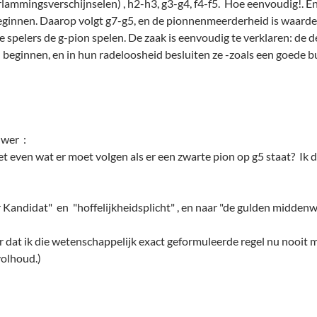
erlammingsverschijnselen) , h2-h3, g3-g4, f4-f5. Hoe eenvoudig!. E
eginnen. Daarop volgt g7-g5, en de pionnenmeerderheid is waardel
pelers de g-pion spelen. De zaak is eenvoudig te verklaren: de des
llen beginnen, en in hun radeloosheid besluiten ze -zoals een goe
wer :
 even wat er moet volgen als er een zwarte pion op g5 staat? Ik 
rr Kandidat" en "hoffelijkheidsplicht" , en naar "de gulden midden
r dat ik die wetenschappelijk exact geformuleerde regel nu nooit me
volhoud.)