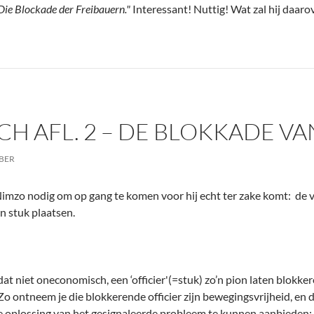
Die Blockade der Freibauern."
Interessant! Nuttig! Wat zal hij daaro
H AFL. 2 – DE BLOKKADE VA
BER
Nimzo nodig om op gang te komen voor hij echt ter zake komt: de 
n stuk plaatsen.
at niet oneconomisch, een ‘officier'(=stuk) zo’n pion laten blokke
o ontneem je die blokkerende officier zijn bewegingsvrijheid, en d
e oplossing van het gesignaleerde probleem te kunnen aanbieden: