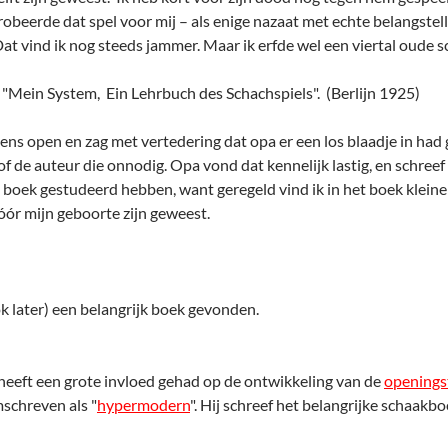
beerde dat spel voor mij – als enige nazaat met echte belangstelli
Dat vind ik nog steeds jammer. Maar ik erfde wel een viertal oude 
"Mein System, Ein Lehrbuch des Schachspiels". (Berlijn 1925)
eens open en zag met vertedering dat opa er een los blaadje in h
 de auteur die onnodig. Opa vond dat kennelijk lastig, en schreef e
dit boek gestudeerd hebben, want geregeld vind ik in het boek klein
óór mijn geboorte zijn geweest.
ok later) een belangrijk boek gevonden.
eft een grote invloed gehad op de ontwikkeling van de
openings
mschreven als "
hypermodern
". Hij schreef het belangrijke schaakb