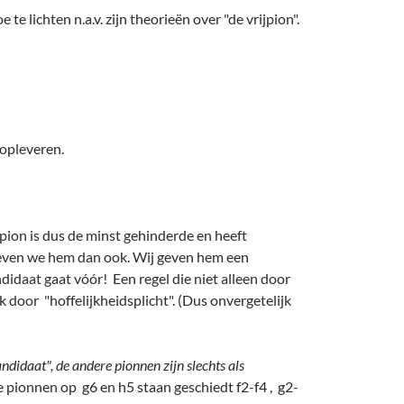
 lichten n.a.v. zijn theorieën over "de vrijpion".
opleveren.
-pion is dus de minst gehinderde en heeft
l geven we hem dan ook. Wij geven hem een
idaat gaat vóór! Een regel die niet alleen door
door "hoffelijkheidsplicht". (Dus onvergetelijk
ndidaat", de andere pionnen zijn slechts als
e pionnen op g6 en h5 staan geschiedt f2-f4 , g2-