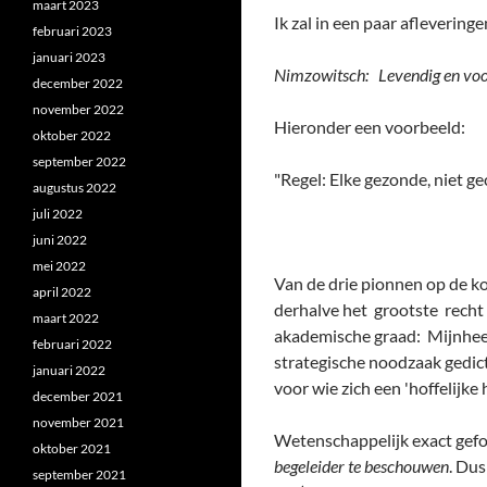
maart 2023
Ik zal in een paar aflevering
februari 2023
januari 2023
Nimzowitsch: Levendig en voor
december 2022
november 2022
Hieronder een voorbeeld:
oktober 2022
september 2022
"Regel: Elke gezonde, niet 
augustus 2022
juli 2022
juni 2022
mei 2022
Van de drie pionnen op de kon
april 2022
derhalve het grootste recht 
maart 2022
akademische graad: Mijnheer 
februari 2022
strategische noodzaak gedict
januari 2022
voor wie zich een 'hoffelijke
december 2021
november 2021
Wetenschappelijk exact gefo
oktober 2021
begeleider te beschouwen
. Dus
september 2021