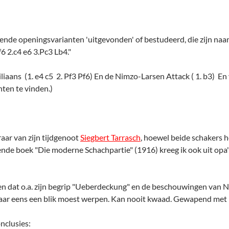
ende openingsvarianten 'uitgevonden' of bestudeerd, die zijn naa
6 2.c4 e6 3.Pc3 Lb4."
iliaans (1. e4 c5 2. Pf3 Pf6) En de Nimzo-Larsen Attack ( 1. b3) En 
ten te vinden.)
aar van zijn tijdgenoot
Siegbert Tarrasch
, hoewel beide schakers h
nde boek "Die moderne Schachpartie" (1916) kreeg ik ook uit opa'
zen dat o.a. zijn begrip "Ueberdeckung" en de beschouwingen van
maar eens een blik moest werpen. Kan nooit kwaad. Gewapend met H
onclusies: