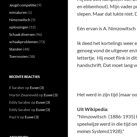
Jeugd competitie
(9)
en ebbenhout). Mijn vader pro
miniaturen
(1)
slepen. Maar dat lukte niet. 
Nimzowitsch
(5)
oplossingen
(55)
Eén ervan is A. Nimzowitsch 
Schaak diversen
(96)
schaakproblemen
(73)
Ik deed het kortelings weer 
Standen
(48)
genoeg vond de uitgever en/of
Toernooien
(38)
lettertje. Hij moet flink in 
handschrift. Dat moet lang v
RECENTE REACTIES
E Saraber
op
Euwe (3)
Het werd in zijn tijd (maar o
Martin Zwaneveld
op
Euwe (3)
Eddy Saraber
op
Euwe (3)
Uit Wikipedia:
Eddy Saraber
op
Euwe (3)
"Nimzowitsch (1886-1935) he
Paul V
op
Euwe (3)
speelwijze werd in die tijd o
meines Systems
(1928)."