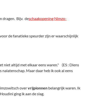
m dragen. Bijv. de
schaakopening
Nimzo-
voor de fanatieke speurder zijn er waarschijnlijk
et niet altijd met elkaar eens waren." (ES : Diens
s nalatenschap. Maar daar heb ik ook al eens
 Nimzowitsch over
vrijpionnen
belangrijk waren. Ik
oudini ging ik aan de slag.