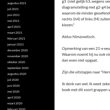
g3 (niet gelijk h3, wegens v
augustus 2021
diagramstelling met g2-g4 b
juli 2021
waarom de minder geoefende s
juni 2021
rechts (h4) of links (f4) zu
mei 2021
kiezen."
april 2021
maart 2021
Aldus Nimzowitsch.
februari 2021
januari 2021
Opmerking van een 21-e eeu
december 2020
Waarom noemt hij nu ook niet
november 2020
dan even niet opgaat.
oktober 2020
september 2020
Zijn die uitstapjes naar "He
augustus 2020
juli 2020
Ik denk van wel. Ik weet zeke
juni 2020
boek met dit soort grappen 
mei 2020
april 2020
maart 2020
februari 2020