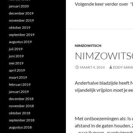
Volgende keer verder over
"
januari 2020
december 2019
november 2019
oktober 2019
september 2019
augustus 2019
NIMZOWITSCH
juli 2019
NIMZOWITSC
juni 2019
mei 2019
MAART 4, 2014
EDDY SARA
april 2019
maart 2019
Anderhalve bladzijde heeft 
februari 2019
vijandelijk vrijpion
moet
je ee
januari 2019
december 2018
november 2018
oktober 2018
Met ontboezemingen als: Is d
september 2018
afstand in de gaten houden. Z
augustus 2018
– naar ik meen- overtuigend