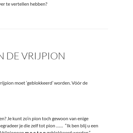
ver te vertellen hebben?
N DE VRIJPION
vrijpion moet ‘geblokkeerd’ worden. Vóór de
ren? Je kunt zo’n pion toch gewoon van enige
egradeer je die zelf tot pion
……
“Ik ben blij u een
 Vrijpionnen
m o e t e n
geblokkeerd worden.”