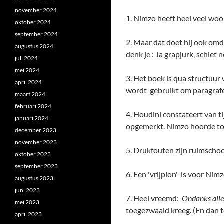
november 2024
1. Nimzo heeft heel veel woor
oktober 2024
september 2024
2. Maar dat doet hij ook omda
augustus 2024
denk je : Ja grapjurk, schiet 
juli 2024
mei 2024
3. Het boek is qua structuur 
april 2024
wordt gebruikt om paragrafen
maart 2024
februari 2024
4. Houdini constateert van ti
januari 2024
opgemerkt. Nimzo hoorde toen
december 2023
november 2023
5. Drukfouten zijn ruimschoo
oktober 2023
september 2023
6. Een 'vrijpion' is voor Nim
augustus 2023
juni 2023
7. Heel vreemd:
Ondanks alle
mei 2023
toegezwaaid kreeg
.
(En dan t
april 2023