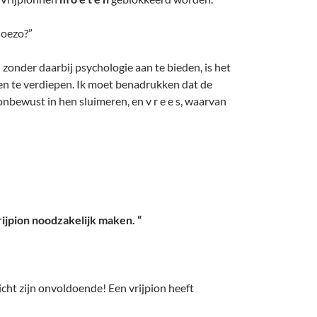
hoezo?”
 zonder daarbij psychologie aan te bieden, is het
en te verdiepen. Ik moet benadrukken dat de
 onbewust in hen sluimeren, en v r e e s, waarvan
rijpion noodzakelijk maken. “
zicht zijn onvoldoende! Een vrijpion heeft