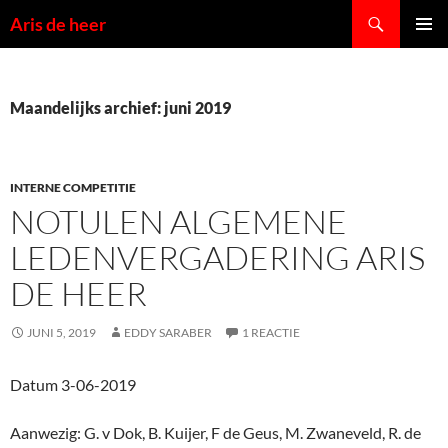
Ga
Zoeken
Aris de heer
naar
PRIMAI
de
MENU
inhoud
Maandelijks archief: juni 2019
INTERNE COMPETITIE
NOTULEN ALGEMENE
LEDENVERGADERING ARIS
DE HEER
JUNI 5, 2019
EDDY SARABER
1 REACTIE
Datum 3-06-2019
Aanwezig: G. v Dok, B. Kuijer, F de Geus, M. Zwaneveld, R. de