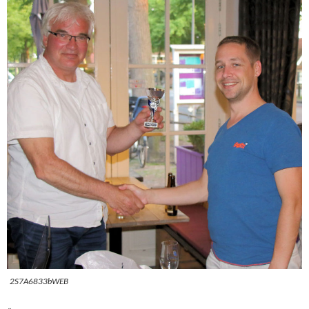
2S7A6833bWEB