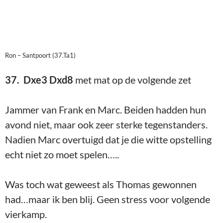
echt niet zo moet spelen…..
Was toch wat geweest als Thomas gewonnen
had…maar ik ben blij. Geen stress voor volgende
vierkamp.
Marc – Santpoort,
24 november 2025
1.c2-c4 Pg8-f6 2.Pb1-c3 c7-c5 3.g2-g3 e7-e6
4.e2-e4