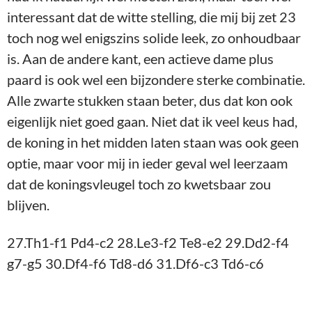
27.Th1-f1 Pd4-c2 28.Le3-f2 Te8-e2 29.Dd2-f4
g7-g5 30.Df4-f6 Td8-d6 31.Df6-c3 Td6-c6