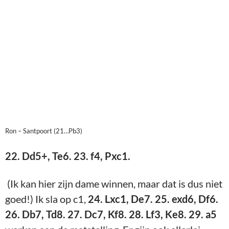
(Ik kan hier zijn dame winnen, maar dat is dus niet
goed!) Ik sla op c1,
24. Lxc1, De7. 25. exd6, Df6.
26. Db7, Td8. 27. Dc7, Kf8. 28. Lf3, Ke8. 29. a5
werken aan de matstelling. Er zijn ook allerlei
andere manieren om te winnen. 29…, Dxc3. 30.
axb6, axb6. 31. Ld5, Db3. 32. Tf1, Tf6. 33. h3 (om
mijn koning veilig te krijgen), Db4. 34. Kh2, Db1.
35. Te1, Dd3. 36. Lb2, Tg6. 37. Ta1. Zag Martin
hier nog bezorgd kijken, Dxe3. 38. Dxd8 en mat.