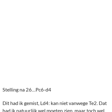
Stelling na 26…Pc6-d4
Dit had ik gemist, Ld4: kan niet vanwege Te2. Dat
had ik natuurlijk wel moeten zien, maar toch wel
interessant dat de witte stelling, die mij bij zet 23
toch nog wel enigszins solide leek, zo onhoudbaar
is. Aan de andere kant, een actieve dame plus
paard is ook wel een bijzondere sterke combinatie.
Alle zwarte stukken staan beter, dus dat kon ook
eigenlijk niet goed gaan. Niet dat ik veel keus had,
de koning in het midden laten staan was ook geen
optie, maar voor mij in ieder geval wel leerzaam
dat de koningsvleugel toch zo kwetsbaar zou
blijven.