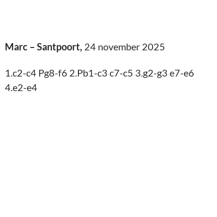
Stelling na 4.e2-e4
Niet de meest gebruikelijke zet in de stelling, maar
het deed me denken aan een soortgelijke variant:
1.c4 Pf6 2.Pc3 e6 3.e4 c5 4.e5 en uit principe
beschouw ik veld d5 als “van mij” (al de witte
stukken zijn erop gericht) dus vandaar. Het is