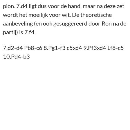
Stelling na 10.Pd4-b3
De computer geeft 10.Le3 (ontwikkeling en
indirecte dekking van de e5-pion wegens 10…
Pde5: 11.Pc6:) als verbetering, maar het idee
achter 10.Pb3 was om Pd7 te binden aan Lc5 en