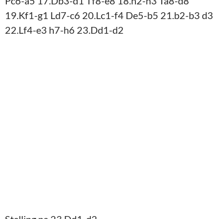
Stelling na 23.Dd1-d2
Goed, dit was een beetje de bedoeling. De koning
leek me redelijk ok, de e-lijn is geblokkeerd, de
zwarte d-pion kan niet verder (al is de koningin
niet een ideaal stuk voor zo’n taak) en ik zag niet
zo goed hoe zwart verder zou gaan. Ok, ruil op g2,
maar ik heb eventueel ook nog f3, Thf1, Tae1.
Maar mijn tegenstander brak er moeiteloos en
zeer overtuigend doorheen.