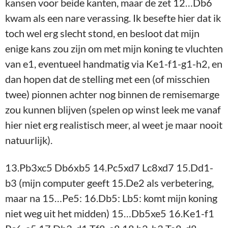
13.Pb3xc5 Db6xb5 14.Pc5xd7 Lc8xd7 15.Dd1-
b3 (mijn computer geeft 15.De2 als verbetering,
maar na 15…Pe5: 16.Db5: Lb5: komt mijn koning
niet weg uit het midden) 15…Db5xe5 16.Ke1-f1
Pc6-a5 17.Db3-d1 Tf8-e8 18.h2-h3 Ta8-d8
19.Kf1-g1 Ld7-c6 20.Lc1-f4 De5-b5 21.b2-b3 d3
22.Lf4-e3 h7-h6 23.Dd1-d2