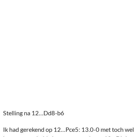
Stelling na 12…Dd8-b6
Ik had gerekend op 12…Pce5: 13.0-0 met toch wel
kansen voor beide kanten, maar de zet 12…Db6
kwam als een nare verassing. Ik besefte hier dat ik
toch wel erg slecht stond, en besloot dat mijn
enige kans zou zijn om met mijn koning te vluchten
van e1, eventueel handmatig via Ke1-f1-g1-h2, en
dan hopen dat de stelling met een (of misschien
twee) pionnen achter nog binnen de remisemarge
zou kunnen blijven (spelen op winst leek me vanaf
hier niet erg realistisch meer, al weet je maar nooit
natuurlijk).