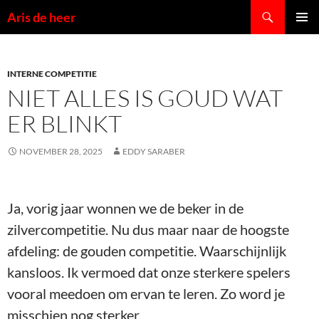
Ga
Zoeken
Aris de heer
naar
PRIMAI
de
MENU
inhoud
INTERNE COMPETITIE
NIET ALLES IS GOUD WAT
ER BLINKT
NOVEMBER 28, 2025
EDDY SARABER
Ja, vorig jaar wonnen we de beker in de
zilvercompetitie. Nu dus maar naar de hoogste
afdeling: de gouden competitie. Waarschijnlijk
kansloos. Ik vermoed dat onze sterkere spelers
vooral meedoen om ervan te leren. Zo word je
misschien nog sterker.