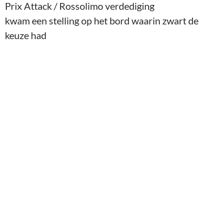
Santpoort – Thomas (11.Dxb5+)
tussen het pionoffer 11…. Ld7 12. Dxb7 met
compensatie voor zwart dankzij het loperpaar,
kansen om de witte dame op te jagen en betere
ontwikkeling.
11.. Dd7
was ook een goed
alternatief al zeg ik het zelf en nu is 12. Dxc5 een
beetje riskant vanwege ideeën als 12.. e5 , 12.
b6!? (misschien iets te optimistisch of 12. Tg8 met
scherp spel.