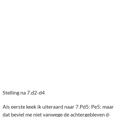
Stelling na 7.d2-d4
Als eerste keek ik uiteraard naar 7.Pd5: Pe5: maar
dat beviel me niet vanwege de achtergebleven d-
pion. 7.d4 ligt dus voor de hand, maar na deze zet
wordt het moeilijk voor wit. De theoretische
aanbeveling (en ook gesuggereerd door Ron na de
partij) is 7.f4.
7.d2-d4 Pb8-c6 8.Pg1-f3 c5xd4 9.Pf3xd4 Lf8-c5
10.Pd4-b3