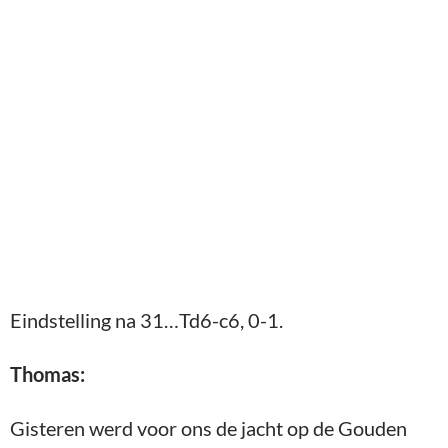
Eindstelling na 31…Td6-c6, 0-1.
Thomas:
Gisteren werd voor ons de jacht op de Gouden
Beker geopend met een wedstrijd tegen een zware
tegenstander, Santpoort.
Met een goudprijs die naar recordhoogten aan het
stijgen is, lag een felle strijd in het verschiet.
En we kunnen in ieder geval stellen dat we ons
kranig geweerd hebben en dat een verrassing in
de lucht hing, maar uiteindelijk mede door taai
verdedigen van onze tegenstanders verhinderd
werd.
Mijn tegenstander was nu bepaald niet de jongste