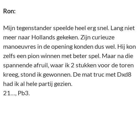
Ron:
Mijn tegenstander speelde heel erg snel. Lang niet
meer naar Hollands gekeken. Zijn curieuze
manoeuvres in de opening konden dus wel. Hij kon
zelfs een pion winnen met beter spel. Maar na die
spannende afruil, waar ik 2 stukken voor de toren
kreeg, stond ik gewonnen. De mat truc met Dxd8
had ik al hele partij gezien.
21…, Pb3.
Ron – Santpoort (21…Pb3)
22. Dd5+, Te6. 23. f4, Pxc1.