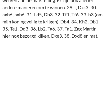
Ron – Santpoort (37.Ta1)
37. Dxe3 Dxd8
met mat op de volgende zet
Jammer van Frank en Marc. Beiden hadden hun
avond niet, maar ook zeer sterke tegenstanders.
Nadien Marc overtuigd dat je die witte opstelling