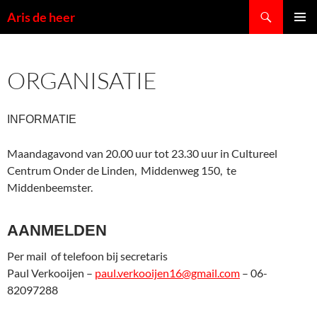
Ga
Zoeken
Aris de heer
naar
PRIMAI
de
MENU
inhoud
ORGANISATIE
INFORMATIE
Maandagavond van 20.00 uur tot 23.30 uur in Cultureel
Centrum Onder de Linden, Middenweg 150, te
Middenbeemster.
AANMELDEN
Per mail of telefoon bij secretaris
Paul Verkooijen –
paul.verkooijen16@gmail.com
– 06-
82097288