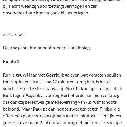
bij slecht weer, zijn doorzettingsvermogen en zijn
onverwoestbare humeur, ook bij nederlagen.
2S7A7042WEB
Daarna gaan de mannenbroeders aan de slag.
Ronde 1
Ron
is gauw klaar met
Gerrit
. Ik ga even wat vergeten spullen
thuis ophalen en als ik na 20 minuten terug ben, is het al
voorbij. Een klassieke aanval op Gerrit’s koningsstelling. Idem
Bert
tegen
Ab
, ook al voorbij. Bert offerde een pion en kreeg
dat dankzij bereidwillige medewerking van Ab ruimschoots
beloond. Maar
Paul
zit dan nog te zwoegen tegen
Tjibbe
, die
offert een pion voor een opmars met vrijpionnen. Het lijkt een
goede keuze, maar Paul ontsnapt nog net met remise. Knappe