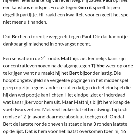
een kansloos eindspel. En ook tegen
Gerrit
speelt hij een
degelijk partijtje. Hij raakt een kwaliteit voor en geeft het spel
niet meer uit handen.
Dat
Bert
een torentje weggeeft tegen
Paul
. Die dat kadootje
dankbaar glimlachend in ontvangst neemt.
e
Een sensatie in de 2
ronde.
Matthijs
ziet kennelijk kans zijn
concentratievermogen na de afgang tegen
Tjibbe
weer op orde
te krijgen want nu maakt hij het
Bert
bijzonder lastig. Die
hoopt ongetwijfeld na vergeefse pogingen in het middenspel
greep op zijn tegenstander te zullen krijgen in het eindspel die
hij dan wel pootje kan lichten. Het eindpel ziet er inderdaad
wat kansrijker voor hem uit. Maar Matthijs blijft hem knap de
voet dwars zetten. Met veel leuke slotzetten dwingt hij toch
remise af. Zijn avond daarmee absoluut toch gered! Omdat
Bert de laatste ronde oneven is staat die na 3 ronden laatste
op de lijst. Dat is hem voor het laatst overkomen toen hij 16