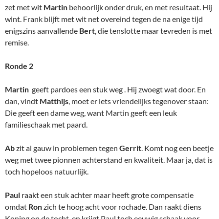
zet met wit
Martin
behoorlijk onder druk, en met resultaat. Hij
wint. Frank blijft met wit net overeind tegen de na enige tijd
enigszins aanvallende
Bert
, die tenslotte maar tevreden is met
remise.
Ronde 2
Martin
geeft pardoes een stuk weg . Hij zwoegt wat door. En
dan, vindt
Matthijs
, moet er iets vriendelijks tegenover staan:
Die geeft een dame weg, want Martin geeft een leuk
familieschaak met paard.
Ab
zit al gauw in problemen tegen
Gerrit
. Komt nog een beetje
weg met twee pionnen achterstand en kwaliteit. Maar ja, dat is
toch hopeloos natuurlijk.
Paul
raakt een stuk achter maar heeft grote compensatie
omdat
Ron
zich te hoog acht voor rochade. Dan raakt diens
Koning op de tocht, en krijgt Paul toch eeuwig schaak voor