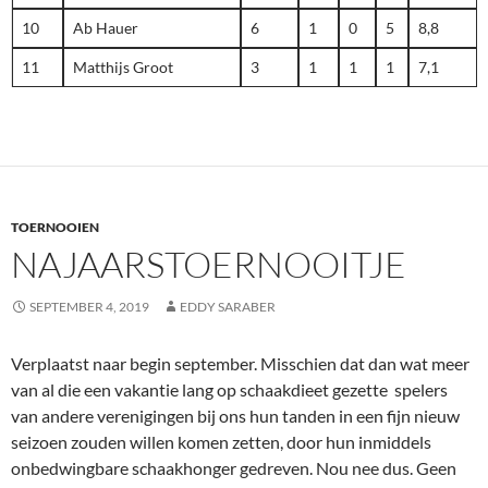
10
Ab Hauer
6
1
0
5
8,8
11
Matthijs Groot
3
1
1
1
7,1
TOERNOOIEN
NAJAARSTOERNOOITJE
SEPTEMBER 4, 2019
EDDY SARABER
Verplaatst naar begin september. Misschien dat dan wat meer
van al die een vakantie lang op schaakdieet gezette spelers
van andere verenigingen bij ons hun tanden in een fijn nieuw
seizoen zouden willen komen zetten, door hun inmiddels
onbedwingbare schaakhonger gedreven. Nou nee dus. Geen