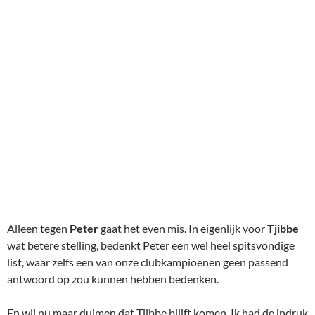
Alleen tegen
Peter
gaat het even mis. In eigenlijk voor
Tjibbe
wat betere stelling, bedenkt Peter een wel heel spitsvondige
list, waar zelfs een van onze clubkampioenen geen passend
antwoord op zou kunnen hebben bedenken.
En wij nu maar duimen dat Tjibbe blijft komen. Ik had de indruk