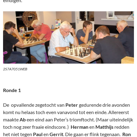
eindigen.
2S7A7051WEB
Ronde 1
De opvallende zegetocht van
Peter
gedurende drie avonden
komt nu helaas toch even vanavond tot een einde. Allereerst
maakte
Ab
een eind aan Peter’s triomftocht. (Maar uiteindelijk
toch nog zeer fraaie eindscore. )
Herman
en
Matthijs
redden
het niet tegen
Paul
en
Gerrit
. Die gaan er flink tegenaan.
Ron