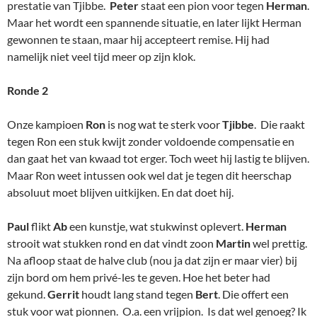
prestatie van Tjibbe.
Peter
staat een pion voor tegen
Herman
.
Maar het wordt een spannende situatie, en later lijkt Herman
gewonnen te staan, maar hij accepteert remise. Hij had
namelijk niet veel tijd meer op zijn klok.
Ronde 2
Onze kampioen
Ron
is nog wat te sterk voor
Tjibbe
. Die raakt
tegen Ron een stuk kwijt zonder voldoende compensatie en
dan gaat het van kwaad tot erger. Toch weet hij lastig te blijven.
Maar Ron weet intussen ook wel dat je tegen dit heerschap
absoluut moet blijven uitkijken. En dat doet hij.
Paul
flikt
Ab
een kunstje, wat stukwinst oplevert.
Herman
strooit wat stukken rond en dat vindt zoon
Martin
wel prettig.
Na afloop staat de halve club (nou ja dat zijn er maar vier) bij
zijn bord om hem privé-les te geven. Hoe het beter had
gekund.
Gerrit
houdt lang stand tegen
Bert
. Die offert een
stuk voor wat pionnen. O.a. een vrijpion. Is dat wel genoeg? Ik