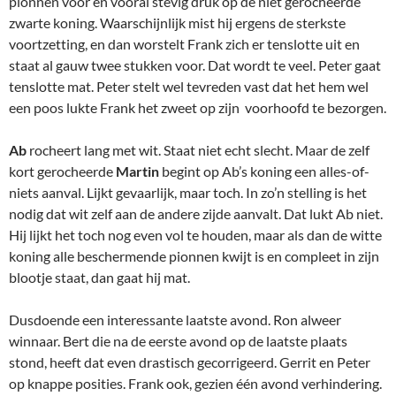
pionnen voor en vooral stevig druk op de niet gerocheerde
zwarte koning. Waarschijnlijk mist hij ergens de sterkste
voortzetting, en dan worstelt Frank zich er tenslotte uit en
staat al gauw twee stukken voor. Dat wordt te veel. Peter gaat
tenslotte mat. Peter stelt wel tevreden vast dat het hem wel
een poos lukte Frank het zweet op zijn voorhoofd te bezorgen.
Ab
rocheert lang met wit. Staat niet echt slecht. Maar de zelf
kort gerocheerde
Martin
begint op Ab’s koning een alles-of-
niets aanval. Lijkt gevaarlijk, maar toch. In zo’n stelling is het
nodig dat wit zelf aan de andere zijde aanvalt. Dat lukt Ab niet.
Hij lijkt het toch nog even vol te houden, maar als dan de witte
koning alle beschermende pionnen kwijt is en compleet in zijn
blootje staat, dan gaat hij mat.
Dusdoende een interessante laatste avond. Ron alweer
winnaar. Bert die na de eerste avond op de laatste plaats
stond, heeft dat even drastisch gecorrigeerd. Gerrit en Peter
op knappe posities. Frank ook, gezien één avond verhindering.