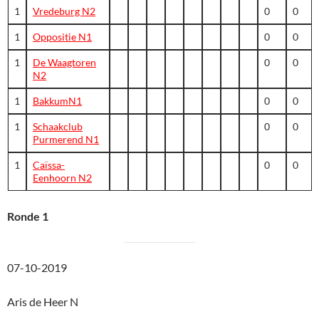
1
Vredeburg N2
0
0
1
Oppositie N1
0
0
1
De Waagtoren
0
0
N2
1
BakkumN1
0
0
1
Schaakclub
0
0
Purmerend N1
1
Caïssa-
0
0
Eenhoorn N2
Ronde 1
07-10-2019
Aris de Heer N