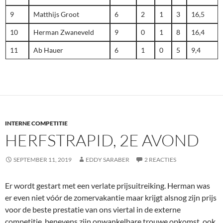
9
Matthijs Groot
6
2
1
3
16,5
10
Herman Zwaneveld
9
0
1
8
16,4
11
Ab Hauer
6
1
0
5
9,4
INTERNE COMPETITIE
HERFSTRAPID, 2E AVOND
SEPTEMBER 11, 2019
EDDY SARABER
2 REACTIES
Er wordt gestart met een verlate prijsuitreiking. Herman was
er even niet vóór de zomervakantie maar krijgt alsnog zijn prijs
voor de beste prestatie van ons viertal in de externe
competitie, benevens zijn onwankelbare trouwe opkomst, ook