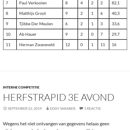
7
Paul Verkooien
8
4
2
2
82,1
8
Matthijs Groot
9
2
1
6
40,3
9
Tjibbe Der Meulen
6
2
1
3
33,6
10
Ab Hauer
9
2
0
7
29,7
11
Herman Zwaneveld
12
0
1
11
16
INTERNE COMPETITIE
HERFSTRAPID 3E AVOND
SEPTEMBER 22, 2019
EDDY SARABER
1 REACTIE
Wegens het niet ontvangen van gegevens helaas geen