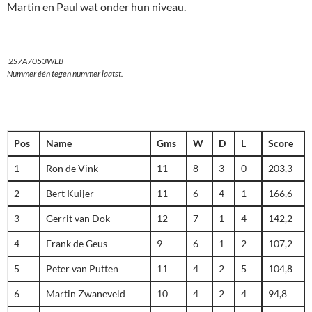
Martin en Paul wat onder hun niveau.
2S7A7053WEB
Nummer één tegen nummer laatst.
Pos
Name
Gms
W
D
L
Score
1
Ron de Vink
11
8
3
0
203,3
2
Bert Kuijer
11
6
4
1
166,6
3
Gerrit van Dok
12
7
1
4
142,2
4
Frank de Geus
9
6
1
2
107,2
5
Peter van Putten
11
4
2
5
104,8
6
Martin Zwaneveld
10
4
2
4
94,8