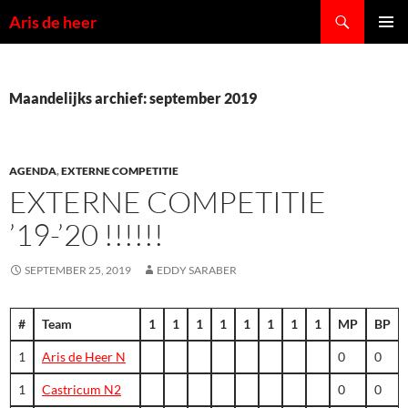
Ga
Zoeken
Aris de heer
naar
PRIMAI
de
MENU
inhoud
Maandelijks archief: september 2019
AGENDA
,
EXTERNE COMPETITIE
EXTERNE COMPETITIE
’19-’20 !!!!!!
SEPTEMBER 25, 2019
EDDY SARABER
#
Team
1
1
1
1
1
1
1
1
MP
BP
1
Aris de Heer N
0
0
1
Castricum N2
0
0