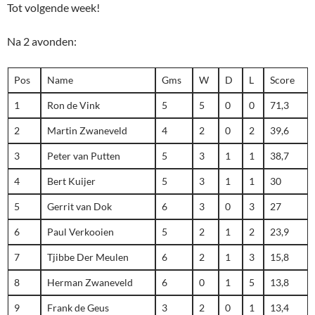
Tot volgende week!
Na 2 avonden:
Pos
Name
Gms
W
D
L
Score
1
Ron de Vink
5
5
0
0
71,3
2
Martin Zwaneveld
4
2
0
2
39,6
3
Peter van Putten
5
3
1
1
38,7
4
Bert Kuijer
5
3
1
1
30
5
Gerrit van Dok
6
3
0
3
27
6
Paul Verkooien
5
2
1
2
23,9
7
Tjibbe Der Meulen
6
2
1
3
15,8
8
Herman Zwaneveld
6
0
1
5
13,8
9
Frank de Geus
3
2
0
1
13,4