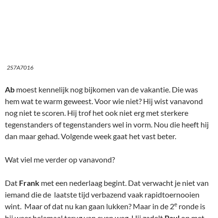
2S7A7016
Ab
moest kennelijk nog bijkomen van de vakantie. Die was
hem wat te warm geweest. Voor wie niet? Hij wist vanavond
nog niet te scoren. Hij trof het ook niet erg met sterkere
tegenstanders of tegenstanders wel in vorm. Nou die heeft hij
dan maar gehad. Volgende week gaat het vast beter.
Wat viel me verder op vanavond?
Dat
Frank
met een nederlaag begint. Dat verwacht je niet van
iemand die de laatste tijd verbazend vaak rapidtoernooien
e
wint. Maar of dat nu kan gaan lukken? Maar in de 2
ronde is
hij weer helemaal terug van even weg. Hij zadelt
Paul
op met