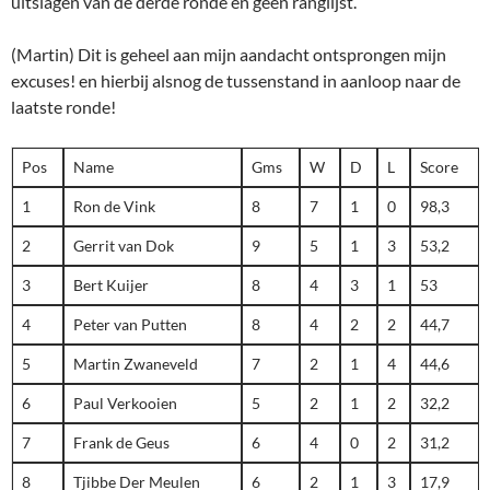
uitslagen van de derde ronde en geen ranglijst.
(Martin) Dit is geheel aan mijn aandacht ontsprongen mijn
excuses! en hierbij alsnog de tussenstand in aanloop naar de
laatste ronde!
Pos
Name
Gms
W
D
L
Score
1
Ron de Vink
8
7
1
0
98,3
2
Gerrit van Dok
9
5
1
3
53,2
3
Bert Kuijer
8
4
3
1
53
4
Peter van Putten
8
4
2
2
44,7
5
Martin Zwaneveld
7
2
1
4
44,6
6
Paul Verkooien
5
2
1
2
32,2
7
Frank de Geus
6
4
0
2
31,2
8
Tjibbe Der Meulen
6
2
1
3
17,9