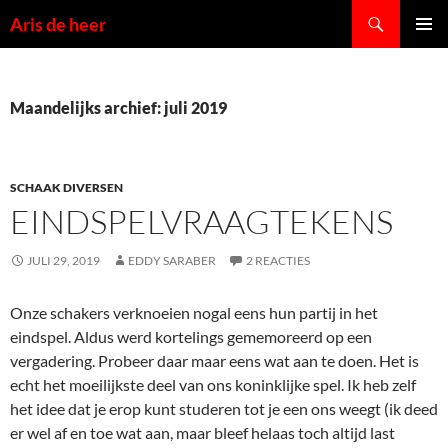
Ga
Zoeken
Aris de heer
naar
PRIMAI
de
MENU
inhoud
Maandelijks archief: juli 2019
SCHAAK DIVERSEN
EINDSPELVRAAGTEKENS
JULI 29, 2019
EDDY SARABER
2 REACTIES
Onze schakers verknoeien nogal eens hun partij in het
eindspel. Aldus werd kortelings gememoreerd op een
vergadering. Probeer daar maar eens wat aan te doen. Het is
echt het moeilijkste deel van ons koninklijke spel. Ik heb zelf
het idee dat je erop kunt studeren tot je een ons weegt (ik deed
er wel af en toe wat aan, maar bleef helaas toch altijd last