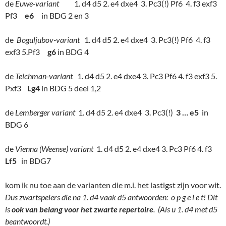
de
Euwe-variant
1. d4 d5 2. e4 dxe4 3. Pc3(!) Pf6 4. f3 exf3
Pf3
e6
in BDG 2 en 3
de
Boguljubov-variant
1. d4 d5 2. e4 dxe4 3. Pc3(!) Pf6 4. f3
exf3 5.Pf3
g6
in BDG 4
de
Teichman-variant
1. d4 d5 2. e4 dxe4 3. Pc3 Pf6 4. f3 exf3 5.
Pxf3
Lg4
in BDG 5 deel 1,2
de
Lemberger variant
1. d4 d5 2. e4 dxe4 3. Pc3(!)
3 … e5
in
BDG 6
de
Vienna (Weense) variant
1. d4 d5 2. e4 dxe4 3. Pc3 Pf6 4. f3
Lf5
in BDG7
kom ik nu toe aan de varianten die m.i. het lastigst zijn voor wit.
Dus zwartspelers die na 1. d4 vaak d5 antwoorden: o p g e l e t! Dit
is
ook van belang voor het zwarte repertoire
. (Als u 1. d4 met d5
beantwoordt.)