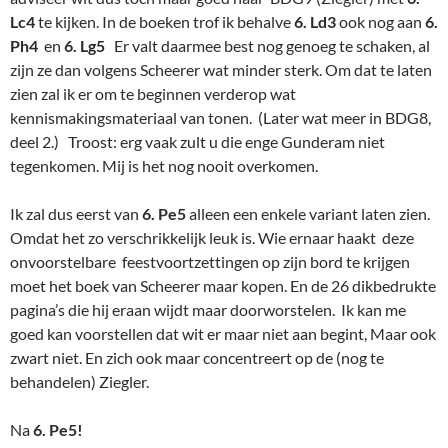
Lc4
te kijken. In de boeken trof ik behalve
6. Ld3
ook nog aan
6.
Ph4
en
6. Lg5
Er valt daarmee best nog genoeg te schaken, al
zijn ze dan volgens Scheerer wat minder sterk. Om dat te laten
zien zal ik er om te beginnen verderop wat
kennismakingsmateriaal van tonen. (Later wat meer in BDG8,
deel 2.) Troost: erg vaak zult u die enge Gunderam niet
tegenkomen. Mij is het nog nooit overkomen.
Ik zal dus eerst van
6. Pe5
alleen een enkele variant laten zien.
Omdat het zo verschrikkelijk leuk is. Wie ernaar haakt deze
onvoorstelbare feestvoortzettingen op zijn bord te krijgen
moet het boek van Scheerer maar kopen. En de 26 dikbedrukte
pagina’s die hij eraan wijdt maar doorworstelen. Ik kan me
goed kan voorstellen dat wit er maar niet aan begint, Maar ook
zwart niet. En zich ook maar concentreert op de (nog te
behandelen) Ziegler.
Na
6. Pe5!