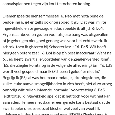
aanvalsplannen tegen zijn kort te rocheren koning.
Diemer speelde hier zelf meestal
6. Pe5
met nota bene de
bedoeling
6. g4
en zelfs ook nog spoedig
g5.
Dat was mij te
ingewikkeld en te gewaagd en dus speelde ik altijd
6. Lc4.
Ergens aanbevolen gezien voor als je te bang was uitgevallen
of je geheugen niet goed genoeg was voor het echte werk. Ik
schrok toen ik gisteren bij Scheerer las: : “
6. Pe5
Wit heeft
hier geen betere zet !! 6. Lc4 is op z’n best inaccuraat! Want na
6. .. e6 heeft zwart alle voordelen van de Ziegler-verdediging” .
(ES: die Ziegler komt nog in de volgende aflevering) En “6. Ld3
wordt veel gespeeld maar ik (Scheerer) geloof er niet in.”
Begrijp ik (ES), al was het maar omdat je je koningsloper, die
zulke leuke aanvalsmogelijkheden in zich heeft, niet al zo vroeg
onnodig wilt ruilen. Maar de ‘normale ‘ voortzetting 6. Pe5
leidt tot zulk ingewikkeld spel dat ik het toch voor wit niet kan
aanraden. Temeer niet daar er een gerede kans bestaat dat de
zwartspeler die deze opzet kiest er wel veel van weet! Ik
adviseer wit dus toch maar goed naar BDG9 (Ziegler) met
6.