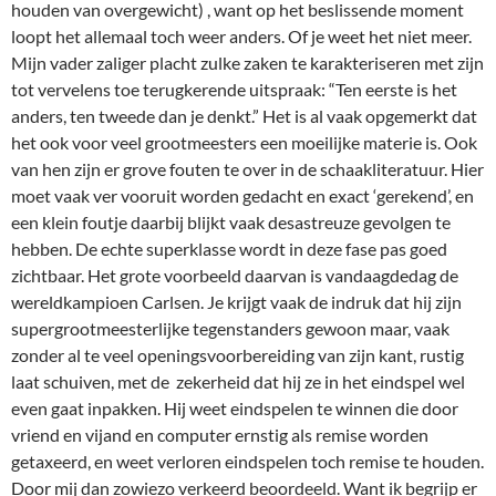
houden van overgewicht) , want op het beslissende moment
loopt het allemaal toch weer anders. Of je weet het niet meer.
Mijn vader zaliger placht zulke zaken te karakteriseren met zijn
tot vervelens toe terugkerende uitspraak: “Ten eerste is het
anders, ten tweede dan je denkt.” Het is al vaak opgemerkt dat
het ook voor veel grootmeesters een moeilijke materie is. Ook
van hen zijn er grove fouten te over in de schaakliteratuur. Hier
moet vaak ver vooruit worden gedacht en exact ‘gerekend’, en
een klein foutje daarbij blijkt vaak desastreuze gevolgen te
hebben. De echte superklasse wordt in deze fase pas goed
zichtbaar. Het grote voorbeeld daarvan is vandaagdedag de
wereldkampioen Carlsen. Je krijgt vaak de indruk dat hij zijn
supergrootmeesterlijke tegenstanders gewoon maar, vaak
zonder al te veel openingsvoorbereiding van zijn kant, rustig
laat schuiven, met de zekerheid dat hij ze in het eindspel wel
even gaat inpakken. Hij weet eindspelen te winnen die door
vriend en vijand en computer ernstig als remise worden
getaxeerd, en weet verloren eindspelen toch remise te houden.
Door mij dan zowiezo verkeerd beoordeeld. Want ik begrijp er