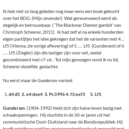
Ik heb niet zo lang geleden nog maar eens een boek gekocht
over het BDG. (Mijn zevende!) Wat gerecenseerd werd als
degelijk en betrouwbaar. ( ‘The Blackmar Diemer gambit’ van
Christoph Scheerer, 2011) Ik had zelf al na enkele honderden
eigen partijtjes het idee gekregen dat het de varianten met 4. ..
Lf5 (Vienna, zie vorige aflevering) of 5. … Lf5 (Gunderam) of 6
…. Lf5 (Ziegler) zijn die lastiger zijn voor wit, veelal
gecombineerd met c7-c6. . Tot mijn genoegen vond ik nu bij
Scheerer dezelfde gedachte.
Nu eerst maar de
Gunderam-variant.
d4 d5 2. e4 dxe4 3. Pc3 Pf6 4. f3 exf3 5. Lf5
Gunderam
(1904-1992) hield zich zijn halve leven bezig met
schaakopeningen. Hij vluchtte in de 50-er jaren uit het
communistische Oost-Duitsland naar de Bondsrepubliek. Hij
heeft ontelbare partijen correspondentieschaak gespeeld met