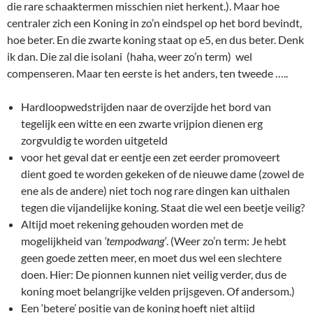
die rare schaaktermen misschien niet herkent.). Maar hoe
centraler zich een Koning in zo’n eindspel op het bord bevindt,
hoe beter. En die zwarte koning staat op e5, en dus beter. Denk
ik dan. Die zal die isolani (haha, weer zo’n term) wel
compenseren. Maar ten eerste is het anders, ten tweede …..
Hardloopwedstrijden naar de overzijde het bord van
tegelijk een witte en een zwarte vrijpion dienen erg
zorgvuldig te worden uitgeteld
voor het geval dat er eentje een zet eerder promoveert
dient goed te worden gekeken of de nieuwe dame (zowel de
ene als de andere) niet toch nog rare dingen kan uithalen
tegen die vijandelijke koning. Staat die wel een beetje veilig?
Altijd moet rekening gehouden worden met de
mogelijkheid van
‘tempodwang’
. (Weer zo’n term: Je hebt
geen goede zetten meer, en moet dus wel een slechtere
doen. Hier: De pionnen kunnen niet veilig verder, dus de
koning moet belangrijke velden prijsgeven. Of andersom.)
Een ‘betere’ positie van de koning hoeft niet altijd