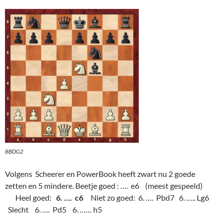
8BDG2
Volgens Scheerer en PowerBook heeft zwart nu 2 goede
zetten en 5 mindere. Beetje goed : …. e6 (meest gespeeld)
Heel goed:
6. …. c6
Niet zo goed: 6. …. Pbd7 6. ….. Lg6
Slecht 6. …. Pd5 6. …… h5