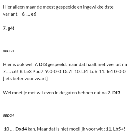
Hier alleen maar de meest gespeelde en ingewikkeldste
variant.
6. … e6
7. g4!
8BDG3
Hier is ook wel
7. Df3
gespeeld, maar dat haalt niet veel uit na
7. … c6! 8. Le3 Pbd7 9. 0-0-0 Dc7! 10. Lf4 Ld6 11. Te1 0-0-0
[iets beter voor zwart]
Wel moet je met wit even in de gaten hebben dat na
7. Df3
8BDG4
10 … Dxd4
kan. Maar dat is niet moeilijk voor wit :
11. Lb5+!