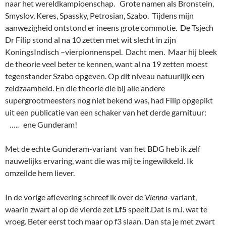
naar het wereldkampioenschap. Grote namen als Bronstein,
Smyslov, Keres, Spassky, Petrosian, Szabo. Tijdens mijn
aanwezigheid ontstond er ineens grote commotie. De Tsjech
Dr Filip stond al na 10 zetten met wit slecht in zijn
KoningsIndisch –vierpionnenspel. Dacht men. Maar hij bleek
de theorie veel beter te kennen, want al na 19 zetten moest
tegenstander Szabo opgeven. Op dit niveau natuurlijk een
zeldzaamheid. En die theorie die bij alle andere
supergrootmeesters nog niet bekend was, had Filip opgepikt
uit een publicatie van een schaker van het derde garnituur:
….. ene Gunderam!
Met de echte Gunderam-variant van het BDG heb ik zelf
nauwelijks ervaring, want die was mij te ingewikkeld. Ik
omzeilde hem liever.
In de vorige aflevering schreef ik over de
Vienna
-variant,
waarin zwart al op de vierde zet
Lf5
speelt.Dat is m.i. wat te
vroeg. Beter eerst toch maar op f3 slaan. Dan sta je met zwart