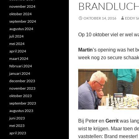
BRANDLUCHT
november 2024
oktober 2024
OKTOBER 14, 2016
EDDY S
september 2024
augustus 2024
Op 10 oktober viel er wel wa
juli 2024
mei 2024
Martin
’s opening was het be
april 2024
week nog zo secure schaak
maart 2024
februari 2024
januari 2024
december 2023
november 2023
oktober 2023
september 2023
augustus 2023
juni 2023
Bij Pete
r
en
Gerrit
was lang
mei 2023
wist te krijgen. Maar toen d
april 2023
vaststellen: Brand meester!