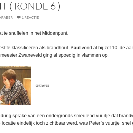
 ( RONDE 6 )
ARABER
1 REACTIE
t te snuffelen in het Middenpunt.
st te klassificeren als brandhout.
Paul
vond al bij zet 10 de aa
meester Zwaneveld ging al spoedig in vlammen op.
0577bWEB
durig sprake van een ondergronds smeulend vuurtje dat brandwa
e locatie eindelijk toch zichtbaar werd, was Peter’s vuurtje sne