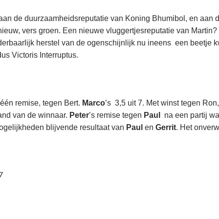
an de duurzaamheidsreputatie van Koning Bhumibol, en aan de
 nieuw, vers groen. Een nieuwe vluggertjesreputatie van Martin?
erbaarlijk herstel van de ogenschijnlijk nu ineens een beetje 
s Victoris Interruptus.
 één remise, tegen Bert.
Marco
’s 3,5 uit 7. Met winst tegen Ro
tand van de winnaar.
Peter
’s remise tegen
Paul
na een partij wa
ogelijkheden blijvende resultaat van
Paul
en
Gerrit
. Het onver
7