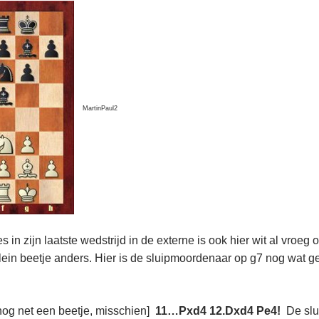
MartinPaul2
s in zijn laatste wedstrijd in de externe is ook hier wit al vro
lein beetje anders. Hier is de sluipmoordenaar op g7 nog wat gev
nog net een beetje, misschien]
11…Pxd4 12.Dxd4 Pe4!
De slu