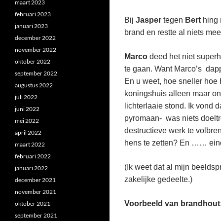
maart 2023
februari 2023
Bij
Jasper
tegen
Bert
hing 
januari 2023
brand en restte al niets mee
december 2022
november 2022
Marco
deed het niet super
oktober 2022
te gaan. Want Marco’s dap
september 2022
En u weet, hoe sneller hoe b
augustus 2022
koningshuis alleen maar onve
juli 2022
lichterlaaie stond. Ik vond
juni 2022
pyromaan- was niets doeltre
mei 2022
destructieve werk te volbr
april 2022
hens te zetten? En …… eind
maart 2022
februari 2022
(Ik weet dat al mijn beeldsp
januari 2022
zakelijke gedeelte.)
december 2021
november 2021
Voorbeeld van brandhout
oktober 2021
september 2021