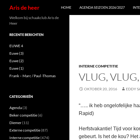
Zoeken
Aris de heer
HOME
AGENDA SEIZOEN 2026/2027
INT
Ga
Welkom bij schaakclub Aris de
Heer
naar
de
RECENTE BERICHTEN
inhoud
EUWE 4
Euwe (3)
Euwe (2)
INTERNE COMPETITIE
Euwe (1)
VLUG, VLUG
Frank – Marc / Paul -Thomas
OKTOBER 20, 2016
EDDY S
CATEGORIEËN
“….. ik heb ongelofelijke ha
Agenda
(3)
Rapid)
Beker competitie
(6)
Diemer
(11)
Herfstvakantie! Tijd voor k
Externe competitie
(87)
gebeurt. Is het de kou? Het
Interne competitie
(474)