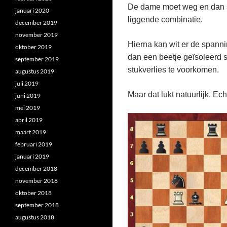
De dame moet weg en dan st
januari 2020
liggende combinatie.
december 2019
november 2019
Hierna kan wit er de spanni
oktober 2019
dan een beetje geïsoleerd s
september 2019
stukverlies te voorkomen.
augustus 2019
juli 2019
Maar dat lukt natuurlijk. Ech
juni 2019
mei 2019
april 2019
maart 2019
februari 2019
januari 2019
december 2018
november 2018
oktober 2018
september 2018
augustus 2018