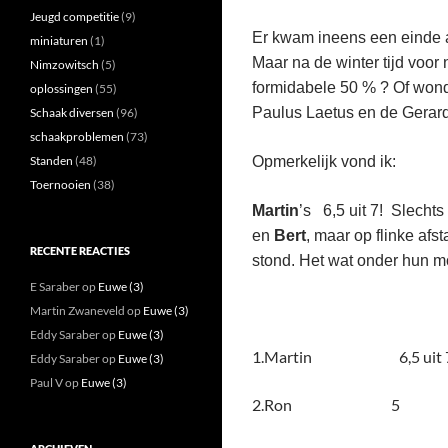
Jeugd competitie
(9)
Er kwam ineens een einde a
miniaturen
(1)
Maar na de winter tijd voor
Nimzowitsch
(5)
formidabele 50 % ? Of wond
oplossingen
(55)
Paulus Laetus en de Gerardu
Schaak diversen
(96)
schaakproblemen
(73)
Standen
(48)
Opmerkelijk vond ik:
Toernooien
(38)
Martin
’s 6,5 uit 7! Slechts
en
Bert
, maar op flinke afs
RECENTE REACTIES
stond. Het wat onder hun m
E Saraber
op
Euwe (3)
Martin Zwaneveld
op
Euwe (3)
Eddy Saraber
op
Euwe (3)
1.Martin 6,5 uit 
Eddy Saraber
op
Euwe (3)
Paul V
op
Euwe (3)
2.Ron 5