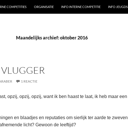
ERNE COMPETITIES
ORGANISATIE
INFO INTERNE COMPETITIE
INFO JEUGD
Maandelijks archief: oktober 2016
, VLUGGER
ARABER
1 REACTIE
ast, opzij, opzij, opzij, want ik ben haast te laat, ik heb maar 
oningen en blaadjes en reputaties om sierlijk ter aarde te zweve
 afnemende licht? Gewoon de leeftijd?