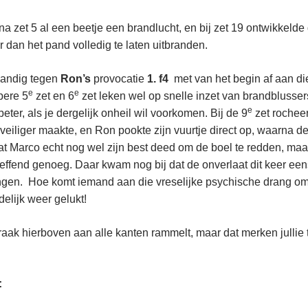
na zet 5 al een beetje een brandlucht, en bij zet 19 ontwikkelde d
r dan het pand volledig te laten uitbranden.
handig tegen
Ron’s
provocatie
1. f4
met van het begin af aan di
e
e
pere 5
zet en 6
zet leken wel op snelle inzet van brandblusser
e
eter, als je dergelijk onheil wil voorkomen. Bij de 9
zet rochee
iliger maakte, en Ron pookte zijn vuurtje direct op, waarna de z
 dat Marco echt nog wel zijn best deed om de boel te redden, ma
ffend genoeg. Daar kwam nog bij dat de onverlaat dit keer eens n
engen. Hoe komt iemand aan die vreselijke psychische drang om
elijk weer gelukt!
raak hierboven aan alle kanten rammelt, maar dat merken jullie t
: