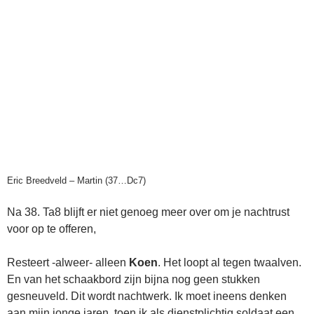
Eric Breedveld – Martin (37…Dc7)
Na 38. Ta8 blijft er niet genoeg meer over om je nachtrust
voor op te offeren,
Resteert -alweer- alleen
Koen
. Het loopt al tegen twaalven.
En van het schaakbord zijn bijna nog geen stukken
gesneuveld. Dit wordt nachtwerk. Ik moet ineens denken
aan mijn jonge jaren, toen ik als dienstplichtig soldaat een