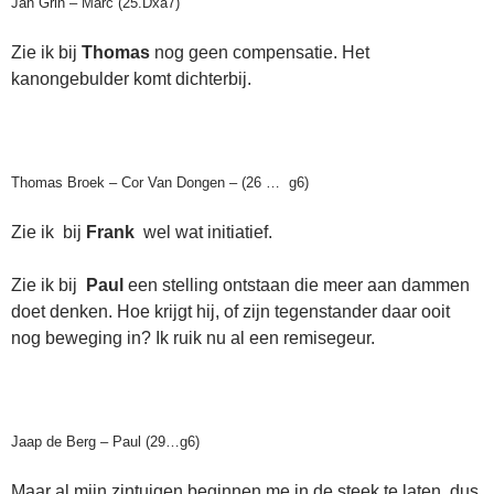
Jan Grin – Marc (25.Dxa7)
Zie ik bij
Thomas
nog geen compensatie. Het
kanongebulder komt dichterbij.
Thomas Broek – Cor Van Dongen – (26 … g6)
Zie ik bij
Frank
wel wat initiatief.
Zie ik bij
Paul
een stelling ontstaan die meer aan dammen
doet denken. Hoe krijgt hij, of zijn tegenstander daar ooit
nog beweging in? Ik ruik nu al een remisegeur.
Jaap de Berg – Paul (29…g6)
Maar al mijn zintuigen beginnen me in de steek te laten, dus