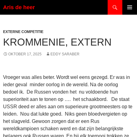
Ga
Zoeken
Aris de heer
naar
PRIMAI
de
MENU
inhoud
EXTERNE COMPETITIE
KROMMENIE, EXTERN
OKTOBER 17, 2025
EDDY SARABER
Vroeger was alles beter. Wordt wel eens gezegd. Er was in
ieder geval minder oorlog in de wereld. Na de oorlog
bedoel ik. De Russen vonden het nu voldoende hun
superioriteit aan te tonen op …. het schaakbord. De staat
USSR deed er alles aan om superieure grootmeesters op te
leiden. Nou dat lukte goed. Niks geen bloedvergieten op
het slagveld. Gewoon zorgen dat er een Rus
wereldkampioen schaken werd en dat zijn belangrijkste
belagers ook Russen waren. En bij elk toernooi trokken ze