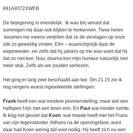
691A9372XWEB
De bejegening is vriendelijk. Ik was blij verrast dat
sommigen mij daar ook blijken te herkennen. Twee heren
kwamen me ineens vertellen dat ze de verslagen op onze
site zo geweldig vinden. Eén – waarschijnlijk daar de
wepmeester- zei zelfs dat hij jaloers op me was want dat hij
dat zo niet kon. Nou, daarna kon mijn humeur natuurlijk niet
meer stuk. Zelfs als we zouden verliezen.
Het ging er lang zeer beschaafd aan toe. Om 21.15 zie ik
nog nergens woest ingewikkelde stellingen.
Frank
heeft een wat mindere pionnenstelling, maar wel een
halfopen f-lijn met een toren erin. En
Paul
wat minder ruimte.
Ik krijg het gevoel dat
Koen
wat moeite heeft met het Frans
van zijn tegenstander. Althans na de openingsfase, want
daar had Koen weinig tijd voor nodig. Hij heeft zich nu een