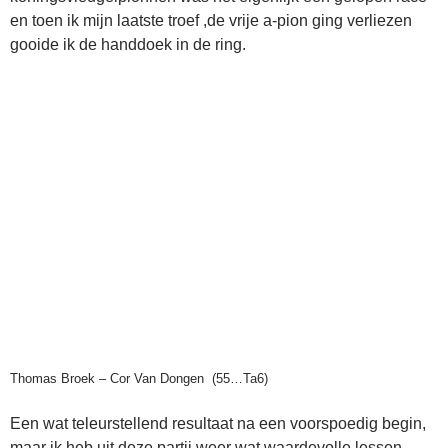
en toen ik mijn laatste troef ,de vrije a-pion ging verliezen
gooide ik de handdoek in de ring.
Thomas Broek – Cor Van Dongen (55…Ta6)
Een wat teleurstellend resultaat na een voorspoedig begin,
maar ik heb uit deze partij weer wat waardevolle lessen