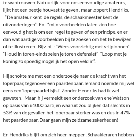
te wantrouwen. Natuurlijk, voor ons eenvoudige amateurs,
lijkt het een beetje houvast te geven , maar ,oppert Hendriks,
“De amateur kent de regels, de schaakmeester kent de
uitzonderingen”. En: “mijn voorbeelden laten zien hoe
eenvoudig het is om een regel te geven of een principe, en er
dan wat aardige voorbeelden bij te zoeken om het te bewijzen
of te illustreren. Bijv. bij : “Wees voorzichtig met vrijpionnen”
“Houd in toren-eindspelen je toren defensief” “Loop met je
koning zo spoedig mogelijk het open veld in”.
Hij schokte me met een onderzoekje naar de kracht van het
loperpaar, tegenover een paardenpaar. Iemand noemde mij wel
eens een ‘loperpaarfetisjist’. Zonder Hendriks had ik wel
geweten! Maar hij vermeldt een onderzoek van ene Watson
op basis van 61000 partijen waaruit zou blijken dat slechts in
53% van de gevallen het loperpaar sterker was en dus in 47%
het paardenpaar. Daar gaan mijn zeldzame zekerheden!
En Hendriks blijft om zich heen meppen. Schaakleraren hebben