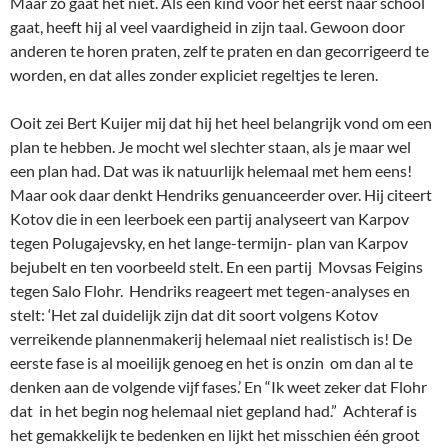
Maar zo gaat het niet. Als een kind voor het eerst naar school
gaat, heeft hij al veel vaardigheid in zijn taal. Gewoon door
anderen te horen praten, zelf te praten en dan gecorrigeerd te
worden, en dat alles zonder expliciet regeltjes te leren.
Ooit zei Bert Kuijer mij dat hij het heel belangrijk vond om een
plan te hebben. Je mocht wel slechter staan, als je maar wel
een plan had. Dat was ik natuurlijk helemaal met hem eens!
Maar ook daar denkt Hendriks genuanceerder over. Hij citeert
Kotov die in een leerboek een partij analyseert van Karpov
tegen Polugajevsky, en het lange-termijn- plan van Karpov
bejubelt en ten voorbeeld stelt. En een partij Movsas Feigins
tegen Salo Flohr. Hendriks reageert met tegen-analyses en
stelt: ‘Het zal duidelijk zijn dat dit soort volgens Kotov
verreikende plannenmakerij helemaal niet realistisch is! De
eerste fase is al moeilijk genoeg en het is onzin om dan al te
denken aan de volgende vijf fases.’ En “Ik weet zeker dat Flohr
dat in het begin nog helemaal niet gepland had.” Achteraf is
het gemakkelijk te bedenken en lijkt het misschien één groot