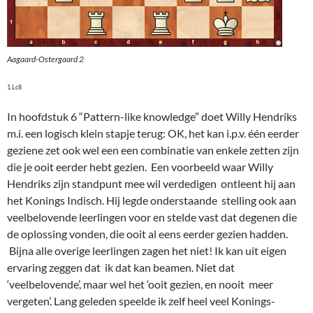
Aagaard-Ostergaard 2
1.Lc8
In hoofdstuk 6 “Pattern-like knowledge” doet Willy Hendriks
m.i. een logisch klein stapje terug: OK, het kan i.p.v. één eerder
geziene zet ook wel een een combinatie van enkele zetten zijn
die je ooit eerder hebt gezien. Een voorbeeld waar Willy
Hendriks zijn standpunt mee wil verdedigen ontleent hij aan
het Konings Indisch. Hij legde onderstaande stelling ook aan
veelbelovende leerlingen voor en stelde vast dat degenen die
de oplossing vonden, die ooit al eens eerder gezien hadden.
Bijna alle overige leerlingen zagen het niet! Ik kan uit eigen
ervaring zeggen dat ik dat kan beamen. Niet dat
‘veelbelovende’, maar wel het ‘ooit gezien, en nooit meer
vergeten’. Lang geleden speelde ik zelf heel veel Konings-