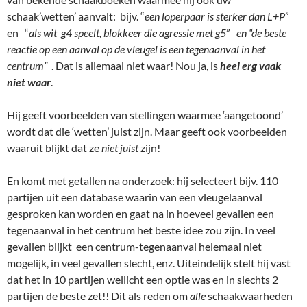
schaak’wetten’ aanvalt: bijv. “
een loperpaar is sterker dan L+P
”
en “
als wit g4 speelt, blokkeer die agressie met g5
”
en “de beste
reactie op een aanval op de vleugel is een tegenaanval in het
centrum”
. Dat is allemaal niet waar! Nou ja, is
heel erg vaak
niet waar
.
Hij geeft voorbeelden van stellingen waarmee ‘aangetoond’
wordt dat die ‘wetten’ juist zijn. Maar geeft ook voorbeelden
waaruit blijkt dat ze
niet juist
zijn!
En komt met getallen na onderzoek: hij selecteert bijv. 110
partijen uit een database waarin van een vleugelaanval
gesproken kan worden en gaat na in hoeveel gevallen een
tegenaanval in het centrum het beste idee zou zijn. In veel
gevallen blijkt een centrum-tegenaanval helemaal niet
mogelijk, in veel gevallen slecht, enz. Uiteindelijk stelt hij vast
dat het in 10 partijen wellicht een optie was en in slechts 2
partijen de beste zet!! Dit als reden om
alle
schaakwaarheden