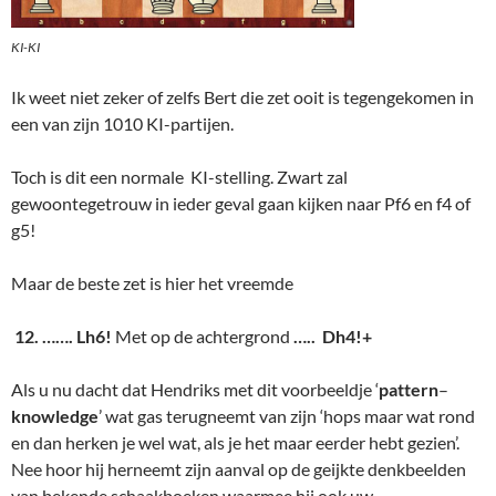
KI-KI
Ik weet niet zeker of zelfs Bert die zet ooit is tegengekomen in
een van zijn 1010 KI-partijen.
Toch is dit een normale KI-stelling. Zwart zal
gewoontegetrouw in ieder geval gaan kijken naar Pf6 en f4 of
g5!
Maar de beste zet is hier het vreemde
12. ……. Lh6!
Met op de achtergrond
….. Dh4!+
Als u nu dacht dat Hendriks met dit voorbeeldje ‘
pattern
–
knowledge
’ wat gas terugneemt van zijn ‘hops maar wat rond
en dan herken je wel wat, als je het maar eerder hebt gezien’.
Nee hoor hij herneemt zijn aanval op de geijkte denkbeelden
van bekende schaakboeken waarmee hij ook uw