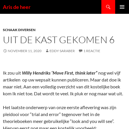
Ga
Zoeken
Aris de heer
naar
PRIMAI
de
MENU
inhoud
SCHAAK DIVERSEN
UIT DE KAST GEKOMEN 6
NOVEMBER 11, 2020
EDDY SARABER
1 REACTIE
Ik zou uit
Willy Hendriks
“
Move First, think later”
nog wel vijf
artikelen op uw wepsait kunnen publiceren. Maar dat doe ik
maar niet. Aan een volledig overzicht van dit kostelijke boek
kom Ik niet toe. Dat wordt te veel. Ik pluk er nog maar wat uit.
Het laatste onderwerp van onze eerste aflevering was zijn
pleidooi voor “trial and error” tegenover het in de
theorieboeken meer gebruikelijke “look and you will see”.
Hiervan eerst nog maar een kostelijk voorbeeld: