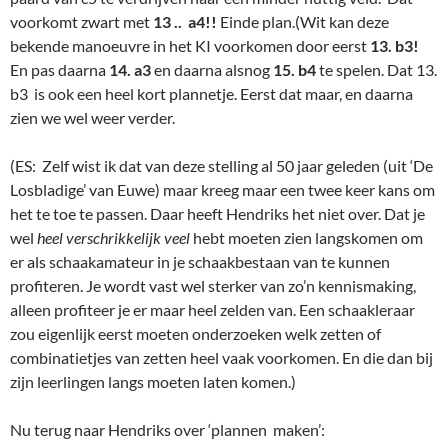
voorkomt zwart met
13 .. a4!!
Einde plan.(Wit kan deze
bekende manoeuvre in het KI voorkomen door eerst
13. b3!
En pas daarna
14. a3
en daarna alsnog
15. b4
te spelen. Dat 13.
b3 is ook een heel kort plannetje. Eerst dat maar, en daarna
zien we wel weer verder.
(ES: Zelf wist ik dat van deze stelling al 50 jaar geleden (uit ‘De
Losbladige’ van Euwe) maar kreeg maar een twee keer kans om
het te toe te passen. Daar heeft Hendriks het niet over. Dat je
wel
heel verschrikkelijk veel
hebt moeten zien langskomen om
er als schaakamateur in je schaakbestaan van te kunnen
profiteren. Je wordt vast wel sterker van zo’n kennismaking,
alleen profiteer je er maar heel zelden van. Een schaakleraar
zou eigenlijk eerst moeten onderzoeken welk zetten of
combinatietjes van zetten heel vaak voorkomen. En die dan bij
zijn leerlingen langs moeten laten komen.)
Nu terug naar Hendriks over ‘plannen maken’: