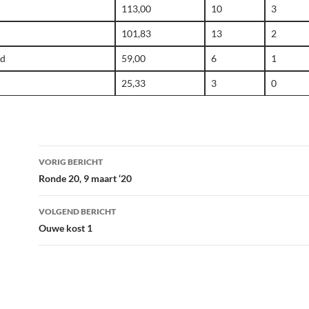
113,00
10
3
101,83
13
2
ld
59,00
6
1
25,33
3
0
Bericht
VORIG BERICHT
navigatie
Ronde 20, 9 maart ‘20
VOLGEND BERICHT
Ouwe kost 1