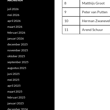
ARCHIEVEN
8
Matthijs Groot
juli 2026
9
Peter van Putten
mei 2026
10
Herman Zwaneve
april 2026
maart 2026
11
Arend Schuur
februari 2026
januari 2026
december 2025
november 2025
oktober 2025
september 2025
augustus 2025
juni 2025
mei 2025
april 2025
maart 2025
februari 2025
januari 2025
december 2024