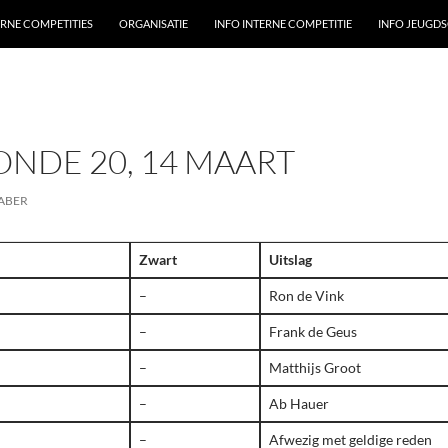
ERNE COMPETITIES
ORGANISATIE
INFO INTERNE COMPETITIE
INFO JEUGD
ONDE 20, 14 MAART
ABER
Zwart
Uitslag
–
Ron de Vink
–
Frank de Geus
–
Matthijs Groot
–
Ab Hauer
–
Afwezig met geldige reden