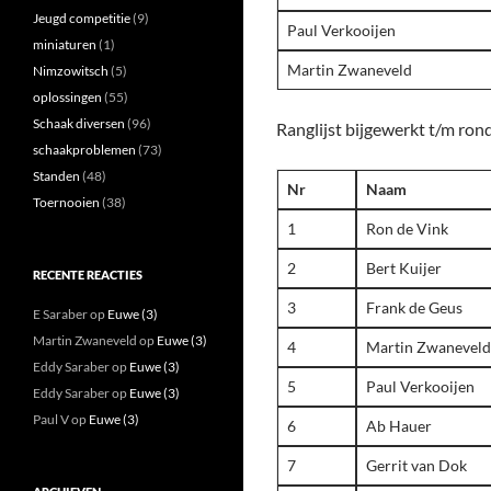
Jeugd competitie
(9)
Paul Verkooijen
miniaturen
(1)
Martin Zwaneveld
Nimzowitsch
(5)
oplossingen
(55)
Schaak diversen
(96)
Ranglijst bijgewerkt t/m ron
schaakproblemen
(73)
Standen
(48)
Nr
Naam
Toernooien
(38)
1
Ron de Vink
2
Bert Kuijer
RECENTE REACTIES
3
Frank de Geus
E Saraber
op
Euwe (3)
Martin Zwaneveld
op
Euwe (3)
4
Martin Zwaneveld
Eddy Saraber
op
Euwe (3)
5
Paul Verkooijen
Eddy Saraber
op
Euwe (3)
Paul V
op
Euwe (3)
6
Ab Hauer
7
Gerrit van Dok