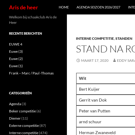
Zoeken
Aris de heer
HOME
AGENDA SEIZOEN 2026/2027
INT
Ga
Welkom bij schaakclub Aris de
Heer
naar
de
RECENTE BERICHTEN
INTERNE COMPETITIE
,
STANDEN
inhoud
EUWE 4
STAND NA R
Euwe (3)
Euwe (2)
MAART 17, 2020
EDDY SAR
Euwe (1)
Frank – Marc / Paul -Thomas
Wit
Bert Kuijer
CATEGORIEËN
Gerrit van Dok
Agenda
(3)
Peter van Putten
Beker competitie
(6)
Diemer
(11)
arnd schuur
Externe competitie
(87)
Herman Zwaneveld
Interne competitie
(474)