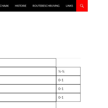
SCHAAK
HISTORIE
ROUTEBESCHRIJVING
LINKS
½-½
0-1
0-1
0-1