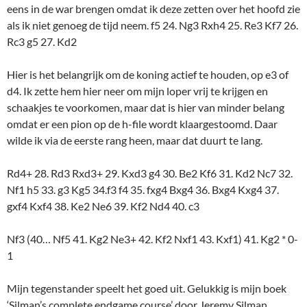
eens in de war brengen omdat ik deze zetten over het hoofd zie
als ik niet genoeg de tijd neem. f5 24. Ng3 Rxh4 25. Re3 Kf7 26.
Rc3 g5 27. Kd2
Hier is het belangrijk om de koning actief te houden, op e3 of
d4. Ik zette hem hier neer om mijn loper vrij te krijgen en
schaakjes te voorkomen, maar dat is hier van minder belang
omdat er een pion op de h-file wordt klaargestoomd. Daar
wilde ik via de eerste rang heen, maar dat duurt te lang.
Rd4+ 28. Rd3 Rxd3+ 29. Kxd3 g4 30. Be2 Kf6 31. Kd2 Nc7 32.
Nf1 h5 33. g3 Kg5 34.f3 f4 35. fxg4 Bxg4 36. Bxg4 Kxg4 37.
gxf4 Kxf4 38. Ke2 Ne6 39. Kf2 Nd4 40. c3
Nf3 (40… Nf5 41. Kg2 Ne3+ 42. Kf2 Nxf1 43. Kxf1) 41. Kg2 * 0-
1
Mijn tegenstander speelt het goed uit. Gelukkig is mijn boek
‘Silman’s complete endgame course’ door Jeremy Silman