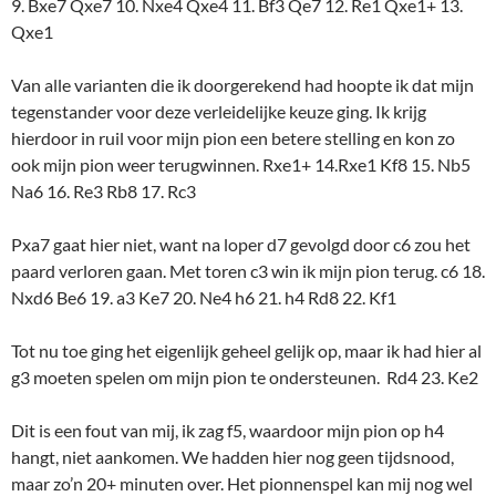
9. Bxe7 Qxe7 10. Nxe4 Qxe4 11. Bf3 Qe7 12. Re1 Qxe1+ 13.
Qxe1
Van alle varianten die ik doorgerekend had hoopte ik dat mijn
tegenstander voor deze verleidelijke keuze ging. Ik krijg
hierdoor in ruil voor mijn pion een betere stelling en kon zo
ook mijn pion weer terugwinnen. Rxe1+ 14.Rxe1 Kf8 15. Nb5
Na6 16. Re3 Rb8 17. Rc3
Pxa7 gaat hier niet, want na loper d7 gevolgd door c6 zou het
paard verloren gaan. Met toren c3 win ik mijn pion terug. c6 18.
Nxd6 Be6 19. a3 Ke7 20. Ne4 h6 21. h4 Rd8 22. Kf1
Tot nu toe ging het eigenlijk geheel gelijk op, maar ik had hier al
g3 moeten spelen om mijn pion te ondersteunen. Rd4 23. Ke2
Dit is een fout van mij, ik zag f5, waardoor mijn pion op h4
hangt, niet aankomen. We hadden hier nog geen tijdsnood,
maar zo’n 20+ minuten over. Het pionnenspel kan mij nog wel