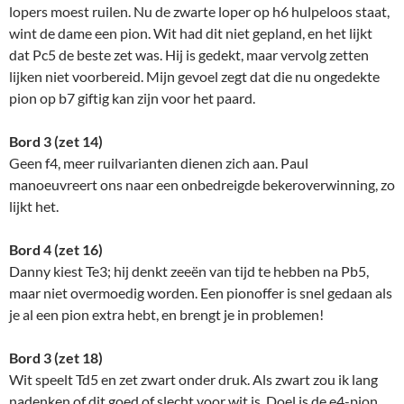
lopers moest ruilen. Nu de zwarte loper op h6 hulpeloos staat,
wint de dame een pion. Wit had dit niet gepland, en het lijkt
dat Pc5 de beste zet was. Hij is gedekt, maar vervolg zetten
lijken niet voorbereid. Mijn gevoel zegt dat die nu ongedekte
pion op b7 giftig kan zijn voor het paard.
Bord 3 (zet 14)
Geen f4, meer ruilvarianten dienen zich aan. Paul
manoeuvreert ons naar een onbedreigde beker­overwinning, zo
lijkt het.
Bord 4 (zet 16)
Danny kiest Te3; hij denkt zeeën van tijd te hebben na Pb5,
maar niet overmoedig worden. Een pionoffer is snel gedaan als
je al een pion extra hebt, en brengt je in problemen!
Bord 3 (zet 18)
Wit speelt Td5 en zet zwart onder druk. Als zwart zou ik lang
nadenken of dit goed of slecht voor wit is. Doel is de e4-pion