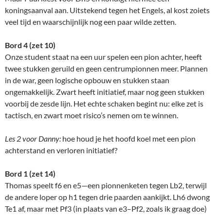
koningsaanval aan. Uitstekend tegen het Engels, al kost zoiets
veel tijd en waarschijnlijk nog een paar wilde zetten.
Bord 4 (zet 10)
Onze student staat na een uur spelen een pion achter, heeft
twee stukken geruild en geen centrum­pionnen meer. Plannen
in de war, geen logische opbouw en stukken staan
ongemakkelijk. Zwart heeft initiatief, maar nog geen stukken
voorbij de zesde lijn. Het echte schaken begint nu: elke zet is
tactisch, en zwart moet risico’s nemen om te winnen.
Les 2 voor Danny:
hoe houd je het hoofd koel met een pion
achterstand en verloren initiatief?
Bord 1 (zet 14)
Thomas speelt f6 en e5—een pionnenketen tegen Lb2, terwijl
de andere loper op h1 tegen drie paarden aankijkt. Lh6 dwong
Te1 af, maar met Pf3 (in plaats van e3–Pf2, zoals ik graag doe)