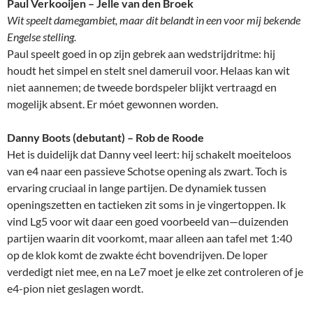
Paul Verkooijen – Jelle van den Broek
Wit speelt damegambiet, maar dit belandt in een voor mij bekende
Engelse stelling.
Paul speelt goed in op zijn gebrek aan wedstrijdritme: hij
houdt het simpel en stelt snel dameruil voor. Helaas kan wit
niet aannemen; de tweede bordspeler blijkt vertraagd en
mogelijk absent. Er móet gewonnen worden.
Danny Boots (debutant) – Rob de Roode
Het is duidelijk dat Danny veel leert: hij schakelt moeiteloos
van e4 naar een passieve Schotse opening als zwart. Toch is
ervaring cruciaal in lange partijen. De dynamiek tussen
openingszetten en tactieken zit soms in je vingertoppen. Ik
vind Lg5 voor wit daar een goed voorbeeld van—duizenden
partijen waarin dit voorkomt, maar alleen aan tafel met 1:40
op de klok komt de zwakte écht bovendrijven. De loper
verdedigt niet mee, en na Le7 moet je elke zet controleren of je
e4-pion niet geslagen wordt.