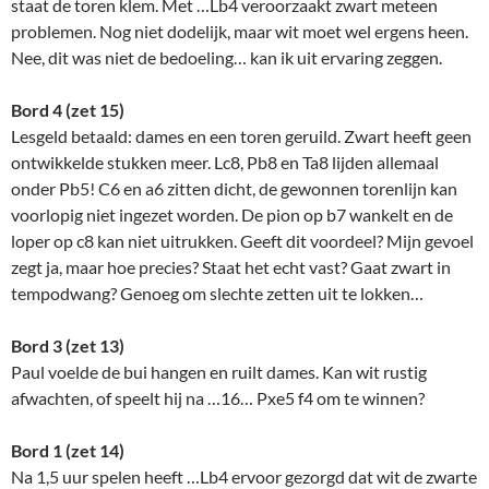
staat de toren klem. Met …Lb4 veroorzaakt zwart meteen
problemen. Nog niet dodelijk, maar wit moet wel ergens heen.
Nee, dit was niet de bedoeling… kan ik uit ervaring zeggen.
Bord 4 (zet 15)
Lesgeld betaald: dames en een toren geruild. Zwart heeft geen
ontwikkelde stukken meer. Lc8, Pb8 en Ta8 lijden allemaal
onder Pb5! C6 en a6 zitten dicht, de gewonnen torenlijn kan
voorlopig niet ingezet worden. De pion op b7 wankelt en de
loper op c8 kan niet uitrukken. Geeft dit voordeel? Mijn gevoel
zegt ja, maar hoe precies? Staat het echt vast? Gaat zwart in
tempodwang? Genoeg om slechte zetten uit te lokken…
Bord 3 (zet 13)
Paul voelde de bui hangen en ruilt dames. Kan wit rustig
afwachten, of speelt hij na …16… Pxe5 f4 om te winnen?
Bord 1 (zet 14)
Na 1,5 uur spelen heeft …Lb4 ervoor gezorgd dat wit de zwarte