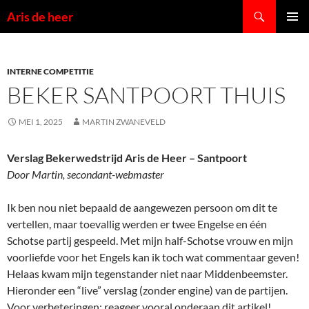
Ga
Zoeken
Aris de heer
naar
PRIMAI
de
MENU
inhoud
INTERNE COMPETITIE
BEKER SANTPOORT THUIS
MEI 1, 2025
MARTIN ZWANEVELD
Verslag Bekerwedstrijd Aris de Heer – Santpoort
Door Martin, secondant-webmaster
Ik ben nou niet bepaald de aangewezen persoon om dit te
vertellen, maar toevallig werden er twee Engelse en één
Schotse partij gespeeld. Met mijn half-Schotse vrouw en mijn
voorliefde voor het Engels kan ik toch wat commentaar geven!
Helaas kwam mijn tegenstander niet naar Middenbeemster.
Hieronder een “live” verslag (zonder engine) van de partijen.
Voor verbeteringen: reageer vooral onderaan dit artikel!