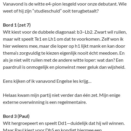
Vanavond is de witte e4-pion lesgeld voor onze debutant. Wie
weet of hij zijn “studieschuld” ooit terugbetaalt?
Bord 1 (zet 7)
Wit kiest voor de dubbele diagonaal: b3–Lb2. Zwart wil ruilen,
maar wit speelt Te1 en Lh1 om dat te voorkomen. Zelf won ik
hier weleens mee, maar die loper op h1 lijkt mank en kan door
thema’s zorgvuldig te kiezen eigenlijk nooit écht meedoen. En
als je niet wilt ruilen met de andere witte loper: wat dan? Een
paardruil is onmogelijk en pionwinst meer geluk dan wijsheid.
Eens kijken of ik vanavond Engelse les krijg…
Helaas kwam mijn partij niet verder dan één zet. Mijn enige
externe overwinning is een regelmentaire.
Bord 3 (Paul)
Wit hergroepeert en speelt Dd1—duidelijk dat hij wil winnen.
Maar Paul kiest voor Dh5 en kondigt hiermee een