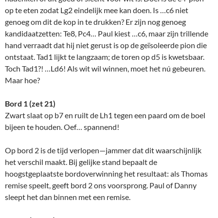
op te eten zodat Lg2 eindelijk mee kan doen. Is …c6 niet
genoeg om dit de kop in te drukken? Er zijn nog genoeg
kandidaat­zetten: Te8, Pc4… Paul kiest …c6, maar zijn trillende
hand verraadt dat hij niet gerust is op de geïsoleerde pion die
ontstaat. Tad1 lijkt te langzaam; de toren op d5 is kwetsbaar.
Toch Tad1?! …Ld6! Als wit wil winnen, moet het nú gebeuren.
Maar hoe?
Bord 1 (zet 21)
Zwart slaat op b7 en ruilt de Lh1 tegen een paard om de boel
bijeen te houden. Oef… spannend!
Op bord 2 is de tijd verlopen—jamm­er dat dit waarschijnlijk
het verschil maakt. Bij gelijke stand bepaalt de
hoogstgeplaatste bordoverwinning het resultaat: als Thomas
remise speelt, geeft bord 2 ons voorsprong. Paul of Danny
sleept het dan binnen met een remise.