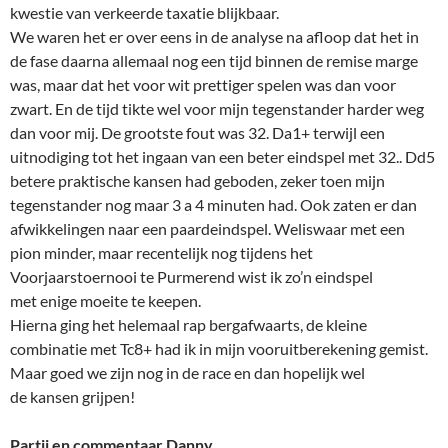
kwestie van verkeerde taxatie blijkbaar.
We waren het er over eens in de analyse na afloop dat het in
de fase daarna allemaal nog een tijd binnen de remise marge
was, maar dat het voor wit prettiger spelen was dan voor
zwart. En de tijd tikte wel voor mijn tegenstander harder weg
dan voor mij. De grootste fout was 32. Da1+ terwijl een
uitnodiging tot het ingaan van een beter eindspel met 32.. Dd5
betere praktische kansen had geboden, zeker toen mijn
tegenstander nog maar 3 a 4 minuten had. Ook zaten er dan
afwikkelingen naar een paardeindspel. Weliswaar met een
pion minder, maar recentelijk nog tijdens het
Voorjaarstoernooi te Purmerend wist ik zo’n eindspel
met enige moeite te keepen.
Hierna ging het helemaal rap bergafwaarts, de kleine
combinatie met Tc8+ had ik in mijn vooruitberekening gemist.
Maar goed we zijn nog in de race en dan hopelijk wel
de kansen grijpen!
Partij en commentaar Danny