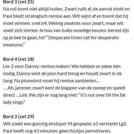
Bord 3 (zet 25)
Na ruil komt niet altijd huilen. Zwart ruilt af, de aanval stokt en
Paul biedt strategisch remise aan. Wit wijst af en toont dat hij
móet winnen: snel b4. Weinig zwaktes voor zwart, maar wit
voelt zich sterker. Ik hou van zulke moedige keuzes: bereid zijn
op je bek te gaan, hè? “Desperate times call for desperate
measures.”
Bord 4 (zet 18)
Les 3 voor Danny: remise maken! We hebben er zeker één
nodig. Danny wint de pion hard terug en houdt zwart in de
tang. Na pionwinst moet hij remise aanbieden…
… Ah, jammer, zwart kent de klappen van de zweep en speelt
direct …Le6. We zijn er nog lang niet! “It’s not over till the fat
lady sings.”
Bord 3 (zet 29)
Wit zoekt een gunstig eindspel: f4 gespeeld, e5 versterkt Lg2.
Paul heeft nog 43 minuten; geen foutjes permitteren.