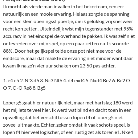
Ik mocht als vierde man invallen in het bekerteam, een eer
natuurlijk en een mooie ervaring. Helaas zorgde de spanning
voor een klein openingsslippertje, die ik gelukkig vrij snel weer
recht kon zetten. Uiteindelijk wist mijn tegenstander met 95%
accuracy in het eindspel de overhand te pakken. Ik was zelf niet
ontevreden over mijn spel, op een paar zetten na. Ik scoorde
88%. Door het gelijkspel telde onze pot niet mee voor de
eindscore, maar dat maakte de ervaring niet minder want daar
kwam ik na zo’n vier uur schaken om 23:50 pas achter.
1. e4 e5 2. Nf3 d6 3. Nc3 Nf6 4. d4 exd4 5. Nxd4 Be7 6. Be2 O-
O 7. O-O Re8 8. Bg5
Loper g5 gaat hier natuurlijk niet, maar met hartslag 180 werd
het mij iets te veel hier. Ik werd wat blind en dacht toen in een
opwelling dat het verschil tussen lopen f4 of loper g5 niet
zoveel uitmaakte. Echter, zeker omdat ik vaak schots speel, is
lopen f4 hier veel logischer, of een rustig zet als toren e1. Nxe4