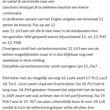
en nadat ik verzuimde naar een
(slechter) eindspel af te wikkelen besliste een kleine
combinatie.
In de Bremer variant van het Engels volgden we minimaal 11
zetten de theorie. Pas op zet 12
was 12. Lh3 een zet die ik niet meer in de databanken kon
terugvinden. Wel gespeeld waren bijvoorbeeld 12.. a5, 12. Pd5
en 12. Tfd8
Overigens vindt het variantenmonster 12. Lh3 een van de
betere mogelijkheden maar er is dus blijkbaar nog veel
speelbaar in deze stelling.
Datzelfde variantenmonster vindt overigens ipv 15.. De7 ,
Pd4 beter met als mogelijk vervolg 16. Lxd4, exd4 17. Pc5, Lxc5
18. Txc5 , c6 en zwart staal een fractie beter. Na 18. Pc5 heb ik
lang naar 18..Pd4 gekeken. Hoewel dat objectief niet de beste
is, blijft zwart wel wat actiever dan in het partijverloop. Na 19.
Pxb7 was ik 19.. Td7 van plan, uiteindelijk koos ik voor 18. Lc8
omdat ik toch de witte koningsloper wilde afruilen. Een