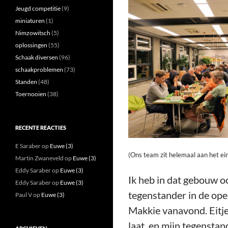
Jeugd competitie
(9)
miniaturen
(1)
Nimzowitsch
(5)
oplossingen
(55)
Schaak diversen
(96)
schaakproblemen
(73)
Standen
(48)
Toernooien
(38)
RECENTE REACTIES
E Saraber
op
Euwe (3)
(Ons team zit helemaal aan het ein
Martin Zwaneveld
op
Euwe (3)
Eddy Saraber
op
Euwe (3)
Ik heb in dat gebouw oo
Eddy Saraber
op
Euwe (3)
tegenstander in de open
Paul V
op
Euwe (3)
Makkie vanavond. Eitje
laat, en mijn tegenstan