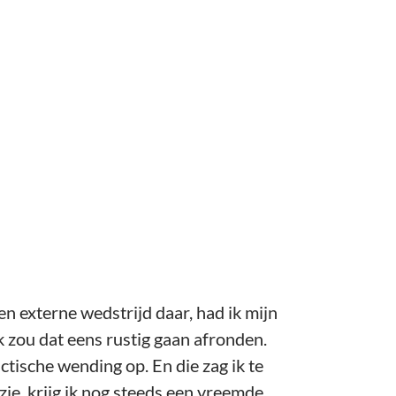
en externe wedstrijd daar, had ik mijn
k zou dat eens rustig gaan afronden.
tische wending op. En die zag ik te
 zie, krijg ik nog steeds een vreemde