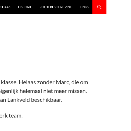
SCHAAK
HISTORIE
ROUTEBESCHRIJVING
LINKS
 klasse. Helaas zonder Marc, die om
genlijk helemaal niet meer missen.
van Lankveld beschikbaar.
terk team.