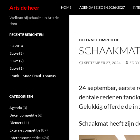
Zoeken
Aris de heer
HOME
AGENDA SEIZOEN 2026/2027
INT
Ga
Welkom bij schaakclub Aris de
Heer
naar
de
RECENTE BERICHTEN
EXTERNE COMPETITIE
inhoud
EUWE 4
SCHAAKMAT
Euwe (3)
Euwe (2)
SEPTEMBER 27, 2024
EDDY
Euwe (1)
Frank – Marc / Paul -Thomas
24 september, eerste r
dentale redenen tandkn
CATEGORIEËN
Gelukkig offerde de in
Agenda
(3)
Beker competitie
(6)
Schaakmat heeft zijn do
Diemer
(11)
Externe competitie
(87)
Interne competitie
(474)