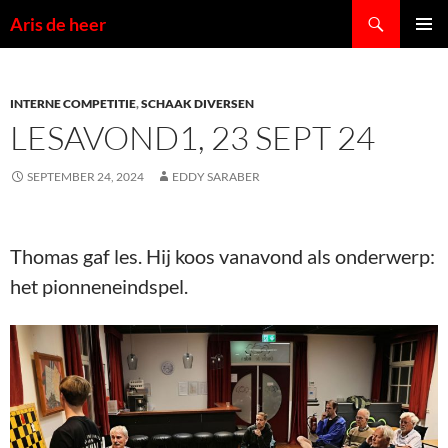
Ga
Zoeken
Aris de heer
naar
PRIMAI
de
MENU
inhoud
INTERNE COMPETITIE
,
SCHAAK DIVERSEN
LESAVOND1, 23 SEPT 24
SEPTEMBER 24, 2024
EDDY SARABER
Thomas gaf les. Hij koos vanavond als onderwerp:
het pionneneindspel.