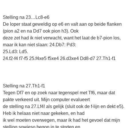
Stelling na 23…Lc8-e6
De loper staat geweldig op e6 en valt aan op beide flanken
(pion a2 en na Dd7 ook pion h3). Ook
deze zet had ik niet verwacht, want het laat de b7-pion los,
maar ik kan niet slaan: 24.Db7: Pd3:
25.Ld3: Ld5.
24.f2-f4 f7-f5 25.f4xe5 f5xe4 26.d3xe4 Dd8-d7 27.Th1-f1
Stelling na 27.Th1-f1
Tegen Df7 en op zoek naar tegenspel met Tf6, maar dat
pakte verkeerd uit. Mijn computer evalueert
de stelling na 27.Lf4! als gelijk (sluit ook de f-lijn en dekt e5).
Heb ik helaas niet naar gekeken, en had
ik wel moeten overwegen, maar ik had het gevoel dat mijn
stelling sowieso begon in te storten en