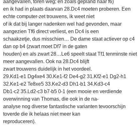
aangevallen, toren weg; en zoals gepland naar f6)
en ik had in plaats daarvan 28.Dc4 moeten proberen. Een
echte computer-zet trouwens, ik weet niet
of ik dat bij langer nadenken wel had gevonden, maar
aangezien Tf6 direct verliest, en Dc4 is een
schaakzetje, dus misschien… De dame staat actiever op c4
dan op b4 (zwart moet Df7 in de gaten
houden) en als zwart 28…Le6 speelt staat Tf1 tenminste niet
meer aangevallen. Ook na 28.Dc4 blijft
zwart trouwens duidelijk in het voordeel.
29.Kd1-e1 Dg4xe4 30.Ke1-f2 De4-g2 31.Kf2-e1 Dg2-h1
32.Ke1-e2 Te8xe5 33.Ke2-d3 Dh1-b1 34.Kd3-c4
Db1-c2 35.Ld2-c3 b7-b5 0-1 (een mooie en verdiende
overwinning van Thomas, die ook in de na-
analyse nog diverse fantastische varianten tevoorschijn
toverde die ik helaas niet meer kan
reproduceren).