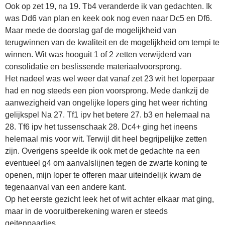
Ook op zet 19, na 19. Tb4 veranderde ik van gedachten. Ik
was Dd6 van plan en keek ook nog even naar Dc5 en Df6.
Maar mede de doorslag gaf de mogelijkheid van
terugwinnen van de kwaliteit en de mogelijkheid om tempi te
winnen. Wit was hooguit 1 of 2 zetten verwijderd van
consolidatie en beslissende materiaalvoorsprong.
Het nadeel was wel weer dat vanaf zet 23 wit het loperpaar
had en nog steeds een pion voorsprong. Mede dankzij de
aanwezigheid van ongelijke lopers ging het weer richting
gelijkspel Na 27. Tf1 ipv het betere 27. b3 en helemaal na
28. Tf6 ipv het tussenschaak 28. Dc4+ ging het ineens
helemaal mis voor wit. Terwijl dit heel begrijpelijke zetten
zijn. Overigens speelde ik ook met de gedachte na een
eventueel g4 om aanvalslijnen tegen de zwarte koning te
openen, mijn loper te offeren maar uiteindelijk kwam de
tegenaanval van een andere kant.
Op het eerste gezicht leek het of wit achter elkaar mat ging,
maar in de vooruitberekening waren er steeds
geitenpaadjes