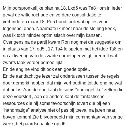
Mijn oorspronkelijke plan na 18. Lxd5 was Te8+ om in ieder
geval de witte rochade en verdere consolidatie te
verhinderen maar 18. Pe5 houdt ook wat opties voor
tegenspel open. Naarmate ik meer naar de stelling keek,
was ik toch minder optimistisch over mijn kansen.
Overigens na de partij kwam Ron nog met de suggestie om
in plaats van 17. ed5 , 17. Ta4 te spelen met het idee Ta8 en
na activering van de zwarte dameloper volgt torenruil wat
zwarts taak verder bemoeilijkt.
En de engine vind dit ook een goede optie..
En de aandachtige lezer zal ondertussen tussen de regels
door gemerkt hebben dat mijn verhouding tot de engine wat
dubbel is. Aan de ene kant de soms “onmogelijke” zetten die
deze voorstelt , aan de andere kant de fantastische
ressources die hij soms tevoorschijn tovert die bij een
“handmatige” analyse niet of pas bij toeval na jaren naar
boven komen! Zie bijvoorbeeld mijn commentaar van vorige
week, het paardschaakje op d6.