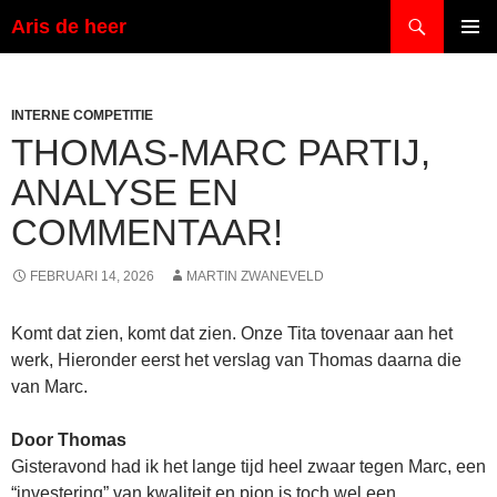
Ga
Zoeken
Aris de heer
naar
PRIMAI
de
MENU
inhoud
INTERNE COMPETITIE
THOMAS-MARC PARTIJ,
ANALYSE EN
COMMENTAAR!
FEBRUARI 14, 2026
MARTIN ZWANEVELD
Komt dat zien, komt dat zien. Onze Tita tovenaar aan het
werk, Hieronder eerst het verslag van Thomas daarna die
van Marc.
Door Thomas
Gisteravond had ik het lange tijd heel zwaar tegen Marc, een
“investering” van kwaliteit en pion is toch wel een