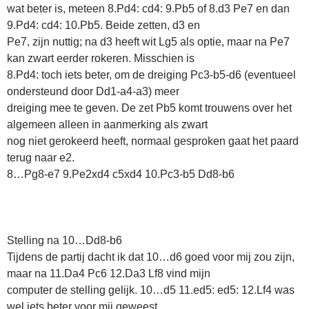
wat beter is, meteen 8.Pd4: cd4: 9.Pb5 of 8.d3 Pe7 en dan
9.Pd4: cd4: 10.Pb5. Beide zetten, d3 en
Pe7, zijn nuttig; na d3 heeft wit Lg5 als optie, maar na Pe7
kan zwart eerder rokeren. Misschien is
8.Pd4: toch iets beter, om de dreiging Pc3-b5-d6 (eventueel
ondersteund door Dd1-a4-a3) meer
dreiging mee te geven. De zet Pb5 komt trouwens over het
algemeen alleen in aanmerking als zwart
nog niet gerokeerd heeft, normaal gesproken gaat het paard
terug naar e2.
8…Pg8-e7 9.Pe2xd4 c5xd4 10.Pc3-b5 Dd8-b6
Stelling na 10…Dd8-b6
Tijdens de partij dacht ik dat 10…d6 goed voor mij zou zijn,
maar na 11.Da4 Pc6 12.Da3 Lf8 vind mijn
computer de stelling gelijk. 10…d5 11.ed5: ed5: 12.Lf4 was
wel iets beter voor mij geweest.