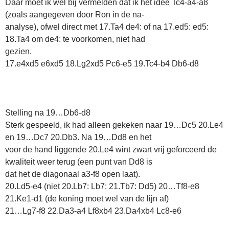
Daar moet ik wel bij vermelden dat ik het idee Tc4-a4-a8
(zoals aangegeven door Ron in de na-
analyse), ofwel direct met 17.Ta4 de4: of na 17.ed5: ed5:
18.Ta4 om de4: te voorkomen, niet had
gezien.
17.e4xd5 e6xd5 18.Lg2xd5 Pc6-e5 19.Tc4-b4 Db6-d8
Stelling na 19…Db6-d8
Sterk gespeeld, ik had alleen gekeken naar 19…Dc5 20.Le4
en 19…Dc7 20.Db3. Na 19…Dd8 en het
voor de hand liggende 20.Le4 wint zwart vrij geforceerd de
kwaliteit weer terug (een punt van Dd8 is
dat het de diagonaal a3-f8 open laat).
20.Ld5-e4 (niet 20.Lb7: Lb7: 21.Tb7: Dd5) 20…Tf8-e8
21.Ke1-d1 (de koning moet wel van de lijn af)
21…Lg7-f8 22.Da3-a4 Lf8xb4 23.Da4xb4 Lc8-e6