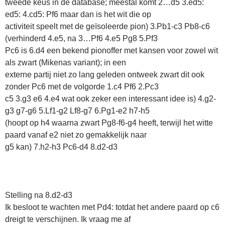
tweede keus in de database; meestal komt 2…d5 3.ed5:
ed5: 4.cd5: Pf6 maar dan is het wit die op
activiteit speelt met de geïsoleerde pion) 3.Pb1-c3 Pb8-c6
(verhinderd 4.e5, na 3…Pf6 4.e5 Pg8 5.Pf3
Pc6 is 6.d4 een bekend pionoffer met kansen voor zowel wit
als zwart (Mikenas variant); in een
externe partij niet zo lang geleden ontweek zwart dit ook
zonder Pc6 met de volgorde 1.c4 Pf6 2.Pc3
c5 3.g3 e6 4.e4 wat ook zeker een interessant idee is) 4.g2-
g3 g7-g6 5.Lf1-g2 Lf8-g7 6.Pg1-e2 h7-h5
(hoopt op h4 waarna zwart Pg8-f6-g4 heeft, terwijl het witte
paard vanaf e2 niet zo gemakkelijk naar
g5 kan) 7.h2-h3 Pc6-d4 8.d2-d3
Stelling na 8.d2-d3
Ik besloot te wachten met Pd4: totdat het andere paard op c6
dreigt te verschijnen. Ik vraag me af