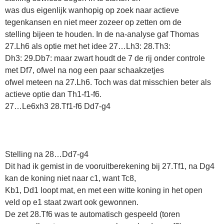
was dus eigenlijk wanhopig op zoek naar actieve
tegenkansen en niet meer zozeer op zetten om de
stelling bijeen te houden. In de na-analyse gaf Thomas
27.Lh6 als optie met het idee 27…Lh3: 28.Th3:
Dh3: 29.Db7: maar zwart houdt de 7 de rij onder controle
met Df7, ofwel na nog een paar schaakzetjes
ofwel meteen na 27.Lh6. Toch was dat misschien beter als
actieve optie dan Th1-f1-f6.
27…Le6xh3 28.Tf1-f6 Dd7-g4
Stelling na 28…Dd7-g4
Dit had ik gemist in de vooruitberekening bij 27.Tf1, na Dg4
kan de koning niet naar c1, want Tc8,
Kb1, Dd1 loopt mat, en met een witte koning in het open
veld op e1 staat zwart ook gewonnen.
De zet 28.Tf6 was te automatisch gespeeld (toren