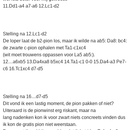
11.Dd1-a4 a7-a6 12.Lc1-d2
Stelling na 12.Lc1-d2
De loper laat de b2-pion los, maar ik wilde na ab5: Da8: bc4:
de zwarte c-pion ophalen met Ta1-c1xc4
(wit moet trouwens oppassen voor La5 ab5:).
12…a6xb5 13.Da4xa8 b5xc4 14.Ta1-c1 0-0 15.Da4-a3 Pe7-
c6 16.Tc1xc4 d7-d5
Stelling na 16…d7-d5
Dit vond ik een lastig moment, de pion pakken of niet?
Uiteraard is de pionwinst erg riskant, maar na
lang nadenken kon ik voor zwart niets concreets vinden dus
ik kon de gratis pion niet weerstaan.