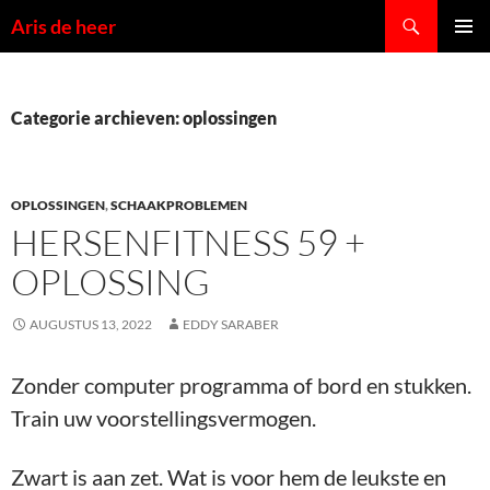
Ga
Zoeken
Aris de heer
naar
PRIMAI
de
MENU
inhoud
Categorie archieven: oplossingen
OPLOSSINGEN
,
SCHAAKPROBLEMEN
HERSENFITNESS 59 +
OPLOSSING
AUGUSTUS 13, 2022
EDDY SARABER
Zonder computer programma of bord en stukken.
Train uw voorstellingsvermogen.
Zwart is aan zet. Wat is voor hem de leukste en