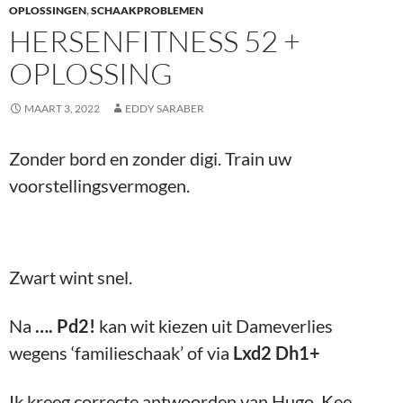
OPLOSSINGEN
,
SCHAAKPROBLEMEN
HERSENFITNESS 52 +
OPLOSSING
MAART 3, 2022
EDDY SARABER
Zonder bord en zonder digi. Train uw
voorstellingsvermogen.
Zwart wint snel.
Na
…. Pd2!
kan wit kiezen uit Dameverlies
wegens ‘familieschaak’ of via
Lxd2 Dh1+
Ik kreeg correcte antwoorden van Hugo, Kee,