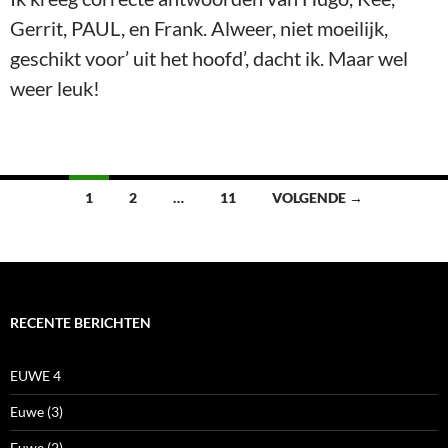
Gerrit, PAUL, en Frank. Alweer, niet moeilijk,
geschikt voor’ uit het hoofd’, dacht ik. Maar wel
weer leuk!
Berichten
1
2
…
11
VOLGENDE →
navigatie
RECENTE BERICHTEN
EUWE 4
Euwe (3)
Euwe (2)