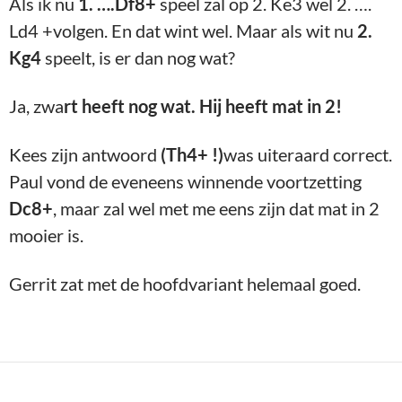
Als ik nu
1. ….Df8+
speel zal op 2. Ke3 wel 2. ….
Ld4 +volgen. En dat wint wel. Maar als wit nu
2.
Kg4
speelt, is er dan nog wat?
Ja, zwa
rt heeft nog wat. Hij heeft mat in 2!
Kees zijn antwoord
(Th4+ !)
was uiteraard correct.
Paul vond de eveneens winnende voortzetting
Dc8+
, maar zal wel met me eens zijn dat mat in 2
mooier is.
Gerrit zat met de hoofdvariant helemaal goed.