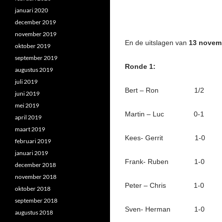
januari 2020
december 2019
november 2019
En de uitslagen van
13 novem
oktober 2019
september 2019
Ronde 1:
augustus 2019
juli 2019
Bert – Ron 1/2
juni 2019
mei 2019
Martin – Luc 0-1
april 2019
maart 2019
Kees- Gerrit 1-0
februari 2019
januari 2019
Frank- Ruben 1-0
december 2018
november 2018
Peter – Chris 1-0
oktober 2018
september 2018
Sven- Herman 1-0
augustus 2018