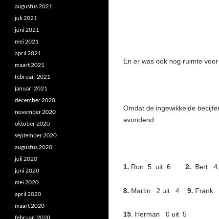
augustus 2021
juli 2021
juni 2021
mei 2021
april 2021
En er was ook nog ruimte voo
maart 2021
februari 2021
januari 2021
december 2020
Omdat de ingewikkelde becijfer
november 2020
avondend:
oktober 2020
september 2020
augustus 2020
juli 2020
1.
Ron 5 uit 6
2.
Bert 4,
juni 2020
mei 2020
8.
Martin 2 uit 4
9.
Frank 2
april 2020
maart 2020
15
. Herman 0 uit 5
februari 2020