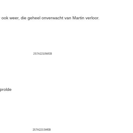
 ook weer, die geheel onverwacht van Martin verloor.
2S7A2210WEB
oprolde
2S7A2211WEB