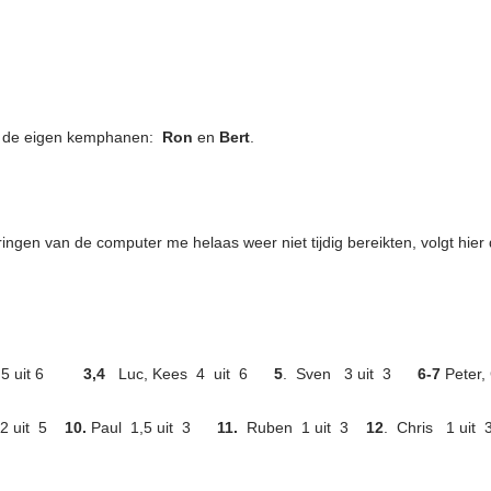
r de eigen kemphanen:
Ron
en
Bert
.
ingen van de computer me helaas weer niet tijdig bereikten, volgt hier
5 uit 6
3,4
Luc, Kees
4 uit 6
5
. Sven 3 uit 3
6-7
Peter, 
 uit 5
10.
Paul 1,5 uit 3
11.
Ruben 1 uit 3
12
. Chris 1 uit 