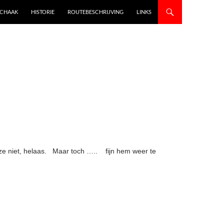
SCHAAK
HISTORIE
ROUTEBESCHRIJVING
LINKS
eze niet, helaas. Maar toch ….. fijn hem weer te