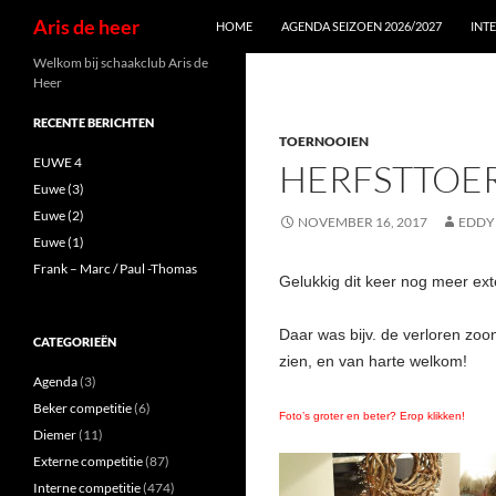
Zoeken
Aris de heer
HOME
AGENDA SEIZOEN 2026/2027
INT
Ga
Welkom bij schaakclub Aris de
Heer
naar
de
RECENTE BERICHTEN
TOERNOOIEN
inhoud
EUWE 4
HERFSTTOER
Euwe (3)
Euwe (2)
NOVEMBER 16, 2017
EDDY
Euwe (1)
Frank – Marc / Paul -Thomas
Gelukkig dit keer nog meer ext
Daar was bijv. de verloren zo
CATEGORIEËN
zien, en van harte welkom!
Agenda
(3)
Beker competitie
(6)
Foto’s groter en beter? Erop klikken!
Diemer
(11)
Externe competitie
(87)
Interne competitie
(474)