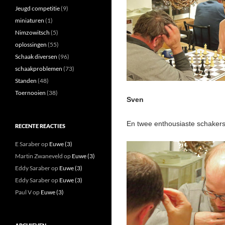
Jeugd competitie
(9)
miniaturen
(1)
Nimzowitsch
(5)
oplossingen
(55)
Schaak diversen
(96)
schaakproblemen
(73)
Standen
(48)
Toernooien
(38)
Sven
En twee enthousiaste schakers
RECENTE REACTIES
E Saraber
op
Euwe (3)
Martin Zwaneveld
op
Euwe (3)
Eddy Saraber
op
Euwe (3)
Eddy Saraber
op
Euwe (3)
Paul V
op
Euwe (3)