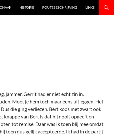
SCHAAK
HISTORIE
ROUTEBESCHRIJVING
LINKS
, jammer. Gerrit had er niet echt zin in.
houden. Moet je hem toch maar eens uitleggen. Het
Dus die ging verliezen. Bert koos met zwart ook
het knappe van Bert is dat hij nooit opgeeft en
loten tot remise. Daar was ik toen blij mee omdat
j toen dus gelijk accepteerde. Ik had in de partij