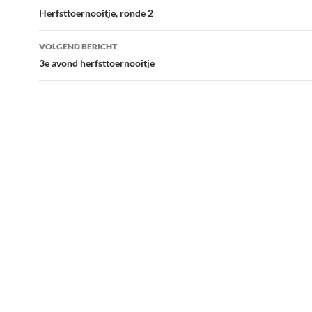
navigatie
Herfsttoernooitje, ronde 2
VOLGEND BERICHT
3e avond herfsttoernooitje