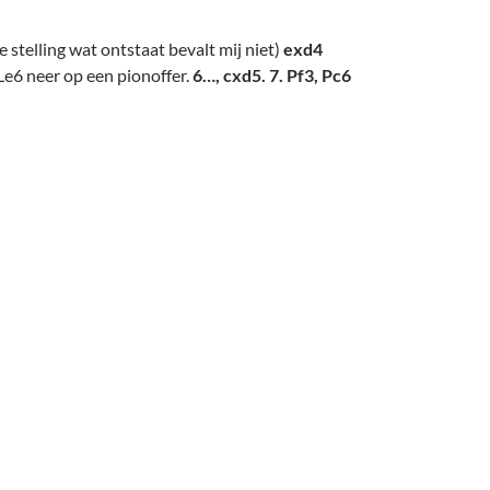
 stelling wat ontstaat bevalt mij niet)
exd4
 Le6 neer op een pionoffer.
6…, cxd5. 7. Pf3, Pc6