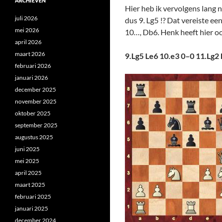
ARCHIEVEN
Hier heb ik vervolgens lang n
juli 2026
dus 9. Lg5 !? Dat vereiste e
mei 2026
10…, Db6. Henk heeft hier oo
april 2026
maart 2026
9.Lg5 Le6 10.e3 0–0 11.Lg2
februari 2026
januari 2026
december 2025
november 2025
oktober 2025
september 2025
augustus 2025
juni 2025
mei 2025
april 2025
maart 2025
februari 2025
januari 2025
december 2024