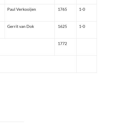
Paul Verkooijen
1765
1-0
Gerrit van Dok
1625
1-0
1772