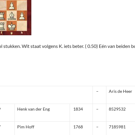
l stukken. Wit staat volgens K. iets beter. ( 0.50) Eén van beiden 
–
Aris de Heer
9
Henk van der Eng
1834
–
8529532
7
Pim Hoff
1768
–
7185981