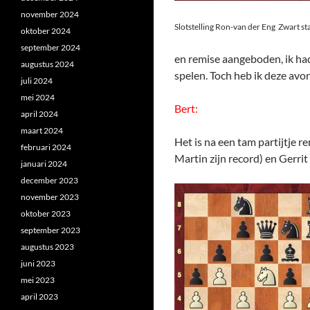
november 2024
Slotstelling Ron-van der Eng Zwart sta
oktober 2024
september 2024
en remise aangeboden, ik had
augustus 2024
spelen. Toch heb ik deze av
juli 2024
mei 2024
Bert:
april 2024
maart 2024
Het is na een tam partijtje r
februari 2024
Martin zijn record) en Gerrit
januari 2024
december 2023
november 2023
oktober 2023
september 2023
augustus 2023
juni 2023
mei 2023
april 2023