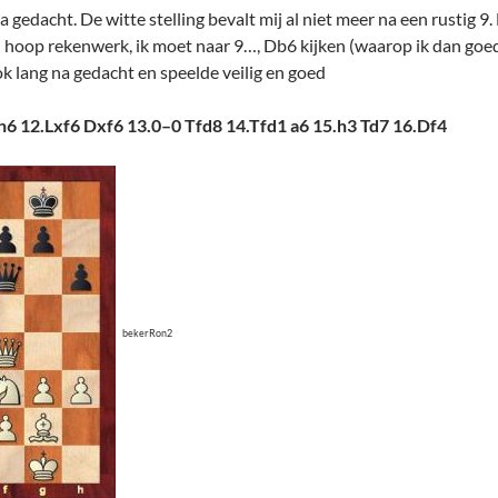
a gedacht. De witte stelling bevalt mij al niet meer na een rustig 9.
en hoop rekenwerk, ik moet naar 9…, Db6 kijken (waarop ik dan goed
k lang na gedacht en speelde veilig en goed
 h6 12.Lxf6 Dxf6 13.0–0 Tfd8 14.Tfd1 a6 15.h3 Td7 16.Df4
bekerRon2