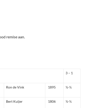
bood remise aan.
3 – 1
Ron de Vink
1895
½-½
Bert Kuijer
1806
½-½