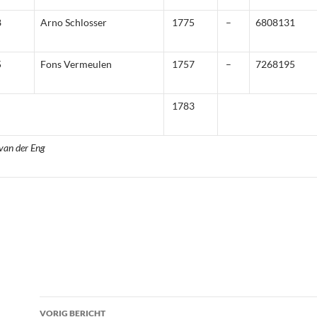
8
Arno Schlosser
1775
–
6808131
5
Fons Vermeulen
1757
–
7268195
1783
van der Eng
Bericht
VORIG BERICHT