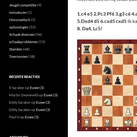
Jeugd competitie
(9)
miniaturen
(1)
1.c4 e5 2.Pc3 Pf6 3.g3 c6 4.
Nimzowitsch
(5)
5.Dxd4 d5 6.cxd5 cxd5
Ik k
oplossingen
(55)
8. Da4, Lc5!
Schaak diversen
(96)
schaakproblemen
(73)
Standen
(48)
Toernooien
(38)
RECENTE REACTIES
E Saraber
op
Euwe (3)
Martin Zwaneveld
op
Euwe (3)
Eddy Saraber
op
Euwe (3)
Eddy Saraber
op
Euwe (3)
Paul V
op
Euwe (3)