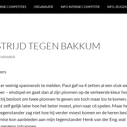
ERNE COMPETITIES
ORGANISATIE
INFO INTERNE COMPETITIE
INFO JEUGD
TRIJD TEGEN BAKKUM
 SARABER
vers
 er weinig spannends te melden. Paul gaf na 4 zetten al een stuk weg
per – eindspel en gaat dan al zijn pionnen op de verkeerde kleur 
hij besloot om twee pionnen te geven om toch maar los te komen. 
st zelf gelijk later hoe het beter moest, pion naar c6 spelen. Maar 
jn tegenstander zag niet hoe hij verder moest komen en de heren bes
emise kon aanbieden aan mijn tegenstander Henk van der Eng, wat hi
k nergens intrappen.