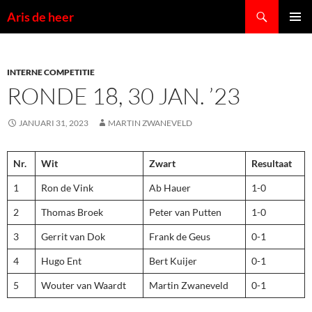
Ga
Zoeken
Aris de heer
naar
PRIMAI
de
MENU
inhoud
INTERNE COMPETITIE
RONDE 18, 30 JAN. ’23
JANUARI 31, 2023
MARTIN ZWANEVELD
Nr.
Wit
Zwart
Resultaat
1
Ron de Vink
Ab Hauer
1-0
2
Thomas Broek
Peter van Putten
1-0
3
Gerrit van Dok
Frank de Geus
0-1
4
Hugo Ent
Bert Kuijer
0-1
5
Wouter van Waardt
Martin Zwaneveld
0-1