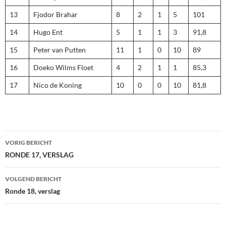
13
Fjodor Brahar
8
2
1
5
101
14
Hugo Ent
5
1
1
3
91,8
15
Peter van Putten
11
1
0
10
89
16
Doeko Wilms Floet
4
2
1
1
85,3
17
Nico de Koning
10
0
0
10
81,8
Bericht
VORIG BERICHT
navigatie
RONDE 17, VERSLAG
VOLGEND BERICHT
Ronde 18, verslag