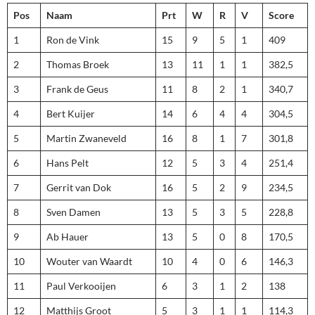
Pos
Naam
Prt
W
R
V
Score
1
Ron de Vink
15
9
5
1
409
2
Thomas Broek
13
11
1
1
382,5
3
Frank de Geus
11
8
2
1
340,7
4
Bert Kuijer
14
6
4
4
304,5
5
Martin Zwaneveld
16
8
1
7
301,8
6
Hans Pelt
12
5
3
4
251,4
7
Gerrit van Dok
16
5
2
9
234,5
8
Sven Damen
13
5
3
5
228,8
9
Ab Hauer
13
5
0
8
170,5
10
Wouter van Waardt
10
4
0
6
146,3
11
Paul Verkooijen
6
3
1
2
138
12
Matthijs Groot
5
3
1
1
114,3