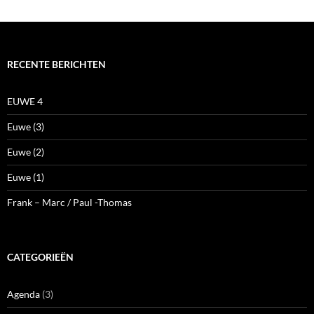
Frank – Marc / Paul -Thomas
CATEGORIEËN
Agenda
(3)
Beker competitie
(6)
Diemer
(11)
Externe competitie
(87)
Interne competitie
(474)
Jeugd competitie
(9)
miniaturen
(1)
Nimzowitsch
(5)
oplossingen
(55)