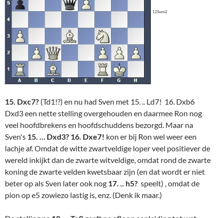
12Sven2
15. Dxc7?
(Td1!?) en nu had Sven met 15. .. Ld7! 16. Dxb6
Dxd3 een nette stelling overgehouden en daarmee Ron nog
veel hoofdbrekens en hoofdschuddens bezorgd. Maar na
Sven's
15. … Dxd3? 16. Dxe7!
kon er bij Ron wel weer een
lachje af. Omdat de witte zwartveldige loper veel positiever de
wereld inkijkt dan de zwarte witveldige, omdat rond de zwarte
koning de zwarte velden kwetsbaar zijn (en dat wordt er niet
beter op als Sven later ook nog
17. .. h5?
speelt) , omdat de
pion op e5 zowiezo lastig is, enz. (Denk ik maar.)