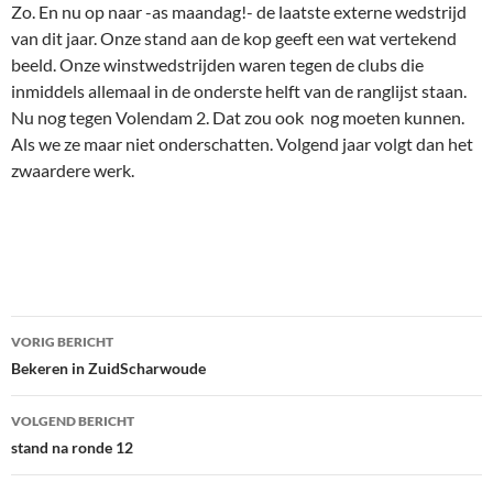
Bericht
VORIG BERICHT
navigatie
Bekeren in ZuidScharwoude
VOLGEND BERICHT
stand na ronde 12
RECENTE BERICHTEN
EUWE 4
Euwe (3)
Euwe (2)
Euwe (1)