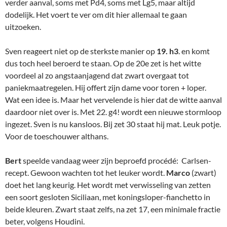
verder aanval, soms met Pd4, soms met Lg5, maar altijd
dodelijk. Het voert te ver om dit hier allemaal te gaan
uitzoeken.
Sven reageert niet op de sterkste manier op
19. h3
. en komt
dus toch heel beroerd te staan. Op de 20e zet is het witte
voordeel al zo angstaanjagend dat zwart overgaat tot
paniekmaatregelen. Hij offert zijn dame voor toren + loper.
Wat een idee is. Maar het vervelende is hier dat de witte aanval
daardoor niet over is. Met 22. g4! wordt een nieuwe stormloop
ingezet. Sven is nu kansloos. Bij zet 30 staat hij mat. Leuk potje.
Voor de toeschouwer althans.
Bert
speelde vandaag weer zijn beproefd procédé: Carlsen-
recept. Gewoon wachten tot het leuker wordt.
Marco
(zwart)
doet het lang keurig. Het wordt met verwisseling van zetten
een soort gesloten Siciliaan, met koningsloper-fianchetto in
beide kleuren. Zwart staat zelfs, na zet 17, een minimale fractie
beter, volgens Houdini.