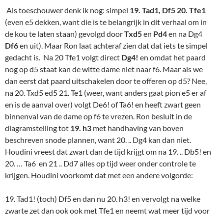
Als toeschouwer denk ik nog: simpel
19. Tad1, Df5
20. Tfe1
(even e5 dekken, want die is te belangrijk in dit verhaal om in
de kou te laten staan) gevolgd door
Txd5
en
Pd4
en na Dg4
Df6
en uit). Maar Ron laat achteraf zien dat dat iets te simpel
gedacht is. Na 20 Tfe1 volgt direct
Dg4!
en omdat het paard
nog op d5 staat kan de witte dame niet naar f6. Maar als we
dan eerst dat paard uitschakelen door te offeren op d5? Nee,
na 20. Txd5 ed5 21. Te1 (weer, want anders gaat pion e5 er af
en is de aanval over) volgt De6! of Ta6! en heeft zwart geen
binnenval van de dame op f6 te vrezen. Ron besluit in de
diagramstelling tot
19. h3
met handhaving van boven
beschreven snode plannen, want 20. .. Dg4 kan dan niet.
Houdini vreest dat zwart dan de tijd krijgt om na 19. .. Db5! en
20. … Ta6 en 21 .. Dd7 alles op tijd weer onder controle te
krijgen. Houdini voorkomt dat met een andere volgorde:
19. Tad1! (toch) Df5 en dan nu 20. h3! en vervolgt na welke
zwarte zet dan ook ook met Tfe1 en neemt wat meer tijd voor