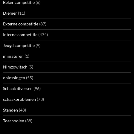
Schaak diversen
(96)
schaakproblemen
(73)
Standen
(48)
Toernooien
(38)
RECENTE REACTIES
E Saraber
op
Euwe (3)
Martin Zwaneveld
op
Euwe (3)
Eddy Saraber
op
Euwe (3)
Eddy Saraber
op
Euwe (3)
Paul V
op
Euwe (3)