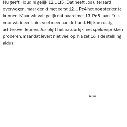
Nu geeft Houdini gelijk 12. .. Lf5 . Dat heeft Jos uiteraard
overwogen, maar denkt met eerst
12. .. Pc4
het nog sterker te
kunnen. Maar wit valt gelijk dat paard met
13. Pe5!
aan. Er is
voor wit ineens niet veel meer aan de hand. Hij kan rustig
achterover leunen. Jos blijft het natuurlijk met speldenprikken
proberen, maar dat levert niet veel op. Na zet 16 is de stellling
aldus:
12Jos2
Natuurlijk moet wit nu wel even zijn dame wegzetten want
God weet wat die knol op e4 anders gaat ondernemen. Bijv. 17.
Db3. Wat Martin precies bezielde zal wel een raadsel blijven.
Hij wou het lekker spannend en ingewikkeld houden vermoed
ik.
17. cxd5??
Denkt dat na (natuurlijk)
17. .. Pxg3
18. Db3
Pxf1 19. dxc6 schaak Le6 20. cxb7 Lxb3 21. bxa8D Dxa8 22.
Lxa8 Txa8 23. axb3 een winststelling voor wit overblijft. Knap
hoor. Alleen overziet hij dat zwart niet 18. .. Pxf1 speelt maar
18. .. Pxe2 schaak
en dan
19. Kh1 Pxf4
en nu liggen de