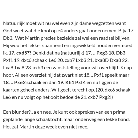
kaarten geheel anders. Wit geeft terecht op. (20. dxc6 schaak
Le6 en nu volgt op het ooit bedoelde 21. cxb7 Pxg2!)
Een blunder? Ja en nee. Je kunt ook spreken van een prima
geplande lange schaaktocht, maar onderweg een lekke band.
Het zat Martin deze week even niet mee.
Zo. En nu op naar -as maandag!- de laatste externe wedstrijd
van dit jaar. Onze stand aan de kop geeft een wat vertekend
beeld. Onze winstwedstrijden waren tegen de clubs die
inmiddels allemaal in de onderste helft van de ranglijst staan.
Nu nog tegen Volendam 2. Dat zou ook nog moeten kunnen.
Als we ze maar niet onderschatten. Volgend jaar volgt dan het
zwaardere werk.