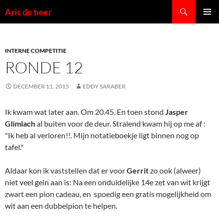
Ga
Zoeken
Aris de heer
naar
PRIMAI
de
MENU
inhoud
INTERNE COMPETITIE
RONDE 12
DECEMBER 11, 2015
EDDY SARABER
Ik kwam wat later aan. Om 20.45. En toen stond
Jasper
Glimlach
al buiten voor de deur. Stralend kwam hij op me af :
"Ik heb al verloren!!. Mijn notatieboekje ligt binnen nog op
tafel."
Aldaar kon ik vaststellen dat er voor
Gerrit
zo ook (alweer)
niet veel gein aan is: Na een onduidelijke 14e zet van wit krijgt
zwart een pion cadeau, en spoedig een gratis mogelijkheid om
wit aan een dubbelpion te helpen.