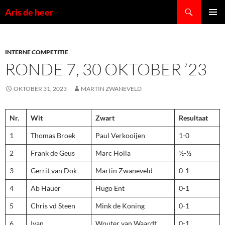
Ga
Zoeken
Aris de heer
naar
PRIMAI
de
MENU
inhoud
INTERNE COMPETITIE
RONDE 7, 30 OKTOBER ’23
OKTOBER 31, 2023
MARTIN ZWANEVELD
Nr.
Wit
Zwart
Resultaat
1
Thomas Broek
Paul Verkooijen
1-0
2
Frank de Geus
Marc Holla
½-½
3
Gerrit van Dok
Martin Zwaneveld
0-1
4
Ab Hauer
Hugo Ent
0-1
5
Chris vd Steen
Mink de Koning
0-1
6
Ivan
Wouter van Waardt
0-1