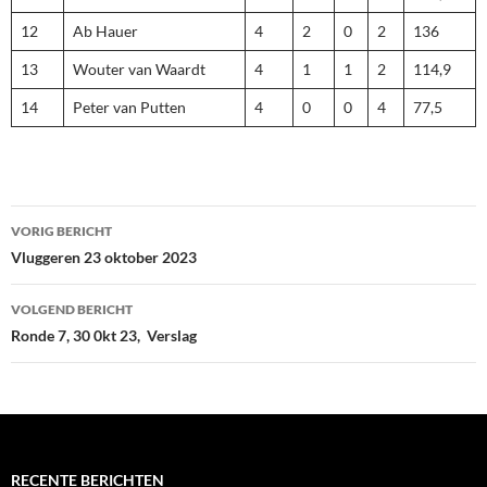
12
Ab Hauer
4
2
0
2
136
13
Wouter van Waardt
4
1
1
2
114,9
14
Peter van Putten
4
0
0
4
77,5
Bericht
VORIG BERICHT
navigatie
Vluggeren 23 oktober 2023
VOLGEND BERICHT
Ronde 7, 30 0kt 23, Verslag
RECENTE BERICHTEN