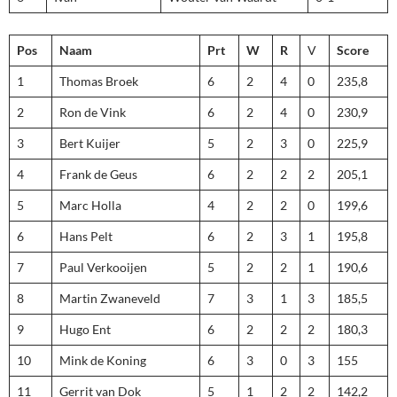
Pos
Naam
Prt
W
R
V
Score
1
Thomas Broek
6
2
4
0
235,8
2
Ron de Vink
6
2
4
0
230,9
3
Bert Kuijer
5
2
3
0
225,9
4
Frank de Geus
6
2
2
2
205,1
5
Marc Holla
4
2
2
0
199,6
6
Hans Pelt
6
2
3
1
195,8
7
Paul Verkooijen
5
2
2
1
190,6
8
Martin Zwaneveld
7
3
1
3
185,5
9
Hugo Ent
6
2
2
2
180,3
10
Mink de Koning
6
3
0
3
155
11
Gerrit van Dok
5
1
2
2
142,2