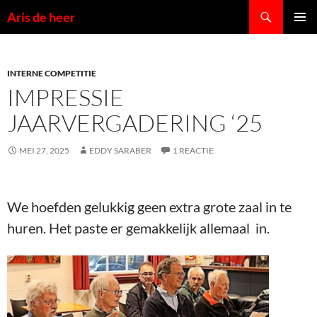
Ga
Zoeken
Aris de heer
naar
PRIMAI
de
MENU
inhoud
INTERNE COMPETITIE
IMPRESSIE
JAARVERGADERING ‘25
MEI 27, 2025
EDDY SARABER
1 REACTIE
We hoefden gelukkig geen extra grote zaal in te
huren. Het paste er gemakkelijk allemaal in.