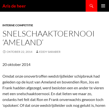
Ga
Zoeken
Aris de heer
naar
PRIMAI
de
MENU
inhoud
INTERNE COMPETITIE
SNELSCHAAKTOERNOOI
‘AMELAND’
OKTOBER 22, 2014
EDDY SARABER
20 oktober 2014
Omdat onze onovertroffen wedstrijdleider schipbreuk had
geleden op de kust van Ameland en bovendien Ron, Jos en
Frank hadden afgezegd, werd besloten een en ander te vieren
met een snelschaaktoernooi. En dat lieten we maar zo,
ondanks het feit dat Ron en Frank onverwachts gewoon toch
'opdoken'. Of dat onze wedstrijdleider ook nog gelukt is, horen