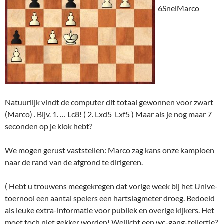
6SnelMarco
Natuurlijk vindt de computer dit totaal gewonnen voor zwart
(Marco) . Bijv. 1. … Lc8! ( 2. Lxd5 Lxf5 ) Maar als je nog maar 7
seconden op je klok hebt?
We mogen gerust vaststellen: Marco zag kans onze kampioen
naar de rand van de afgrond te dirigeren.
( Hebt u trouwens meegekregen dat vorige week bij het Unive-
toernooi een aantal spelers een hartslagmeter droeg. Bedoeld
als leuke extra-informatie voor publiek en overige kijkers. Het
moet toch niet gekker worden! Wellicht een wc-gang-tellertje?