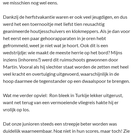
we misschien nog wel eens.
Dankzij de herfstvakantie waren er ook veel jeugdigen, en dus
werd het een toernooitje met liefst tien reusachtig
geanimeerde houtjesschuivers en klokmeppers. Als je dan voor
het eerst een paar gehoorapparaten in je oren hebt
gefrommeld, weet je niet wat je hoort. Ook dit is een
wedstrijdje: wie maakt de meeste herrie op het bord? Mijns
inziens (inhorens?) werd dit ruimschoots gewonnen door
Martin. Vooral als hij slechter staat worden de zetten met heel
veel kracht en overtuiging uitgevoerd, waarschijnlijk in de
hoop daarmee de tegenstander op een dwaalspoor te brengen.
Wat me verder opviel: Ron bleek in Turkije lekker uitgerust,
want net terug van een vermoeiende vliegreis hakte hij er
vrolijk op los.
Dat onze junioren steeds een streepje beter worden was
duidelijk waarneembaar. Nog niet in hun scores, maar toch! Zie