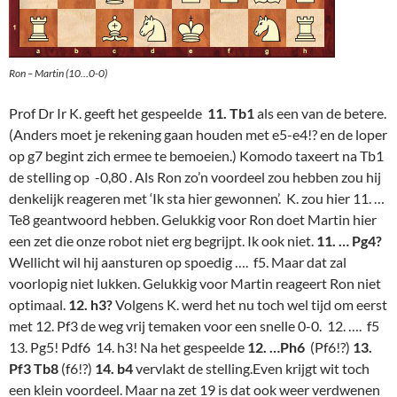
Ron – Martin (10…0-0)
Prof Dr Ir K. geeft het gespeelde
11. Tb1
als een van de betere.
(Anders moet je rekening gaan houden met e5-e4!? en de loper
op g7 begint zich ermee te bemoeien.) Komodo taxeert na Tb1
de stelling op -0,80 . Als Ron zo’n voordeel zou hebben zou hij
denkelijk reageren met ‘Ik sta hier gewonnen’. K. zou hier 11. …
Te8 geantwoord hebben. Gelukkig voor Ron doet Martin hier
een zet die onze robot niet erg begrijpt. Ik ook niet.
11. … Pg4?
Wellicht wil hij aansturen op spoedig …. f5. Maar dat zal
voorlopig niet lukken. Gelukkig voor Martin reageert Ron niet
optimaal.
12. h3?
Volgens K. werd het nu toch wel tijd om eerst
met 12. Pf3 de weg vrij temaken voor een snelle 0-0. 12. …. f5
13. Pg5! Pdf6 14. h3! Na het gespeelde
12. …Ph6
(Pf6!?)
13.
Pf3 Tb8
(f6!?)
14. b4
vervlakt de stelling.Even krijgt wit toch
een klein voordeel. Maar na zet 19 is dat ook weer verdwenen