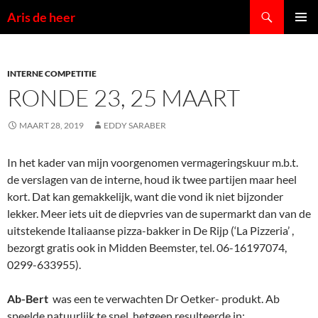
Ga
Zoeken
Aris de heer
naar
PRIMAI
de
MENU
inhoud
INTERNE COMPETITIE
RONDE 23, 25 MAART
MAART 28, 2019
EDDY SARABER
In het kader van mijn voorgenomen vermageringskuur m.b.t.
de verslagen van de interne, houd ik twee partijen maar heel
kort. Dat kan gemakkelijk, want die vond ik niet bijzonder
lekker. Meer iets uit de diepvries van de supermarkt dan van de
uitstekende Italiaanse pizza-bakker in De Rijp (‘La Pizzeria’ ,
bezorgt gratis ook in Midden Beemster, tel. 06-16197074,
0299-633955).
Ab-Bert
was een te verwachten Dr Oetker- produkt. Ab
speelde natuurlijk te snel, hetgeen resulteerde in: