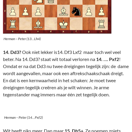
Herman – Peter (13…Lh4)
14. Dd3?
Ook niet lekker is14. Df3 Lxf2
maar toch wel veel
beter. Na 14. Dd3? staat wit totaal verloren na
14. …. Pxf2
!
Omdat er na dat Dd3 nu twee dreigingen tegelijk zijn: de dame
wordt aangevallen, maar ook een aftrekschaakschaak dreigt.
En dat is een kernwaarheid in het schaken: Je moet twee
dreigingen tegelijk creëren als je wilt winnen. Je arme
tegenstander mag immers maar één zet tegelijk doen.
Herman – Peter (14…Pxf2)
Wit heeft niks meer. Dan maar
15. Db5+
Ze noemen zoiets,