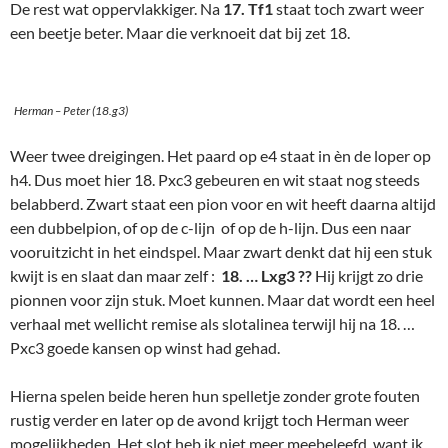
De rest wat oppervlakkiger. Na
17. Tf1
staat toch zwart weer
een beetje beter. Maar die verknoeit dat bij zet 18.
Herman – Peter (18.g3)
Weer twee dreigingen. Het paard op e4 staat in èn de loper op
h4. Dus moet hier 18. Pxc3 gebeuren en wit staat nog steeds
belabberd. Zwart staat een pion voor en wit heeft daarna altijd
een dubbelpion, of op de c-lijn of op de h-lijn. Dus een naar
vooruitzicht in het eindspel. Maar zwart denkt dat hij een stuk
kwijt is en slaat dan maar zelf :
18. … Lxg3 ??
Hij krijgt zo drie
pionnen voor zijn stuk. Moet kunnen. Maar dat wordt een heel
verhaal met wellicht remise als slotalinea terwijl hij na 18. …
Pxc3 goede kansen op winst had gehad.
Hierna spelen beide heren hun spelletje zonder grote fouten
rustig verder en later op de avond krijgt toch Herman weer
mogelijkheden. Het slot heb ik niet meer meebeleefd, want ik