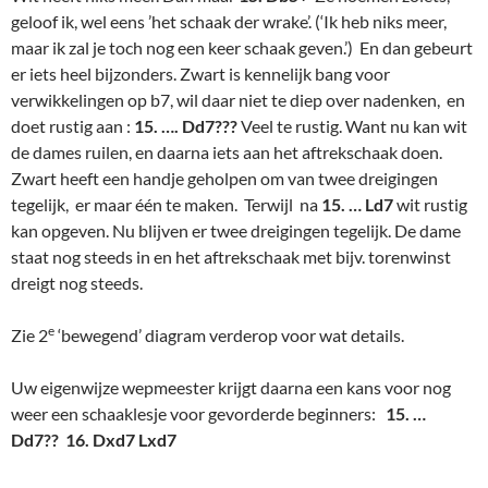
geloof ik, wel eens ’het schaak der wrake’. (‘Ik heb niks meer,
maar ik zal je toch nog een keer schaak geven.’) En dan gebeurt
er iets heel bijzonders. Zwart is kennelijk bang voor
verwikkelingen op b7, wil daar niet te diep over nadenken, en
doet rustig aan :
15. …. Dd7???
Veel te rustig. Want nu kan wit
de dames ruilen, en daarna iets aan het aftrekschaak doen.
Zwart heeft een handje geholpen om van twee dreigingen
tegelijk, er maar één te maken. Terwijl na
15. … Ld7
wit rustig
kan opgeven. Nu blijven er twee dreigingen tegelijk. De dame
staat nog steeds in en het aftrekschaak met bijv. torenwinst
dreigt nog steeds.
e
Zie 2
‘bewegend’ diagram verderop voor wat details.
Uw eigenwijze wepmeester krijgt daarna een kans voor nog
weer een schaaklesje voor gevorderde beginners:
15. …
Dd7?? 16. Dxd7 Lxd7