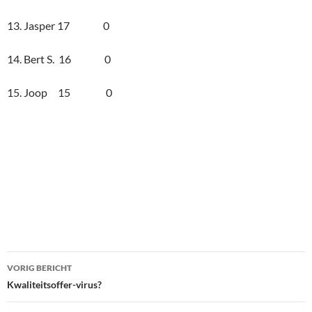
13. Jasper 17 0
14. Bert S. 16 0
15. Joop 15 0
Bericht
VORIG BERICHT
navigatie
Kwaliteitsoffer-virus?