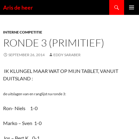
Ga
Zoeken
Aris de heer
naar
PRIMAI
de
MENU
inhoud
INTERNE COMPETITIE
RONDE 3 (PRIMITIEF)
SEPTEMBER 26, 2014
EDDY SARABER
IK KLUNGEL MAAR WAT OP MIJN TABLET, VANUIT
DUITSLAND :
de uitslagen van en ranglijst na ronde 3:
Ron- Niels 1-0
Marko – Sven 1-0
Jos – Bert K. 0-1