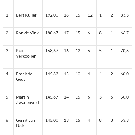
1
Bert Kuijer
192,00
18
15
12
1
2
83,3
2
Ron de Vink
180,67
17
15
6
8
1
66,7
3
Paul
168,67
16
12
6
5
1
70,8
Verkooijen
4
Frank de
145,83
15
10
4
4
2
60,0
Geus
5
Martin
145,67
14
15
6
3
6
50,0
Zwanenveld
6
Gerrit van
145,00
13
15
4
8
3
53,3
Dok