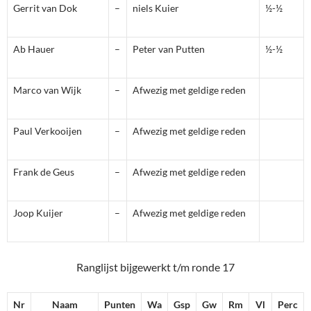
Gerrit van Dok
–
niels Kuier
½-½
Ab Hauer
–
Peter van Putten
½-½
Marco van Wijk
–
Afwezig met geldige reden
Paul Verkooijen
–
Afwezig met geldige reden
Frank de Geus
–
Afwezig met geldige reden
Joop Kuijer
–
Afwezig met geldige reden
Ranglijst bijgewerkt t/m ronde 17
Nr
Naam
Punten
Wa
Gsp
Gw
Rm
Vl
Perc