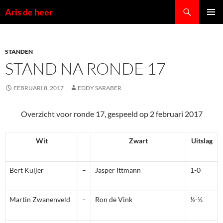
Ga
Zoeken
Aris de heer
naar
PRIMAI
de
MENU
inhoud
STANDEN
STAND NA RONDE 17
FEBRUARI 8, 2017
EDDY SARABER
Overzicht voor ronde 17, gespeeld op 2 februari 2017
Wit
Zwart
Uitslag
Bert Kuijer
–
Jasper Ittmann
1-0
Martin Zwanenveld
–
Ron de Vink
½-½