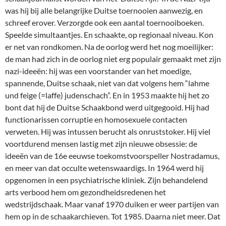
was hij bij alle belangrijke Duitse toernooien aanwezig, en
schreef erover. Verzorgde ook een aantal toernooiboeken.
Speelde simultaantjes. En schaakte, op regionaal niveau. Kon
er net van rondkomen. Na de oorlog werd het nog moeilijker:
de man had zich in de oorlog niet erg populair gemaakt met zijn
nazi-ideeën: hij was een voorstander van het moedige,
spannende, Duitse schaak, niet van dat volgens hem “lahme
und feige (=laffe) judenschach”. En in 1953 maakte hij het zo
bont dat hij de Duitse Schaakbond werd uitgegooid. Hij had
functionarissen corruptie en homosexuele contacten
verweten. Hij was intussen berucht als onruststoker. Hij viel
voortdurend mensen lastig met zijn nieuwe obsessie: de
ideeën van de 16e eeuwse toekomstvoorspeller Nostradamus,
en meer van dat occulte wetenswaardigs. In 1964 werd hij
opgenomen in een psychiatrische kliniek. Zijn behandelend
arts verbood hem om gezondheidsredenen het
wedstrijdschaak. Maar vanaf 1970 duiken er weer partijen van
hem op in de schaakarchieven. Tot 1985. Daarna niet meer. Dat