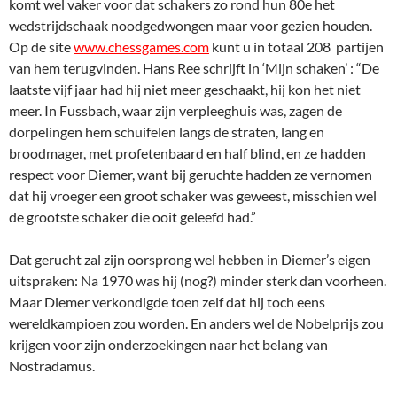
komt wel vaker voor dat schakers zo rond hun 80e het
wedstrijdschaak noodgedwongen maar voor gezien houden.
Op de site
www.chessgames.com
kunt u in totaal 208 partijen
van hem terugvinden. Hans Ree schrijft in ‘Mijn schaken’ : “De
laatste vijf jaar had hij niet meer geschaakt, hij kon het niet
meer. In Fussbach, waar zijn verpleeghuis was, zagen de
dorpelingen hem schuifelen langs de straten, lang en
broodmager, met profetenbaard en half blind, en ze hadden
respect voor Diemer, want bij geruchte hadden ze vernomen
dat hij vroeger een groot schaker was geweest, misschien wel
de grootste schaker die ooit geleefd had.”
Dat gerucht zal zijn oorsprong wel hebben in Diemer’s eigen
uitspraken: Na 1970 was hij (nog?) minder sterk dan voorheen.
Maar Diemer verkondigde toen zelf dat hij toch eens
wereldkampioen zou worden. En anders wel de Nobelprijs zou
krijgen voor zijn onderzoekingen naar het belang van
Nostradamus.