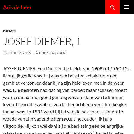
Ga
Zoeken
Aris de heer
naar
PRIMAI
de
MENU
inhoud
DIEMER
JOSEF DIEMER, 1
JUNI 19, 2016
EDDY SARABER
JOSEF DIEMER. Een Duitser die leefde van 1908 tot 1990. Die
lichtelijk getikt was. Hij was een bezeten schaker, die een
gambiet verzon, en daar bijna zijn hele leven mee in de weer
was. Die besloten had dat hij van beroep maar schaker moest
worden, maar niet goed genoeg was om daar van te kunnen
leven. Die in alles wat hij verder bedacht een verschrikkelijke
fanaat was. In 1931 werd hij lid van de nazi-partij. Tot grote
woede van zijn vader die hem acuut het ouderlijk huis
uitgooide. Hij kon wel dankzij die beslissing een belangrijke
schaakjournalist worden van het ‘Duitse rijk’. In de Nazi-tijd