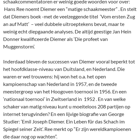
schaakcommentatoren er weinig goede woorden voor over:
Hans Ree noemt Diemer een “matige schaakmeester” . En stelt
dat Diemers boek -met de veelzeggende titel ‘Vom ersten Zug
an auf Matt’ – veel dubbele uitroeptekens bevat, maar te
weinig echt diepgaande analyses. De altijd geestige Jan Hein
Donner kwalificeerde Diemer als ‘Die profeet van
Muggenstorm’.
Inderdaad bleven de successen van Diemer vooral beperkt tot
het hoofdklasse-niveau van Duitsland, en Nederland. Die
waren er wel trouwens: hij won het o.a. het open
kampioenschap van Nederland in 1957, en de tweede
meestergroep van het Hoogoven toernooi in 1956. En een
‘nationaal toernooi’ in Zwitserland in 1952 . En van welke
schaker van matig niveau kunt u moeiteloos 208 partijen op
internet terugvinden? En een lijvige biografie van George
Studier: ‘Emil Joseph Diemer. Ein Leben fūr das Schach im
Spiegel seiner Zeit’. Ree merkt op “Er zijn wereldkampioenen
die daar nog op wachten”.