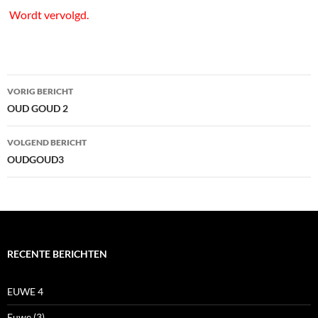
Wordt vervolgd.
Bericht
VORIG BERICHT
navigatie
OUD GOUD 2
VOLGEND BERICHT
OUDGOUD3
RECENTE BERICHTEN
EUWE 4
Euwe (3)