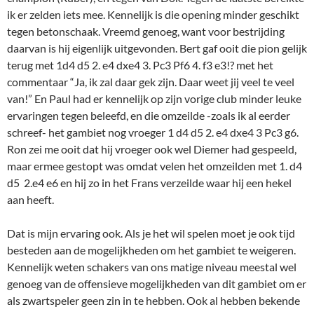
ik er zelden iets mee. Kennelijk is die opening minder geschikt
tegen betonschaak. Vreemd genoeg, want voor bestrijding
daarvan is hij eigenlijk uitgevonden. Bert gaf ooit die pion gelijk
terug met 1d4 d5 2. e4 dxe4 3. Pc3 Pf6 4. f3 e3!? met het
commentaar “Ja, ik zal daar gek zijn. Daar weet jij veel te veel
van!” En Paul had er kennelijk op zijn vorige club minder leuke
ervaringen tegen beleefd, en die omzeilde -zoals ik al eerder
schreef- het gambiet nog vroeger 1 d4 d5 2. e4 dxe4 3 Pc3 g6.
Ron zei me ooit dat hij vroeger ook wel Diemer had gespeeld,
maar ermee gestopt was omdat velen het omzeilden met 1. d4
d5 2.e4 e6 en hij zo in het Frans verzeilde waar hij een hekel
aan heeft.
Dat is mijn ervaring ook. Als je het wil spelen moet je ook tijd
besteden aan de mogelijkheden om het gambiet te weigeren.
Kennelijk weten schakers van ons matige niveau meestal wel
genoeg van de offensieve mogelijkheden van dit gambiet om er
als zwartspeler geen zin in te hebben. Ook al hebben bekende