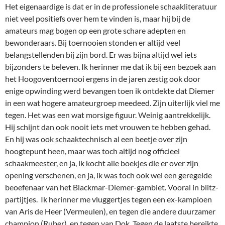
Het eigenaardige is dat er in de professionele schaakliteratuur
niet veel positiefs over hem te vinden is, maar hij bij de
amateurs mag bogen op een grote schare adepten en
bewonderaars. Bij toernooien stonden er altijd veel
belangstellenden bij zijn bord. Er was bijna altijd wel iets
bijzonders te beleven. Ik herinner me dat ik bij een bezoek aan
het Hoogoventoernooi ergens in de jaren zestig ook door
enige opwinding werd bevangen toen ik ontdekte dat Diemer
in een wat hogere amateurgroep meedeed. Zijn uiterlijk viel me
tegen. Het was een wat morsige figuur. Weinig aantrekkelijk.
Hij schijnt dan ook nooit iets met vrouwen te hebben gehad.
En hij was ook schaaktechnisch al een beetje over zijn
hoogtepunt heen, maar was toch altijd nog officieel
schaakmeester, en ja, ik kocht alle boekjes die er over zijn
opening verschenen, en ja, ik was toch ook wel een geregelde
beoefenaar van het Blackmar-Diemer-gambiet. Vooral in blitz-
partijtjes. Ik herinner me vluggertjes tegen een ex-kampioen
van Aris de Heer (Vermeulen), en tegen die andere duurzamer
champion (Ruber), en tegen van Dok. Tegen de laatste bereikte