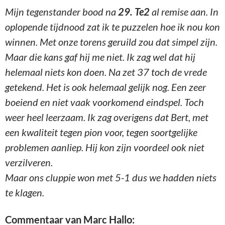
Maar ons cluppie won met 5-1 dus we hadden niets
te klagen.
Commentaar van Marc Hallo:
Marc Holla – Ron van Putten
1.c2-c4 c7-c5 2.Pb1-c3 Pb8-c6 3.g2-g3 Pg8-f6
4.Lf1-g2 e7-e6 5.e2-e4 d7-d6 6.Pg1-e2 Lc8-d7
7.d2-d3 h7-h6 8.0-0 Lf8-e7 9.h2-h3 a7-a6 10.Lc1-
e3 0-0 11.f2-f4 Dd8-c8 12.Kg1-h2 Le7-d8
Stelling na 12..Le7-d8
Ik hou wel van dit soort stellingen. Alle stukken