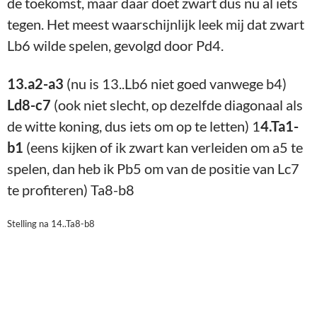
Een interessant moment. Ik heb opties als b4 of d4,
maar ik wilde iets doen met de diagonaal a3-f8
aangezien zwart zo aardig was om deze te verlaten.
Toen bedacht ik, het zou mooi zijn als zwart een
paard op b4 zou zetten, dan heb ik misschien op een
gegeven moment Le3-c5 met vork Pb4/Tf8.
15.a3-a4!?
(Ziet er zeer zeker niet logisch uit; eerst
a3, dan Tb1, en dan a4 wat ook nog eens veld b4
weggeeft. Ik vraag mij af wat zwart hier dacht van
mijn spel, ha, ha. Maar goed, er zat dus wel degelijk
een idee achter)
Pc6-b4 16.Dd1-d2