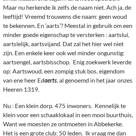
Maar nu herkende ik zelfs de naam niet. Ach ja, de
leeftijd! Vreemd trouwens die naam: geen woud
te bekennen. En ‘aarts’? Meestal in gebruik om een
minder goede eigenschap te versterken : aartslui,
aartslelijk, aartsvijand. Dat zal het hier wel niet
zijn. Een enkele keer ook wel minder ongunstig:
aartsengel, aartsbisschop. Enig zoekwerk leverde
op: Aartswoud, een zompig stuk bos, eigendom
van ene heer E
d
aert
s
, al genoemd in het jaar onzes
Heeren 1319.
Nu : Een klein dorp. 475 inwoners. Kennelijk te
klein voor een schaaklokaal in een mooi buurthuis,
Want we moesten ze ontmoeten in Abbekerke.
Het is een grote club: 50 leden. Ik vraag me dan