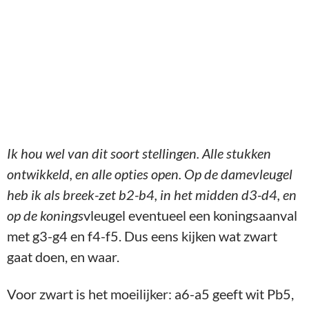
weg van de diagonaal a3-f8. Alles op deze
diagonaal is dus een klein beetje zwakker
geworden. Wit kan daar echter nog niet van
profiteren (13.e5 de5: 14.Lc5 Te8 geeft wit niet
veel), maar we houden het in gedachten. Goed,
wat is het voordeel van Le7-d8? Ik droomde al van
Pc3-d5-b6 of Pc3-a4-b6 als mogelijk motief voor
de toekomst, maar daar doet zwart dus nu al iets
tegen. Het meest waarschijnlijk leek mij dat zwart
Lb6 wilde spelen, gevolgd door Pd4.
13.a2-a3
(nu is 13..Lb6 niet goed vanwege b4)
Ld8-c7
(ook niet slecht, op dezelfde diagonaal als
de witte koning, dus iets om op te letten) 1
4.Ta1-
b1
(eens kijken of ik zwart kan verleiden om a5 te