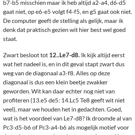
spelen, dan heb ik Pb5 om van de positie van Lc7
te profiteren) Ta8-b8
Stelling na 14..Ta8-b8