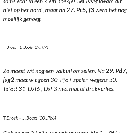
soms echt in een klein hoekje! Gelukkig kwam dit
niet op het bord , maar na
27. Pc5, f3
werd het nog
moeilijk genoeg.
T. Broek – L. Boots (29.Pd7)
Zo moest wit nog een valkuil omzeilen. Na
29. Pd7,
fxg2
moet wit geen 30. Pf6+ spelen wegens 30.
Txf6!! 31. Dxf6 , Dxh3 met mat of drukverlies.
T
.Broek – L. Boots (30…Te6)