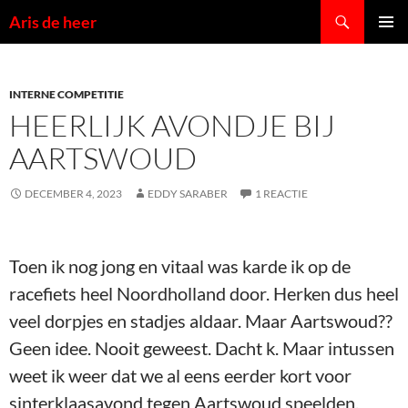
Ga
Zoeken
Aris de heer
naar
PRIMAI
de
MENU
inhoud
INTERNE COMPETITIE
HEERLIJK AVONDJE BIJ
AARTSWOUD
DECEMBER 4, 2023
EDDY SARABER
1 REACTIE
Toen ik nog jong en vitaal was karde ik op de
racefiets heel Noordholland door. Herken dus heel
veel dorpjes en stadjes aldaar. Maar Aartswoud??
Geen idee. Nooit geweest. Dacht k. Maar intussen
weet ik weer dat we al eens eerder kort voor
sinterklaasavond tegen Aartswoud speelden.