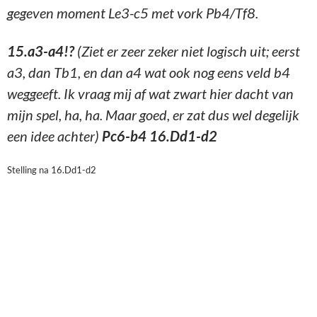
I
k heb hier lang nagedacht over 16.e5. Als 16..de5
dan 17.Lc5:, maar zwart heeft 16..Pe8 en na 17.Pe4
komt b6 waarna c5 voldoende gedekt is. Ik kon hier
niet echt iets vinden, maar het zou toch mooi zijn
als zwart b7-b5 zou spelen; dan is er namelijk geen
b6 meer… Dus nog maar even wachten met e5, zo
heel veel mogelijkheden heeft zwart niet, misschien
komt b5 wel…
1
6..Kg8-h7 17.b2-b3 (
nog steeds even wachten)
Pf6-g8
(ok, b5 gaat niet komen, tijd voor actie)
18.e4-e5 f7-f5 19.e5xd6
(geeft zwart een zwakke
pion op e6)
Lc7xd6
20.d3-d4
(de zwarte stukken
staan tijdelijk wat ongecoördineerd, dus alles maar
open)
Tf8-d8