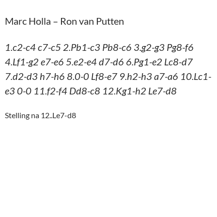
ontwikkeld, en alle opties open. Op de damevleugel
heb ik als breek-zet b2-b4, in het midden d3-d4, en
op de konings
vleugel eventueel een koningsaanval
met g3-g4 en f4-f5. Dus eens kijken wat zwart
gaat doen, en waar.
Voor zwart is het moeilijker: a6-a5 geeft wit Pb5,
b7-b5 misschien maar ik heb altijd a2-a4, d6-d5
gaat niet, op e6-e5 volgt f4-f5, en g5 gaat ook niet.
De computer geeft de stelling als gelijk, maar ik
denk dat praktisch gezien wit hier best wel goed
staat.
Zwart besloot tot
12..Le7-d8.
Ik kijk altijd eerst
wat het nadeel is, en in dit geval stapt zwart dus