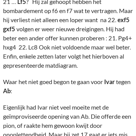
21 …
Lf5
? Hij zal gehoopt hebben het
bombardement op f6 en f7 wat te vertragen. Maar
hij verliest niet alleen een loper want na 22.
exf5
gxf5
volgen er weer nieuwe dreigingen. Hij had
beter een ander offer kunnen proberen : 21. Pg4+
hxg4 22. Lc8 Ook niet voldoende maar wel beter.
Enfin, enkele zetten later volgt het hierboven al
gepresenteerde matdiagram.
Waar het niet goed begon te gaan voor
Ivar
tegen
Ab
:
Eigenlijk had Ivar niet veel moeite met de
geïmproviseerde opening van Ab. Die offerde een
pion, of raakte hem gewoon kwijt door
onoplettendheid. Maar bij zet 17 gaat er iets mis.