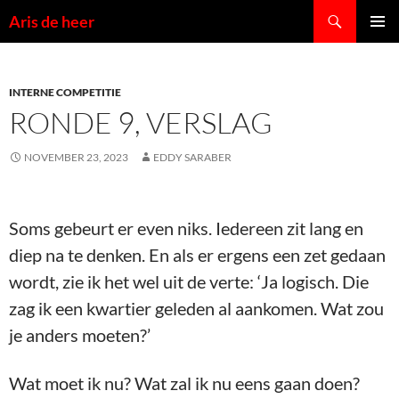
Ga
Zoeken
Aris de heer
naar
PRIMAI
de
MENU
inhoud
INTERNE COMPETITIE
RONDE 9, VERSLAG
NOVEMBER 23, 2023
EDDY SARABER
Soms gebeurt er even niks. Iedereen zit lang en
diep na te denken. En als er ergens een zet gedaan
wordt, zie ik het wel uit de verte: ‘Ja logisch. Die
zag ik een kwartier geleden al aankomen. Wat zou
je anders moeten?’
Wat moet ik nu? Wat zal ik nu eens gaan doen?