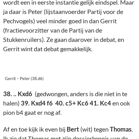
wordt een in eerste instantie gelijk eindspel. Maar
ja daar is Peter (lijstaanvoerder Partij voor de
Pechvogels) veel minder goed in dan Gerrit
(fractievoorzitter van de Partij van de
Stukkenruilers). Ze gaan daarover in debat, en
Gerrit wint dat debat gemakkelijk.
Gerrit – Peter (38.d6)
38. .. Kxd6
(gedwongen, anders is die niet in te
halen)
39. Kxd4 f6 40. c5+ Kc6 41. Kc4
en ook
pion b4 gaat er nog af.
Af en toe kijk ik even bij
Bert
(wit) tegen
Thomas
.
Ik zie dat Thomas met zijn dossierkennis van de