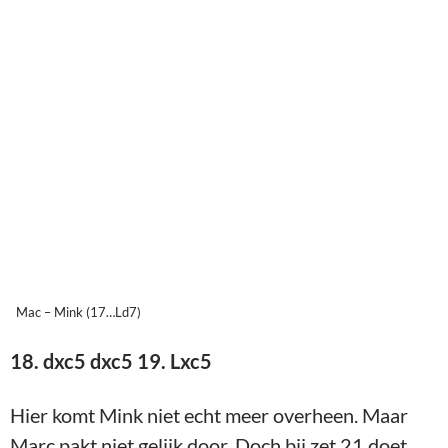
Mac – Mink (17…Ld7)
18. dxc5 dxc5 19. Lxc5
Hier komt Mink niet echt meer overheen. Maar
Marc pakt niet gelijk door. Doch bij zet 21 doet