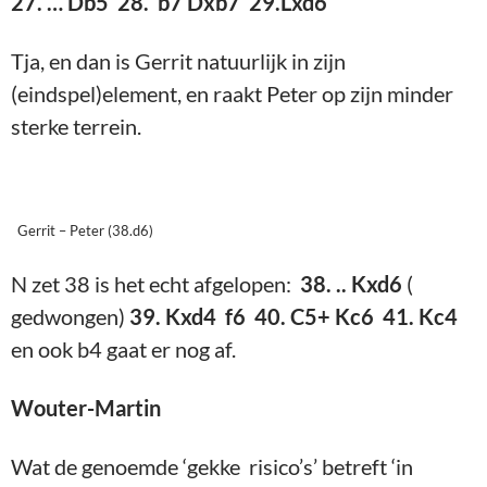
27. … Db5 28. b7 Dxb7 29.Lxd6
Tja, en dan is Gerrit natuurlijk in zijn
(eindspel)element, en raakt Peter op zijn minder
sterke terrein.
Gerrit – Peter (38.d6)
N zet 38 is het echt afgelopen:
38. .. Kxd6
(
gedwongen)
39. Kxd4 f6 40. C5+ Kc6 41. Kc4
en ook b4 gaat er nog af.
Wouter-Martin
Wat de genoemde ‘gekke risico’s’ betreft ‘in