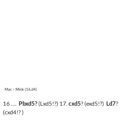
Mac – Mink (16.d4)
16 ….
Pbxd5?
(Lxd5!?) 17.
cxd5
? (exd5!?)
Ld7
?
(cxd4!? )