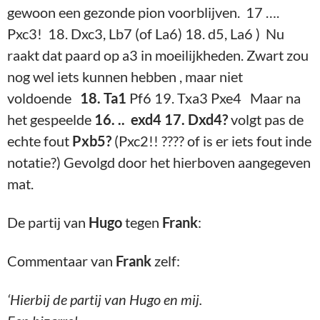
gewoon een gezonde pion voorblijven. 17 ….
Pxc3! 18. Dxc3, Lb7 (of La6) 18. d5, La6 ) Nu
raakt dat paard op a3 in moeilijkheden. Zwart zou
nog wel iets kunnen hebben , maar niet
voldoende
18. Ta1
Pf6 19. Txa3 Pxe4 Maar na
het gespeelde
16. .. exd4 17. Dxd4?
volgt pas de
echte fout
Pxb5?
(Pxc2!! ???? of is er iets fout inde
notatie?) Gevolgd door het hierboven aangegeven
mat.
De partij van
Hugo
tegen
Frank
:
Commentaar van
Frank
zelf:
‘Hierbij de partij van Hugo en mij.