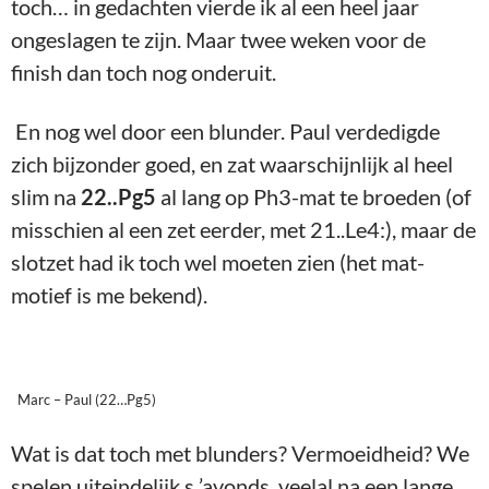
toch… in gedachten vierde ik al een heel jaar
ongeslagen te zijn. Maar twee weken voor de
finish dan toch nog onderuit.
En nog wel door een blunder. Paul verdedigde
zich bijzonder goed, en zat waarschijnlijk al heel
slim na
22..Pg5
al lang op Ph3-mat te broeden (of
misschien al een zet eerder, met 21..Le4:), maar de
slotzet had ik toch wel moeten zien (het mat-
motief is me bekend).
Marc – Paul (22…Pg5)
Wat is dat toch met blunders? Vermoeidheid? We
spelen uiteindelijk s ’avonds, veelal na een lange