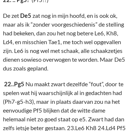
De zet
De5
zat nog in mijn hoofd, en is ook ok,
maar als ik “zonder voorgeschiedenis” de stelling
had bekeken, dan zou het nog betere Le6, Kh8,
Ld4, en misschien Tae1, me toch wel opgevallen
zijn. Le6 is nog wel met schaak, alle schaakzetjes
dienen sowieso overwogen te worden. Maar De5
dus zoals gepland.
22..Pg5
Nu maakt zwart dezelfde “fout”, door te
spelen wat hij waarschijnlijk al in gedachten had
(Ph7-g5-h3), maar in plaats daarvan zou na het
eenvoudige Pf5 blijken dat de witte dame
helemaal niet zo goed staat op e5. Zwart had dan
zelfs ietsje beter gestaan. 23.Le6 Kh8 24.Ld4 Pf5