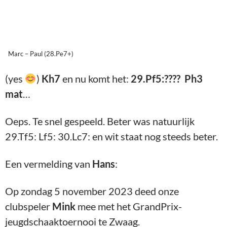
Marc – Paul (28.Pe7+)
(yes
)
Kh7
en nu komt het:
29.Pf5:???? Ph3
mat
…
Oeps. Te snel gespeeld. Beter was natuurlijk
29.Tf5: Lf5: 30.Lc7: en wit staat nog steeds beter.
Een vermelding van
Hans
:
Op zondag 5 november 2023 deed onze
clubspeler
Mink
mee met het GrandPrix-
jeugdschaaktoernooi te Zwaag.