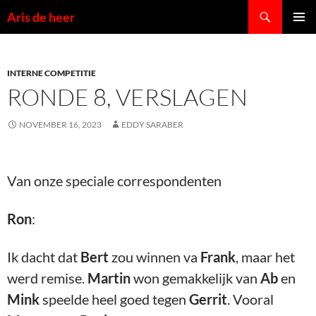
Ga
Zoeken
Aris de heer
naar
PRIMAI
de
MENU
inhoud
INTERNE COMPETITIE
RONDE 8, VERSLAGEN
NOVEMBER 16, 2023
EDDY SARABER
Van onze speciale correspondenten
Ron
:
Ik dacht dat
Bert
zou winnen va
Frank
, maar het
werd remise.
Martin
won gemakkelijk van
Ab
en
Mink
speelde heel goed tegen
Gerrit
. Vooral