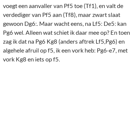
voegt een aanvaller van Pf5 toe (Tf1), en valt de
verdediger van Pf5 aan (Tf8), maar zwart slaat
gewoon Dg6:. Maar wacht eens, na Lf5: De5: kan
Pg6 wel. Alleen wat schiet ik daar mee op? En toen
zag ik dat na Pg6 Kg8 (anders aftrek Lf5,Pg6) en
algehele afruil op f5, ik een vork heb: Pg6-e7, met
vork Kg8 en iets op f5.