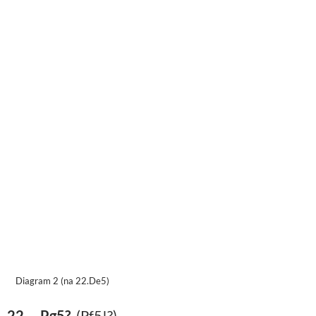
Diagram 2 (na 22.De5)
22. .. Pg5?
(Pf5!?)