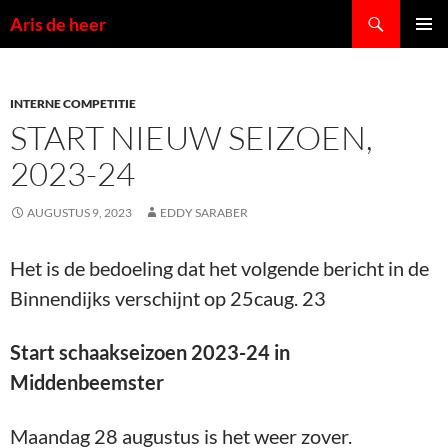
Ga
Zoeken
Aris de heer
naar
PRIMAI
de
MENU
inhoud
INTERNE COMPETITIE
START NIEUW SEIZOEN,
2023-24
AUGUSTUS 9, 2023
EDDY SARABER
Het is de bedoeling dat het volgende bericht in de
Binnendijks verschijnt op 25caug. 23
Start schaakseizoen 2023-24 in
Middenbeemster
Maandag 28 augustus is het weer zover.