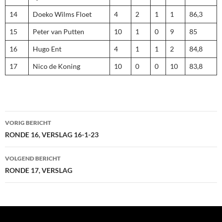
14
Doeko Wilms Floet
4
2
1
1
86,3
15
Peter van Putten
10
1
0
9
85
16
Hugo Ent
4
1
1
2
84,8
17
Nico de Koning
10
0
0
10
83,8
Bericht
VORIG BERICHT
navigatie
RONDE 16, VERSLAG 16-1-23
VOLGEND BERICHT
RONDE 17, VERSLAG