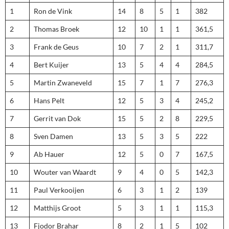
1
Ron de Vink
14
8
5
1
382
2
Thomas Broek
12
10
1
1
361,5
3
Frank de Geus
10
7
2
1
311,7
4
Bert Kuijer
13
5
4
4
284,5
5
Martin Zwaneveld
15
7
1
7
276,3
6
Hans Pelt
12
5
3
4
245,2
7
Gerrit van Dok
15
5
2
8
229,5
8
Sven Damen
13
5
3
5
222
9
Ab Hauer
12
5
0
7
167,5
10
Wouter van Waardt
9
4
0
5
142,3
11
Paul Verkooijen
6
3
1
2
139
12
Matthijs Groot
5
3
1
1
115,3
13
Fjodor Brahar
8
2
1
5
102