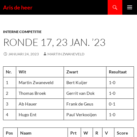
Ga
Zoeken
Aris de heer
naar
PRIMAI
de
MENU
inhoud
INTERNE COMPETITIE
RONDE 17, 23 JAN. ’23
JANUARI 24, 2023
MARTIN ZWANEVELD
Nr.
Wit
Zwart
Resultaat
1
Martin Zwaneveld
Bert Kuijer
1-0
2
Thomas Broek
Gerrit van Dok
1-0
3
Ab Hauer
Frank de Geus
0-1
4
Hugo Ent
Paul Verkooijen
1-0
Pos
Naam
Prt
W
R
V
Score