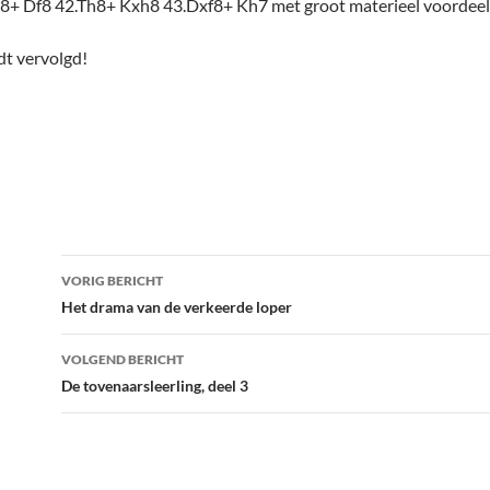
8+ Df8 42.Th8+ Kxh8 43.Dxf8+ Kh7 met groot materieel voordeel
t vervolgd!
Bericht
VORIG BERICHT
navigatie
Het drama van de verkeerde loper
VOLGEND BERICHT
De tovenaarsleerling, deel 3