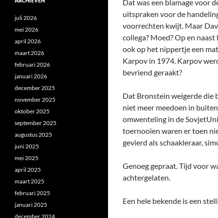
ARCHIEVEN
Dat was een blamage voor de 
uitspraken voor de handeling
juli 2026
voorrechten kwijt. Maar Davi
mei 2026
collega? Moed? Op en naast h
april 2026
ook op het nippertje een mat
maart 2026
Karpov in 1974. Karpov werd
februari 2026
bevriend geraakt?
januari 2026
december 2025
Dat Bronstein weigerde die b
november 2025
niet meer meedoen in buiten
oktober 2025
omwenteling in de SovjetUnie,
september 2025
toernooien waren er toen nie
augustus 2025
gevierd als schaakleraar, sim
juni 2025
mei 2025
Genoeg gepraat. Tijd voor wa
april 2025
achtergelaten.
maart 2025
februari 2025
Een hele bekende is een stell
januari 2025
december 2024