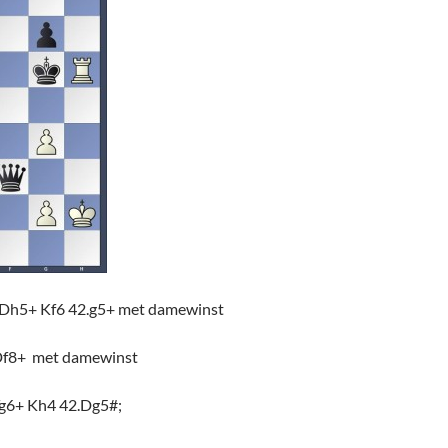
.Dh5+ Kf6 42.g5+ met damewinst
Df8+ met damewinst
g6+ Kh4 42.Dg5#;