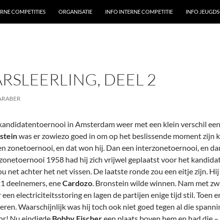
ERNE COMPETITIES
ORGANISATIE
INFO INTERNE COMPETITIE
INFO JEUGD
RSLEERLING, DEEL 2
ARABER
et kandidatentoernooi in Amsterdam weer met een klein verschil e
stein
was er zowiezo goed in om op het beslissende moment zijn ka
en zonetoernooi, en dat won hij. Dan een interzonetoernooi, en d
erzonetoernooi 1958 had hij zich vrijwel geplaatst voor het kandi
ou net achter het net vissen. De laatste ronde zou een eitje zijn. H
 21 deelnemers, ene
Cardozo
. Bronstein wilde winnen. Nam met zwar
een electriciteitsstoring en lagen de partijen enige tijd stil. Toen 
eren. Waarschijnlijk was hij toch ook niet goed tegen al die spann
oor! Nu eindigde
Bobby Fischer
een plaats boven hem en had die – h