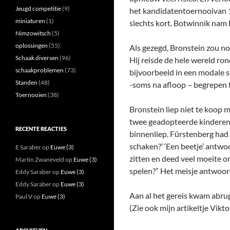
Jeugd competitie
(9)
het kandidatentoernooivan 
miniaturen
(1)
slechts kort. Botwinnik nam 
Nimzowitsch
(5)
oplossingen
(55)
Als gezegd, Bronstein zou n
Schaak diversen
(96)
Hij reisde de hele wereld ro
schaakproblemen
(73)
bijvoorbeeld in een modale s
Standen
(48)
-soms na afloop – begrepen t
Toernooien
(38)
Bronstein liep niet te koop 
twee geadopteerde kinderen. 
RECENTE REACTIES
binnenliep. Fürstenberg had v
schaken?’ ‘Een beetje’ antwoo
E Saraber
op
Euwe (3)
zitten en deed veel moeite om
Martin Zwaneveld
op
Euwe (3)
spelen?” Het meisje antwoordd
Eddy Saraber
op
Euwe (3)
Eddy Saraber
op
Euwe (3)
Aan al het gereis kwam abrup
Paul V
op
Euwe (3)
(Zie ook mijn artikeltje Vikto