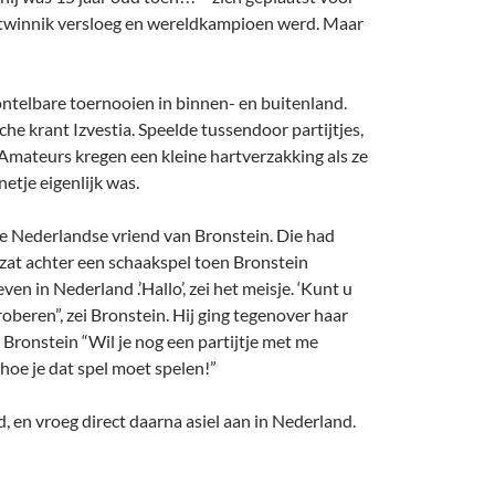
otwinnik versloeg en wereldkampioen werd. Maar
telbare toernooien in binnen- en buitenland.
he krant Izvestia. Speelde tussendoor partijtjes,
. Amateurs kregen een kleine hartverzakking als ze
etje eigenlijk was.
de Nederlandse vriend van Bronstein. Die had
 zat achter een schaakspel toen Bronstein
n in Nederland .’Hallo’, zei het meisje. ‘Kunt u
roberen”, zei Bronstein. Hij ging tegenover haar
 Bronstein “Wil je nog een partijtje met me
 hoe je dat spel moet spelen!”
 en vroeg direct daarna asiel aan in Nederland.