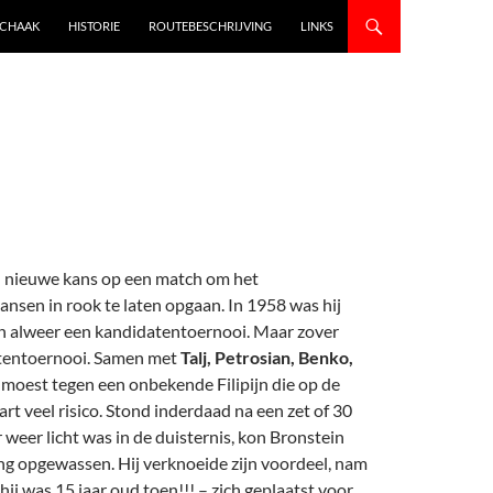
SCHAAK
HISTORIE
ROUTEBESCHRIJVING
LINKS
en nieuwe kans op een match om het
nsen in rook te laten opgaan. In 1958 was hij
an alweer een kandidatentoernooi. Maar zover
datentoernooi. Samen met
Talj, Petrosian, Benko,
ij moest tegen een onbekende Filipijn die op de
t veel risico. Stond inderdaad na een zet of 30
er weer licht was in de duisternis, kon Bronstein
ing opgewassen. Hij verknoeide zijn voordeel, nam
ij was 15 jaar oud toen!!! – zich geplaatst voor