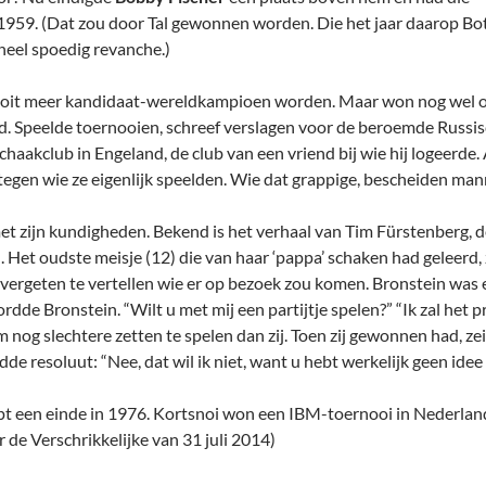
1959. (Dat zou door Tal gewonnen worden. Die het jaar daarop B
heel spoedig revanche.)
ooit meer kandidaat-wereldkampioen worden. Maar won nog wel on
nd. Speelde toernooien, schreef verslagen voor de beroemde Russisc
chaakclub in Engeland, de club van een vriend bij wie hij logeerde
egen wie ze eigenlijk speelden. Wie dat grappige, bescheiden mann
met zijn kundigheden. Bekend is het verhaal van Tim Fürstenberg, 
Het oudste meisje (12) die van haar ‘pappa’ schaken had geleerd,
ergeten te vertellen wie er op bezoek zou komen. Bronstein was eve
rdde Bronstein. “Wilt u met mij een partijtje spelen?” “Ik zal het p
 nog slechtere zetten te spelen dan zij. Toen zij gewonnen had, zei
e resoluut: “Nee, dat wil ik niet, want u hebt werkelijk geen idee
t een einde in 1976. Kortsnoi won een IBM-toernooi in Nederland,
r de Verschrikkelijke van 31 juli 2014)