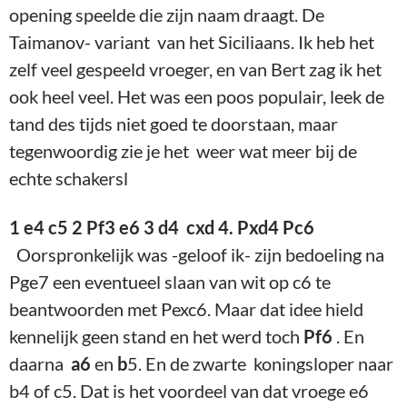
opening speelde die zijn naam draagt. De
Taimanov- variant van het Siciliaans. Ik heb het
zelf veel gespeeld vroeger, en van Bert zag ik het
ook heel veel. Het was een poos populair, leek de
tand des tijds niet goed te doorstaan, maar
tegenwoordig zie je het weer wat meer bij de
echte schakersl
1 e4 c5 2 Pf3 e6 3 d4 cxd 4. Pxd4 Pc6
Oorspronkelijk was -geloof ik- zijn bedoeling na
Pge7 een eventueel slaan van wit op c6 te
beantwoorden met Pexc6. Maar dat idee hield
kennelijk geen stand en het werd toch
Pf6
. En
daarna
a6
en
b
5. En de zwarte koningsloper naar
b4 of c5. Dat is het voordeel van dat vroege e6