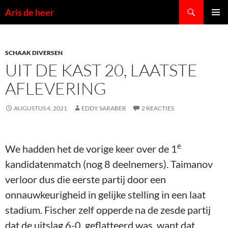
Ga
Zoeken
Aris de heer
naar
PRIMAI
de
MENU
inhoud
SCHAAK DIVERSEN
UIT DE KAST 20, LAATSTE
AFLEVERING
AUGUSTUS 4, 2021
EDDY SARABER
2 REACTIES
e
We hadden het de vorige keer over de 1
kandidatenmatch (nog 8 deelnemers). Taimanov
verloor dus die eerste partij door een
onnauwkeurigheid in gelijke stelling in een laat
stadium. Fischer zelf opperde na de zesde partij
dat de uitslag 6-0 geflatteerd was, want dat