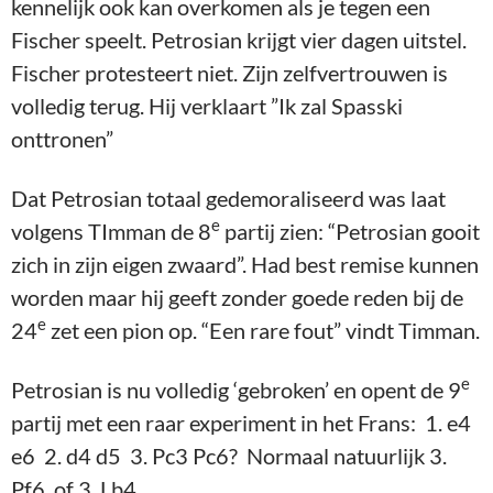
kennelijk ook kan overkomen als je tegen een
Fischer speelt. Petrosian krijgt vier dagen uitstel.
Fischer protesteert niet. Zijn zelfvertrouwen is
volledig terug. Hij verklaart ”Ik zal Spasski
onttronen”
Dat Petrosian totaal gedemoraliseerd was laat
e
volgens TImman de 8
partij zien: “Petrosian gooit
zich in zijn eigen zwaard”. Had best remise kunnen
worden maar hij geeft zonder goede reden bij de
e
24
zet een pion op. “Een rare fout” vindt Timman.
e
Petrosian is nu volledig ‘gebroken’ en opent de 9
partij met een raar experiment in het Frans: 1. e4
e6 2. d4 d5 3. Pc3 Pc6? Normaal natuurlijk 3.
Pf6 of 3. Lb4.