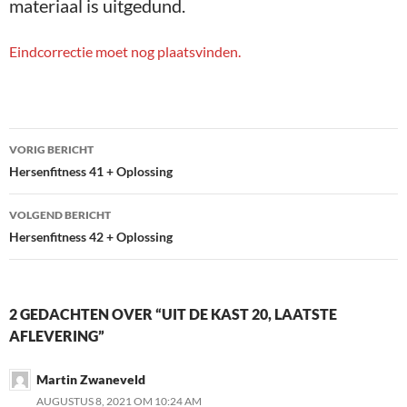
materiaal is uitgedund.
Eindcorrectie moet nog plaatsvinden.
Bericht
VORIG BERICHT
navigatie
Hersenfitness 41 + Oplossing
VOLGEND BERICHT
Hersenfitness 42 + Oplossing
2 GEDACHTEN OVER “UIT DE KAST 20, LAATSTE
AFLEVERING”
Martin Zwaneveld
AUGUSTUS 8, 2021 OM 10:24 AM