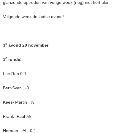
glanzende optreden van vorige week (nog) niet herhalen.
Volgende week de laatse avond!
e
3
avond 20 november
e
1
ronde:
Luc-Ron 0-1
Bert-Sven 1-0
Kees- Martin ½
Frank- Paul ½
Herman – Ab 0-1