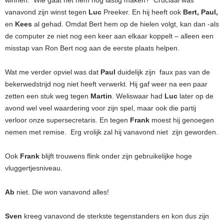
winnen. Wie gaat het hem nog lastig maken? Cruciaal was
vanavond zijn winst tegen
Luc
Preeker. En hij heeft ook
Bert, Paul,
en
Kees
al gehad. Omdat Bert hem op de hielen volgt, kan dan -als
de computer ze niet nog een keer aan elkaar koppelt – alleen een
misstap van Ron Bert nog aan de eerste plaats helpen.
Wat me verder opviel was dat
Paul
duidelijk zijn faux pas van de
bekerwedstrijd nog niet heeft verwerkt. Hij gaf weer na een paar
zetten een stuk weg tegen
Martin
. Weliswaar had
Luc
later op de
avond wel veel waardering voor zijn spel, maar ook die partij
verloor onze supersecretaris. En tegen
Frank
moest hij genoegen
nemen met remise. Erg vrolijk zal hij vanavond niet zijn geworden.
Ook
Frank
blijft trouwens flink onder zijn gebruikelijke hoge
vluggertjesniveau.
Ab
niet. Die won vanavond alles!
Sven
kreeg vanavond de sterkste tegenstanders en kon dus zijn