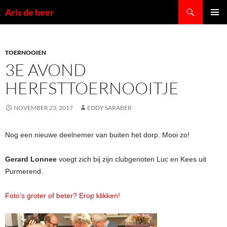
Ga
Zoeken
Aris de heer
naar
PRIMAI
de
MENU
inhoud
TOERNOOIEN
3E AVOND
HERFSTTOERNOOITJE
NOVEMBER 23, 2017
EDDY SARABER
Nog een nieuwe deelnemer van buiten het dorp. Mooi zo!
Gerard Lonnee
voegt zich bij zijn clubgenoten Luc en Kees uit
Purmerend.
Foto’s groter of beter? Erop klikken!