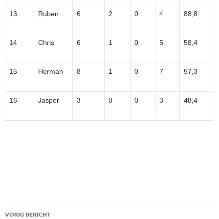
13
Ruben
6
2
0
4
88,8
14
Chris
6
1
0
5
58,4
15
Herman
8
1
0
7
57,3
16
Jasper
3
0
0
3
48,4
Bericht
VORIG BERICHT