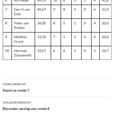
6
Ab Hauer
44,33
10
8
3
1
4
43,8
7
Gerrit van
40,67
9
8
2
0
6
25,0
Dok
8
Peter van
36,00
8
5
1
0
4
20,0
Putten
9
Matthijs
33,50
7
5
1
0
4
20,0
Groot
10
Herman
32,67
6
6
1
0
5
16,7
Zwaneveld
Bericht
VORIG BERICHT
navigatie
Stand na ronde 7
VOLGEND BERICHT
Bijzonder verslag van ronde 8