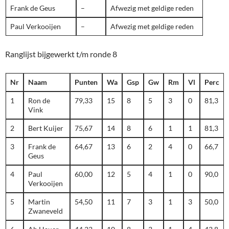
Frank de Geus
–
Afwezig met geldige reden
Paul Verkooijen
–
Afwezig met geldige reden
Ranglijst bijgewerkt t/m ronde 8
Nr
Naam
Punten
Wa
Gsp
Gw
Rm
Vl
Perc
1
Ron de
79,33
15
8
5
3
0
81,3
Vink
2
Bert Kuijer
75,67
14
8
6
1
1
81,3
3
Frank de
64,67
13
6
2
4
0
66,7
Geus
4
Paul
60,00
12
5
4
1
0
90,0
Verkooijen
5
Martin
54,50
11
7
3
1
3
50,0
Zwaneveld