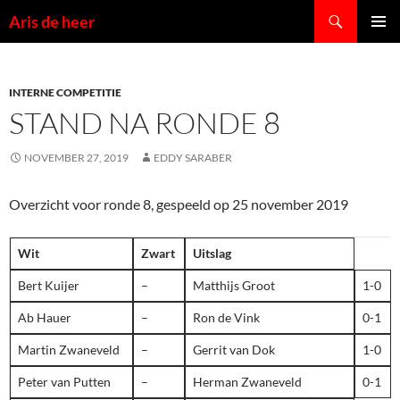
Ga
Zoeken
Aris de heer
naar
PRIMAI
de
MENU
inhoud
INTERNE COMPETITIE
STAND NA RONDE 8
NOVEMBER 27, 2019
EDDY SARABER
Overzicht voor ronde 8, gespeeld op 25 november 2019
Wit
Zwart
Uitslag
Bert Kuijer
–
Matthijs Groot
1-0
Ab Hauer
–
Ron de Vink
0-1
Martin Zwaneveld
–
Gerrit van Dok
1-0
Peter van Putten
–
Herman Zwaneveld
0-1