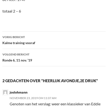
totaal 2 – 6
Bericht
VORIG BERICHT
navigatie
Kalme training vooraf
VOLGEND BERICHT
Ronde 6, 11 nov. ’19
2 GEDACHTEN OVER “HEERLIJK AVONDJE,2E DRUK”
joslohmann
NOVEMBER 23, 2019 OM 11:07 AM
Genoten van het verslag: weer een klassieker van Eddie