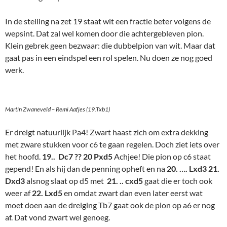
In de stelling na zet 19 staat wit een fractie beter volgens de
wepsint. Dat zal wel komen door die achtergebleven pion.
Klein gebrek geen bezwaar: die dubbelpion van wit. Maar dat
gaat pas in een eindspel een rol spelen. Nu doen ze nog goed
werk.
Martin Zwaneveld – Remi Aafjes (19.Txb1)
Er dreigt natuurlijk Pa4! Zwart haast zich om extra dekking
met zware stukken voor c6 te gaan regelen. Doch ziet iets over
het hoofd.
19.. Dc7 ??
20 Pxd5
Achjee! Die pion op c6 staat
gepend! En als hij dan de penning opheft en na
20. …. Lxd3 21.
Dxd3
alsnog slaat op d5 met
21. .. cxd5
gaat die er toch ook
weer af
22. Lxd5
en omdat zwart dan even later eerst wat
moet doen aan de dreiging Tb7 gaat ook de pion op a6 er nog
af. Dat vond zwart wel genoeg.