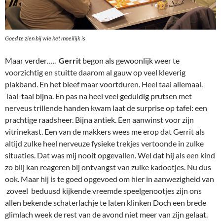
Goed te zien bij wie het moeilijk is
Maar verder…..
Gerrit
begon als gewoonlijk weer te
voorzichtig en stuitte daarom al gauw op veel kleverig
plakband. En het bleef maar voortduren. Heel taai allemaal.
Taai-taai bijna. En pas na heel veel geduldig prutsen met
nerveus trillende handen kwam laat de surprise op tafel: een
prachtige raadsheer. Bijna antiek. Een aanwinst voor zijn
vitrinekast. Een van de makkers wees me erop dat Gerrit als
altijd zulke heel nerveuze fysieke trekjes vertoonde in zulke
situaties. Dat was mij nooit opgevallen. Wel dat hij als een kind
zo blij kan reageren bij ontvangst van zulke kadootjes. Nu dus
ook. Maar hij is te goed opgevoed om hier in aanwezigheid van
zoveel beduusd kijkende vreemde speelgenootjes zijn ons
allen bekende schaterlachje te laten klinken Doch een brede
glimlach week de rest van de avond niet meer van zijn gelaat.