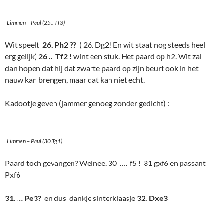
Limmen – Paul (25…Tf3)
Wit speelt
26. Ph2 ??
( 26. Dg2! En wit staat nog steeds heel
erg gelijk)
26 .. Tf2 !
wint een stuk. Het paard op h2. Wit zal
dan hopen dat hij dat zwarte paard op zijn beurt ook in het
nauw kan brengen, maar dat kan niet echt.
Kadootje geven (jammer genoeg zonder gedicht) :
Limmen – Paul (30.Tg1)
Paard toch gevangen? Welnee. 30 …. f5 ! 31 gxf6 en passant
Pxf6
31. … Pe3?
en dus dankje sinterklaasje
32. Dxe3