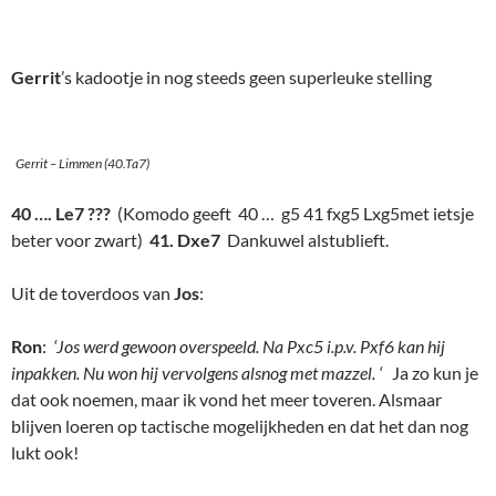
Gerrit
’s kadootje in nog steeds geen superleuke stelling
Gerrit – Limmen (40.Ta7)
40 …. Le7 ???
(Komodo geeft 40 … g5 41 fxg5 Lxg5met ietsje
beter voor zwart)
41. Dxe7
Dankuwel alstublieft.
Uit de toverdoos van
Jos
:
Ron
:
‘Jos werd gewoon overspeeld. Na Pxc5 i.p.v. Pxf6 kan hij
inpakken. Nu won hij vervolgens alsnog met mazzel. ‘
Ja zo kun je
dat ook noemen, maar ik vond het meer toveren. Alsmaar
blijven loeren op tactische mogelijkheden en dat het dan nog
lukt ook!