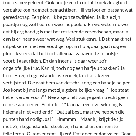
trucjes mee geleerd. Ook hoe je een in ontbijtkoekviezigheid
verpakte koning moet bemachtigen. Hij verloor en passant wat
gereedschap. Een pion. Ik begon te twijfelen. Ja ik zie zijn
paardje nog wel heen en weer huppelen. En we weten nu wel
dat hij erg handig is met het resterende gereedschap, maar ja
dan is er ineens weer wat weg. Veel stukkenruil. Dat maakt het
uitpakken er niet eenvoudiger op. En hola, daar gaat nog een
pion. Ik vrees dat het toch allemaal vanavond zijn huisje
voorbij gaat rijden. En dan ineens is daar weer zo’n
ongelofelijke truc. Kan hij toch nog een halfje uitpakken? Ja
hoor. En zijn tegenstander is kennelijk net als ik zeer
verbijsterd. Die gaat hem van de schrik nog een handje helpen.
Jos komt bij me langs met zijn gebruikelijke vraag: “Hoe staat
het er verder voor?” “ Nee alsjeblieft Jos, je gaat nu echt geen
remise aanbieden. Echt niet!” “Ja maar een overwinning is
helemaal niet verdiend!” “Dat zal best, maar we hebben die
punten hard nodig Jos! “ “Hmmmm “ Maar hij krijgt de tijd
niet. Zijn tegenstander steekt zijn hand al uit om hem te
feliciteren. O kom er eens kijken! Dat doen er dan velen. Daar