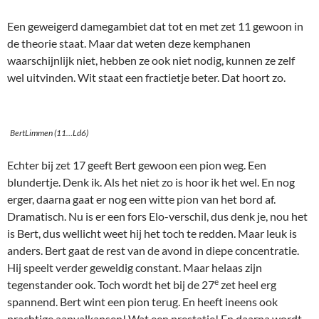
Een geweigerd damegambiet dat tot en met zet 11 gewoon in
de theorie staat. Maar dat weten deze kemphanen
waarschijnlijk niet, hebben ze ook niet nodig, kunnen ze zelf
wel uitvinden. Wit staat een fractietje beter. Dat hoort zo.
BertLimmen (11…Ld6)
Echter bij zet 17 geeft Bert gewoon een pion weg. Een
blundertje. Denk ik. Als het niet zo is hoor ik het wel. En nog
erger, daarna gaat er nog een witte pion van het bord af.
Dramatisch. Nu is er een fors Elo-verschil, dus denk je, nou het
is Bert, dus wellicht weet hij het toch te redden. Maar leuk is
anders. Bert gaat de rest van de avond in diepe concentratie.
Hij speelt verder geweldig constant. Maar helaas zijn
e
tegenstander ook. Toch wordt het bij de 27
zet heel erg
spannend. Bert wint een pion terug. En heeft ineens ook
prachtige aanvalkansen! Wat een prestatie! En daarna wordt