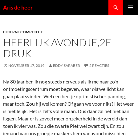
Ga
Zoeken
Aris de heer
naar
PRIMAI
de
MENU
inhoud
EXTERNE COMPETITIE
HEERLIJK AVONDJE,2E
DRUK
NOVEMBER 17, 2019
EDDY SARABER
2 REACTIES
Na 80 jaar ben ik nog steeds nerveus als ik me naar zo’n
ontmoetingscentrum moet begeven, waar
hèt
wellicht kan
gaan plaatsvinden. Wel een beetje optimistische spanning,
maar toch. Zou hij wel komen? Of gaan we voor niks? Het weer
is niet lelijk. Het is zelfs volle maan. Dus daar zal het niet aan
liggen. Maar er is zoveel meer onzekerheid in de wereld dan
toen ik vier was. Zou die zwarte Piet wel zwart zijn. En zou
iemand van ons groepje makkers hem vanavond misschien