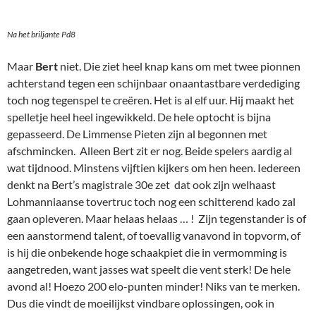
Na het briljante Pd8
Maar
Bert
niet. Die ziet heel knap kans om met twee pionnen
achterstand tegen een schijnbaar onaantastbare verdediging
toch nog tegenspel te creëren. Het is al elf uur. Hij maakt het
spelletje heel heel ingewikkeld. De hele optocht is bijna
gepasseerd. De Limmense Pieten zijn al begonnen met
afschmincken. Alleen Bert zit er nog. Beide spelers aardig al
wat tijdnood. Minstens vijftien kijkers om hen heen. Iedereen
denkt na Bert’s magistrale 30e zet dat ook zijn welhaast
Lohmanniaanse tovertruc toch nog een schitterend kado zal
gaan opleveren. Maar helaas helaas … ! Zijn tegenstander is of
een aanstormend talent, of toevallig vanavond in topvorm, of
is hij die onbekende hoge schaakpiet die in vermomming is
aangetreden, want jasses wat speelt die vent sterk! De hele
avond al! Hoezo 200 elo-punten minder! Niks van te merken.
Dus die vindt de moeilijkst vindbare oplossingen, ook in