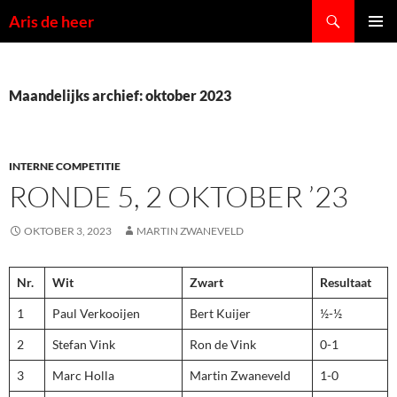
Ga
Zoeken
Aris de heer
naar
PRIMAI
de
MENU
inhoud
Maandelijks archief: oktober 2023
INTERNE COMPETITIE
RONDE 5, 2 OKTOBER ’23
OKTOBER 3, 2023
MARTIN ZWANEVELD
Nr.
Wit
Zwart
Resultaat
1
Paul Verkooijen
Bert Kuijer
½-½
2
Stefan Vink
Ron de Vink
0-1
3
Marc Holla
Martin Zwaneveld
1-0