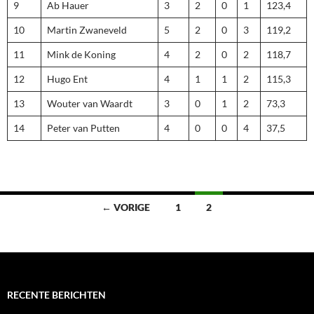
9
Ab Hauer
3
2
0
1
123,4
10
Martin Zwaneveld
5
2
0
3
119,2
11
Mink de Koning
4
2
0
2
118,7
12
Hugo Ent
4
1
1
2
115,3
13
Wouter van Waardt
3
0
1
2
73,3
14
Peter van Putten
4
0
0
4
37,5
Berichten
← VORIGE
1
2
navigatie
RECENTE BERICHTEN