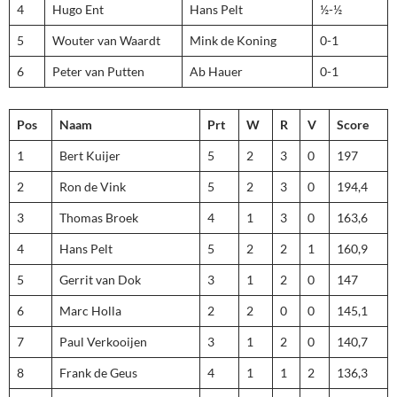
4
Hugo Ent
Hans Pelt
½-½
5
Wouter van Waardt
Mink de Koning
0-1
6
Peter van Putten
Ab Hauer
0-1
Pos
Naam
Prt
W
R
V
Score
1
Bert Kuijer
5
2
3
0
197
2
Ron de Vink
5
2
3
0
194,4
3
Thomas Broek
4
1
3
0
163,6
4
Hans Pelt
5
2
2
1
160,9
5
Gerrit van Dok
3
1
2
0
147
6
Marc Holla
2
2
0
0
145,1
7
Paul Verkooijen
3
1
2
0
140,7
8
Frank de Geus
4
1
1
2
136,3