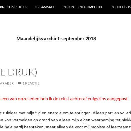
ERNE COMPETITIES
ORGANISATIE
INFO INTERNE COMPETITIE
INFO JEUGD
Maandelijks archief: september 2018
2E DRUK)
SARABER
1 REACTIE
en van onze leden heb ik de tekst achteraf enigszins aangepast.
 zuiniger met mijn tijd en energie om te springen. Alleen partijen volled
en kort vermelden op grond van alleen mijn eigen waarneming ter p
 de hele partij bespreken, maar alleen de voor mij mooiste of leerzaamst