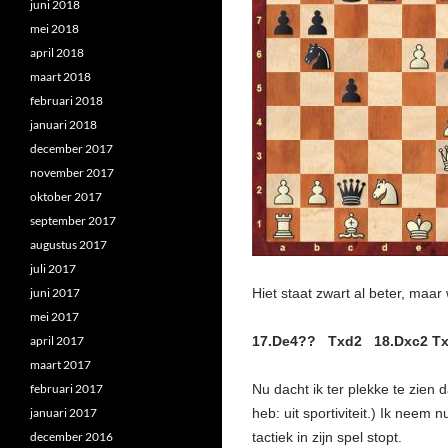
juni 2018
mei 2018
april 2018
maart 2018
februari 2018
januari 2018
december 2017
november 2017
oktober 2017
september 2017
augustus 2017
juli 2017
juni 2017
Hiet staat zwart al beter, maa
mei 2017
april 2017
17.De4?? Txd2 18.Dxc2 T
maart 2017
februari 2017
Nu dacht ik ter plekke te zien
januari 2017
heb: uit sportiviteit.) Ik nee
december 2016
tactiek in zijn spel stopt.