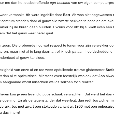
stuur me dan het desbetreffende
pgn-bestand
van uw eigen computerpro
weer vermaakt.
Ab
werd ingeblikt door
Bert
. Ab was niet opgewassen t
 het centrum stonden daar al gauw alle zwarte stukken te popelen om ake
artier bij de buren gaan buurten. Excuus voor Ab: hij sukkelt even een 
em dat het gauw weer beter gaat.
jn zoon. Die probeerde nog wat respect te tonen voor zijn verwekker doo
en, maar niet al te lang daarna trof ik toch pa aan, hoofdschuddend -
 inderdaad al gauw kansloos.
nwezigheid van onze af en toe weer opduikende trouwe globetrotter
Stef
t dan al te optimistisch. Minstens even feestelijk was ook dat
Jos
alwee
aangaande wordt misschien wel dit seizoen toch realiteit.
 heren kon je een levendig potje schaak verwachten. Dat werd het dan 
de opening. En als de tegenstander dat weerlegt, dan redt Jos zich er me
bruikt Jos met zwart een stokoude variant uit 1900 met een onbesuisd 
u dus intern!