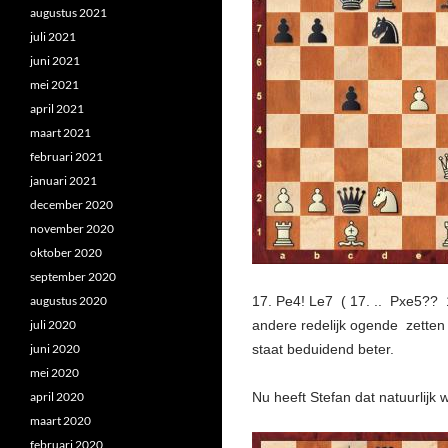
augustus 2021
juli 2021
juni 2021
mei 2021
april 2021
maart 2021
februari 2021
januari 2021
december 2020
november 2020
oktober 2020
september 2020
augustus 2020
17. Pe4! Le7 ( 17. .. Pxe5?? 
juli 2020
andere redelijk ogende zetten 
juni 2020
staat beduidend beter.
mei 2020
april 2020
Nu heeft Stefan dat natuurlijk 
maart 2020
februari 2020