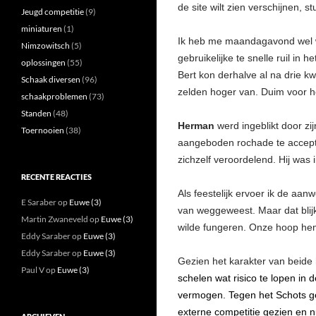
de site wilt zien verschijnen, 
Jeugd competitie
(9)
miniaturen
(1)
Ik heb me maandagavond wel 
Nimzowitsch
(5)
gebruikelijke te snelle ruil in
oplossingen
(55)
Bert kon derhalve al na drie kw
Schaak diversen
(96)
zelden hoger van. Duim voor h
schaakproblemen
(73)
Standen
(48)
Herman
werd ingeblikt door zi
Toernooien
(38)
aangeboden rochade te accepter
zichzelf veroordelend. Hij was
RECENTE REACTIES
Als feestelijk ervoer ik de aa
E Saraber
op
Euwe (3)
van weggeweest. Maar dat blijk
Martin Zwaneveld
op
Euwe (3)
wilde fungeren. Onze hoop hem 
Eddy Saraber
op
Euwe (3)
Eddy Saraber
op
Euwe (3)
Gezien het karakter van beide
Paul V
op
Euwe (3)
schelen wat risico te lopen in 
vermogen. Tegen het Schots ge
externe competitie gezien en n