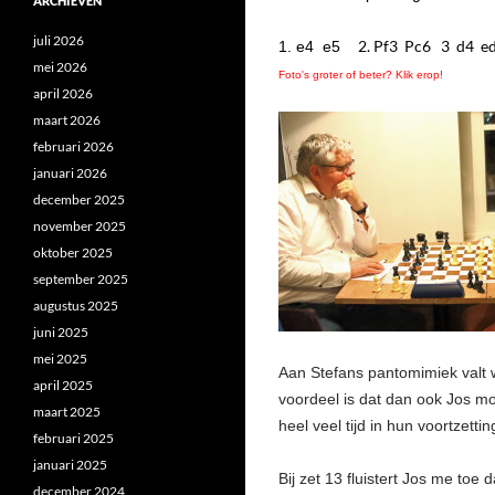
ARCHIEVEN
juli 2026
2. Pf3 Pc6 3 d4 e
1. e4 e5
mei 2026
Foto's groter of beter? Klik erop!
april 2026
maart 2026
februari 2026
januari 2026
december 2025
november 2025
oktober 2025
september 2025
augustus 2025
juni 2025
mei 2025
Aan Stefans pantomimiek valt w
april 2025
voordeel is dat dan ook Jos m
maart 2025
heel veel tijd in hun voortzettin
februari 2025
januari 2025
Bij zet 13 fluistert Jos me toe d
december 2024