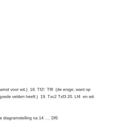
nst voor wit.) 18. Tf2! Tf8 (de enige, want op
goede velden heeft.) 19. Txc2 Txf3 20. Lf4 en wit
 de diagramstelling na 14 …. Df5