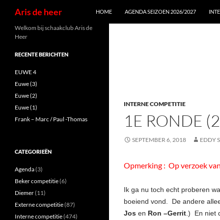
Zoeken
Aris de heer
HOME
AGENDA SEIZOEN 2026/2027
INT
Ga
Welkom bij schaakclub Aris de
Heer
naar
de
RECENTE BERICHTEN
inhoud
EUWE 4
Euwe (3)
Euwe (2)
INTERNE COMPETITIE
Euwe (1)
1E RONDE (
Frank – Marc / Paul -Thomas
SEPTEMBER 6, 2018
EDDY 
CATEGORIEËN
Opmerking : Op verzoek van e
Agenda
(3)
Beker competitie
(6)
Ik ga nu toch echt proberen wat
Diemer
(11)
boeiend vond. De andere alle
Externe competitie
(87)
Jos
en
Ron –Gerrit
.) En niet
Interne competitie
(474)