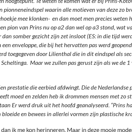
 hoogtepunt. Te weten te komen wat er bij Prins-Kotov
n pionneneindspel waarin alle motieven van deze zo broz
ehoekje mee klonken- en dan moet men precies weten hoe
een pion van Prins nu op a2 dan wel op a3 stond, wat v
an somber gezicht zijn zet insloot (ES: in die tijd wer
 een enveloppe, die bij het hervatten pas werd geopend.
d toegegeven door Lilienthal die in dit eindspel als se
cheltinga. Maar we zullen pas gerust zijn als we de 1 v
en prestatie die eerbied afdwingt. Die de Nederlandse p
geeft moed en zelden heb ik drommen mensen met zo st
staan Er werd druk uit het hoofd geanalyseerd. “Prins h
 bloeide en bewees in allerlei vormen zijn plastische kr
 dan ik me kon herinneren. Maar in deze mooie modern