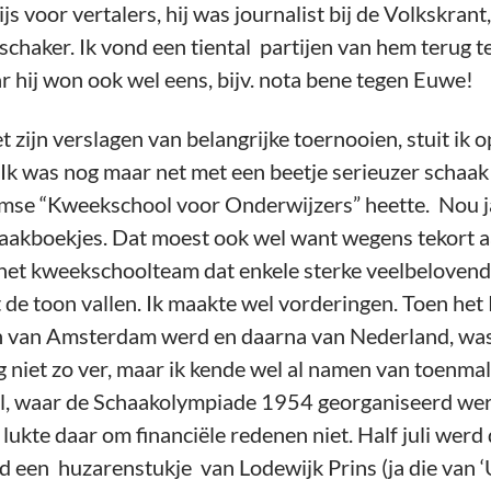
s voor vertalers, hij was journalist bij de Volkskrant,
e schaker. Ik vond een tiental partijen van hem teru
r hij won ook wel eens, bijv. nota bene tegen Euwe!
t zijn verslagen van belangrijke toernooien, stuit i
Ik was nog maar net met een beetje serieuzer schaa
se “Kweekschool voor Onderwijzers” heette. Nou ja 
haakboekjes. Dat moest ook wel want wegens tekort a
 het kweekschoolteam dat enkele sterke veelbelovend
it de toon vallen. Ik maakte wel vorderingen. Toen he
van Amsterdam werd en daarna van Nederland, was 
g niet zo ver, maar ik kende wel al namen van toenm
al, waar de Schaakolympiade 1954 georganiseerd wer
lukte daar om financiële redenen niet. Half juli werd d
een huzarenstukje van Lodewijk Prins (ja die van ‘Uit