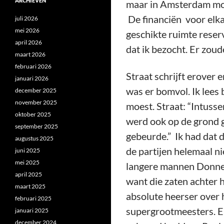
ARCHIEVEN
maar in Amsterdam moes
De financiën voor elka
juli 2026
mei 2026
geschikte ruimte reserv
april 2026
dat ik bezocht. Er zoud
maart 2026
februari 2026
Straat schrijft erover e
januari 2026
was er bomvol. Ik lees
december 2025
november 2025
moest. Straat: “Intusse
oktober 2025
werd ook op de grond 
september 2025
gebeurde.” Ik had dat d
augustus 2025
de partijen helemaal n
juni 2025
mei 2025
langere mannen Donner 
april 2025
want die zaten achter 
maart 2025
absolute heerser over 
februari 2025
supergrootmeesters. El
januari 2025
december 2024