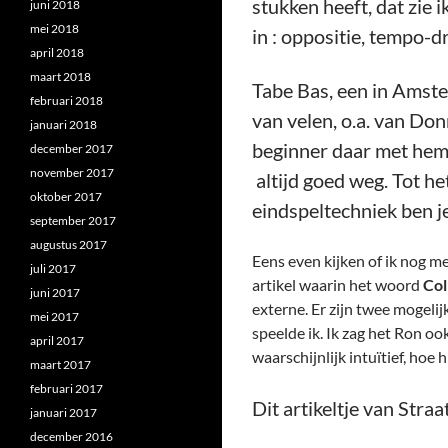
stukken heeft, dat zie i
juni 2018
mei 2018
in : oppositie, tempo-d
april 2018
maart 2018
Tabe Bas, een in Amste
februari 2018
van velen, o.a. van Don
januari 2018
beginner daar met hem e
december 2017
november 2017
altijd goed weg. Tot he
oktober 2017
eindspeltechniek ben je
september 2017
augustus 2017
Eens even kijken of ik nog m
juli 2017
artikel waarin het woord
Col
juni 2017
externe. Er zijn twee mogeli
mei 2017
speelde ik. Ik zag het Ron oo
april 2017
waarschijnlijk intuïtief, ho
maart 2017
februari 2017
Dit artikeltje van Stra
januari 2017
december 2016