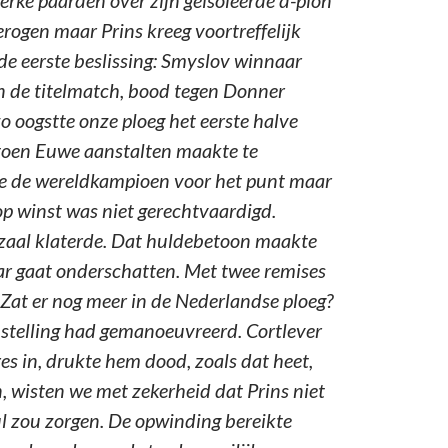
erke paarden over zijn geïsoleerde d-pion
erogen maar Prins kreeg voortreffelijk
 de eerste beslissing: Smyslov winnaar
in de titelmatch, bood tegen Donner
 oogstte onze ploeg het eerste halve
t toen Euwe aanstalten maakte te
elde de wereldkampioen voor het punt maar
 op winst was niet gerechtvaardigd.
 zaal klaterde. Dat huldebetoon maakte
ar gaat onderschatten. Met twee remises
Zat er nog meer in de Nederlandse ploeg?
e stelling had gemanoeuvreerd. Cortlever
s in, drukte hem dood, zoals dat heet,
, wisten we met zekerheid dat Prins niet
l zou zorgen. De opwinding bereikte