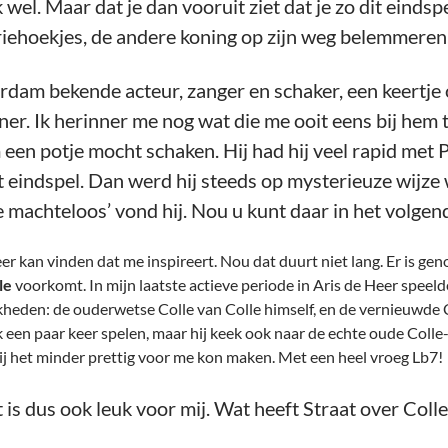
k wel. Maar dat je dan vooruit ziet dat je zo dit eindsp
riehoekjes, de andere koning op zijn weg belemmeren,
rdam bekende acteur, zanger en schaker, een keertj
ner. Ik herinner me nog wat die me ooit eens bij hem th
en potje mocht schaken. Hij had hij veel rapid met Pr
t eindspel. Dan werd hij steeds op mysterieuze wijze
 machteloos’ vond hij. Nou u kunt daar in het volgen
eer kan vinden dat me inspireert. Nou dat duurt niet lang. Er is g
le
voorkomt. In mijn laatste actieve periode in Aris de Heer speelde
jkheden: de ouderwetse Colle van Colle himself, en de vernieuwde 
k een paar keer spelen, maar hij keek ook naar de echte oude Colle
e hij het minder prettig voor me kon maken. Met een heel vroeg Lb7
at is dus ook leuk voor mij. Wat heeft Straat over Coll