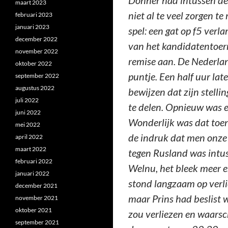
Donner had intussen de 
maart 2023
niet al te veel zorgen t
februari 2023
januari 2023
spel: een gat op f5 verl
december 2022
van het kandidatentoern
november 2022
remise aan. De Nederlan
oktober 2022
puntje. Een half uur lat
september 2022
augustus 2022
bewijzen dat zijn stell
juli 2022
te delen. Opnieuw was er
juni 2022
Wonderlijk was dat toen
mei 2022
de indruk dat men onze 
april 2022
maart 2022
tegen Rusland was intus
februari 2022
Welnu, het bleek meer e
januari 2022
stond langzaam op verli
december 2021
maar Prins had beslist 
november 2021
oktober 2021
zou verliezen en waarsc
september 2021