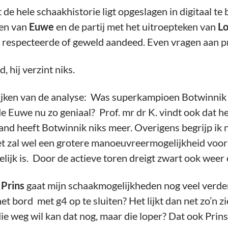
e hele schaakhistorie ligt opgeslagen in digitaal te 
ken van
Euwe
en de partij met het uitroepteken van
Lo
d respecteerde of geweld aandeed. Even vragen aan pro
, hij verzint niks.
ijken van de analyse: Was superkampioen Botwinnik (
lde Euwe nu zo geniaal? Prof. mr dr K. vindt ook dat h
stand heeft Botwinnik niks meer. Overigens begrijp ik n
Het zal wel een grotere manoeuvreermogelijkheid voor 
elijk is. Door de actieve toren dreigt zwart ook weer
 Prins
gaat mijn schaakmogelijkheden nog veel verder
et bord met g4 op te sluiten? Het lijkt dan net zo’n z
die weg wil kan dat nog, maar die loper? Dat ook Prin