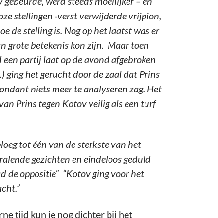
 gebeurde, werd steeds moeilijker – en
e stellingen -verst verwijderde vrijpion,
 de stelling is. Nog op het laatst was er
an grote betekenis kon zijn. Maar toen
d een partij laat op de avond afgebroken
) ging het gerucht door de zaal dat Prins
condant niets meer te analyseren zag. Het
an Prins tegen Kotov veilig als een turf
loeg tot één van de sterkste van het
ralende gezichten en eindeloos geduld
ad de oppositie” “Kotov ging voor het
acht.”
e tijd kun je nog dichter bij het