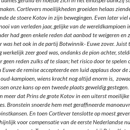
dames geruild en hoefde zich in het eindspel dankzij st
e maken. Cortlevers moeilijkheden groeiden helaas ziend
amde de stoere Kotov in zijn bewegingen. Even later viel
ooi van verleden jaar, gelijke van de wereldkampioen 
der had geen enkele reden dat aanbod te weigeren en zo
er was het ook in de partij Botwinnik- Euwe zover. Juis
ing werkelijk zeer goed was, ondanks de pion achter, st
 geen reden zulks af te slaan; het risico door te spelen
 Euwe de remise accepteerde een luid applaus door de
oud-kampioen, wiens kracht nog altijd enorm is, zowa
sen onze kans op een tweede plaats geweldig gestegen. 
n meer dat Prins de grote Kotov in een uiterst moeilijk
es. Bronstein snoerde hem met geraffineerde manoeuvre
winstkansen. En toen Cortlever tenslotte op moest geven
hijnlijk voor compensatie van de eerste Nederlandse nu