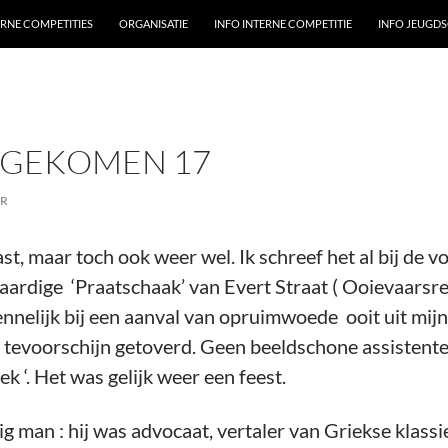
ERNE COMPETITIES
ORGANISATIE
INFO INTERNE COMPETITIE
INFO JEUGD
T GEKOMEN 17
ER
st, maar toch ook weer wel. Ik schreef het al bij de vo
ardige ‘Praatschaak’ van Evert Straat ( Ooievaarsree
ennelijk bij een aanval van opruimwoede ooit uit mij
r tevoorschijn getoverd. Geen beeldschone assistente
k ‘. Het was gelijk weer een feest.
dig man : hij was advocaat, vertaler van Griekse kla