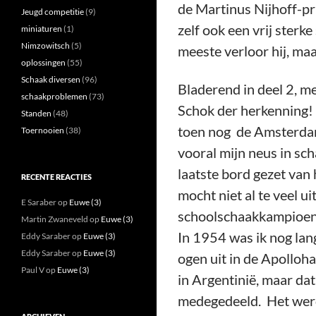
de Martinus Nijhoff-prij
Jeugd competitie
(9)
zelf ook een vrij sterk
miniaturen
(1)
Nimzowitsch
(5)
meeste verloor hij, maa
oplossingen
(55)
Schaak diversen
(96)
Bladerend in deel 2, me
schaakproblemen
(73)
Schok der herkenning! 
Standen
(48)
toen nog de Amsterdam
Toernooien
(38)
vooral mijn neus in sc
laatste bord gezet van
RECENTE REACTIES
mocht niet al te veel u
E Saraber
op
Euwe (3)
schoolschaakkampioen 
Martin Zwaneveld
op
Euwe (3)
In 1954 was ik nog lan
Eddy Saraber
op
Euwe (3)
Eddy Saraber
op
Euwe (3)
ogen uit in de Apolloh
Paul V
op
Euwe (3)
in Argentinië, maar dat 
medegedeeld. Het werd 