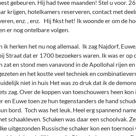
t gebeuren. Hij had twee maanden! Stel u voor. 26 
ar krijgen, hotelkamers reserveren, contact met dee
eren, enz. , enz. Hij fikst het! Ik woonde er om de 
en er nog ontelbare volgen.
n ik herken het nu nog allemaal. Ik zag Najdorf, Euwe,
 bij Straat dat er 1700 bezoekers waren. Ik was er o
n zat en stond men vanavond in de Apollohal rijen en
gezeten en het kostte veel techniek en combinatieve
uidelijk niet in huis Het was zo druk dat ik de demon
iets zag. Over de koppen van toeschouwers heen kon 
en Euwe toen ze hun tegenstanders de hand schudden
hun bord. Toch was het leuk. Heel erg spannend namel
het schaakleven. Schaken was daar een schoolvak. Ze 
ke uitgezonden Russische schaker kon een toernooi w