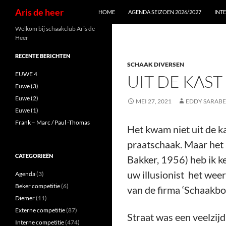
Zoeken
Aris de heer
HOME
AGENDA SEIZOEN 2026/2027
INT
Ga
Welkom bij schaakclub Aris de
Heer
naar
de
RECENTE BERICHTEN
SCHAAK DIVERSEN
inhoud
EUWE 4
UIT DE KAS
Euwe (3)
Euwe (2)
MEI 27, 2021
EDDY SARAB
Euwe (1)
Frank – Marc / Paul -Thomas
Het kwam niet uit de ka
praatschaak. Maar het a
CATEGORIEËN
Bakker, 1956) heb ik k
uw illusionist het wee
Agenda
(3)
Beker competitie
(6)
van de firma ‘Schaakboe
Diemer
(11)
Externe competitie
(87)
Straat was een veelzij
Interne competitie
(474)