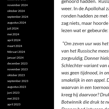
gehoord hadden. Rusla
november 2024
weer. In de Apollohal z
oktober 2024
ronden hadden ze met 
september 2024
zag niets, maar hoorde
augustus 2024
juli 2024
lezen wat er gebeurde: 
mei 2024
april 2024
“Om zeven uur was het 
maart 2024
van het Russische meest
februari 2024
zorgvuldig, Donner hiel
januari 2024
december 2023
Schlechter-variant van d
november 2023
was geen tijdnood, in o
oktober 2023
smakelijk in een appel. 
september 2023
waarvan in een toernooi
augustus 2023
juni 2023
kreeg hij daarvoor? Dru
mei 2023
Botwinnik die druk te n
april 2023