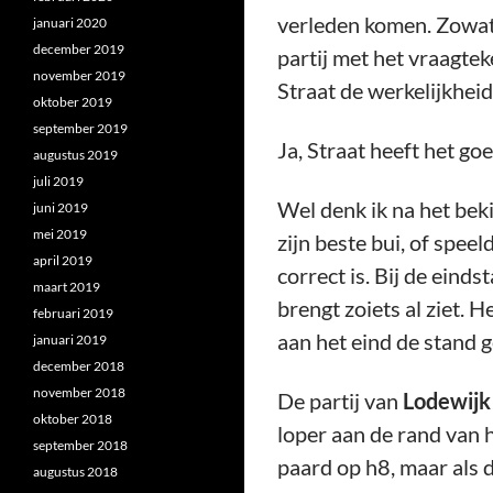
verleden komen. Zowat d
januari 2020
december 2019
partij met het vraagte
november 2019
Straat de werkelijkhei
oktober 2019
september 2019
Ja, Straat heeft het goed
augustus 2019
juli 2019
Wel denk ik na het bek
juni 2019
mei 2019
zijn beste bui, of spee
april 2019
correct is. Bij de eind
maart 2019
brengt zoiets al ziet. 
februari 2019
aan het eind de stand g
januari 2019
december 2018
november 2018
De partij van
Lodewijk
oktober 2018
loper aan de rand van h
september 2018
paard op h8, maar als 
augustus 2018