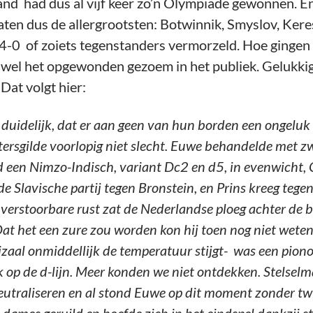
nd had dus al vijf keer zo’n Olympiade gewonnen. En
aten dus de allergrootsten: Botwinnik, Smyslov, Keres
4-0 of zoiets tegenstanders vermorzeld. Hoe gingen
 wel het opgewonden gezoem in het publiek. Gelukkig k
Dat volgt hier:
duidelijk, dat er aan geen van hun borden een ongeluk
ersgilde voorlopig niet slecht. Euwe behandelde met 
d een Nimzo-Indisch, variant Dc2 en d5, in evenwicht, 
e Slavische partij tegen Bronstein, en Prins kreeg tegen
nverstoorbare rust zat de Nederlandse ploeg achter de 
Dat het een zure zou worden kon hij toen nog niet weten.
zaal onmiddellijk de temperatuur stijgt- was een pion
k op de d-lijn. Meer konden we niet ontdekken. Stelse
eutraliseren en al stond Euwe op dit moment zonder twij