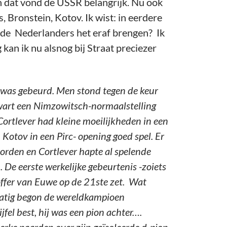
 dat vond de USSR belangrijk. Nu ook
, Bronstein, Kotov. Ik wist: in eerdere
 de Nederlanders het eraf brengen? Ik
an ik nu alsnog bij Straat preciezer
 was gebeurd. Men stond tegen de keur
zwart een Nimzowitsch-normaalstelling
Cortlever had kleine moeilijkheden in een
 Kotov in een Pirc- opening goed spel. Er
borden en Cortlever hapte al spelende
 De eerste werkelijke gebeurtenis -zoiets
offer van Euwe op de 21ste zet. Wat
lmatig begon de wereldkampioen
fel best, hij was een pion achter….