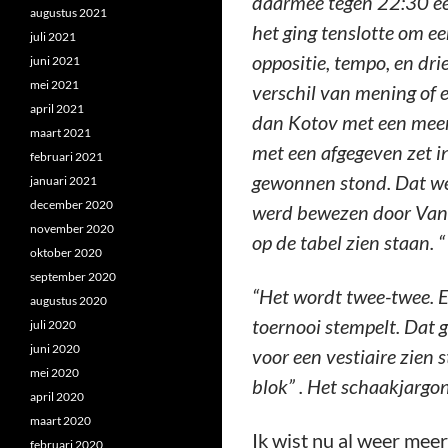
daarmee tegen 22:30 een
augustus 2021
het ging tenslotte om ee
juli 2021
oppositie, tempo, en dri
juni 2021
mei 2021
verschil van mening of 
april 2021
dan Kotov met een meer d
maart 2021
met een afgegeven zet in
februari 2021
gewonnen stond. Dat wer
januari 2021
december 2020
werd bewezen door Van S
november 2020
op de tabel zien staan. “
oktober 2020
september 2020
“Het wordt twee-twee. E
augustus 2020
toernooi stempelt. Dat 
juli 2020
juni 2020
voor een vestiaire zien 
mei 2020
blok” . Het schaakjargon
april 2020
maart 2020
Ik wist nu al weer meer
februari 2020