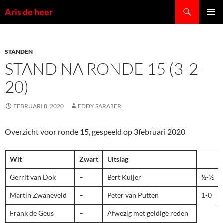
Ga
Zoeken
Aris de heer
naar
PRIMAI
de
MENU
inhoud
STANDEN
STAND NA RONDE 15 (3-2-
20)
FEBRUARI 8, 2020
EDDY SARABER
Overzicht voor ronde 15, gespeeld op 3februari 2020
Wit
Zwart
Uitslag
Gerrit van Dok
–
Bert Kuijer
½-½
Martin Zwaneveld
–
Peter van Putten
1-0
Frank de Geus
–
Afwezig met geldige reden