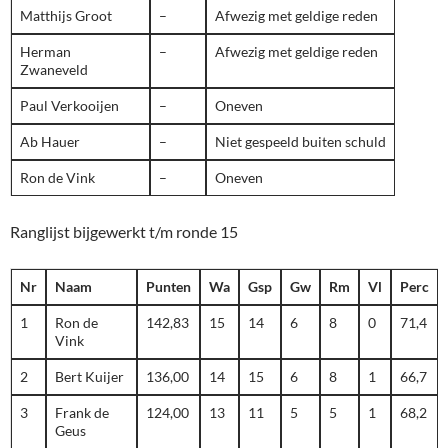
Matthijs Groot
–
Afwezig met geldige reden
Herman
–
Afwezig met geldige reden
Zwaneveld
Paul Verkooijen
–
Oneven
Ab Hauer
–
Niet gespeeld buiten schuld
Ron de Vink
–
Oneven
Ranglijst bijgewerkt t/m ronde 15
Nr
Naam
Punten
Wa
Gsp
Gw
Rm
Vl
Perc
1
Ron de
142,83
15
14
6
8
0
71,4
Vink
2
Bert Kuijer
136,00
14
15
6
8
1
66,7
3
Frank de
124,00
13
11
5
5
1
68,2
Geus