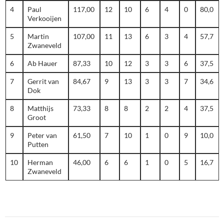
4
Paul
117,00
12
10
6
4
0
80,0
Verkooijen
5
Martin
107,00
11
13
6
3
4
57,7
Zwaneveld
6
Ab Hauer
87,33
10
12
3
3
6
37,5
7
Gerrit van
84,67
9
13
3
3
7
34,6
Dok
8
Matthijs
73,33
8
8
2
2
4
37,5
Groot
9
Peter van
61,50
7
10
1
0
9
10,0
Putten
10
Herman
46,00
6
6
1
0
5
16,7
Zwaneveld